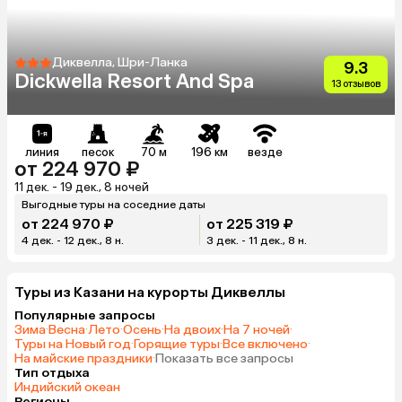
Диквелла, Шри-Ланка
9.3
Dickwella Resort And Spa
13 отзывов
линия
песок
70 м
196 км
везде
от 224 970 ₽
11 дек. - 19 дек., 8 ночей
Выгодные туры на соседние даты
от 224 970 ₽
от 225 319 ₽
4 дек. - 12 дек., 8 н.
3 дек. - 11 дек., 8 н.
Туры из Казани на курорты Диквеллы
Популярные запросы
Зима
·
Весна
·
Лето
·
Осень
·
На двоих
·
На 7 ночей
·
Туры на Новый год
·
Горящие туры
·
Все включено
·
На майские праздники
·
Показать все запросы
Тип отдыха
Индийский океан
Регионы