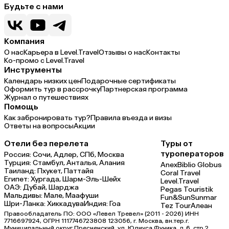
Будьте с нами
Компания
О нас
Карьера в Level.Travel
Отзывы о нас
Контакты
Ко-промо с Level.Travel
Инструменты
Календарь низких цен
Подарочные сертификаты
Оформить тур в рассрочку
Партнерская программа
Журнал о путешествиях
Помощь
Как забронировать тур?
Правила въезда и визы
Ответы на вопросы
Акции
Отели без перелета
Туры от
туроператоров
Россия:
Сочи,
Адлер,
СПб,
Москва
Турция:
Стамбул,
Анталья,
Алания
Anex
Biblio Globus
Таиланд:
Пхукет,
Паттайя
Coral Travel
Египет:
Хургада,
Шарм-Эль-Шейх
Level.Travel
ОАЭ:
Дубай,
Шарджа
Pegas Touristik
Мальдивы:
Мале,
Маафуши
Fun&Sun
Sunmar
Шри-Ланка:
Хиккадува
Индия:
Гоа
Tez Tour
Алеан
Правообладатель ПО: ООО «Левел Тревел» (2011 - 2026) ИНН
7716697924, ОГРН 1117746723808 123056, г. Москва, вн.тер.г.
Муниципальный округ Пресненский, ул. Юлиуса Фучика, д.6, стр.2,