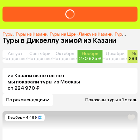
Туры
,
Туры из Казани
,
Туры на Шри-Ланку из Казани
,
Туры в Диквеллу из Казани
Туры в Диквеллу зимой из Казани
Август
Сентябрь
Октябрь
Ноябрь
Декабрь
Янв
Нет данных
Нет данных
Нет данных
270 825 ₽
Нет данных
284 
из
Казани
вылетов нет
мы показали туры
из
Москвы
от 224 970 ₽
По рекомендации
Показаны туры в 1 отель
Кешбэк
+ 4 499