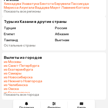
Хиккадува
·
Унаватуна
·
Бентота
·
Берувела
·
Пассикуда
·
Мирисса
·
Ахунгала
·
Ваддува
·
Маунт Лавиния
·
Коггала
·
Показать все регионы
Туры из Казани в другие страны
Турция
Россия
Египет
Абхазия
Таиланд
Вьетнам
Остальные страны
ОАЭ
Мальдивы
Грузия
Армения
Вылеты из городов
Шри-Ланка
Казахстан
из Москвы
Азербайджан
Узбекистан
из Санкт-Петербурга
из Екатеринбурга
Индия
Сербия
из Самары
Катар
Киргизия
из Новосибирска
из Нижнего Новгорода
Гонконг
Саудовская Аравия
из Челябинска
Венгрия
из Омска
из Красноярска
Показать все города
из Волгограда
Подписка
Фильтры
Карта