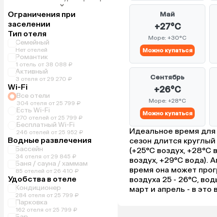
Ограничения при
Май
заселении
+27°C
Тип отеля
Море: +30°C
Семейный
Нет отелей
Можно купаться
Романтик
1 отель от 38 088 ₽
Активный
Сентябрь
3 отеля от 29 270 ₽
Wi-Fi
+26°C
Все отели
Море: +28°C
304 отеля от 25 799 ₽
Есть Wi-Fi
Можно купаться
270 отелей от 25 799 ₽
Бесплатный Wi-Fi
Идеальное время для 
246 отелей от 25 952 ₽
Водные развлечения
сезон длится круглый
Бассейн
(+25°C воздух, +28°C 
34 отеля от 29 845 ₽
воздух, +29°C вода). 
Баня / сауна / хаммам
время она может прог
85 отелей от 26 410 ₽
Удобства в отеле
воздуха 25 - 26°C, во
Кондиционер
март и апрель - в это
284 отеля от 25 799 ₽
Парковка
162 отеля от 25 799 ₽
Бар