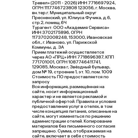
Тревел» (2011 - 2026) ИНН 7716697924,
ОГРН 1117746723808 123056, г. Москва,
вн.тер.г. Муниципальный округ
Пресненский, ул. Юлиуса Фучика, д.6,
стр.2, помещ.6Ч
Турагент: ООО «Академия Сервиса»
ИНН 3702175896, ОГРН
1173702008248, 153000, Ивановская
обл., г. Иваново, ул. Парижской
Коммуны, д. ЗА
Прием платежей осуществляется
через АО «ПРЦ» ИНН 7718696387, КПП
771701001, ОГРН 1087746411741,
129085, Москва г, Звёздный бульвар,
дом № 19, строение 1, эт. 10, пом. 1009
Стоимость ПО предоставляется по
запросу
Вся информация, размещённая на
сайте, носит информационный
характер и не является рекламой и
публичной офертой. Правила и условия
предоставления услуг в отелях, в том
числе концепция питания, описанные на
сайте, могут изменяться по решению
администрации отелей. Копирование
материалов без письменного согласия
запрещено. Сумма, отображаемая на
сайте, включает в себя стоимость