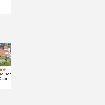
★
★
d Hotel
Club