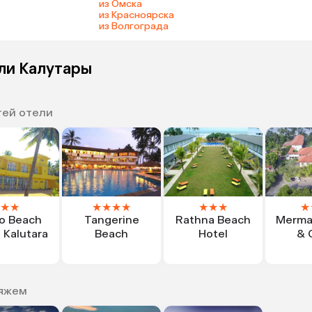
из Омска
из Красноярска
из Волгограда
ли Калутары
тей отели
★
★
★
★
★
★
★
★
★
★
o Beach
Tangerine
Rathna Beach
Mermai
 Kalutara
Beach
Hotel
& 
ляжем