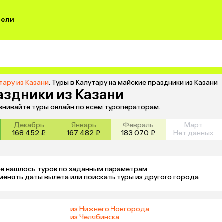
тели
тару из Казани
,
Туры в Калутару на майские праздники из Казани
аздники из Казани
авнивайте туры онлайн по всем туроператорам.
Декабрь
Январь
Февраль
Март
168 452 ₽
167 482 ₽
183 070 ₽
Нет данных
е нашлось туров по заданным параметрам 

менять даты вылета или поискать туры из другого города
из Нижнего Новгорода
из Челябинска