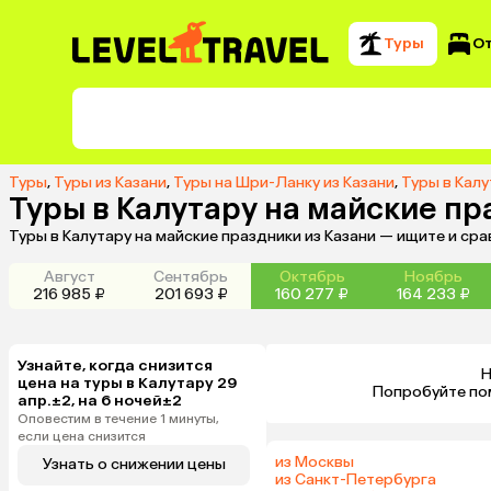
Туры
О
Туры
,
Туры из Казани
,
Туры на Шри-Ланку из Казани
,
Туры в Калу
Туры в Калутару на майские пр
Туры в Калутару на майские праздники из Казани — ищите и ср
Август
Сентябрь
Октябрь
Ноябрь
216 985 ₽
201 693 ₽
160 277 ₽
164 233 ₽
Узнайте, когда снизится
Н
цена на туры в Калутару 29
 Попробуйте по
апр.±2, на 6 ночей±2
Оповестим в течение 1 минуты,
если цена снизится
из Москвы
Узнать о снижении цены
из Санкт-Петербурга