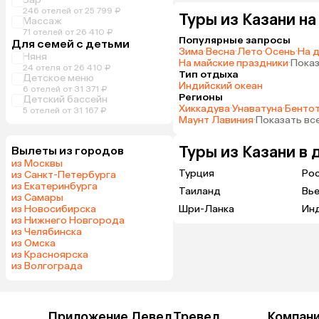
246 отелей от 25 799 ₽
Туры из Казани н
Массаж
71 отелей от 26 410 ₽
Популярные запросы
Для семей с детьми
Зима
·
Весна
·
Лето
·
Осень
·
На 
Няня
На майские праздники
·
Показ
24 отеля от 26 410 ₽
Тип отдыха
Детское меню
Индийский океан
6 отелей от 31 371 ₽
Регионы
Детский бассейн
Хиккадува
·
Унаватуна
·
Бенто
5 отелей от 31 167 ₽
Маунт Лавиния
·
Показать вс
Туры из Казани в 
Вылеты из городов
из Москвы
Турция
Ро
из Санкт-Петербурга
из Екатеринбурга
Таиланд
Вь
из Самары
из Новосибирска
Шри-Ланка
Ин
из Нижнего Новгорода
из Челябинска
из Омска
из Красноярска
из Волгограда
Приложение Левел.Тревел
Компан