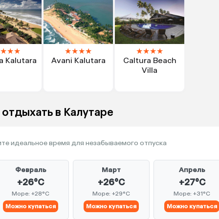
★
★
★
★
★
★
★
★
★
★
★
a Kalutara
Avani Kalutara
Caltura Beach
Villa
 отдыхать в Калутаре
те идеальное время для незабываемого отпуска
Февраль
Март
Апрель
+26°C
+26°C
+27°C
Море: +28°C
Море: +29°C
Море: +31°C
Можно купаться
Можно купаться
Можно купаться