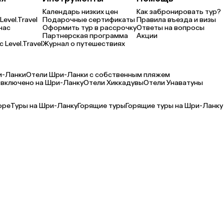
Календарь низких цен
Как забронировать тур?
Level.Travel
Подарочные сертификаты
Правила въезда и визы
нас
Оформить тур в рассрочку
Ответы на вопросы
Партнерская программа
Акции
 Level.Travel
Журнал о путешествиях
и-Ланки
Отели Шри-Ланки с собственным пляжем
 включено на Шри-Ланку
Отели Хиккадувы
Отели Унаватуны
оре
Туры на Шри-Ланку
Горящие туры
Горящие туры на Шри-Ланку