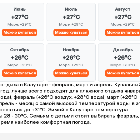
Июнь
Июль
Август
+27°C
+27°C
+27°C
Море: +29°C
Море: +29°C
Море: +29°C
Можно купаться
Можно купаться
Можно купаться
Октябрь
Ноябрь
Декабрь
+26°C
+26°C
+26°C
Море: +29°C
Море: +29°C
Море: +30°C
Можно купаться
Можно купаться
Можно купаться
отдыха в Калутаре - февраль, март и апрель. Купальны
 год, лучше всего подходят для пляжного отдыха январ
вода), февраль (+26°C воздух, +28°C вода), март (+26°C
Апрель - месяц с самой высокой температурой воды, в э
реваться до +31°C. Зимой в Калутаре температура
ды 28 - 30°C. Семьям с детьми стоит выбирать февраль,
 время наиболее комфортная погода.