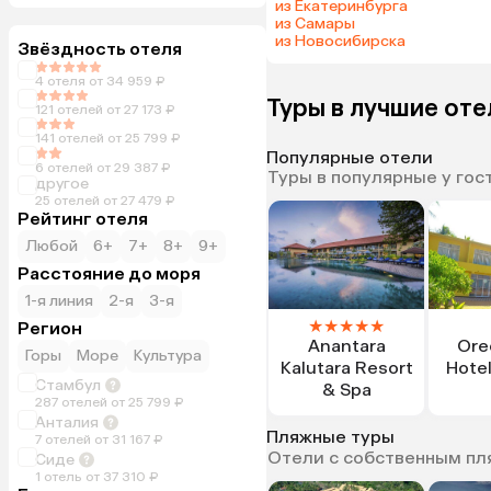
из Екатеринбурга
из Самары
из Новосибирска
Звёздность отеля
4 отеля от 34 959 ₽
Туры в лучшие оте
121 отелей от 27 173 ₽
141 отелей от 25 799 ₽
Популярные отели
6 отелей от 29 387 ₽
Туры в популярные у гос
другое
25 отелей от 27 479 ₽
Рейтинг отеля
Любой
6+
7+
8+
9+
Расстояние до моря
1-я линия
2-я
3-я
★
★
★
★
★
Регион
Anantara
Ore
Горы
Море
Культура
Kalutara Resort
Hotel
Стамбул
& Spa
287 отелей от 25 799 ₽
Анталия
Пляжные туры
7 отелей от 31 167 ₽
Отели с собственным п
Сиде
1 отель от 37 310 ₽