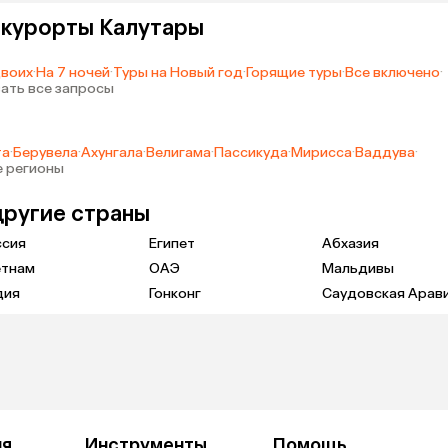
а курорты Калутары
двоих
·
На 7 ночей
·
Туры на Новый год
·
Горящие туры
·
Все включено
·
ать все запросы
та
·
Берувела
·
Ахунгала
·
Велигама
·
Пассикуда
·
Мирисса
·
Ваддува
·
е регионы
другие страны
ссия
Египет
Абхазия
етнам
ОАЭ
Мальдивы
дия
Гонконг
Саудовская Арав
ия
Инструменты
Помощь