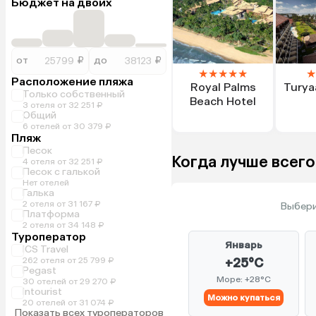
Бюджет на двоих
от
₽
до
₽
★
★
★
★
★
★
Расположение пляжа
Royal Palms
Turya
Только собственный
Beach Hotel
3 отеля от 32 251 ₽
Общий
6 отелей от 30 379 ₽
Пляж
Песок
Когда лучше всего
4 отеля от 32 251 ₽
Песок с галькой
Нет отелей
Галька
2 отеля от 31 167 ₽
Выбери
Платформа
2 отеля от 34 148 ₽
Туроператор
Январь
ICS Travel
262 отеля от 25 799 ₽
+25°C
Pegast
Море: +28°C
30 отелей от 29 270 ₽
Intourist
Можно купаться
20 отелей от 31 074 ₽
Показать всех туроператоров