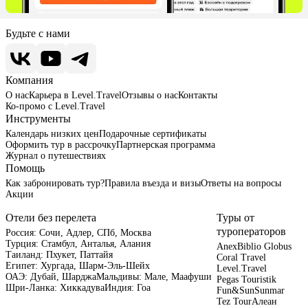
Будьте с нами
Компания
О нас
Карьера в Level.Travel
Отзывы о нас
Контакты
Ко-промо с Level.Travel
Инструменты
Календарь низких цен
Подарочные сертификаты
Оформить тур в рассрочку
Партнерская программа
Журнал о путешествиях
Помощь
Как забронировать тур?
Правила въезда и визы
Ответы на вопросы
Акции
Отели без перелета
Туры от
туроператоров
Россия:
Сочи,
Адлер,
СПб,
Москва
Турция:
Стамбул,
Анталья,
Алания
Anex
Biblio Globus
Таиланд:
Пхукет,
Паттайя
Coral Travel
Египет:
Хургада,
Шарм-Эль-Шейх
Level.Travel
ОАЭ:
Дубай,
Шарджа
Мальдивы:
Мале,
Маафуши
Pegas Touristik
Шри-Ланка:
Хиккадува
Индия:
Гоа
Fun&Sun
Sunmar
Tez Tour
Алеан