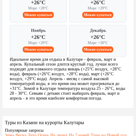
+26°C
+26°C
Море: +28°C
Море: +29°C
Можно купаться
Можно купаться
Ноябрь
Декабрь
+26°C
+26°C
Море: +29°C
Море: +30°C
Можно купаться
Можно купаться
Идеальное время для отдыха в Калутаре - февраль, март и
апрель. Купальный сезон длится круглый год, лучше всего
подходят для пляжного отдыха январь (+25°C воздух, +28°C
вода), февраль (+26°C воздух, +28°C вода), март (+26°C
воздух, +29°C вода). Апрель - месяц с самой высокой
температурой воды, в это время она может прогреваться до
+31°C. Зимой в Калутаре температура воздуха 25 - 26°C, воды
28 - 30°C. Семьям с детьми стоит выбирать февраль, март и
апрель - в это время наиболее комфортная погода.
Туры из Казани на курорты Калутары
Популярные запросы
Зима
·
Весна
·
Лето
·
Осень
·
На двоих
·
На 7 ночей
·
Туры на Новый год
·