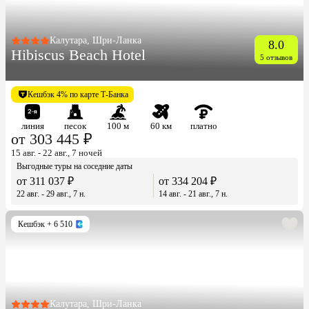
Калутара, Шри-Ланка
8.0
Hibiscus Beach Hotel
5 отзывов
Кешбэк 4% по карте Т-Банка
линия
песок
100 м
60 км
платно
от 303 445 ₽
15 авг. - 22 авг., 7 ночей
Выгодные туры на соседние даты
от 311 037 ₽
от 334 204 ₽
22 авг. - 29 авг., 7 н.
14 авг. - 21 авг., 7 н.
Кешбэк
+ 6 510
Калутара, Шри-Ланка