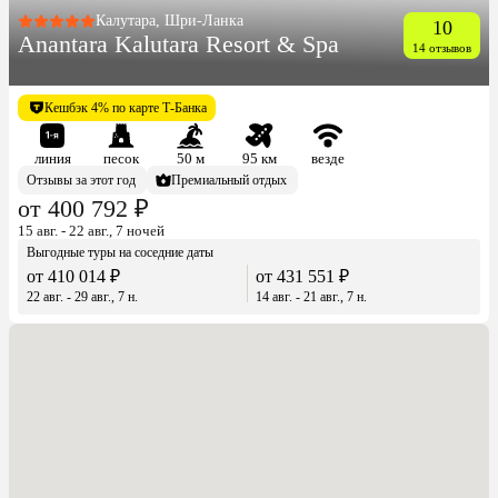
Калутара, Шри-Ланка
10
Anantara Kalutara Resort & Spa
14 отзывов
Кешбэк 4% по карте Т-Банка
линия
песок
50 м
95 км
везде
Отзывы за этот год
Премиальный отдых
от 400 792 ₽
15 авг. - 22 авг., 7 ночей
Выгодные туры на соседние даты
от 410 014 ₽
от 431 551 ₽
22 авг. - 29 авг., 7 н.
14 авг. - 21 авг., 7 н.