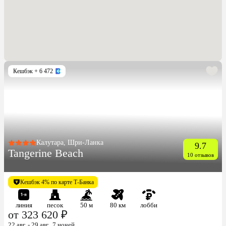
Кешбэк
+ 6 472
Калутара, Шри-Ланка
9.7
Tangerine Beach
10 отзывов
Кешбэк 4% по карте Т-Банка
линия
песок
50 м
80 км
лобби
от 323 620 ₽
22 авг. - 29 авг., 7 ночей