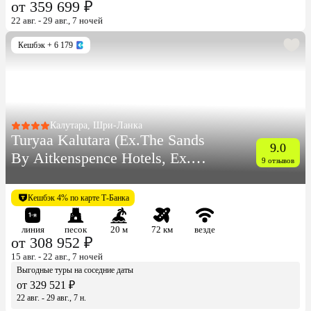
от 359 699 ₽
22 авг. - 29 авг., 7 ночей
Кешбэк
+ 6 179
Калутара, Шри-Ланка
Turyaa Kalutara (Ex.The Sands
9.0
By Aitkenspence Hotels, Ex.
9 отзывов
Ramada Resort)
Кешбэк 4% по карте Т-Банка
линия
песок
20 м
72 км
везде
от 308 952 ₽
15 авг. - 22 авг., 7 ночей
Выгодные туры на соседние даты
от 329 521 ₽
22 авг. - 29 авг., 7 н.