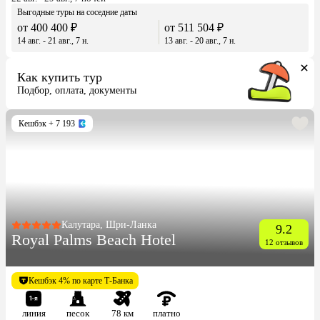
Выгодные туры на соседние даты
от 400 400 ₽
от 511 504 ₽
14 авг. - 21 авг., 7 н.
13 авг. - 20 авг., 7 н.
Как купить тур
Подбор, оплата, документы
Кешбэк
+ 7 193
Калутара, Шри-Ланка
9.2
Royal Palms Beach Hotel
12 отзывов
Кешбэк 4% по карте Т-Банка
линия
песок
78 км
платно