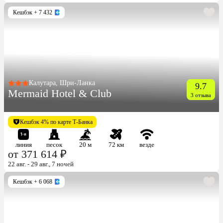
Кешбэк
+ 7 432
Калутара, Шри-Ланка
9.7
Mermaid Hotel & Club
3 отзыва
Кешбэк 4% по карте Т-Банка
линия
песок
20 м
72 км
везде
от 371 614 ₽
22 авг. - 29 авг., 7 ночей
Кешбэк
+ 6 068