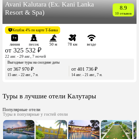
Avani Kalutara (Ex. Kani Lanka
8.9
Resort & Spa)
10 отзывов
Кешбэк 4% по карте Т-Банка
линия
песок
50 м
78 км
везде
от 325 532 ₽
22 авг. - 29 авг., 7 ночей
Выгодные туры на соседние даты
от 367 970 ₽
от 401 736 ₽
15 авг. - 22 авг., 7 н.
14 авг. - 21 авг., 7 н.
Туры в лучшие отели Калутары
Популярные отели
Туры в популярные у гостей отели