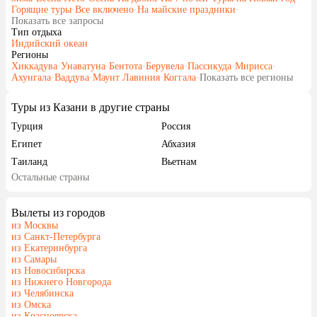
Горящие туры
·
Все включено
·
На майские праздники
·
Показать все запросы
Тип отдыха
Индийский океан
Регионы
Хиккадува
·
Унаватуна
·
Бентота
·
Берувела
·
Пассикуда
·
Мирисса
·
Ахунгала
·
Ваддува
·
Маунт Лавиния
·
Коггала
·
Показать все регионы
Туры из Казани в другие страны
Турция
Россия
Египет
Абхазия
Таиланд
Вьетнам
Остальные страны
ОАЭ
Мальдивы
Шри-Ланка
Индия
Вылеты из городов
Гонконг
Саудовская Аравия
из Москвы
из Санкт-Петербурга
из Екатеринбурга
из Самары
из Новосибирска
из Нижнего Новгорода
из Челябинска
из Омска
из Красноярска