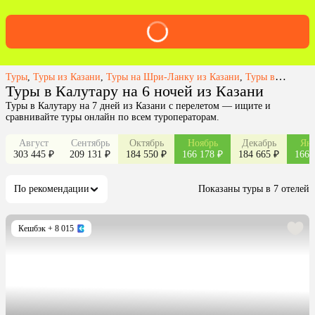
Туры
,
Туры из Казани
,
Туры на Шри-Ланку из Казани
,
Туры в Калутару из Казани
Туры в Калутару на 6 ночей из Казани
Туры в Калутару на 7 дней из Казани с перелетом — ищите и
сравнивайте туры онлайн по всем туроператорам.
Август
Сентябрь
Октябрь
Ноябрь
Декабрь
Янв
303 445 ₽
209 131 ₽
184 550 ₽
166 178 ₽
184 665 ₽
166 
По рекомендации
Показаны туры в 7 отелей
Кешбэк
+ 8 015