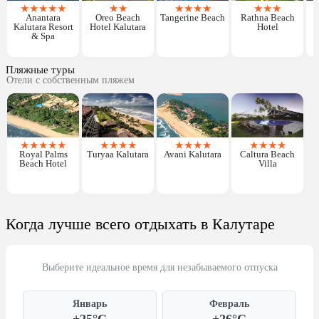
★
★
★
★
★
★
★
★
★
★
★
★
★
★
Anantara
Oreo Beach
Tangerine Beach
Rathna Beach
M
Kalutara Resort
Hotel Kalutara
Hotel
& Spa
Пляжные туры
Отели с собственным пляжем
★
★
★
★
★
★
★
★
★
★
★
★
★
★
★
★
★
Royal Palms
Turyaa Kalutara
Avani Kalutara
Caltura Beach
Beach Hotel
Villa
Когда лучше всего отдыхать в Калутаре
Выберите идеальное время для незабываемого отпуска
Январь
Февраль