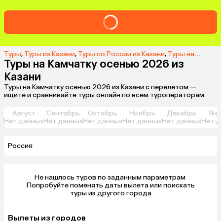
Туры
,
Туры из Казани
,
Туры по России из Казани
,
Туры на Камчатку из Казани
Туры на Камчатку осенью 2026 из
Казани
Туры на Камчатку осенью 2026 из Казани с перелетом —
ищите и сравнивайте туры онлайн по всем туроператорам.
Август
Сентябрь
Октябрь
Ноябрь
Декабрь
Янв
Нет данных
Нет данных
Нет данных
Нет данных
Нет данных
Нет д
Россия
Не нашлось туров по заданным параметрам 

 Попробуйте поменять даты вылета или поискать 
туры из другого города
Вылеты из городов