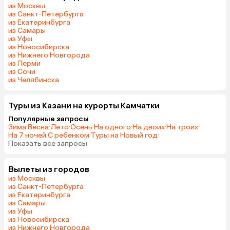
из Москвы
из Санкт-Петербурга
из Екатеринбурга
из Самары
из Уфы
из Новосибирска
из Нижнего Новгорода
из Перми
из Сочи
из Челябинска
Туры из Казани на курорты Камчатки
Популярные запросы
Зима
·
Весна
·
Лето
·
Осень
·
На одного
·
На двоих
·
На троих
·
На 7 ночей
·
С ребенком
·
Туры на Новый год
·
Показать все запросы
Вылеты из городов
из Москвы
из Санкт-Петербурга
из Екатеринбурга
из Самары
из Уфы
из Новосибирска
из Нижнего Новгорода