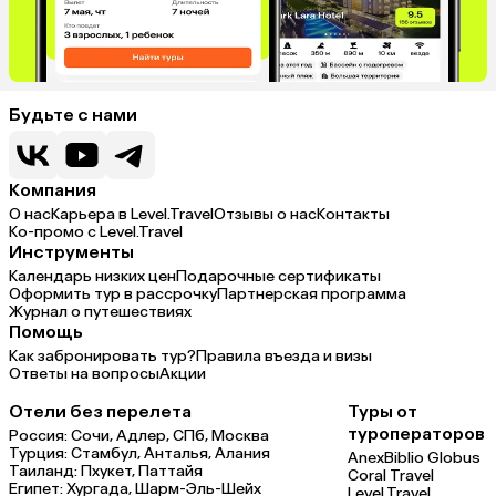
Будьте с нами
Компания
О нас
Карьера в Level.Travel
Отзывы о нас
Контакты
Ко-промо с Level.Travel
Инструменты
Календарь низких цен
Подарочные сертификаты
Оформить тур в рассрочку
Партнерская программа
Журнал о путешествиях
Помощь
Как забронировать тур?
Правила въезда и визы
Ответы на вопросы
Акции
Отели без перелета
Туры от
туроператоров
Россия:
Сочи,
Адлер,
СПб,
Москва
Турция:
Стамбул,
Анталья,
Алания
Anex
Biblio Globus
Таиланд:
Пхукет,
Паттайя
Coral Travel
Египет:
Хургада,
Шарм-Эль-Шейх
Level.Travel