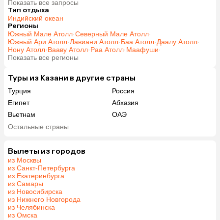
Показать все запросы
Тип отдыха
Индийский океан
Регионы
Южный Мале Атолл
·
Северный Мале Атолл
·
Южный Ари Атолл
·
Лавиани Атолл
·
Баа Атолл
·
Даалу Атолл
·
Нону Атолл
·
Вааву Атолл
·
Раа Атолл
·
Маафуши
·
Показать все регионы
Туры из Казани в другие страны
Турция
Россия
Египет
Абхазия
Вьетнам
ОАЭ
Мальдивы
Гонконг
Остальные страны
Саудовская Аравия
Вылеты из городов
из Москвы
из Санкт-Петербурга
из Екатеринбурга
из Самары
из Новосибирска
из Нижнего Новгорода
из Челябинска
из Омска