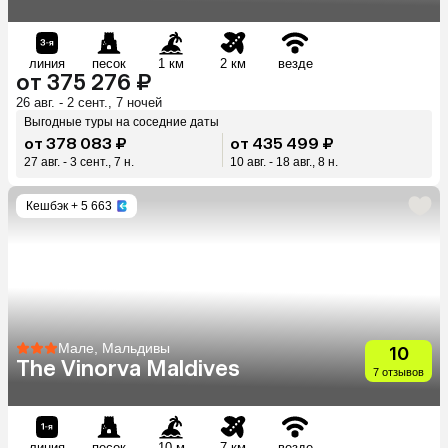
линия
песок
1 км
2 км
везде
от 375 276 ₽
26 авг. - 2 сент., 7 ночей
Выгодные туры на соседние даты
от 378 083 ₽
от 435 499 ₽
27 авг. - 3 сент., 7 н.
10 авг. - 18 авг., 8 н.
Кешбэк
+ 5 663
Мале, Мальдивы
10
The Vinorva Maldives
7 отзывов
линия
песок
10 м
7 км
везде