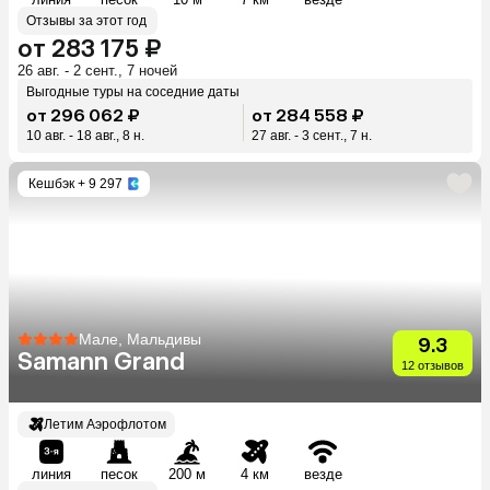
Отзывы за этот год
от 283 175 ₽
26 авг. - 2 сент., 7 ночей
Выгодные туры на соседние даты
от 296 062 ₽
от 284 558 ₽
10 авг. - 18 авг., 8 н.
27 авг. - 3 сент., 7 н.
Кешбэк
+ 9 297
Мале, Мальдивы
9.3
Samann Grand
12 отзывов
Летим Аэрофлотом
линия
песок
200 м
4 км
везде