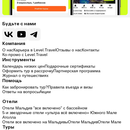
Будьте с нами
Компания
О нас
Карьера в Level.Travel
Отзывы о нас
Контакты
Ко-промо с Level.Travel
Инструменты
Календарь низких цен
Подарочные сертификаты
Оформить тур в рассрочку
Партнерская программа
Журнал о путешествиях
Помощь
Как забронировать тур?
Правила въезда и визы
Ответы на вопросы
Акции
Отели
Отели Мальдив "все включено" с бассейном
5-и звездочные отели «ультра всё включено» Южного Мале
Атолла
Отели все включено на Мальдивы
Отели Мальдив
Отели Мале
Туры