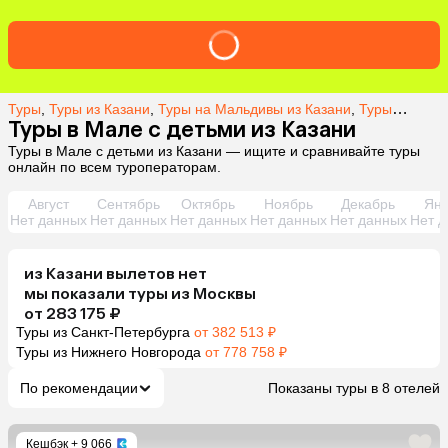
Туры
,
Туры из Казани
,
Туры на Мальдивы из Казани
,
Туры в Мале из Казани
Туры в Мале с детьми из Казани
Туры в Мале с детьми из Казани — ищите и сравнивайте туры
онлайн по всем туроператорам.
Август
Сентябрь
Октябрь
Ноябрь
Декабрь
Янв
Нет данных
Нет данных
Нет данных
Нет данных
Нет данных
Нет д
из
Казани
вылетов нет
мы показали туры
из
Москвы
от 283 175 ₽
Туры из Санкт-Петербурга
от 382 513 ₽
Туры из Нижнего Новгорода
от 778 758 ₽
По рекомендации
Показаны туры в 8 отелей
Кешбэк
+ 9 066