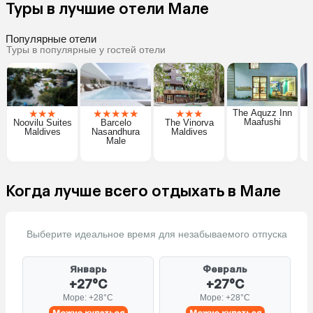
Туры в лучшие отели Мале
Популярные отели
Туры в популярные у гостей отели
★
★
★
★
★
★
★
★
★
★
★
The Aquzz Inn
Maafushi
Noovilu Suites
Barcelo
The Vinorva
Maldives
Nasandhura
Maldives
Male
Когда лучше всего отдыхать в Мале
Выберите идеальное время для незабываемого отпуска
Январь
Февраль
+27°C
+27°C
Море: +28°C
Море: +28°C
Можно купаться
Можно купаться