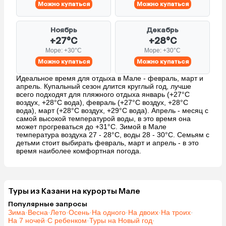
Можно купаться
Можно купаться
Ноябрь
Декабрь
+27°C
+28°C
Море: +30°C
Море: +30°C
Можно купаться
Можно купаться
Идеальное время для отдыха в Мале - февраль, март и
апрель. Купальный сезон длится круглый год, лучше
всего подходят для пляжного отдыха январь (+27°C
воздух, +28°C вода), февраль (+27°C воздух, +28°C
вода), март (+28°C воздух, +29°C вода). Апрель - месяц с
самой высокой температурой воды, в это время она
может прогреваться до +31°C. Зимой в Мале
температура воздуха 27 - 28°C, воды 28 - 30°C. Семьям с
детьми стоит выбирать февраль, март и апрель - в это
время наиболее комфортная погода.
Туры из Казани на курорты Мале
Популярные запросы
Зима
·
Весна
·
Лето
·
Осень
·
На одного
·
На двоих
·
На троих
·
На 7 ночей
·
С ребенком
·
Туры на Новый год
·