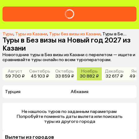
Туры
,
Туры из Казани
,
Туры без визы из Казани
,
Туры в Без визы на Новый год 2027 из Казани
Туры в Без визы на Новый год 2027 из
Казани
Новогодние туры в Без визы из Казани с перелетом — ищите и
сравнивайте туры онлайн по всем туроператорам.
Август
Сентябрь
Октябрь
Ноябрь
Декабрь
Янв
59 700 ₽
45 103 ₽
33 859 ₽
30 882 ₽
32 617 ₽
49 8
Турция
Абхазия
Не нашлось туров по заданным параметрам 

 Попробуйте поменять даты вылета или поискать 
туры из другого города
Вылеты из городов