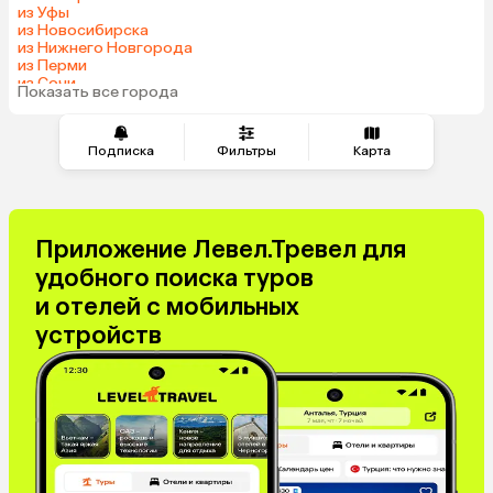
из Уфы
из Новосибирска
из Нижнего Новгорода
из Перми
из Сочи
Показать все города
из Челябинска
Подписка
Фильтры
Карта
Приложение Левел.Тревел для
удобного поиска туров
и отелей с мобильных
устройств