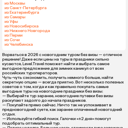
из Москвы
из Санкт-Петербурга
из Екатеринбурга
из Самары
из Уфы
из Новосибирска
из Нижнего Новгорода
из Перми
из Сочи
из Челябинска
Ворваться в 2026 с новогодним туром без визы — отличное
решение! Даже если цены на туры в праздники сильно
кусаются, Level.Travel поможет найти и выбрать самое
выгодное предложение для зимних каникул от всех
российских туроператоров.
Чуть-чуть сэкономить, получить немного больше, найти
секретную опцию — всегда приятно. Вот несколько полезных
советов о том, когда и как правильно покупать самые
выгодные туры на новогодние праздники без визы:
— Выбирайте тур заранее, новогодние путевки без визы
раскупают задолго до начала праздников.
— Покупайте прямо сейчас. Ничто так не успокаивает в
предновогодней суете, как заранее оплаченный новогодний
отдых.
— Используйте гибкий поиск. Галочки «±2 дня» помогут
подобрать оптимальный тур.
— Летите надолго. Большая часть стоимости тура заложена