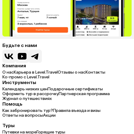
Будьте с нами
Компания
О нас
Карьера в Level.Travel
Отзывы о нас
Контакты
Ко-промо с Level.Travel
Инструменты
Календарь низких цен
Подарочные сертификаты
Оформить тур в рассрочку
Партнерская программа
Журнал о путешествиях
Помощь
Как забронировать тур?
Правила въезда и визы
Ответы на вопросы
Акции
Туры
Путевки на море
Горящие туры