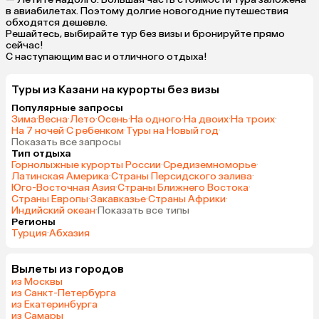
в авиабилетах. Поэтому долгие новогодние путешествия
обходятся дешевле.
Решайтесь, выбирайте тур без визы и бронируйте прямо
сейчас!
С наступающим вас и отличного отдыха!
Туры из Казани на курорты без визы
Популярные запросы
Зима
·
Весна
·
Лето
·
Осень
·
На одного
·
На двоих
·
На троих
·
На 7 ночей
·
С ребенком
·
Туры на Новый год
·
Показать все запросы
Тип отдыха
Горнолыжные курорты России
·
Средиземноморье
·
Латинская Америка
·
Страны Персидского залива
·
Юго-Восточная Азия
·
Страны Ближнего Востока
·
Страны Европы
·
Закавказье
·
Страны Африки
·
Индийский океан
·
Показать все типы
Регионы
Турция
·
Абхазия
Вылеты из городов
из Москвы
из Санкт-Петербурга
из Екатеринбурга
из Самары