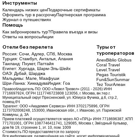
Инструменты
Календарь низких цен
Подарочные сертификаты
Оформить тур в рассрочку
Партнерская программа
Журнал о путешествиях
Помощь
Как забронировать тур?
Правила въезда и визы
Ответы на вопросы
Акции
Отели без перелета
Туры от
туроператоров
Россия:
Сочи,
Адлер,
СПб,
Москва
Турция:
Стамбул,
Анталья,
Алания
Anex
Biblio Globus
Таиланд:
Пхукет,
Паттайя
Coral Travel
Египет:
Хургада,
Шарм-Эль-Шейх
Level.Travel
ОАЭ:
Дубай,
Шарджа
Pegas Touristik
Мальдивы:
Мале,
Маафуши
Fun&Sun
Sunmar
Шри-Ланка:
Хиккадува
Индия:
Гоа
Tez Tour
Алеан
Правообладатель ПО: ООО «Левел Тревел» (2011 - 2026) ИНН
7716697924, ОГРН 1117746723808 123056, г. Москва, вн.тер.г.
Муниципальный округ Пресненский, ул. Юлиуса Фучика, д.6, стр.2,
помещ.6Ч
Турагент: ООО «Академия Сервиса» ИНН 3702175896, ОГРН
1173702008248, 153000, Ивановская обл., г. Иваново, ул. Парижской
Коммуны, д. ЗА
Прием платежей осуществляется через АО «ПРЦ» ИНН 7718696387, КПП
771701001, ОГРН 1087746411741, 129085, Москва г, Звёздный бульвар,
дом № 19, строение 1, эт. 10, пом. 1009
Стоимость ПО предоставляется по запросу
Вся информация, размещённая на сайте, носит информационный