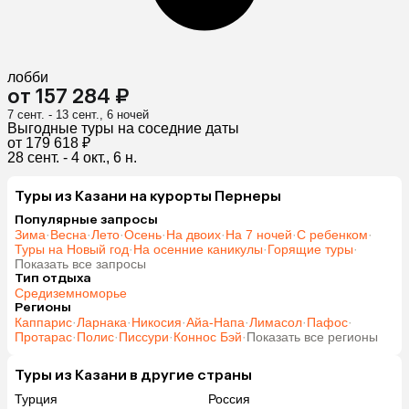
лобби
от 157 284 ₽
7 сент. - 13 сент., 6 ночей
Выгодные туры на соседние даты
от 179 618 ₽
28 сент. - 4 окт., 6 н.
Туры из Казани на курорты Пернеры
Популярные запросы
Зима
·
Весна
·
Лето
·
Осень
·
На двоих
·
На 7 ночей
·
С ребенком
·
Туры на Новый год
·
На осенние каникулы
·
Горящие туры
·
Показать все запросы
Тип отдыха
Средиземноморье
Регионы
Каппарис
·
Ларнака
·
Никосия
·
Айа-Напа
·
Лимасол
·
Пафос
·
Протарас
·
Полис
·
Писсури
·
Коннос Бэй
·
Показать все регионы
Туры из Казани в другие страны
Турция
Россия