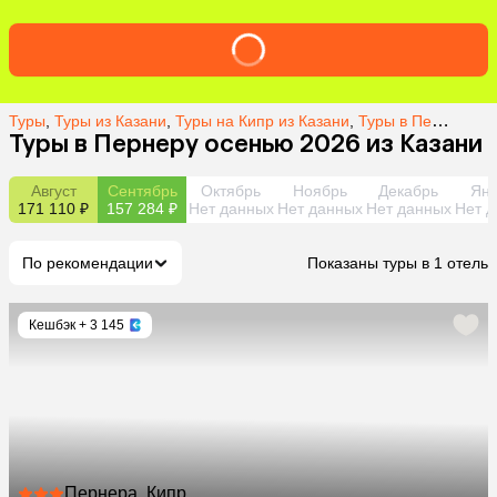
Туры
,
Туры из Казани
,
Туры на Кипр из Казани
,
Туры в Пернеру из Казани
Туры в Пернеру осенью 2026 из Казани
Август
Сентябрь
Октябрь
Ноябрь
Декабрь
Янв
171 110 ₽
157 284 ₽
Нет данных
Нет данных
Нет данных
Нет д
По рекомендации
Показаны туры в 1 отель
Кешбэк
+ 3 145
Пернера, Кипр