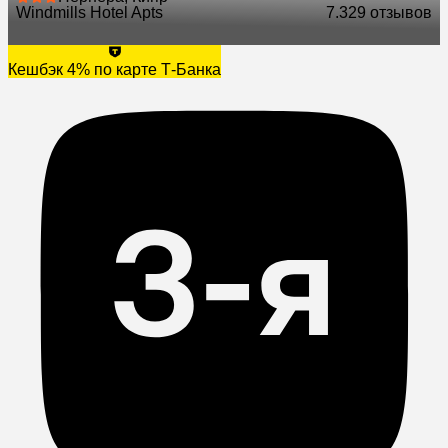
Windmills Hotel Apts
7.3
29 отзывов
Кешбэк 4% по карте Т-Банка