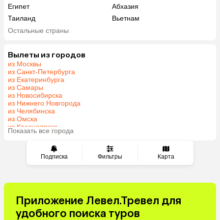
Египет
Абхазия
Таиланд
Вьетнам
ОАЭ
Мальдивы
Остальные страны
Грузия
Армения
Шри-Ланка
Казахстан
Вылеты из городов
из Москвы
Азербайджан
Узбекистан
из Санкт-Петербурга
Индия
Сербия
из Екатеринбурга
из Самары
Катар
Киргизия
из Новосибирска
Гонконг
Саудовская Аравия
из Нижнего Новгорода
из Челябинска
Венгрия
из Омска
из Красноярска
Показать все города
из Волгограда
Подписка
Фильтры
Карта
Приложение Левел.Тревел для
удобного поиска туров