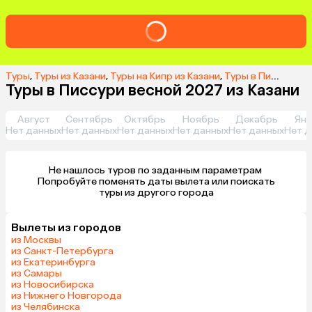
Туры
,
Туры из Казани
,
Туры на Кипр из Казани
,
Туры в Писсури из Казани
Туры в Писсури весной 2027 из Казани
Август
Сентябрь
Октябрь
Ноябрь
Декабрь
Янв
Нет данных
Нет данных
Нет данных
Нет данных
Нет данных
Нет д
Не нашлось туров по заданным параметрам 

 Попробуйте поменять даты вылета или поискать 
туры из другого города
Вылеты из городов
из Москвы
из Санкт-Петербурга
из Екатеринбурга
из Самары
из Новосибирска
из Нижнего Новгорода
из Челябинска