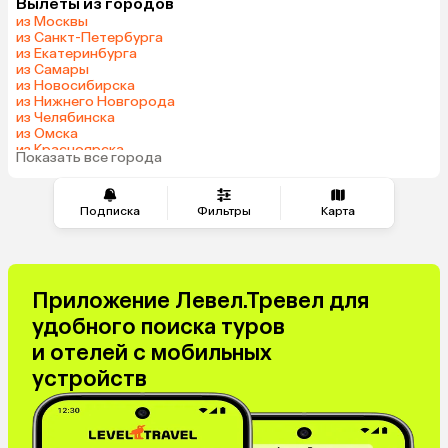
Вылеты из городов
Шри-Ланка
Казахстан
из Москвы
Азербайджан
Узбекистан
из Санкт-Петербурга
из Екатеринбурга
Индия
Сербия
из Самары
Катар
Киргизия
из Новосибирска
из Нижнего Новгорода
Гонконг
Саудовская Аравия
из Челябинска
Венгрия
из Омска
из Красноярска
Показать все города
из Волгограда
Подписка
Фильтры
Карта
Приложение Левел.Тревел для
удобного поиска туров
и отелей с мобильных
устройств