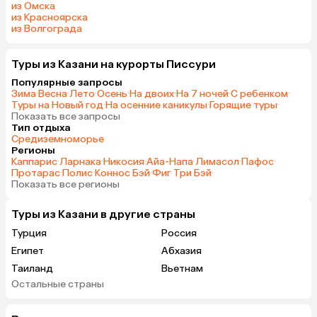
из Омска
из Красноярска
из Волгограда
Туры из Казани на курорты Писсури
Популярные запросы
Зима
·
Весна
·
Лето
·
Осень
·
На двоих
·
На 7 ночей
·
С ребенком
·
Туры на Новый год
·
На осенние каникулы
·
Горящие туры
·
Показать все запросы
Тип отдыха
Средиземноморье
Регионы
Каппарис
·
Ларнака
·
Никосия
·
Айа-Напа
·
Лимасол
·
Пафос
·
Протарас
·
Полис
·
Коннос Бэй
·
Фиг Три Бэй
·
Показать все регионы
Туры из Казани в другие страны
Турция
Россия
Египет
Абхазия
Таиланд
Вьетнам
Остальные страны
ОАЭ
Мальдивы
Грузия
Армения