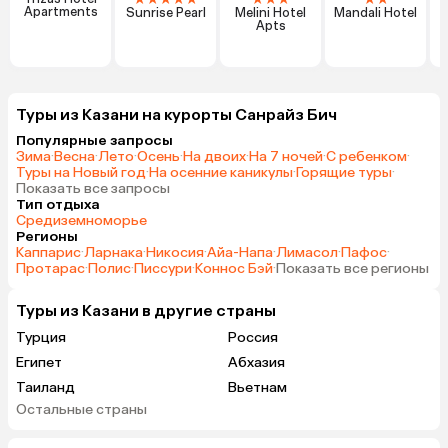
Apartments
Sunrise Pearl
Melini Hotel
Mandali Hotel
Apts
Туры из Казани на курорты Санрайз Бич
Популярные запросы
Зима
·
Весна
·
Лето
·
Осень
·
На двоих
·
На 7 ночей
·
С ребенком
·
Туры на Новый год
·
На осенние каникулы
·
Горящие туры
·
Показать все запросы
Тип отдыха
Средиземноморье
Регионы
Каппарис
·
Ларнака
·
Никосия
·
Айа-Напа
·
Лимасол
·
Пафос
·
Протарас
·
Полис
·
Писсури
·
Коннос Бэй
·
Показать все регионы
Туры из Казани в другие страны
Турция
Россия
Египет
Абхазия
Таиланд
Вьетнам
Остальные страны
ОАЭ
Мальдивы
Шри-Ланка
Индия