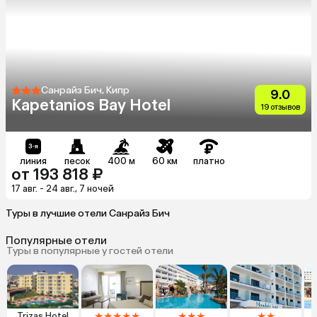
Санрайз Бич, Кипр
9.0
Kapetanios Bay Hotel
19 отзывов
линия
песок
400 м
60 км
платно
от 193 818 ₽
17 авг. - 24 авг., 7 ночей
Туры в лучшие отели Санрайз Бич
Популярные отели
Туры в популярные у гостей отели
★
★
★
★
★
★
★
★
★
★
Trizas Hotel