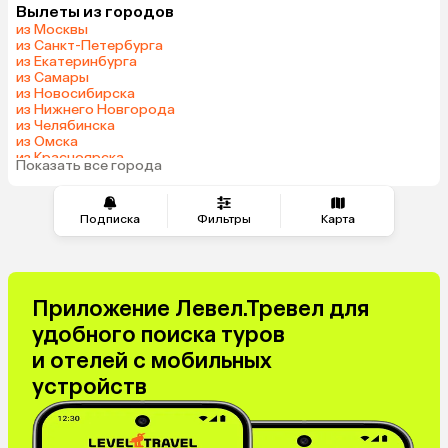
Вылеты из городов
Гонконг
Саудовская Аравия
из Москвы
из Санкт-Петербурга
из Екатеринбурга
из Самары
из Новосибирска
из Нижнего Новгорода
из Челябинска
из Омска
из Красноярска
Показать все города
из Волгограда
Подписка
Фильтры
Карта
Приложение Левел.Тревел для
удобного поиска туров
и отелей с мобильных
устройств