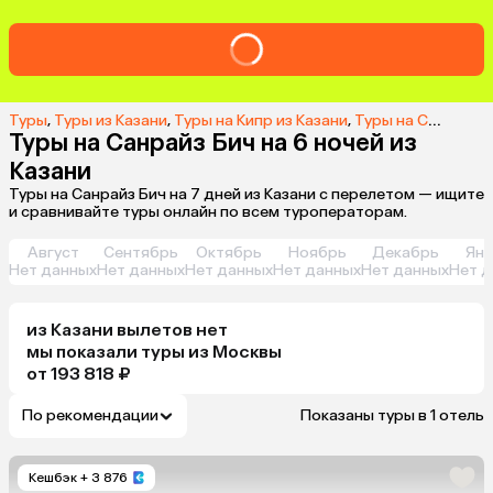
Туры
,
Туры из Казани
,
Туры на Кипр из Казани
,
Туры на Санрайз Бич из Казани
Туры на Санрайз Бич на 6 ночей из
Казани
Туры на Санрайз Бич на 7 дней из Казани с перелетом — ищите
и сравнивайте туры онлайн по всем туроператорам.
Август
Сентябрь
Октябрь
Ноябрь
Декабрь
Янв
Нет данных
Нет данных
Нет данных
Нет данных
Нет данных
Нет д
из
Казани
вылетов нет
мы показали туры
из
Москвы
от 193 818 ₽
По рекомендации
Показаны туры в 1 отель
Кешбэк
+ 3 876