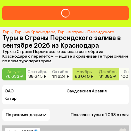
Туры
,
Туры из Краснодара
,
Туры в страны Персидского залива из Краснодара
Туры в Страны Персидского залива в
сентябре 2026 из Краснодара
Туры в Страны Персидского залива в сентябре из
Краснодара с перелетом — ищите и сравнивайте туры онлайн
по всем туроператорам.
Август
Сентябрь
Октябрь
Ноябрь
Декабрь
Янв
76 633 ₽
89 645 ₽
111 624 ₽
83 040 ₽
81 395 ₽
100 
ОАЭ
Саудовская Аравия
Катар
По рекомендации
Показаны туры в 1 033 отеля