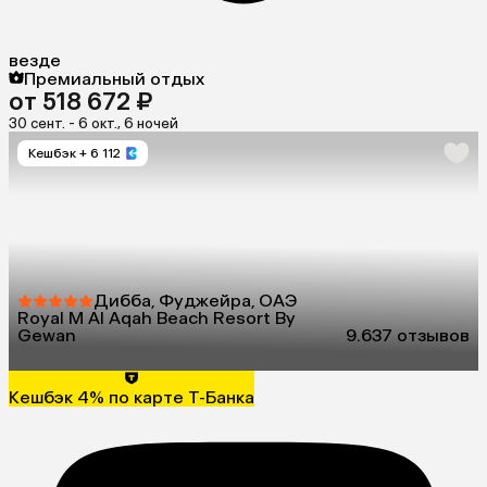
везде
Премиальный отдых
от 518 672 ₽
30 сент. - 6 окт., 6 ночей
Кешбэк
+ 6 112
Дибба, Фуджейра, ОАЭ
Royal M Al Aqah Beach Resort By
Gewan
9.6
37 отзывов
Кешбэк 4% по карте Т-Банка