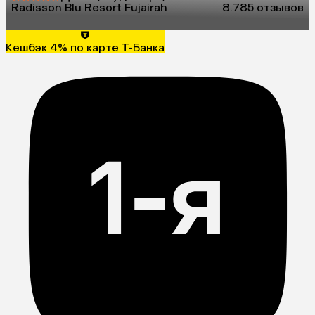
Radisson Blu Resort Fujairah
8.7
85 отзывов
Кешбэк 4% по карте Т-Банка