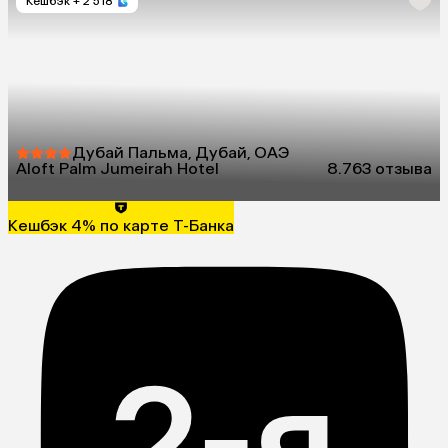
Кешбэк
+ 2 518
Дубай Пальма, Дубай, ОАЭ
Aloft Palm Jumeirah Hotel
8.7
63 отзыва
Кешбэк 4% по карте Т-Банка