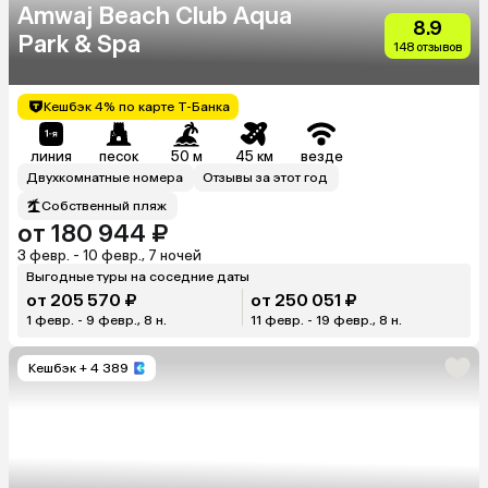
Amwaj Beach Club Aqua
8.9
Park & Spa
148 отзывов
Кешбэк 4% по карте Т-Банка
линия
песок
50 м
45 км
везде
Двухкомнатные номера
Отзывы за этот год
Собственный пляж
от 180 944 ₽
3 февр. - 10 февр., 7 ночей
Выгодные туры на соседние даты
от 205 570 ₽
от 250 051 ₽
1 февр. - 9 февр., 8 н.
11 февр. - 19 февр., 8 н.
Кешбэк
+ 4 389