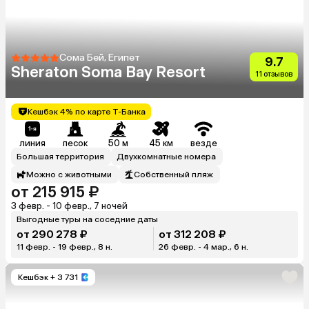
Сома Бей, Египет
9.7
Sheraton Soma Bay Resort
11 отзывов
Кешбэк 4% по карте Т-Банка
линия
песок
50 м
45 км
везде
Большая территория
Двухкомнатные номера
Можно с животными
Собственный пляж
от 215 915 ₽
3 февр. - 10 февр., 7 ночей
Выгодные туры на соседние даты
от 290 278 ₽
от 312 208 ₽
11 февр. - 19 февр., 8 н.
26 февр. - 4 мар., 6 н.
Кешбэк
+ 3 731