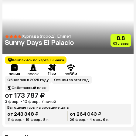
Хургада (город), Египет
8.8
Sunny Days El Palacio
63 отзыва
Кешбэк 4% по карте Т-Банка
линия
песок
11 км
лобби
Обновлен в 2025 году
Отзывы за этот год
Собственный пляж
от 173 787 ₽
3 февр. - 10 февр., 7 ночей
Выгодные туры на соседние даты
от 243 348 ₽
от 264 043 ₽
11 февр. - 19 февр., 8 н.
26 февр. - 4 мар., 6 н.