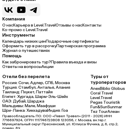
Компания
О нас
Карьера в Level.Travel
Отзывы о нас
Контакты
Ко-промо с Level.Travel
Инструменты
Календарь низких цен
Подарочные сертификаты
Оформить тур в рассрочку
Партнерская программа
Журнал о путешествиях
Помощь
Как забронировать тур?
Правила въезда и визы
Ответы на вопросы
Акции
Отели без перелета
Туры от
туроператоров
Россия:
Сочи,
Адлер,
СПб,
Москва
Турция:
Стамбул,
Анталья,
Алания
Anex
Biblio Globus
Таиланд:
Пхукет,
Паттайя
Coral Travel
Египет:
Хургада,
Шарм-Эль-Шейх
Level.Travel
ОАЭ:
Дубай,
Шарджа
Pegas Touristik
Мальдивы:
Мале,
Маафуши
Fun&Sun
Sunmar
Шри-Ланка:
Хиккадува
Индия:
Гоа
Tez Tour
Алеан
Правообладатель ПО: ООО «Левел Тревел» (2011 - 2026) ИНН
7716697924, ОГРН 1117746723808 123056, г. Москва, вн.тер.г.
Муниципальный округ Пресненский, ул. Юлиуса Фучика, д.6, стр.2,
помещ.6Ч