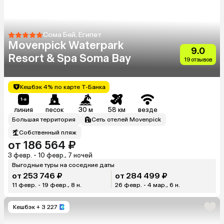
Сома Бей, Египет
Movenpick Waterpark
9.0
Resort & Spa Soma Bay
19 отзывов
Кешбэк 4% по карте Т-Банка
линия
песок
30 м
58 км
везде
Большая территория
Сеть отелей Movenpick
Собственный пляж
от 186 564 ₽
3 февр. - 10 февр., 7 ночей
Выгодные туры на соседние даты
от 253 746 ₽
от 284 499 ₽
11 февр. - 19 февр., 8 н.
26 февр. - 4 мар., 6 н.
Кешбэк
+ 3 227