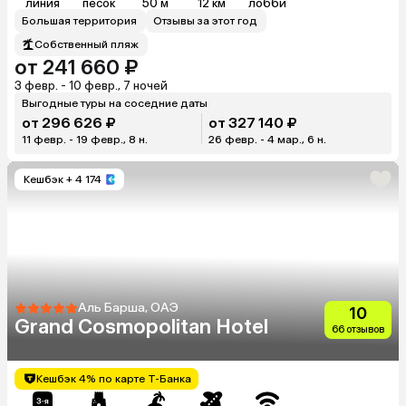
линия
песок
50 м
12 км
лобби
Большая территория
Отзывы за этот год
Собственный пляж
от 241 660 ₽
3 февр. - 10 февр., 7 ночей
Выгодные туры на соседние даты
от 296 626 ₽
от 327 140 ₽
11 февр. - 19 февр., 8 н.
26 февр. - 4 мар., 6 н.
Кешбэк
+ 4 174
Аль Барша, ОАЭ
10
Grand Cosmopolitan Hotel
66 отзывов
Кешбэк 4% по карте Т-Банка