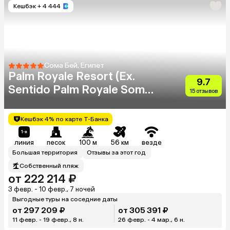
Кешбэк
+ 4 444
Сома Бей, Египет
Palm Royale Resort (Ex.
9.7
Sentido Palm Royale Soma
15 отзывов
Bay)
Кешбэк 4% по карте Т-Банка
линия
песок
100 м
56 км
везде
Большая территория
Отзывы за этот год
Собственный пляж
от 222 214 ₽
3 февр. - 10 февр., 7 ночей
Выгодные туры на соседние даты
от 297 209 ₽
от 305 391 ₽
11 февр. - 19 февр., 8 н.
26 февр. - 4 мар., 6 н.