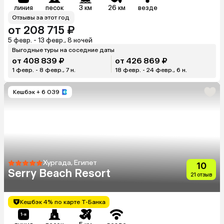
линия
песок
3 км
26 км
везде
Отзывы за этот год
от 208 715 ₽
5 февр. - 13 февр., 8 ночей
Выгодные туры на соседние даты
от 408 839 ₽
от 426 869 ₽
1 февр. - 8 февр., 7 н.
18 февр. - 24 февр., 6 н.
Кешбэк
+ 6 039
Хургада, Египет
10
Serry Beach Resort
21 отзыв
Кешбэк 4% по карте Т-Банка