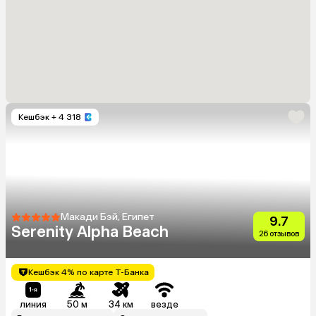
Кешбэк
+ 4 318
Макади Бэй, Египет
9.7
Serenity Alpha Beach
26 отзывов
Кешбэк 4% по карте Т-Банка
линия
50 м
34 км
везде