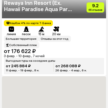
Rewaya Inn Resort (Ex.
9.2
Hawaii Paradise Aqua Park
65 отзывов
Resort)
Кешбэк 4% по карте Т-Банка
линия
песок
15 м
20 км
Большая территория
Отзывы за этот год
Собственный пляж
от 176 622 ₽
3 февр. - 10 февр., 7 ночей
Выгодные туры на соседние даты
от 245 884 ₽
от 268 088 ₽
11 февр. - 19 февр., 8 н.
26 февр. - 4 мар., 6 н.