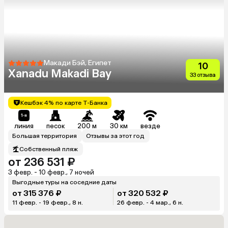
Узбекистан
Индия
Сербия
Катар
Кипр
Малайзия
Филиппины
Киргизия
Иордания
Гонконг
Макади Бэй, Египет
10
Xanadu Makadi Bay
Венесуэла
Саудовская Аравия
33 отзыва
Куба
Греция
Таджикистан
Венгрия
Кешбэк 4% по карте Т-Банка
Болгария
линия
песок
200 м
30 км
везде
Большая территория
Отзывы за этот год
Собственный пляж
от 236 531 ₽
3 февр. - 10 февр., 7 ночей
Выгодные туры на соседние даты
от 315 376 ₽
от 320 532 ₽
11 февр. - 19 февр., 8 н.
26 февр. - 4 мар., 6 н.