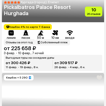
Хургада (город), Египет
Pickalbatros Palace Resort
10
Hurghada
26 отзывов
Кешбэк 4% по карте Т-Банка
линия
песок
50 м
10 км
везде
Отзывы за этот год
Собственный пляж
от 225 658 ₽
3 февр. - 10 февр., 7 ночей
Выгодные туры на соседние даты
от 300 426 ₽
от 309 517 ₽
11 февр. - 19 февр., 8 н.
26 февр. - 4 мар., 6 н.
Кешбэк
+ 5 290