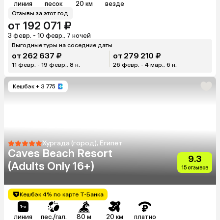
линия
песок
20 км
везде
Отзывы за этот год
от 192 071 ₽
3 февр. - 10 февр., 7 ночей
Выгодные туры на соседние даты
от 262 637 ₽
от 279 210 ₽
11 февр. - 19 февр., 8 н.
26 февр. - 4 мар., 6 н.
Кешбэк
+ 3 775
Хургада (город), Египет
Caves Beach Resort
9.3
(Adults Only 16+)
15 отзывов
Кешбэк 4% по карте Т-Банка
линия
пес./гал.
80 м
20 км
платно