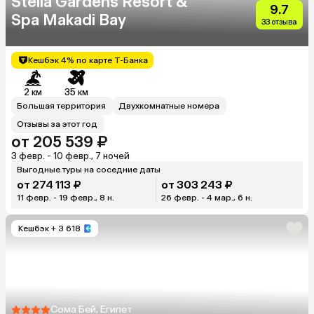
Stella Gardens Resort &
9.7
Spa Makadi Bay
33 отзыва
Кешбэк 4% по карте Т-Банка
2 км
35 км
Большая территория
Двухкомнатные номера
Отзывы за этот год
от 205 539 ₽
3 февр. - 10 февр., 7 ночей
Выгодные туры на соседние даты
от 274 113 ₽
от 303 243 ₽
11 февр. - 19 февр., 8 н.
26 февр. - 4 мар., 6 н.
Кешбэк
+ 3 618
Сома Бей, Египет