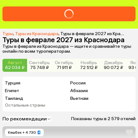
Туры
,
Туры из Краснодара
,
Туры в феврале 2027 из Краснодара
Туры в феврале 2027 из Краснодара
Туры в феврале из Краснодара — ищите и сравнивайте туры
онлайн по всем туроператорам.
Август
Сентябрь
Октябрь
Ноябрь
Декабрь
Янв
62 034 ₽
75 748 ₽
71 911 ₽
72 512 ₽
90 072 ₽
93 6
Турция
Россия
Египет
Абхазия
Таиланд
Вьетнам
Остальные страны
ОАЭ
Мальдивы
Тунис
Грузия
По рекомендации
Показаны туры в 2 579 отелей
Беларусь
Армения
Сейшелы
Шри-Ланка
Кешбэк
+ 4 730
Казахстан
Азербайджан