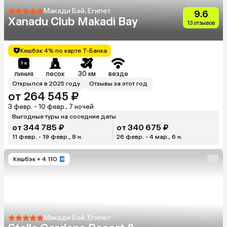
Макади Бэй, Египет
9.6
Xanadu Club Makadi Bay
13 отзывов
Кешбэк 4% по карте Т-Банка
линия
песок
30 км
везде
Открылся в 2025 году
Отзывы за этот год
от 264 545 ₽
3 февр. - 10 февр., 7 ночей
Выгодные туры на соседние даты
от 344 785 ₽
от 340 675 ₽
11 февр. - 19 февр., 8 н.
26 февр. - 4 мар., 6 н.
Кешбэк
+ 4 110
Макади Бэй, Египет