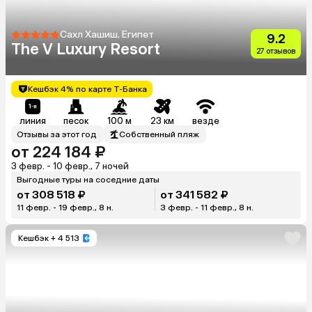
Сахл Хашиш, Египет
9.2
The V Luxury Resort
27 отзывов
Кешбэк 4% по карте Т-Банка
линия
песок
100 м
23 км
везде
Отзывы за этот год
Собственный пляж
от 224 184 ₽
3 февр. - 10 февр., 7 ночей
Выгодные туры на соседние даты
от 308 518 ₽
от 341 582 ₽
11 февр. - 19 февр., 8 н.
3 февр. - 11 февр., 8 н.
Кешбэк
+ 4 513