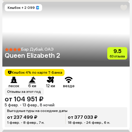
Кешбэк
+ 2 099
Бар Дубай, ОАЭ
9.5
Queen Elizabeth 2
63 отзыва
Кешбэк 4% по карте Т-Банка
песок
6 км
12 км
везде
Отзывы за этот год
от 104 951 ₽
5 февр. - 13 февр., 8 ночей
Выгодные туры на соседние даты
от 237 499 ₽
от 377 033 ₽
1 февр. - 8 февр., 7 н.
18 февр. - 24 февр., 6 н.