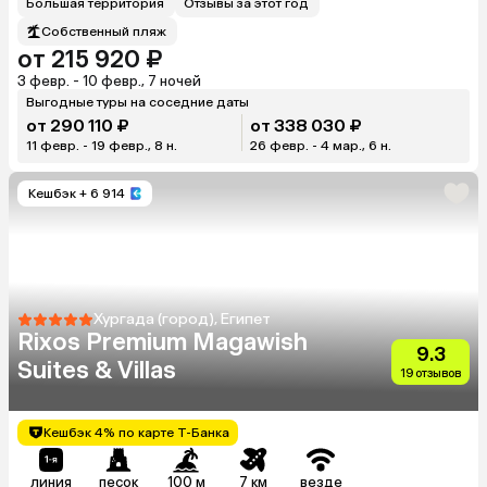
Большая территория
Отзывы за этот год
Собственный пляж
от 215 920 ₽
3 февр. - 10 февр., 7 ночей
Выгодные туры на соседние даты
от 290 110 ₽
от 338 030 ₽
11 февр. - 19 февр., 8 н.
26 февр. - 4 мар., 6 н.
Кешбэк
+ 6 914
Хургада (город), Египет
Rixos Premium Magawish
9.3
Suites & Villas
19 отзывов
Кешбэк 4% по карте Т-Банка
линия
песок
100 м
7 км
везде