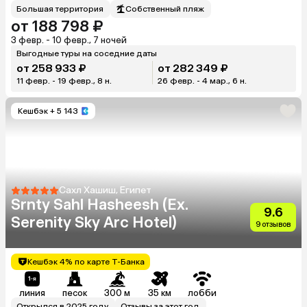
Большая территория
Собственный пляж
от 188 798 ₽
3 февр. - 10 февр., 7 ночей
Выгодные туры на соседние даты
от 258 933 ₽
от 282 349 ₽
11 февр. - 19 февр., 8 н.
26 февр. - 4 мар., 6 н.
Кешбэк
+ 5 143
Сахл Хашиш, Египет
Srnty Sahl Hasheesh (Ex.
9.6
Serenity Sky Arc Hotel)
9 отзывов
Кешбэк 4% по карте Т-Банка
линия
песок
300 м
35 км
лобби
Открылся в 2025 году
Отзывы за этот год