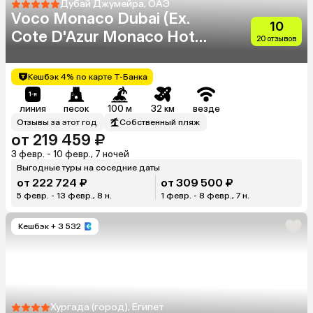
Дубай Джумейра, ОАЭ
Voco Monaco Dubai (Ex.
10
Cote D'Azur Monaco Hotel)
20 отзывов
(Adults Only 18+)
Кешбэк 4% по карте Т-Банка
линия
песок
100 м
32 км
везде
Отзывы за этот год
Собственный пляж
от 219 459 ₽
3 февр. - 10 февр., 7 ночей
Выгодные туры на соседние даты
от 222 724 ₽
от 309 500 ₽
5 февр. - 13 февр., 8 н.
1 февр. - 8 февр., 7 н.
Кешбэк
+ 3 532
Хургада (город), Египет