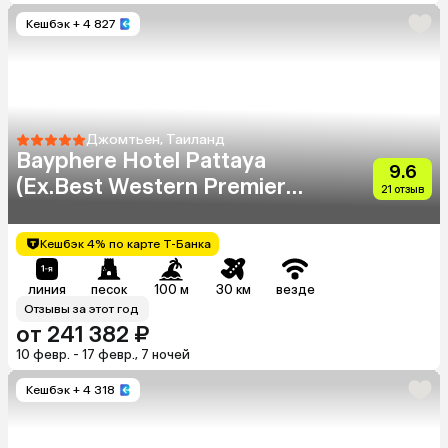
Кешбэк
+ 4 827
Джомтьен, Таиланд
Bayphere Hotel Pattaya
9.6
(Ex.Best Western Premier
21 отзыв
Bayphere)
Кешбэк 4% по карте Т-Банка
линия
песок
100 м
30 км
везде
Отзывы за этот год
от 241 382 ₽
10 февр. - 17 февр., 7 ночей
Кешбэк
+ 4 318