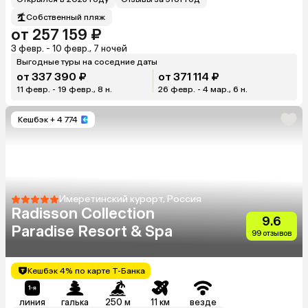
Собственный пляж
от 257 159 ₽
3 февр. - 10 февр., 7 ночей
Выгодные туры на соседние даты
от 337 390 ₽
от 371 114 ₽
11 февр. - 19 февр., 8 н.
26 февр. - 4 мар., 6 н.
Кешбэк
+ 4 774
Имеретинский курорт, Россия
Radisson Collection
9.6
Paradise Resort & Spa
99 отзывов
Кешбэк 4% по карте Т-Банка
линия
галька
250 м
11 км
везде