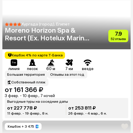
Хургада (город), Египет
Moreno Horizon Spa &
7.9
Resort (Ex. Hotelux Marina
52 отзыва
Beach)
Кешбэк 4% по карте Т-Банка
линия
песок
60 м
7 км
везде
Большая территория
Отзывы за этот год
Собственный пляж
от 161 366 ₽
3 февр. - 10 февр., 7 ночей
Выгодные туры на соседние даты
от 227 778 ₽
от 253 811 ₽
11 февр. - 19 февр., 8 н.
26 февр. - 4 мар., 6 н.
Кешбэк
+ 3 475