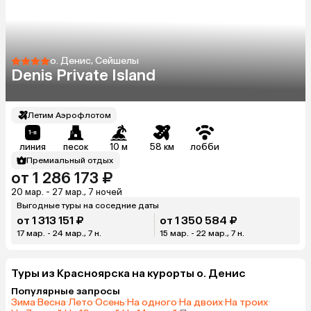
о. Денис, Сейшелы
Denis Private Island
Летим Аэрофлотом
линия
песок
10 м
58 км
лобби
Премиальный отдых
от 1 286 173 ₽
20 мар. - 27 мар., 7 ночей
Выгодные туры на соседние даты
от 1 313 151 ₽
от 1 350 584 ₽
17 мар. - 24 мар., 7 н.
15 мар. - 22 мар., 7 н.
Туры из Красноярска на курорты о. Денис
Популярные запросы
Зима
·
Весна
·
Лето
·
Осень
·
На одного
·
На двоих
·
На троих
·