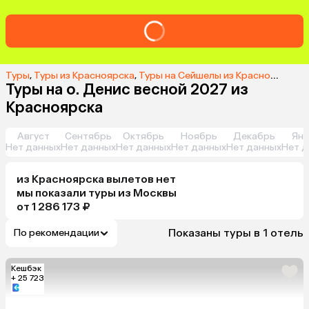
Туры
,
Туры из Красноярска
,
Туры на Сейшелы из Красноярска
,
Т
Туры на о. Денис весной 2027 из
Красноярска
Август
Сентябрь
Октябрь
Ноябрь
Декабрь
Янв
Нет данных
Нет данных
Нет данных
Нет данных
Нет данных
Нет д
из
Красноярска
вылетов нет
мы показали туры
из
Москвы
от 1 286 173 ₽
Показаны туры в 1 отель
По рекомендации
Кешбэк
+ 25 723