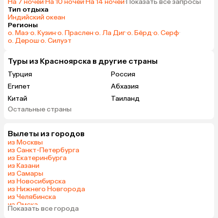
На 7 ночей
·
На 10 ночей
·
На 14 ночей
·
Показать все запросы
Тип отдыха
Индийский океан
Регионы
о. Маэ
·
о. Кузин
·
о. Праслен
·
о. Ла Диг
·
о. Бёрд
·
о. Серф
·
о. Дерош
·
о. Силуэт
Туры из Красноярска в другие страны
Турция
Россия
Египет
Абхазия
Китай
Таиланд
Остальные страны
Вьетнам
ОАЭ
Мальдивы
Грузия
Вылеты из городов
Армения
Шри-Ланка
из Москвы
Казахстан
Азербайджан
из Санкт-Петербурга
из Екатеринбурга
Узбекистан
Сербия
из Казани
Катар
Киргизия
из Самары
из Новосибирска
Гонконг
Саудовская Аравия
из Нижнего Новгорода
Венгрия
из Челябинска
из Омска
Показать все города
из Волгограда