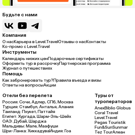
Будьте с нами
Компания
О нас
Карьера в Level.Travel
Отзывы о нас
Контакты
Ко-промо с Level.Travel
Инструменты
Календарь низких цен
Подарочные сертификаты
Оформить тур в рассрочку
Партнерская программа
Журнал о путешествиях
Помощь
Как забронировать тур?
Правила въезда и визы
Ответы на вопросы
Акции
Отели без перелета
Туры от
туроператоров
Россия:
Сочи,
Адлер,
СПб,
Москва
Турция:
Стамбул,
Анталья,
Алания
Anex
Biblio Globus
Таиланд:
Пхукет,
Паттайя
Coral Travel
Египет:
Хургада,
Шарм-Эль-Шейх
Level.Travel
ОАЭ:
Дубай,
Шарджа
Pegas Touristik
Мальдивы:
Мале,
Маафуши
Fun&Sun
Sunmar
Шри-Ланка:
Хиккадува
Индия:
Гоа
Tez Tour
Алеан