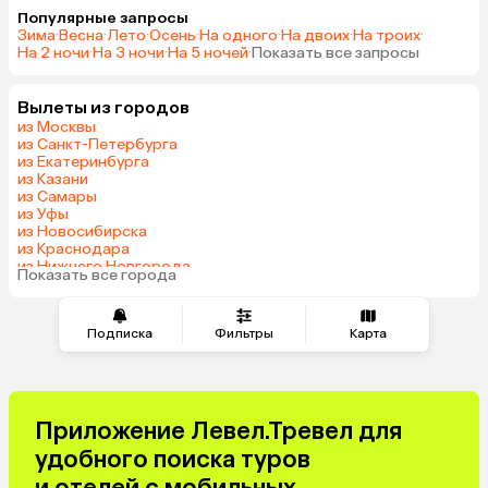
Популярные запросы
Зима
·
Весна
·
Лето
·
Осень
·
На одного
·
На двоих
·
На троих
·
На 2 ночи
·
На 3 ночи
·
На 5 ночей
·
Показать все запросы
Вылеты из городов
из Москвы
из Санкт-Петербурга
из Екатеринбурга
из Казани
из Самары
из Уфы
из Новосибирска
из Краснодара
из Нижнего Новгорода
Показать все города
из Перми
Подписка
Фильтры
Карта
Приложение Левел.Тревел для
удобного поиска туров
и отелей с мобильных