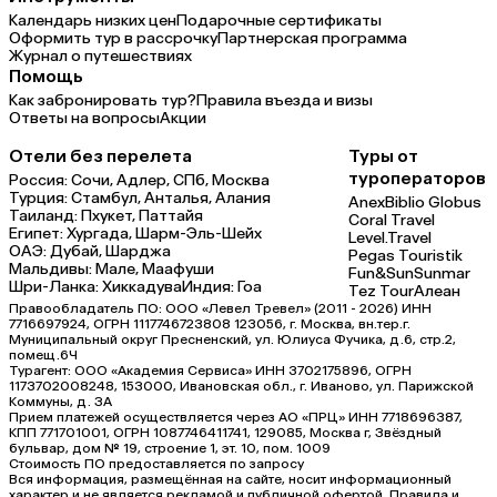
Календарь низких цен
Подарочные сертификаты
Оформить тур в рассрочку
Партнерская программа
Журнал о путешествиях
Помощь
Как забронировать тур?
Правила въезда и визы
Ответы на вопросы
Акции
Отели без перелета
Туры от
туроператоров
Россия:
Сочи,
Адлер,
СПб,
Москва
Турция:
Стамбул,
Анталья,
Алания
Anex
Biblio Globus
Таиланд:
Пхукет,
Паттайя
Coral Travel
Египет:
Хургада,
Шарм-Эль-Шейх
Level.Travel
ОАЭ:
Дубай,
Шарджа
Pegas Touristik
Мальдивы:
Мале,
Маафуши
Fun&Sun
Sunmar
Шри-Ланка:
Хиккадува
Индия:
Гоа
Tez Tour
Алеан
Правообладатель ПО: ООО «Левел Тревел» (2011 - 2026) ИНН
7716697924, ОГРН 1117746723808 123056, г. Москва, вн.тер.г.
Муниципальный округ Пресненский, ул. Юлиуса Фучика, д.6, стр.2,
помещ.6Ч
Турагент: ООО «Академия Сервиса» ИНН 3702175896, ОГРН
1173702008248, 153000, Ивановская обл., г. Иваново, ул. Парижской
Коммуны, д. ЗА
Прием платежей осуществляется через АО «ПРЦ» ИНН 7718696387,
КПП 771701001, ОГРН 1087746411741, 129085, Москва г, Звёздный
бульвар, дом № 19, строение 1, эт. 10, пом. 1009
Стоимость ПО предоставляется по запросу
Вся информация, размещённая на сайте, носит информационный
характер и не является рекламой и публичной офертой. Правила и