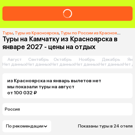
Туры
,
Туры из Красноярска
,
Туры по России из Красноярска
,
Ту
Туры на Камчатку из Красноярска в
январе 2027 - цены на отдых
Август
Сентябрь
Октябрь
Ноябрь
Декабрь
Янв
Нет данных
Нет данных
Нет данных
Нет данных
Нет данных
Нет д
из
Красноярска
на январь
вылетов нет
мы показали туры
на
август
от 100 032 ₽
Россия
По рекомендации
Показаны туры в 24 отеля