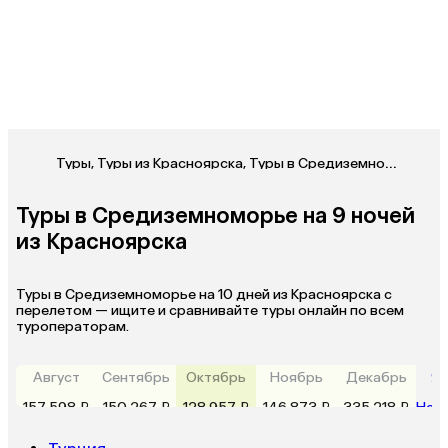
Туры
,
Туры из Красноярска
,
Туры в Средиземноморье из Красноярска
Туры в Средиземноморье на 9 ночей
из Красноярска
Туры в Средиземноморье на 10 дней из Красноярска с
перелетом — ищите и сравнивайте туры онлайн по всем
туроператорам.
Август
Сентябрь
Октябрь
Ноябрь
Декабрь
Ян
157 598 ₽
150 267 ₽
128 957 ₽
146 873 ₽
335 218 ₽
Нет 