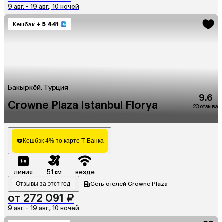
9 авг. - 19 авг., 10 ночей
Кешбэк
+ 5 441
Бакыркёй, Турция
9.6
Crowne Plaza Istanbul Florya
23 отзыва
Кешбэк 4% по карте Т-Банка
линия
51 км
везде
Отзывы за этот год
Сеть отелей Crowne Plaza
от 272 091 ₽
9 авг. - 19 авг., 10 ночей