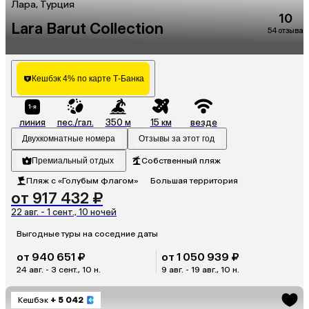
Лара, Турция
10
Lara Barut Collection
54 отзыва
Кешбэк 4% по карте Т-Банка
линия
пес./гал.
350 м
15 км
везде
Двухкомнатные номера
Отзывы за этот год
Премиальный отдых
Собственный пляж
Пляж с «Голубым флагом»
Большая территория
от 917 432 ₽
22 авг. - 1 сент., 10 ночей
Выгодные туры на соседние даты
от 940 651 ₽
от 1 050 939 ₽
24 авг. - 3 сент., 10 н.
9 авг. - 19 авг., 10 н.
Кешбэк
+ 5 042