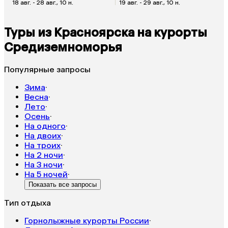
18 авг. - 28 авг., 10 н.
19 авг. - 29 авг., 10 н.
Туры из Красноярска на курорты
Средиземноморья
Популярные запросы
Зима
·
Весна
·
Лето
·
Осень
·
На одного
·
На двоих
·
На троих
·
На 2 ночи
·
На 3 ночи
·
На 5 ночей
·
Показать все запросы
Тип отдыха
Горнолыжные курорты России
·