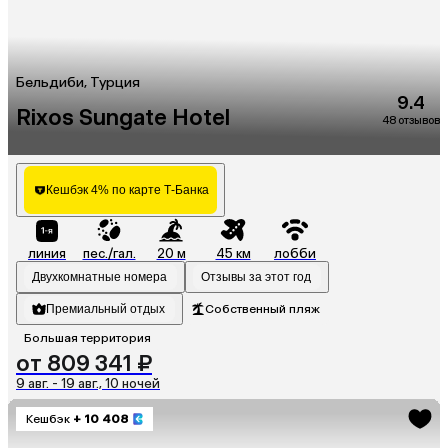
Бельдиби, Турция
9.4
Rixos Sungate Hotel
48 отзывов
Кешбэк 4% по карте Т-Банка
линия
пес./гал.
20 м
45 км
лобби
Двухкомнатные номера
Отзывы за этот год
Премиальный отдых
Собственный пляж
Большая территория
от 809 341 ₽
9 авг. - 19 авг., 10 ночей
Кешбэк
+ 10 408