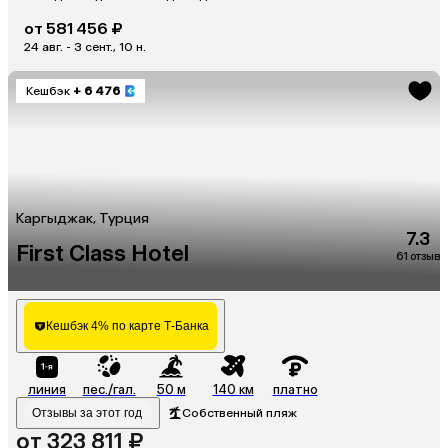
от 581 456 ₽
24 авг. - 3 сент., 10 н.
Кешбэк
+ 6 476
Каргыджак, Турция
7.3
First Class Hotel
61 отзыв
Кешбэк 4% по карте Т-Банка
линия
пес./гал.
50 м
140 км
платно
Отзывы за этот год
Собственный пляж
от 323 811 ₽