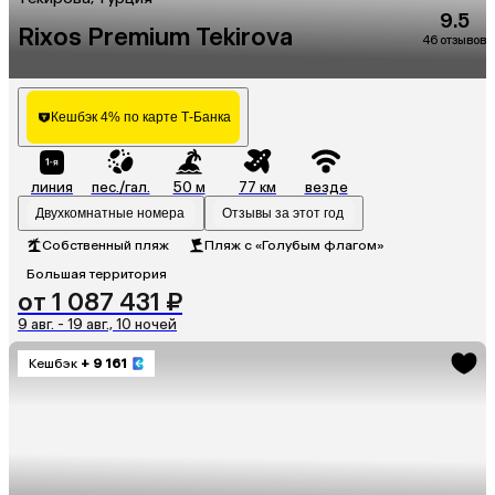
9.5
Rixos Premium Tekirova
46 отзывов
Кешбэк 4% по карте Т-Банка
линия
пес./гал.
50 м
77 км
везде
Двухкомнатные номера
Отзывы за этот год
Собственный пляж
Пляж с «Голубым флагом»
Большая территория
от 1 087 431 ₽
9 авг. - 19 авг., 10 ночей
Кешбэк
+ 9 161