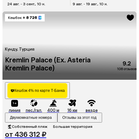
24 авг. - 3 сент., 10 н.
9 авг. - 19 авг., 10 н.
Кешбэк
+ 8 726
Кунду, Турция
Kremlin Palace (Ex. Asteria
9.2
Kremlin Palace)
108 отзывов
Кешбэк 4% по карте Т-Банка
линия
пес./гал.
400 м
16 км
везде
Двухкомнатные номера
Отзывы за этот год
Собственный пляж
Большая территория
от 436 312 ₽