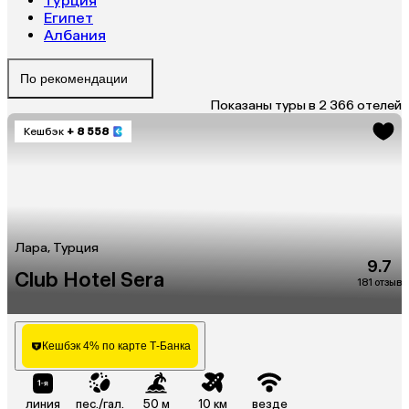
Турция
Египет
Албания
По рекомендации
Показаны туры в 2 366 отелей
Кешбэк
+ 8 558
Лара, Турция
9.7
Club Hotel Sera
181 отзыв
Кешбэк 4% по карте Т-Банка
линия
пес./гал.
50 м
10 км
везде