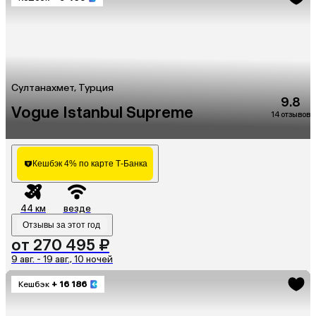
Султанахмет, Турция
9.8
Vogue Istanbul Supreme
14 отзывов
Кешбэк 4% по карте Т-Банка
44 км
везде
Отзывы за этот год
от 270 495 ₽
9 авг. - 19 авг., 10 ночей
Кешбэк
+ 16 186