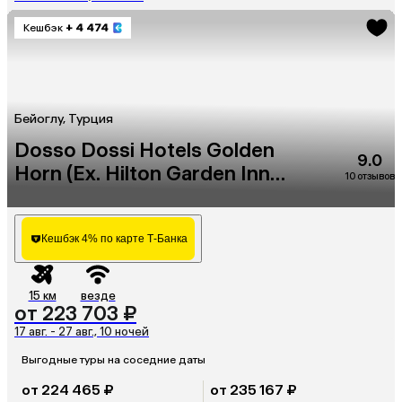
Кешбэк
+ 4 474
Бейоглу, Турция
Dosso Dossi Hotels Golden
9.0
Horn (Eх. Hilton Garden Inn
10 отзывов
Golden Horn)
Кешбэк 4% по карте Т-Банка
15 км
везде
от 223 703 ₽
17 авг. - 27 авг., 10 ночей
Выгодные туры на соседние даты
от 224 465 ₽
от 235 167 ₽