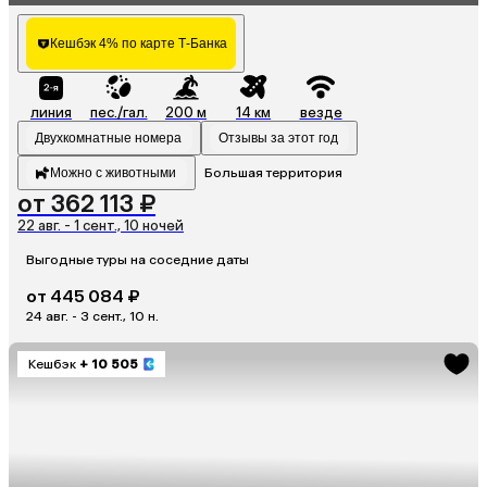
Кешбэк 4% по карте Т-Банка
линия
пес./гал.
200 м
14 км
везде
Двухкомнатные номера
Отзывы за этот год
Можно с животными
Большая территория
от 362 113 ₽
22 авг. - 1 сент., 10 ночей
Выгодные туры на соседние даты
от 445 084 ₽
24 авг. - 3 сент., 10 н.
Кешбэк
+ 10 505