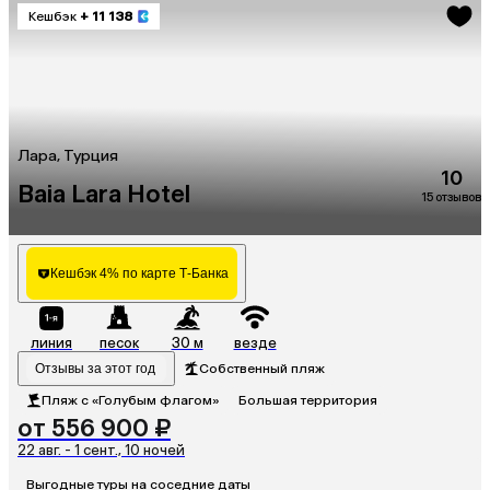
Кешбэк
+ 11 138
Лара, Турция
10
Baia Lara Hotel
15 отзывов
Кешбэк 4% по карте Т-Банка
линия
песок
30 м
везде
Отзывы за этот год
Собственный пляж
Пляж с «Голубым флагом»
Большая территория
от 556 900 ₽
22 авг. - 1 сент., 10 ночей
Выгодные туры на соседние даты