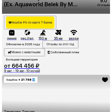
9.0
(Ex. Aquaworld Belek By Mp
42 отзыва
Hotel)
Кешбэк 4% по карте Т-Банка
линия
пес./гал.
150 м
35 км
везде
Обновлен в 2025 году
Отзывы за этот год
Можно с животными
Собственный пляж
Большая территория
от 664 456 ₽
9 авг. - 19 авг., 10 ночей
Кешбэк
+ 21 748
Текирова, Турция