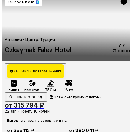
Кешбэк
+ 6 315
Анталья - Центр, Турция
7.7
Ozkaymak Falez Hotel
77 отзывов
Кешбэк 4% по карте Т-Банка
линия
пес./гал.
750 м
16 км
Отзывы за этот год
Пляж с «Голубым флагом»
от 315 794 ₽
22 авг. - 1 сент., 10 ночей
Выгодные туры на соседние даты
от 355 112 ₽
от 380 041 ₽