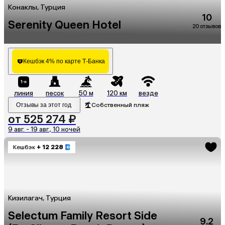
Конаклы, Турция
10
Serenity Queen Hotel
20 отзывов
Кешбэк 4% по карте Т-Банка
линия
песок
50 м
120 км
везде
Отзывы за этот год
Собственный пляж
от 525 274 ₽
9 авг. - 19 авг., 10 ночей
Кешбэк
+ 12 228
Кизилагач, Турция
Selectum Family Resort Side
9.2