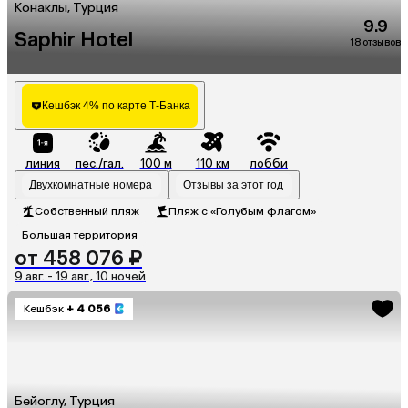
Конаклы, Турция
9.9
Saphir Hotel
18 отзывов
Кешбэк 4% по карте Т-Банка
линия
пес./гал.
100 м
110 км
лобби
Двухкомнатные номера
Отзывы за этот год
Собственный пляж
Пляж с «Голубым флагом»
Большая территория
от 458 076 ₽
9 авг. - 19 авг., 10 ночей
Кешбэк
+ 4 056
Бейоглу, Турция