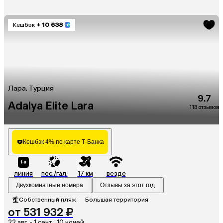
Кешбэк
+ 10 638
Лара, Турция
9.7
Adalya Elite Lara
113 отзывов
Кешбэк 4% по карте Т-Банка
линия
пес./гал.
17 км
везде
Двухкомнатные номера
Отзывы за этот год
Собственный пляж
Большая территория
от 531 932 ₽
22 авг. - 1 сент., 10 ночей