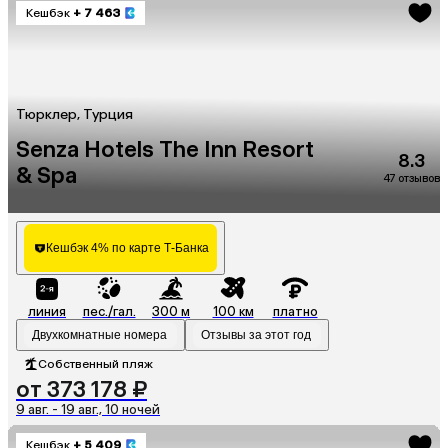
Кешбэк
+ 7 463
Тюрклер, Турция
Senza Hotels The Inn Resort
8.3
& Spa
47 отзывов
Кешбэк 4% по карте Т-Банка
линия
пес./гал.
300 м
100 км
платно
Двухкомнатные номера
Отзывы за этот год
Собственный пляж
от 373 178 ₽
9 авг. - 19 авг., 10 ночей
Кешбэк
+ 5 409