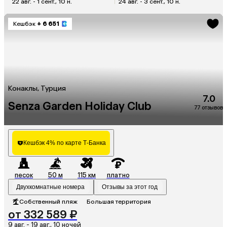
22 авг. - 1 сент., 10 н.
24 авг. - 3 сент., 10 н.
Кешбэк
+ 6 651
Конаклы, Турция
7.0
Senza Garden Holiday Club
77 отзывов
Кешбэк 4% по карте Т-Банка
песок
50 м
115 км
платно
Двухкомнатные номера
Отзывы за этот год
Собственный пляж
Большая территория
от 332 589 ₽
9 авг. - 19 авг., 10 ночей