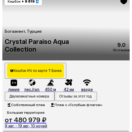
Кешбэк
+ 9 619
Богазкент, Турция
Crystal Paraiso Aqua
9.0
Collection
30 отзывов
Кешбэк 4% по карте Т-Банка
линия
пес./гал.
450 м
42 км
везде
Двухкомнатные номера
Отзывы за этот год
Собственный пляж
Пляж с «Голубым флагом»
Большая территория
от 480 979 ₽
9 авг. - 19 авг., 10 ночей