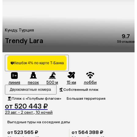
Кунду, Турция
9.7
Trendy Lara
59 отзывов
Кешбэк 4% по карте Т-Банка
линия
песок
500 м
15 км
лобби
Двухкомнатные номера
Собственный пляж
Пляж с «Голубым флагом»
Большая территория
от 520 443 ₽
23 авг. - 2 сент., 10 ночей
Выгодные туры на соседние даты
от 523 565 ₽
от 564 388 ₽