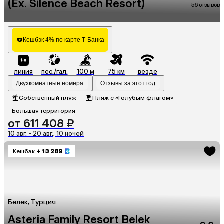
(Ex. Silence Beach Resort)
56 отзывов
Кешбэк 4% по карте Т-Банка
линия
пес./гал.
100 м
75 км
везде
Двухкомнатные номера
Отзывы за этот год
Собственный пляж
Пляж с «Голубым флагом»
Большая территория
от 611 408 ₽
10 авг. - 20 авг., 10 ночей
Кешбэк
+ 13 289
Белек, Турция
Asteria Family Resort Belek