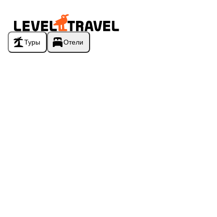
Туры
Отели