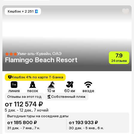
Кешбэк
+ 2 251
Умм-аль-Кувейн, ОАЭ
7.9
Flamingo Beach Resort
24 отзыва
Кешбэк 4% по карте Т-Банка
линия
песок
10 м
60 км
везде
Отзывы за этот год
Собственный пляж
от 112 574 ₽
5 дек. - 12 дек., 7 ночей
Выгодные туры на соседние даты
от 185 800 ₽
от 193 933 ₽
31 дек. - 7 янв., 7 н.
30 дек. - 5 янв., 6 н.