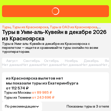
Туры
,
Туры из Красноярска
,
Туры в ОАЭ из Красноярска
,
Туры в
Туры в Умм-аль-Кувейн в декабре 2026
из Красноярска
Туры в Умм-аль-Кувейн в декабре из Красноярска с
перелетом — ищите и сравнивайте туры онлайн по всем
туроператорам.
Август
Сентябрь
Октябрь
Ноябрь
Декабрь
Янв
Нет данных
Нет данных
Нет данных
Нет данных
Нет данных
Нет д
из
Красноярска
вылетов нет
мы показали туры
из
Екатеринбурга
от 112 574 ₽
Туры из Москвы
от 89 985 ₽
Туры из Тюмени
от 243 696 ₽
По рекомендации
Показаны туры в 3 отеля