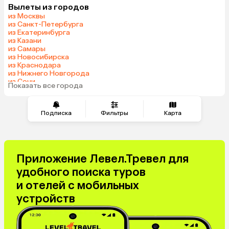
Вылеты из городов
Беларусь
Армения
из Москвы
Шри-Ланка
Казахстан
из Санкт-Петербурга
из Екатеринбурга
Азербайджан
Узбекистан
из Казани
Сербия
Катар
из Самары
из Новосибирска
Киргизия
Гонконг
из Краснодара
Саудовская Аравия
Таджикистан
из Нижнего Новгорода
из Сочи
Венгрия
Показать все города
из Челябинска
Подписка
Фильтры
Карта
Приложение Левел.Тревел для
удобного поиска туров
и отелей с мобильных
устройств