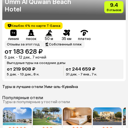
Umm Al Quwain Beach
9.4
Hotel
8 отзывов
Кешбэк 4% по карте Т-Банка
линия
песок
50 м
35 км
платно
Отзывы за этот год
Собственный пляж
от 183 628 ₽
5 дек. - 12 дек., 7 ночей
Выгодные туры на соседние даты
от 219 908 ₽
от 244 659 ₽
5 дек. - 13 дек., 8 н.
31 дек. - 7 янв., 7 н.
Туры в лучшие отели Умм-аль-Кувейна
Популярные отели
Туры в популярные у гостей отели