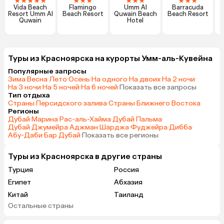
★
★
★
★
★
★
★
★
★
★
★
★
★
★
Vida Beach
Flamingo
Umm Al
Barracuda
Resort Umm Al
Beach Resort
Quwain Beach
Beach Resort
Quwain
Hotel
Туры из Красноярска на курорты Умм-аль-Кувейна
Популярные запросы
Зима
·
Весна
·
Лето
·
Осень
·
На одного
·
На двоих
·
На 2 ночи
·
На 3 ночи
·
На 5 ночей
·
На 6 ночей
·
Показать все запросы
Тип отдыха
Страны Персидского залива
·
Страны Ближнего Востока
Регионы
Дубай Марина
·
Рас-аль-Хайма
·
Дубай Пальма
·
Дубай Джумейра
·
Аджман
·
Шарджа
·
Фуджейра
·
Дибба
·
Абу-Даби
·
Бар Дубай
·
Показать все регионы
Туры из Красноярска в другие страны
Турция
Россия
Египет
Абхазия
Китай
Таиланд
Остальные страны
Вьетнам
ОАЭ
Мальдивы
Грузия