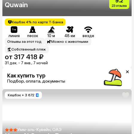
9.2
Quwain
23 отзыва
Кешбэк 4% по карте Т-Банка
линия
песок
10 м
48 км
везде
Отзывы за этот год
Можно с животными
Собственный пляж
от 317 418 ₽
31 дек. - 7 янв., 7 ночей
Как купить тур
Подбор, оплата, документы
Кешбэк
+ 3 672
Умм-аль-Кувейн, ОАЭ