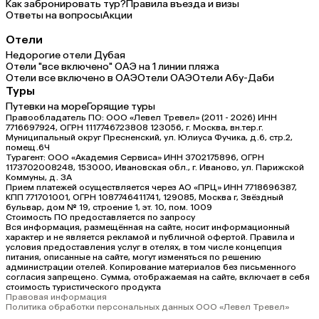
Как забронировать тур?
Правила въезда и визы
Ответы на вопросы
Акции
Отели
Недорогие отели Дубая
Отели "все включено" ОАЭ на 1 линии пляжа
Отели все включено в ОАЭ
Отели ОАЭ
Отели Абу-Даби
Туры
Путевки на море
Горящие туры
Правообладатель ПО: ООО «Левел Тревел» (2011 - 2026) ИНН
7716697924, ОГРН 1117746723808 123056, г. Москва, вн.тер.г.
Муниципальный округ Пресненский, ул. Юлиуса Фучика, д.6, стр.2,
помещ.6Ч
Турагент: ООО «Академия Сервиса» ИНН 3702175896, ОГРН
1173702008248, 153000, Ивановская обл., г. Иваново, ул. Парижской
Коммуны, д. ЗА
Прием платежей осуществляется через АО «ПРЦ» ИНН 7718696387,
КПП 771701001, ОГРН 1087746411741, 129085, Москва г, Звёздный
бульвар, дом № 19, строение 1, эт. 10, пом. 1009
Стоимость ПО предоставляется по запросу
Вся информация, размещённая на сайте, носит информационный
характер и не является рекламой и публичной офертой. Правила и
условия предоставления услуг в отелях, в том числе концепция
питания, описанные на сайте, могут изменяться по решению
администрации отелей. Копирование материалов без письменного
согласия запрещено. Сумма, отображаемая на сайте, включает в себя
стоимость туристического продукта
Правовая информация
Политика обработки персональных данных ООО «Левел Тревел»