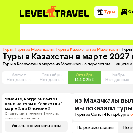
Туры
О
Туры
,
Туры из Махачкалы
,
Туры в Казахстан из Махачкалы
,
Туры 
Туры в Казахстан в марте 2027
Туры в Казахстан в марте из Махачкалы с перелетом — ищите 
Август
Сентябрь
Октябрь
Ноябрь
Нет данных
Нет данных
144 925 ₽
Нет данных
Узнайте, когда снизится
из
Махачкалы
выл
цена на туры в Казахстан 1
мы показали туры
мар.±2, на 6 ночей±2
Оповестим в течение 1 минуты,
Туры из Санкт-Петербурга
о
если цена снизится
Узнать о снижении цены
По рекомендации
По ц