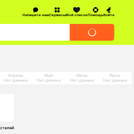
Напишите нам
Сервисы
Мой список
Помощь
Войти
Апрель
Май
Июнь
Июль
Нет данных
Нет данных
Нет данных
Нет данных
 отелей