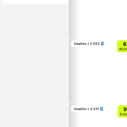
8
Кешбэк
+ 2 053
62 о
9
Кешбэк
+ 4 231
5 от