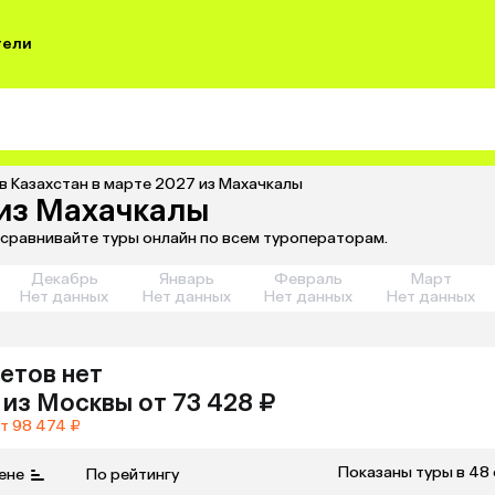
тели
в Казахстан в марте 2027 из Махачкалы
 из Махачкалы
и сравнивайте туры онлайн по всем туроператорам.
Декабрь
Январь
Февраль
Март
Нет данных
Нет данных
Нет данных
Нет данных
етов нет
из
Москвы
от 73 428 ₽
т 98 474 ₽
Показаны туры в 48
ене
По рейтингу