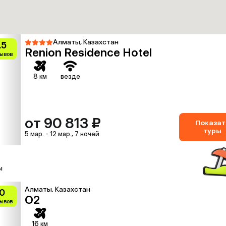
Алматы, Казахстан
.5
Renion Residence Hotel
зывов
8 км
везде
от 90 813 ₽
Показат
туры
5 мар. - 12 мар., 7 ночей
ы
Алматы, Казахстан
0
O2
зывов
16 км