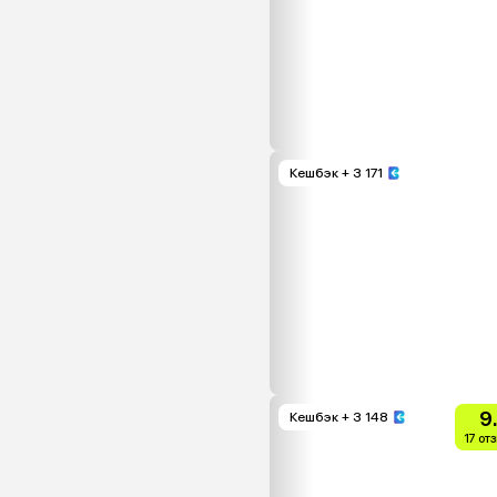
Кешбэк
+ 3 171
9
Кешбэк
+ 3 148
17 от