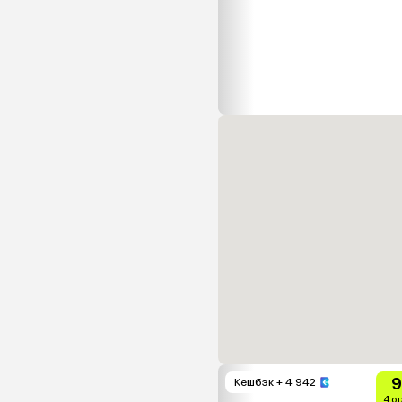
9
Кешбэк
+ 4 942
4 о