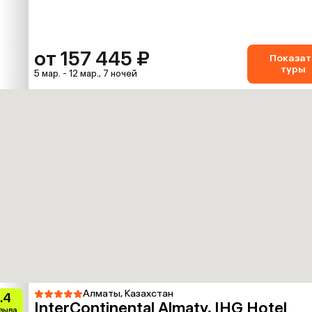
от 157 445 ₽
Показат
туры
5 мар. - 12 мар., 7 ночей
Алматы, Казахстан
.4
InterContinental Almaty, IHG Hotel
тзыва