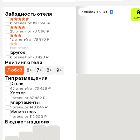
9
Кешбэк
+ 2 011
Звёздность отеля
4 о
6 отелей от 158 553 ₽
23 отеля от 78 066 ₽
12 отелей от 78 976 ₽
Нет отелей
другое
6 отелей от 73 428 ₽
Рейтинг отеля
Любой
6+
7+
8+
9+
Тип размещения
Отель
45 отелей от 73 428 ₽
Хостел
1 отель от 87 482 ₽
Апартаменты
1 отель от 143 645 ₽
Мини-отель
1 отель от 115 503 ₽
Бюджет на двоих