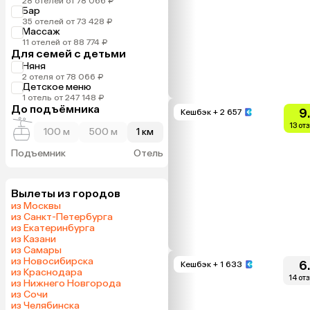
28 отелей от 78 066 ₽
Бар
35 отелей от 73 428 ₽
Массаж
11 отелей от 88 774 ₽
Для семей с детьми
Няня
2 отеля от 78 066 ₽
Детское меню
1 отель от 247 148 ₽
До подъёмника
9
Кешбэк
+ 2 657
13 от
100 м
500 м
1 км
Подъемник
Отель
Вылеты из городов
из Москвы
из Санкт-Петербурга
из Екатеринбурга
из Казани
из Самары
из Новосибирска
6
Кешбэк
+ 1 633
из Краснодара
14 от
из Нижнего Новгорода
из Сочи
из Челябинска