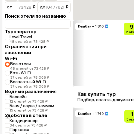
от
₽
до
₽
Поиск отеля по названию
9
Кешбэк
+ 1 816
Туроператор
6 от
Level.Travel
48 отелей от 73 428 ₽
Ограничения при
заселении
Wi-Fi
Все отели
48 отелей от 73 428 ₽
Есть Wi-Fi
37 отелей от 78 066 ₽
Бесплатный Wi-Fi
37 отелей от 78 066 ₽
Водные развлечения
Как купить тур
Бассейн
Подбор, оплата, документ
12 отелей от 73 428 ₽
Баня / сауна / хаммам
15 отелей от 73 428 ₽
1
Кешбэк
+ 1 749
Удобства в отеле
5 от
Кондиционер
34 отеля от 73 428 ₽
Парковка