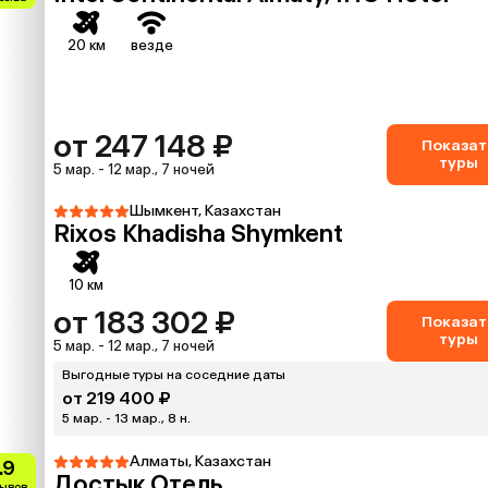
20 км
везде
от 247 148 ₽
Показат
туры
5 мар. - 12 мар., 7 ночей
Шымкент, Казахстан
Rixos Khadisha Shymkent
10 км
от 183 302 ₽
Показат
туры
5 мар. - 12 мар., 7 ночей
Выгодные туры на соседние даты
от 219 400 ₽
5 мар. - 13 мар., 8 н.
Алматы, Казахстан
.9
Достык Отель
зывов