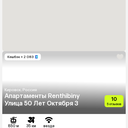
Кешбэк
+ 2 083
Кировск, Россия
Апартаменты Renthibiny
10
Улица 50 Лет Октября 3
5 отзывов
850 м
35 км
везде