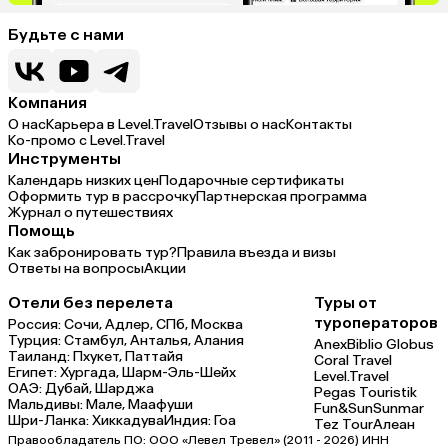
Будьте с нами
Компания
О нас
Карьера в Level.Travel
Отзывы о нас
Контакты
Ко-промо с Level.Travel
Инструменты
Календарь низких цен
Подарочные сертификаты
Оформить тур в рассрочку
Партнерская программа
Журнал о путешествиях
Помощь
Как забронировать тур?
Правила въезда и визы
Ответы на вопросы
Акции
Отели без перелета
Туры от
туроператоров
Россия:
Сочи,
Адлер,
СПб,
Москва
Турция:
Стамбул,
Анталья,
Алания
Anex
Biblio Globus
Таиланд:
Пхукет,
Паттайя
Coral Travel
Египет:
Хургада,
Шарм-Эль-Шейх
Level.Travel
ОАЭ:
Дубай,
Шарджа
Pegas Touristik
Мальдивы:
Мале,
Маафуши
Fun&Sun
Sunmar
Шри-Ланка:
Хиккадува
Индия:
Гоа
Tez Tour
Алеан
Правообладатель ПО: ООО «Левел Тревел» (2011 - 2026) ИНН