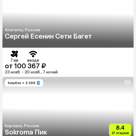
Апатиты, Россия
Сергей Есенин Сети Багет
7 км
везде
от 100 367 ₽
23 нояб. - 30 нояб., 7 ночей
Кешбэк
+ 3 266
Кировск, Россия
8.4
Sokroma Пик
47 отзывов