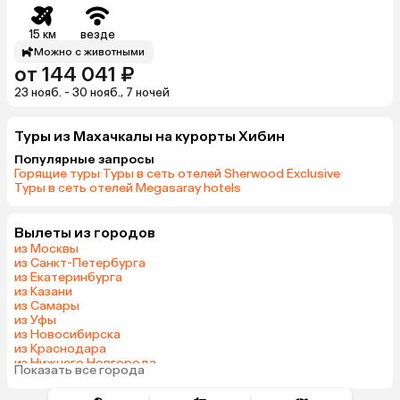
15 км
везде
Можно с животными
от 144 041 ₽
23 нояб. - 30 нояб., 7 ночей
Туры из Махачкалы на курорты Хибин
Популярные запросы
Горящие туры
·
Туры в сеть отелей Sherwood Exclusive
·
Туры в сеть отелей Megasaray hotels
Вылеты из городов
из Москвы
из Санкт-Петербурга
из Екатеринбурга
из Казани
из Самары
из Уфы
из Новосибирска
из Краснодара
из Нижнего Новгорода
Показать все города
из Перми