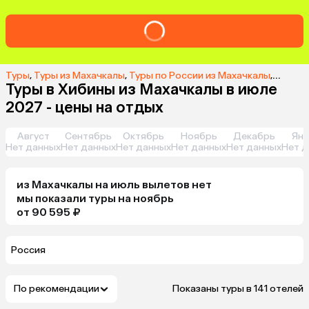
Туры
,
Туры из Махачкалы
,
Туры по России из Махачкалы
,
Туры в
Туры в Хибины из Махачкалы в июле
2027 - цены на отдых
Август
Сентябрь
Октябрь
Ноябрь
Декабрь
Янв
Нет данных
Нет данных
Нет данных
Нет данных
Нет данных
Нет д
из
Махачкалы
на июль
вылетов нет
мы показали туры
на
ноябрь
от 90 595 ₽
Россия
По рекомендации
Показаны туры в 141 отелей