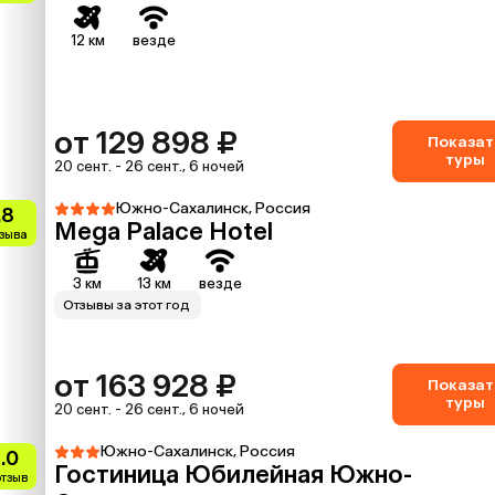
12 км
везде
от 129 898 ₽
Показат
туры
20 сент. - 26 сент., 6 ночей
Южно-Сахалинск, Россия
.8
Mega Palace Hotel
тзыва
3 км
13 км
везде
Отзывы за этот год
от 163 928 ₽
Показат
туры
20 сент. - 26 сент., 6 ночей
Южно-Сахалинск, Россия
.0
Гостиница Юбилейная Южно-
отзыв