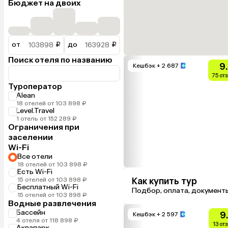
Бюджет на двоих
от
₽
до
₽
Поиск отеля по названию
9
Кешбэк
+ 2 687
75 от
Туроператор
Alean
18 отелей от 103 898 ₽
Level.Travel
1 отель от 152 289 ₽
Ограничения при
заселении
Wi-Fi
Все отели
18 отелей от 103 898 ₽
Есть Wi-Fi
Как купить тур
15 отелей от 103 898 ₽
Бесплатный Wi-Fi
Подбор, оплата, документ
15 отелей от 103 898 ₽
Водные развлечения
Бассейн
9
Кешбэк
+ 2 597
4 отеля от 118 898 ₽
13 от
Аквапарк