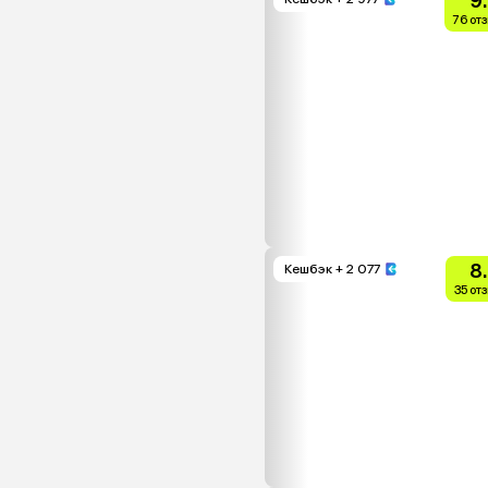
9
76 от
8
Кешбэк
+ 2 077
35 от