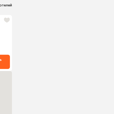
 отелей
ь