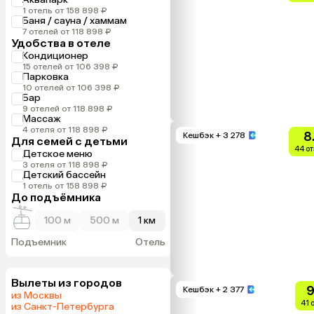
1 отель от 158 898 ₽
Баня / сауна / хаммам
7 отелей от 118 898 ₽
Удобства в отеле
Кондиционер
15 отелей от 106 398 ₽
Парковка
10 отелей от 106 398 ₽
Бар
9 отелей от 118 898 ₽
Массаж
4 отеля от 118 898 ₽
8
Кешбэк
+ 3 278
Для семей с детьми
44 о
Детское меню
3 отеля от 118 898 ₽
Детский бассейн
1 отель от 158 898 ₽
До подъёмника
100 м
500 м
1 км
Подъемник
Отель
Вылеты из городов
9
Кешбэк
+ 2 377
из Москвы
41 
из Санкт-Петербурга