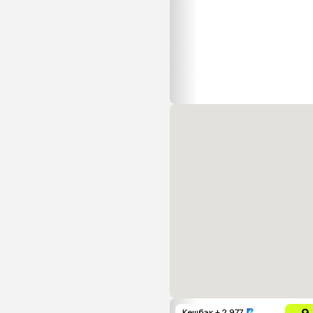
Кешбэк
+ 2 977