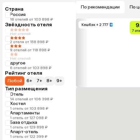
По рекомендации
По ц
Страна
Россия
18 отелей от 103 898 ₽
Звёздность отеля
9
Кешбэк
+ 2 777
7 от
Нет отелей
2 отеля от 158 898 ₽
9 отелей от 118 898 ₽
Нет отелей
другое
6 отелей от 103 898 ₽
Рейтинг отеля
Любой
6+
7+
8+
9+
Тип размещения
Отель
14 отелей от 106 398 ₽
Хостел
1 отель от 103 898 ₽
Апартаменты
1 отель от 127 098 ₽
База отдыха
1 отель от 129 898 ₽
Апарт-отель
1 отель от 122 399 ₽