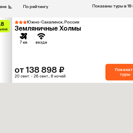
Показаны туры в 18
ене
По рейтингу
Южно-Сахалинск, Россия
.8
Земляничные Холмы
зывов
7 км
везде
от 138 898 ₽
Показат
туры
20 сент. - 26 сент., 6 ночей