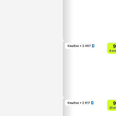
9
Кешбэк
+ 2 467
6 от
9
Кешбэк
+ 2 817
23 о