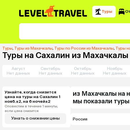
Туры
О
Туры
,
Туры из Махачкалы
,
Туры по России из Махачкалы
,
Туры н
Туры на Сахалин из Махачкалы 
Август
Сентябрь
Октябрь
Ноябрь
Нет данных
Нет данных
Нет данных
Нет данных
Узнайте, когда снизится
из
Махачкалы
на 
цена на туры на Сахалин 1
мы показали туры
нояб.±2, на 6 ночей±2
Оповестим в течение 1 минуты,
если цена снизится
Узнать о снижении цены
Россия