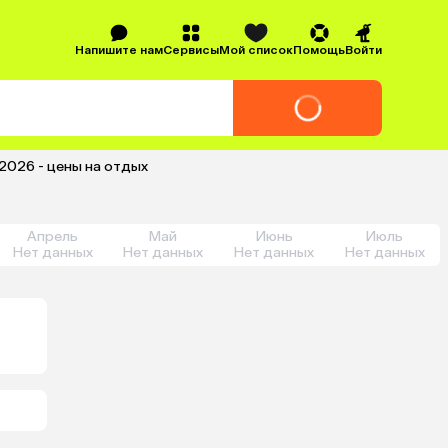
Напишите нам
Сервисы
Мой список
Помощь
Войти
 2026 - цены на отдых
Апрель
Май
Июнь
Июль
Нет данных
Нет данных
Нет данных
Нет данных