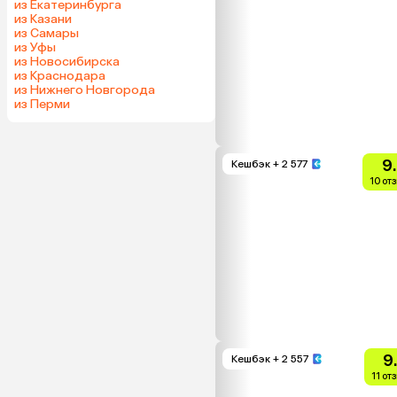
из Екатеринбурга
из Казани
из Самары
из Уфы
из Новосибирска
из Краснодара
из Нижнего Новгорода
из Перми
9
Кешбэк
+ 2 577
10 от
9
Кешбэк
+ 2 557
11 от