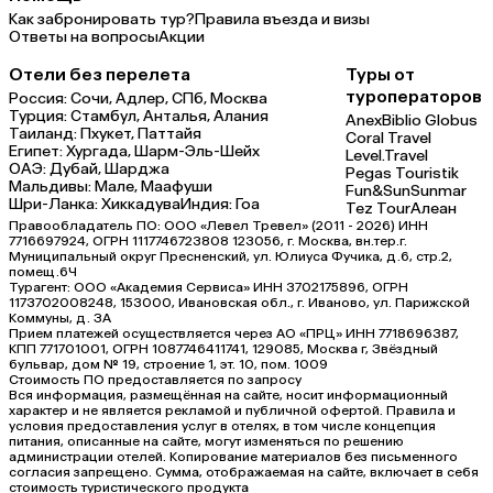
Как забронировать тур?
Правила въезда и визы
Ответы на вопросы
Акции
Отели без перелета
Туры от
туроператоров
Россия:
Сочи,
Адлер,
СПб,
Москва
Турция:
Стамбул,
Анталья,
Алания
Anex
Biblio Globus
Таиланд:
Пхукет,
Паттайя
Coral Travel
Египет:
Хургада,
Шарм-Эль-Шейх
Level.Travel
ОАЭ:
Дубай,
Шарджа
Pegas Touristik
Мальдивы:
Мале,
Маафуши
Fun&Sun
Sunmar
Шри-Ланка:
Хиккадува
Индия:
Гоа
Tez Tour
Алеан
Правообладатель ПО: ООО «Левел Тревел» (2011 - 2026) ИНН
7716697924, ОГРН 1117746723808 123056, г. Москва, вн.тер.г.
Муниципальный округ Пресненский, ул. Юлиуса Фучика, д.6, стр.2,
помещ.6Ч
Турагент: ООО «Академия Сервиса» ИНН 3702175896, ОГРН
1173702008248, 153000, Ивановская обл., г. Иваново, ул. Парижской
Коммуны, д. ЗА
Прием платежей осуществляется через АО «ПРЦ» ИНН 7718696387,
КПП 771701001, ОГРН 1087746411741, 129085, Москва г, Звёздный
бульвар, дом № 19, строение 1, эт. 10, пом. 1009
Стоимость ПО предоставляется по запросу
Вся информация, размещённая на сайте, носит информационный
характер и не является рекламой и публичной офертой. Правила и
условия предоставления услуг в отелях, в том числе концепция
питания, описанные на сайте, могут изменяться по решению
администрации отелей. Копирование материалов без письменного
согласия запрещено. Сумма, отображаемая на сайте, включает в себя
стоимость туристического продукта