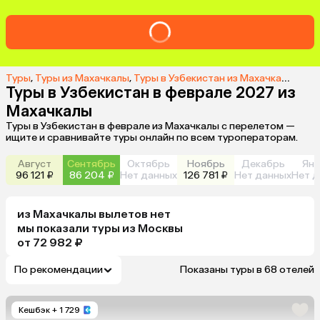
Туры
,
Туры из Махачкалы
,
Туры в Узбекистан из Махачкалы
,
Тур
Туры в Узбекистан в феврале 2027 из
Махачкалы
Туры в Узбекистан в феврале из Махачкалы с перелетом —
ищите и сравнивайте туры онлайн по всем туроператорам.
Август
Сентябрь
Октябрь
Ноябрь
Декабрь
Янв
96 121 ₽
86 204 ₽
Нет данных
126 781 ₽
Нет данных
Нет д
из
Махачкалы
вылетов нет
мы показали туры
из
Москвы
от 72 982 ₽
По рекомендации
Показаны туры в 68 отелей
Кешбэк
+ 1 729