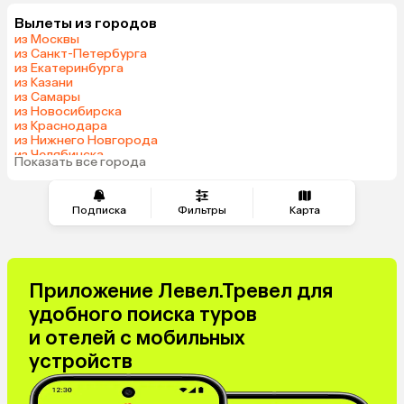
Грузия
Беларусь
Вылеты из городов
Армения
Шри-Ланка
из Москвы
Казахстан
Азербайджан
из Санкт-Петербурга
из Екатеринбурга
Сербия
Малайзия
из Казани
Катар
Киргизия
из Самары
из Новосибирска
Гонконг
Саудовская Аравия
из Краснодара
Куба
Таджикистан
из Нижнего Новгорода
из Челябинска
Венгрия
Болгария
Показать все города
из Тюмени
Подписка
Фильтры
Карта
Приложение Левел.Тревел для
удобного поиска туров
и отелей с мобильных
устройств