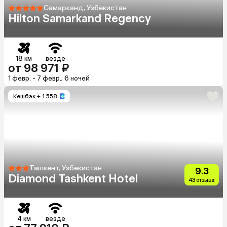
Самарканд, Узбекистан
Hilton Samarkand Regency
18 км
везде
от 98 971 ₽
1 февр. - 7 февр., 6 ночей
Кешбэк
+ 1 558
Ташкент, Узбекистан
9.3
Diamond Tashkent Hotel
43 отзыва
4 км
везде