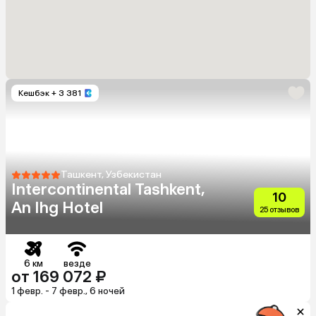
Кешбэк
+ 3 381
Ташкент, Узбекистан
Intercontinental Tashkent,
10
An Ihg Hotel
25 отзывов
6 км
везде
от 169 072 ₽
1 февр. - 7 февр., 6 ночей