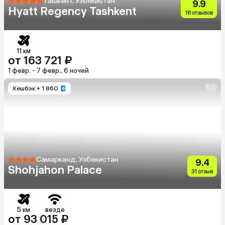
Ташкент, Узбекистан
9.9
Hyatt Regency Tashkent
16 отзывов
11 км
от 163 721 ₽
1 февр. - 7 февр., 6 ночей
Кешбэк
+ 1 860
Самарканд, Узбекистан
9.4
Shohjahon Palace
31 отзыв
5 км
везде
от 93 015 ₽