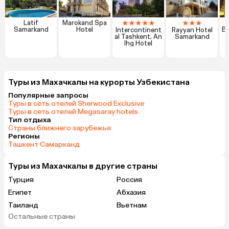
★
★
★
★
★
★
★
★
Latif
Marokand Spa
Samarkand
Hotel
Bo
Intercontinent
Rayyan Hotel
al Tashkent, An
Samarkand
Ihg Hotel
Туры из Махачкалы на курорты Узбекистана
Популярные запросы
Туры в сеть отелей Sherwood Exclusive
·
Туры в сеть отелей Megasaray hotels
Тип отдыха
Страны ближнего зарубежья
Регионы
Ташкент
·
Самарканд
Туры из Махачкалы в другие страны
Турция
Россия
Египет
Абхазия
Таиланд
Вьетнам
Остальные страны
ОАЭ
Мальдивы