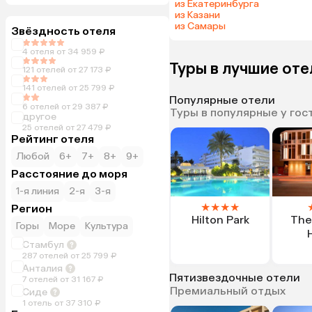
из Екатеринбурга
из Казани
из Самары
Звёздность отеля
4 отеля от 34 959 ₽
Туры в лучшие оте
121 отелей от 27 173 ₽
141 отелей от 25 799 ₽
Популярные отели
6 отелей от 29 387 ₽
Туры в популярные у гос
другое
25 отелей от 27 479 ₽
Рейтинг отеля
Любой
6+
7+
8+
9+
Расстояние до моря
1-я линия
2-я
3-я
★
★
★
★
Регион
Hilton Park
The
Горы
Море
Культура
Стамбул
287 отелей от 25 799 ₽
Анталия
Пятизвездочные отели
7 отелей от 31 167 ₽
Премиальный отдых
Сиде
1 отель от 37 310 ₽