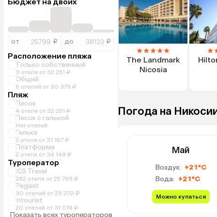
Бюджет на двоих
от
₽
до
₽
★
★
★
★
★
★
Расположение пляжа
The Landmark
Hilto
Только собственный
Nicosia
3 отеля от 32 251 ₽
Общий
6 отелей от 30 379 ₽
Пляж
Песок
Погода на Никосии
4 отеля от 32 251 ₽
Песок с галькой
Нет отелей
Галька
2 отеля от 31 167 ₽
Платформа
Май
2 отеля от 34 148 ₽
Туроператор
Воздух:
+21°C
ICS Travel
Вода:
+21°C
262 отеля от 25 799 ₽
Pegast
30 отелей от 29 270 ₽
Можно купаться
Intourist
20 отелей от 31 074 ₽
Показать всех туроператоров