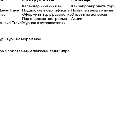
Календарь низких цен
Как забронировать тур?
Level.Travel
Подарочные сертификаты
Правила въезда и визы
нас
Оформить тур в рассрочку
Ответы на вопросы
Партнерская программа
Акции
 Level.Travel
Журнал о путешествиях
уры
Туры на море в мае
ра с собственным пляжем
Отели Кипра