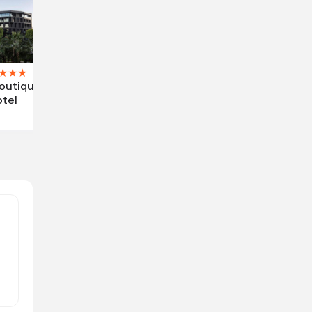
★
★
★
outique
tel