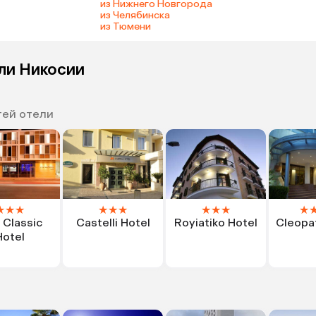
из Нижнего Новгорода
из Челябинска
из Тюмени
ли Никосии
тей отели
★
★
★
★
★
★
★
★
★
★
 Classic
Castelli Hotel
Royiatiko Hotel
Cleopat
Hotel