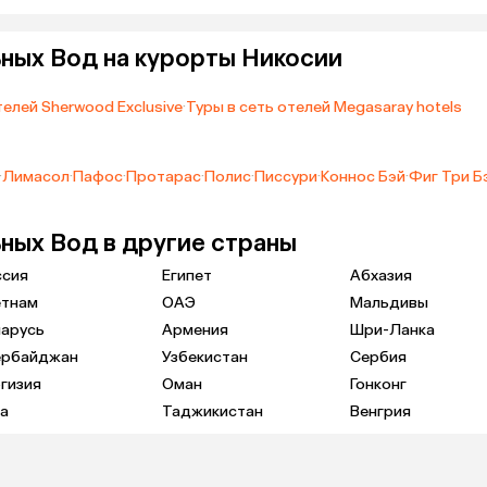
ных Вод на курорты Никосии
телей Sherwood Exclusive
·
Туры в сеть отелей Megasaray hotels
·
Лимасол
·
Пафос
·
Протарас
·
Полис
·
Писсури
·
Коннос Бэй
·
Фиг Три Б
ных Вод в другие страны
ссия
Египет
Абхазия
етнам
ОАЭ
Мальдивы
ларусь
Армения
Шри-Ланка
ербайджан
Узбекистан
Сербия
гизия
Оман
Гонконг
а
Таджикистан
Венгрия