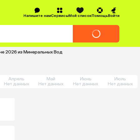
Напишите нам
Сервисы
Мой список
Помощь
Войти
юне 2026 из Минеральных Вод
Апрель
Май
Июнь
Июль
Нет данных
Нет данных
Нет данных
Нет данных