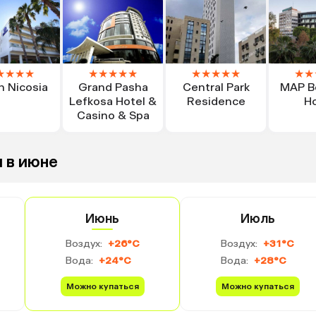
★
★
★
★
★
★
★
★
★
★
★
★
★
★
★
★
n Nicosia
Grand Pasha
Central Park
MAP B
Lefkosa Hotel &
Residence
Ho
Casino & Spa
 в июне
Июнь
Июль
Воздух:
+26°C
Воздух:
+31°C
Вода:
+24°C
Вода:
+28°C
Можно купаться
Можно купаться