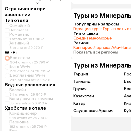
Ограничения при
заселении
Туры из Минераль
Тип отеля
Популярные запросы
Семейный
Горящие туры
·
Туры в сеть о
Нет отелей
Тип отдыха
Романтик
Средиземноморье
1 отель от 38 088 ₽
Регионы
Активный
Каппарис
·
Ларнака
·
Айа-Напа
3 отеля от 29 270 ₽
Wi-Fi
Показать все регионы
Все отели
304 отеля от 25 799 ₽
Туры из Минераль
Есть Wi-Fi
270 отелей от 25 799 ₽
Турция
Ро
Бесплатный Wi-Fi
246 отелей от 25 952 ₽
Таиланд
Вь
Водные развлечения
Грузия
Бе
Бассейн
34 отеля от 29 845 ₽
Казахстан
Аз
Баня / сауна / хаммам
Катар
Кир
85 отелей от 26 410 ₽
Удобства в отеле
Саудовская Аравия
Куб
Кондиционер
284 отеля от 25 799 ₽
Парковка
162 отеля от 25 799 ₽
Бар