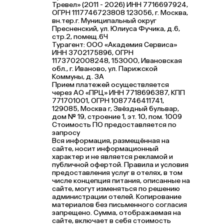
Тревел» (2011 - 2026) ИНН 7716697924,
ОГРН 1117746723808 123056, г. Москва,
вн.тер.г. Муниципальный округ
Пресненский, ул. Юлиуса Фучика, д.6,
стр.2, помещ.6Ч
Турагент: ООО «Академия Сервиса»
ИНН 3702175896, ОГРН
1173702008248, 153000, Ивановская
обл., г. Иваново, ул. Парижской
Коммуны, д. ЗА
Прием платежей осуществляется
через АО «ПРЦ» ИНН 7718696387, КПП
771701001, ОГРН 1087746411741,
129085, Москва г, Звёздный бульвар,
дом № 19, строение 1, эт. 10, пом. 1009
Стоимость ПО предоставляется по
запросу
Вся информация, размещённая на
сайте, носит информационный
характер и не является рекламой и
публичной офертой. Правила и условия
предоставления услуг в отелях, в том
числе концепция питания, описанные на
сайте, могут изменяться по решению
администрации отелей. Копирование
материалов без письменного согласия
запрещено. Сумма, отображаемая на
сайте, включает в себя стоимость