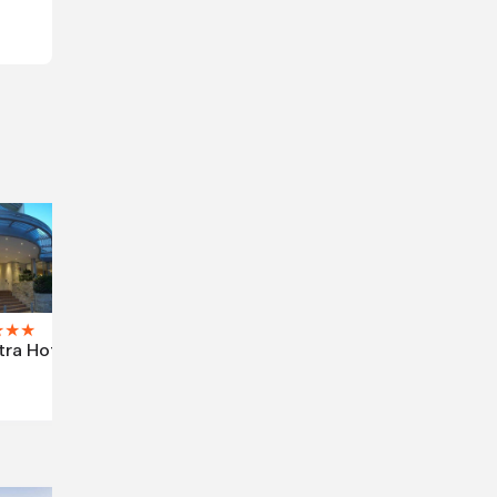
★
★
★
ra Hotel