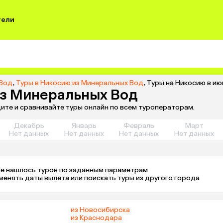
тели
 Вод
,
Туры в Никосию из Минеральных Вод
,
Туры на Никосию в и
из Минеральных Вод
ите и сравнивайте туры онлайн по всем туроператорам.
Декабрь
Январь
Февраль
Март
Нет данных
Нет данных
Нет данных
Нет данных
е нашлось туров по заданным параметрам 

менять даты вылета или поискать туры из другого города
из Новосибирска
из Краснодара