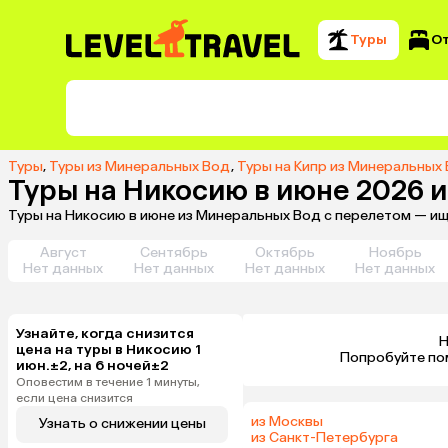
Туры
О
Туры
,
Туры из Минеральных Вод
,
Туры на Кипр из Минеральных
Туры на Никосию в июне 2026 
Туры на Никосию в июне из Минеральных Вод с перелетом — ищ
Август
Сентябрь
Октябрь
Ноябрь
Нет данных
Нет данных
Нет данных
Нет данных
Узнайте, когда снизится
Н
цена на туры в Никосию 1
 Попробуйте по
июн.±2, на 6 ночей±2
Оповестим в течение 1 минуты,
если цена снизится
из Москвы
Узнать о снижении цены
из Санкт-Петербурга