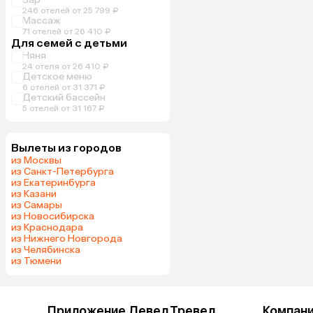
246 отелей от 25 799 ₽
Массаж
71 отелей от 26 410 ₽
Для семей с детьми
Няня
24 отеля от 26 410 ₽
Детское меню
6 отелей от 31 371 ₽
Детский бассейн
5 отелей от 31 167 ₽
Вылеты из городов
из Москвы
из Санкт-Петербурга
из Екатеринбурга
из Казани
из Самары
из Новосибирска
из Краснодара
из Нижнего Новгорода
из Челябинска
из Тюмени
Приложение Левел.Тревел
Компан