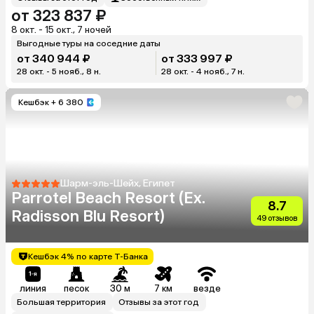
от 323 837 ₽
8 окт. - 15 окт., 7 ночей
Выгодные туры на соседние даты
от 340 944 ₽
от 333 997 ₽
28 окт. - 5 нояб., 8 н.
28 окт. - 4 нояб., 7 н.
Кешбэк
+ 6 380
Шарм-эль-Шейх, Египет
Parrotel Beach Resort (Ex.
8.7
Radisson Blu Resort)
49 отзывов
Кешбэк 4% по карте Т-Банка
линия
песок
30 м
7 км
везде
Большая территория
Отзывы за этот год