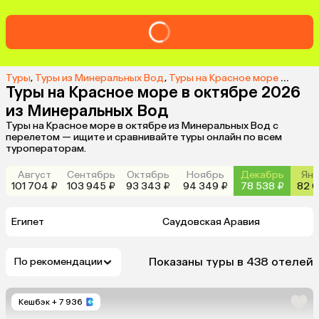
Туры
,
Туры из Минеральных Вод
,
Туры на Красное море из Минеральных Вод
Туры на Красное море в октябре 2026
из Минеральных Вод
Туры на Красное море в октябре из Минеральных Вод с
перелетом — ищите и сравнивайте туры онлайн по всем
туроператорам.
Август
Сентябрь
Октябрь
Ноябрь
Декабрь
Янв
101 704 ₽
103 945 ₽
93 343 ₽
94 349 ₽
78 538 ₽
82 0
Египет
Саудовская Аравия
Показаны туры в 438 отелей
По рекомендации
Кешбэк
+ 7 936