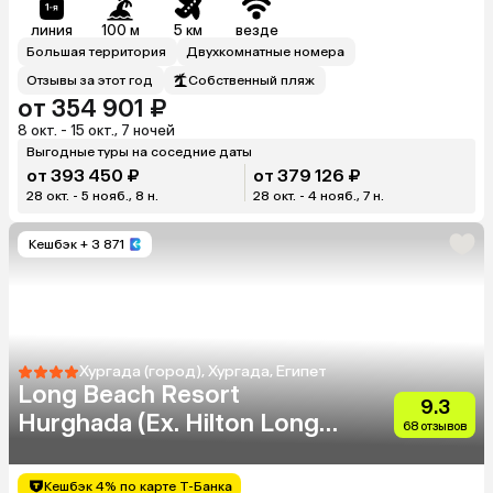
линия
100 м
5 км
везде
Большая территория
Двухкомнатные номера
Отзывы за этот год
Собственный пляж
от 354 901 ₽
8 окт. - 15 окт., 7 ночей
Выгодные туры на соседние даты
от 393 450 ₽
от 379 126 ₽
28 окт. - 5 нояб., 8 н.
28 окт. - 4 нояб., 7 н.
Кешбэк
+ 3 871
Хургада (город), Хургада, Египет
Long Beach Resort
9.3
Hurghada (Ex. Hilton Long
68 отзывов
Beach Resort)
Кешбэк 4% по карте Т-Банка