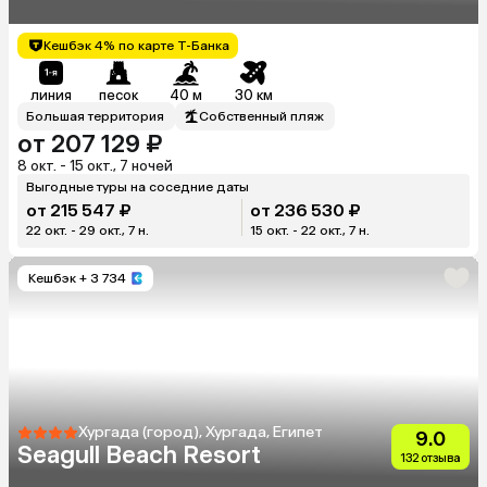
(Ex.Stella Makadi Beach
Resort & Spa)
Кешбэк 4% по карте Т-Банка
линия
песок
40 м
30 км
Большая территория
Собственный пляж
от 207 129 ₽
8 окт. - 15 окт., 7 ночей
Выгодные туры на соседние даты
от 215 547 ₽
от 236 530 ₽
22 окт. - 29 окт., 7 н.
15 окт. - 22 окт., 7 н.
Кешбэк
+ 3 734
Хургада (город), Хургада, Египет
9.0
Seagull Beach Resort
132 отзыва