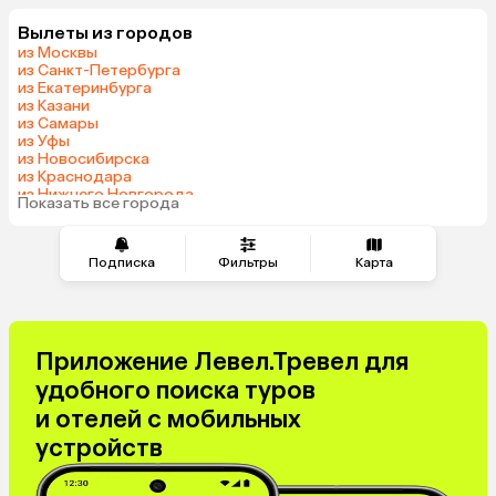
Вылеты из городов
из Москвы
из Санкт-Петербурга
из Екатеринбурга
из Казани
из Самары
из Уфы
из Новосибирска
из Краснодара
из Нижнего Новгорода
Показать все города
из Перми
Подписка
Фильтры
Карта
Приложение Левел.Тревел для
удобного поиска туров
и отелей с мобильных
устройств