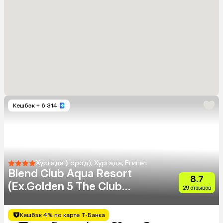
Кешбэк
+ 6 314
Хургада (город), Хургада, Египет
Blend Club Aqua Resort
8.7
(Ex.Golden 5 The Club
29 отзывов
Resort)
Кешбэк 4% по карте Т-Банка