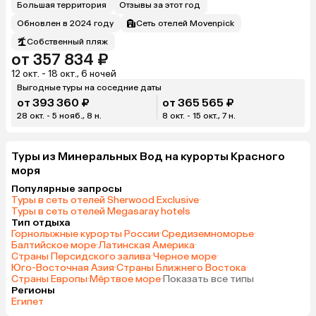
Большая территория
Отзывы за этот год
Обновлен в 2024 году
Сеть отелей Movenpick
Собственный пляж
от 357 834 ₽
12 окт. - 18 окт., 6 ночей
Выгодные туры на соседние даты
от 393 360 ₽
от 365 565 ₽
28 окт. - 5 нояб., 8 н.
8 окт. - 15 окт., 7 н.
Туры из Минеральных Вод на курорты Красного
моря
Популярные запросы
Туры в сеть отелей Sherwood Exclusive
·
Туры в сеть отелей Megasaray hotels
Тип отдыха
Горнолыжные курорты России
·
Средиземноморье
·
Балтийское море
·
Латинская Америка
·
Страны Персидского залива
·
Черное море
·
Юго-Восточная Азия
·
Страны Ближнего Востока
·
Страны Европы
·
Мёртвое море
·
Показать все типы
Регионы
Египет