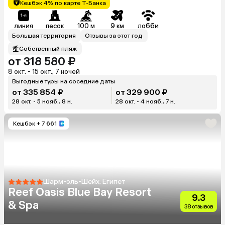
Кешбэк 4% по карте Т-Банка
линия
песок
100 м
9 км
лобби
Большая территория
Отзывы за этот год
Собственный пляж
от 318 580 ₽
8 окт. - 15 окт., 7 ночей
Выгодные туры на соседние даты
от 335 854 ₽
от 329 900 ₽
28 окт. - 5 нояб., 8 н.
28 окт. - 4 нояб., 7 н.
Кешбэк
+ 7 661
Шарм-эль-Шейх, Египет
Reef Oasis Blue Bay Resort
9.3
& Spa
38 отзывов