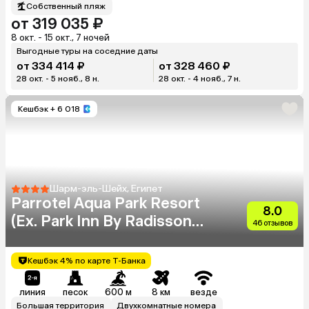
Собственный пляж
от 319 035 ₽
8 окт. - 15 окт., 7 ночей
Выгодные туры на соседние даты
от 334 414 ₽
от 328 460 ₽
28 окт. - 5 нояб., 8 н.
28 окт. - 4 нояб., 7 н.
Кешбэк
+ 6 018
Шарм-эль-Шейх, Египет
Parrotel Aqua Park Resort
8.0
(Ex. Park Inn By Radisson
46 отзывов
Sharm)
Кешбэк 4% по карте Т-Банка
линия
песок
600 м
8 км
везде
Большая территория
Двухкомнатные номера