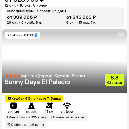
12 окт. - 18 окт., 6 ночей
Выгодные туры на соседние даты
от 389 066 ₽
от 343 663 ₽
29 окт. - 6 нояб., 8 н.
8 окт. - 15 окт., 7 н.
Кешбэк
+ 6 619
Хургада (город), Хургада, Египет
8.8
Sunny Days El Palacio
63 отзыва
Кешбэк 4% по карте Т-Банка
линия
песок
11 км
лобби
Обновлен в 2025 году
Отзывы за этот год
Собственный пляж