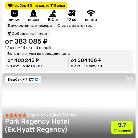
Кешбэк 4% по карте Т-Банка
линия
песок
100 м
12 км
везде
Двухкомнатные номера
Отзывы за этот год
Собственный пляж
от 383 085 ₽
12 окт. - 18 окт., 6 ночей
Выгодные туры на соседние даты
от 403 245 ₽
от 384 166 ₽
28 окт. - 5 нояб., 8 н.
8 окт. - 15 окт., 7 н.
Кешбэк
+ 7 177
Шарм-эль-Шейх, Египет
Park Regency Hotel
9.7
(Ex.Hyatt Regency)
77 отзывов