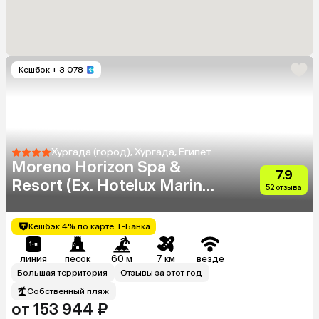
Кешбэк
+ 3 078
Хургада (город), Хургада, Египет
Moreno Horizon Spa &
7.9
Resort (Ex. Hotelux Marina
52 отзыва
Beach)
Кешбэк 4% по карте Т-Банка
линия
песок
60 м
7 км
везде
Большая территория
Отзывы за этот год
Собственный пляж
от 153 944 ₽