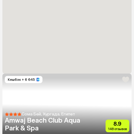
Кешбэк
+ 6 645
Сома Бей, Хургада, Египет
Amwaj Beach Club Aqua
8.9
Park & Spa
148 отзывов