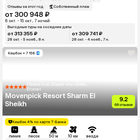
Отзывы за этот год
Собственный пляж
от 300 948 ₽
8 окт. - 15 окт., 7 ночей
Выгодные туры на соседние даты
от 313 355 ₽
от 309 741 ₽
28 окт. - 5 нояб., 8 н.
28 окт. - 4 нояб., 7 н.
Кешбэк
+ 7 156
Наама Бэй, Шарм-эль-Шейх,
Египет
Movenpick Resort Sharm El
9.2
Sheikh
68 отзывов
Кешбэк 4% по карте Т-Банка
линия
песок
50 м
10 км
везде