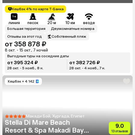
Кешбэк 4% по карте Т-Банка
линия
песок
20 м
10 км
везде
Большая территория
Двухкомнатные номера
Отзывы за этот год
Собственный пляж
от 358 878 ₽
8 окт. - 15 окт., 7 ночей
Выгодные туры на соседние даты
от 395 324 ₽
от 382 726 ₽
28 окт. - 5 нояб., 8 н.
28 окт. - 4 нояб., 7 н.
Кешбэк
+ 4 142
Макади Бэй, Хургада, Египет
Stella Di Mare Beach
9.0
Resort & Spa Makadi Bay
13 отзывов