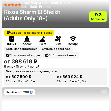
Rixos Шарм-эль-Шейх, Шарм-
эль-Шейх, Египет
Rixos Sharm El Sheikh
9.3
(Adults Only 18+)
57 отзывов
Кешбэк 4% по карте Т-Банка
линия
песок
70 м
8 км
везде
Большая территория
Отзывы за этот год
Премиальный отдых
Собственный пляж
от 398 618 ₽
8 окт. - 15 окт., 7 ночей
Выгодные туры на соседние даты
от 507 500 ₽
от 563 924 ₽
28 окт. - 5 нояб., 8 н.
29 окт. - 6 нояб., 8 н.
Кешбэк
+ 6 238