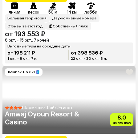
линия
песок
50 м
14 км
лобби
Большая территория
Двухкомнатные номера
Отзывы за этот год
Собственный пляж
от 193 553 ₽
8 окт. - 15 окт., 7 ночей
Выгодные туры на соседние даты
от 198 211 ₽
от 398 836 ₽
1 окт. - 8 окт., 7 н.
22 окт. - 30 окт., 8 н.
Кешбэк
+ 6 371
Шарм-эль-Шейх, Египет
Amwaj Oyoun Resort &
8.0
Casino
49 отзывов