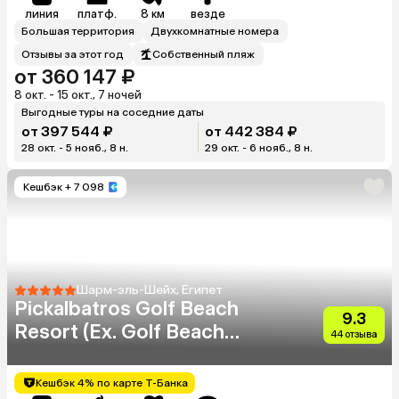
линия
платф.
8 км
везде
Большая территория
Двухкомнатные номера
Отзывы за этот год
Собственный пляж
от 360 147 ₽
8 окт. - 15 окт., 7 ночей
Выгодные туры на соседние даты
от 397 544 ₽
от 442 384 ₽
28 окт. - 5 нояб., 8 н.
29 окт. - 6 нояб., 8 н.
Кешбэк
+ 7 098
Шарм-эль-Шейх, Египет
Pickalbatros Golf Beach
9.3
Resort (Ex. Golf Beach
44 отзыва
Resort Sharm El Sheikh)
Кешбэк 4% по карте Т-Банка