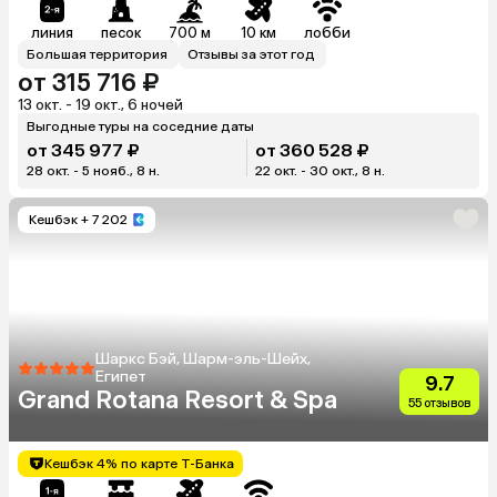
линия
песок
700 м
10 км
лобби
Большая территория
Отзывы за этот год
от 315 716 ₽
13 окт. - 19 окт., 6 ночей
Выгодные туры на соседние даты
от 345 977 ₽
от 360 528 ₽
28 окт. - 5 нояб., 8 н.
22 окт. - 30 окт., 8 н.
Кешбэк
+ 7 202
Шаркс Бэй, Шарм-эль-Шейх,
Египет
9.7
Grand Rotana Resort & Spa
55 отзывов
Кешбэк 4% по карте Т-Банка