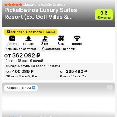
Шарм-эль-Шейх, Египет
Pickalbatros Luxury Suites
9.6
Resort (Ex. Golf Villas &
43 отзыва
Suites)
Кешбэк 4% по карте Т-Банка
линия
галька
3 км
8 км
везде
Отзывы за этот год
Собственный пляж
от 362 092 ₽
12 окт. - 18 окт., 6 ночей
Выгодные туры на соседние даты
от 400 289 ₽
от 365 490 ₽
28 окт. - 5 нояб., 8 н.
8 окт. - 15 окт., 7 н.
Кешбэк
+ 6 490