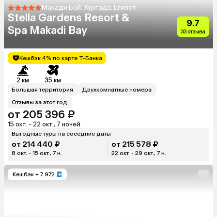
Макади Бэй, Хургада, Египет
Stella Gardens Resort &
9.7
Spa Makadi Bay
33 отзыва
Кешбэк 4% по карте Т-Банка
2 км
35 км
Большая территория
Двухкомнатные номера
Отзывы за этот год
от 205 396 ₽
15 окт. - 22 окт., 7 ночей
Выгодные туры на соседние даты
от 214 440 ₽
от 215 578 ₽
8 окт. - 15 окт., 7 н.
22 окт. - 29 окт., 7 н.
Кешбэк
+ 7 972