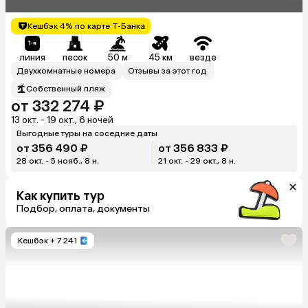
Кешбэк 4% по карте Т-Банка
линия
песок
50 м
45 км
везде
Двухкомнатные номера
Отзывы за этот год
Собственный пляж
от 332 274 ₽
13 окт. - 19 окт., 6 ночей
Выгодные туры на соседние даты
от 356 490 ₽
от 356 833 ₽
28 окт. - 5 нояб., 8 н.
21 окт. - 29 окт., 8 н.
Как купить тур
Подбор, оплата, документы
Кешбэк
+ 7 241