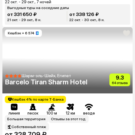
22 окт. - 29 окт., 7 ночей
Выгодные туры на соседние даты
от 331 650 ₽
от 338 126 ₽
21 окт. - 29 окт., 8 н.
22 окт. - 30 окт., 8 н.
Кешбэк
+ 6 574
Шарм-эль-Шейх, Египет
9.3
Barcelo Tiran Sharm Hotel
64 отзыва
Кешбэк 4% по карте Т-Банка
линия
песок
100 м
12 км
везде
Большая территория
Отзывы за этот год
Собственный пляж
от 328 709 ₽