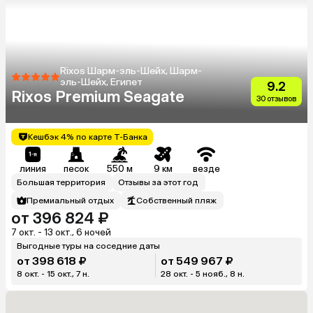
Rixos Шарм-эль-Шейх, Шарм-
эль-Шейх, Египет
9.2
Rixos Premium Seagate
30 отзывов
Кешбэк 4% по карте Т-Банка
линия
песок
550 м
9 км
везде
Большая территория
Отзывы за этот год
Премиальный отдых
Собственный пляж
от 396 824 ₽
7 окт. - 13 окт., 6 ночей
Выгодные туры на соседние даты
от 398 618 ₽
от 549 967 ₽
8 окт. - 15 окт., 7 н.
28 окт. - 5 нояб., 8 н.