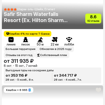
Шарм-эль-Шейх, Египет
Safir Sharm Waterfalls
8.6
Resort (Ex. Hilton Sharm
92 отзыва
Waterfalls Resort)
Кешбэк 4% по карте Т-Банка
линия
песок
50 м
22 км
лобби
Большая территория
Обновлен в 2025 году
Отзывы за этот год
Собственный пляж
от 311 935 ₽
8 окт. - 15 окт., 7 ночей
Выгодные туры на соседние даты
от 353 116 ₽
от 344 717 ₽
28 окт. - 5 нояб., 8 н.
28 окт. - 4 нояб., 7 н.
Кешбэк
+ 8 965