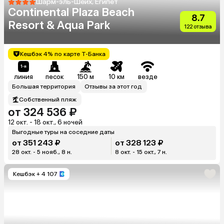
Шарм-эль-Шейх, Египет
Continental Plaza Beach
8.7
Resort & Aqua Park
122 отзыва
Кешбэк 4% по карте Т-Банка
линия
песок
150 м
10 км
везде
Большая территория
Отзывы за этот год
Собственный пляж
от 324 536 ₽
12 окт. - 18 окт., 6 ночей
Выгодные туры на соседние даты
от 351 243 ₽
от 328 123 ₽
28 окт. - 5 нояб., 8 н.
8 окт. - 15 окт., 7 н.
Кешбэк
+ 4 107