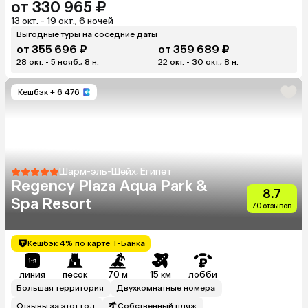
от 330 965 ₽
13 окт. - 19 окт., 6 ночей
Выгодные туры на соседние даты
от 355 696 ₽
от 359 689 ₽
28 окт. - 5 нояб., 8 н.
22 окт. - 30 окт., 8 н.
Кешбэк
+ 6 476
Шарм-эль-Шейх, Египет
Regency Plaza Aqua Park &
8.7
Spa Resort
70 отзывов
Кешбэк 4% по карте Т-Банка
линия
песок
70 м
15 км
лобби
Большая территория
Двухкомнатные номера
Отзывы за этот год
Собственный пляж