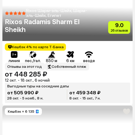
Rixos Шарм-эль-Шейх, Шарм-
эль-Шейх, Египет
Rixos Radamis Sharm El
9.0
Sheikh
26 отзывов
Кешбэк 4% по карте Т-Банка
линия
пес./гал.
850 м
6 км
везде
Отзывы за этот год
Собственный пляж
от 448 285 ₽
12 окт. - 18 окт., 6 ночей
Выгодные туры на соседние даты
от 505 990 ₽
от 459 348 ₽
28 окт. - 5 нояб., 8 н.
8 окт. - 15 окт., 7 н.
Кешбэк
+ 6 135