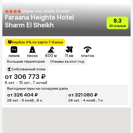
Шарм-эль-Шейх, Египет
Faraana Heights Hotel
8.3
Sharm El Sheikh
45 отзывов
Кешбэк 4% по карте Т-Банка
линия
песок
800 м
11 км
платно
Большая территория
Отзывы за этот год
Собственный пляж
от 306 773 ₽
8 окт. - 15 окт., 7 ночей
Выгодные туры на соседние даты
от 326 404 ₽
от 321 080 ₽
28 окт. - 5 нояб., 8 н.
28 окт. - 4 нояб., 7 н.