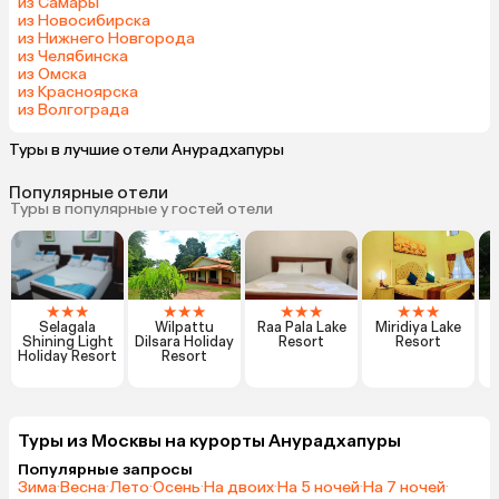
из Самары
из Новосибирска
из Нижнего Новгорода
из Челябинска
из Омска
из Красноярска
из Волгограда
Туры в лучшие отели Анурадхапуры
Популярные отели
Туры в популярные у гостей отели
★
★
★
★
★
★
★
★
★
★
★
★
Selagala
Wilpattu
Raa Pala Lake
Miridiya Lake
Shining Light
Dilsara Holiday
Resort
Resort
T
Holiday Resort
Resort
Туры из Москвы на курорты Анурадхапуры
Популярные запросы
Зима
·
Весна
·
Лето
·
Осень
·
На двоих
·
На 5 ночей
·
На 7 ночей
·