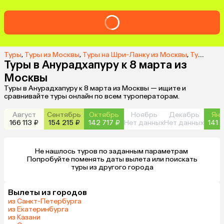
Туры
,
Туры из Москвы
,
Туры на Шри-Ланку из Москвы
,
Туры в Анурадхапуру из Москвы
Туры в Анурадхапуру к 8 марта из
Москвы
Туры в Анурадхапуру к 8 марта из Москвы — ищите и
сравнивайте туры онлайн по всем туроператорам.
Август
Сентябрь
Октябрь
Ноябрь
Декабрь
Янв
166 113 ₽
154 215 ₽
142 717 ₽
Нет данных
Нет данных
141 
Не нашлось туров по заданным параметрам 

 Попробуйте поменять даты вылета или поискать 
туры из другого города
Вылеты из городов
из Санкт-Петербурга
из Екатеринбурга
из Казани