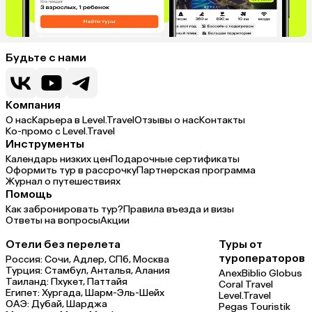
Будьте с нами
Компания
О нас
Карьера в Level.Travel
Отзывы о нас
Контакты
Ко-промо с Level.Travel
Инструменты
Календарь низких цен
Подарочные сертификаты
Оформить тур в рассрочку
Партнерская программа
Журнал о путешествиях
Помощь
Как забронировать тур?
Правила въезда и визы
Ответы на вопросы
Акции
Отели без перелета
Туры от
туроператоров
Россия:
Сочи,
Адлер,
СПб,
Москва
Турция:
Стамбул,
Анталья,
Алания
Anex
Biblio Globus
Таиланд:
Пхукет,
Паттайя
Coral Travel
Египет:
Хургада,
Шарм-Эль-Шейх
Level.Travel
ОАЭ:
Дубай,
Шарджа
Pegas Touristik