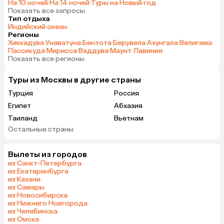
На 10 ночей
·
На 14 ночей
·
Туры на Новый год
·
Показать все запросы
Тип отдыха
Индийский океан
Регионы
Хиккадува
·
Унаватуна
·
Бентота
·
Берувела
·
Ахунгала
·
Велигама
·
Пассикуда
·
Мирисса
·
Ваддува
·
Маунт Лавиния
·
Показать все регионы
Туры из Москвы в другие страны
Турция
Россия
Египет
Абхазия
Таиланд
Вьетнам
Остальные страны
ОАЭ
Мальдивы
Танзания
Индонезия
Вылеты из городов
Сейшелы
Шри-Ланка
из Санкт-Петербурга
Маврикий
Индия
из Екатеринбурга
из Казани
Кипр
Малайзия
из Самары
Марокко
Оман
из Новосибирска
из Нижнего Новгорода
Гонконг
Бахрейн
из Челябинска
Куба
из Омска