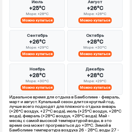
Июль
Август
+25°C
+26°C
Море: +28°C
Море: +28°C
Можно купаться
Можно купаться
Сентябрь
Октябрь
+26°C
+28°C
Море: +29°C
Море: +30°C
Можно купаться
Можно купаться
Ноябрь
Декабрь
+28°C
+28°C
Море: +30°C
Море: +29°C
Можно купаться
Можно купаться
Идеальное время для отдыха в Бамболиме - февраль,
март и август. Купальный сезон длится круглый год,
лучше всего подходят для пляжного отдыха январь
(+26°C воздух, +27°C вода), июль (+25°C воздух, +28°C
вода), февраль (+28°C воздух, +28°C вода). Май -
месяц с самой высокой температурой воды, в это
время она может прогреваться до +31°C. Зимой в
Бамболиме температура воздуха 26 - 28°C, воды 27 -