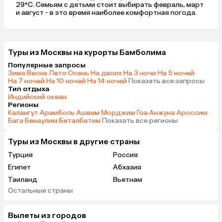
29°C. Семьям с детьми стоит выбирать февраль, март
и август - в это время наиболее комфортная погода.
Туры из Москвы на курорты Бамболима
Популярные запросы
Зима
·
Весна
·
Лето
·
Осень
·
На двоих
·
На 3 ночи
·
На 5 ночей
·
На 7 ночей
·
На 10 ночей
·
На 14 ночей
·
Показать все запросы
Тип отдыха
Индийский океан
Регионы
Калангут
·
Арамболь
·
Ашвем
·
Морджим
·
Гоа
·
Анжуна
·
Ароссим
·
Бага
·
Бенаулим
·
Беталбатим
·
Показать все регионы
Туры из Москвы в другие страны
Турция
Россия
Египет
Абхазия
Таиланд
Вьетнам
Остальные страны
ОАЭ
Мальдивы
Танзания
Индонезия
Вылеты из городов
Сейшелы
Шри-Ланка