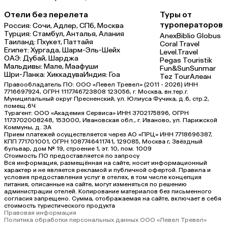
Отели без перелета
Туры от
туроператоров
Россия:
Сочи,
Адлер,
СПб,
Москва
Турция:
Стамбул,
Анталья,
Алания
Anex
Biblio Globus
Таиланд:
Пхукет,
Паттайя
Coral Travel
Египет:
Хургада,
Шарм-Эль-Шейх
Level.Travel
ОАЭ:
Дубай,
Шарджа
Pegas Touristik
Мальдивы:
Мале,
Маафуши
Fun&Sun
Sunmar
Шри-Ланка:
Хиккадува
Индия:
Гоа
Tez Tour
Алеан
Правообладатель ПО: ООО «Левел Тревел» (2011 - 2026) ИНН
7716697924, ОГРН 1117746723808 123056, г. Москва, вн.тер.г.
Муниципальный округ Пресненский, ул. Юлиуса Фучика, д.6, стр.2,
помещ.6Ч
Турагент: ООО «Академия Сервиса» ИНН 3702175896, ОГРН
1173702008248, 153000, Ивановская обл., г. Иваново, ул. Парижской
Коммуны, д. ЗА
Прием платежей осуществляется через АО «ПРЦ» ИНН 7718696387,
КПП 771701001, ОГРН 1087746411741, 129085, Москва г, Звёздный
бульвар, дом № 19, строение 1, эт. 10, пом. 1009
Стоимость ПО предоставляется по запросу
Вся информация, размещённая на сайте, носит информационный
характер и не является рекламой и публичной офертой. Правила и
условия предоставления услуг в отелях, в том числе концепция
питания, описанные на сайте, могут изменяться по решению
администрации отелей. Копирование материалов без письменного
согласия запрещено. Сумма, отображаемая на сайте, включает в себя
стоимость туристического продукта
Правовая информация
Политика обработки персональных данных ООО «Левел Тревел»