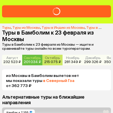
Туры
,
Туры из Москвы
,
Туры в Индию из Москвы
,
Туры в Бамболим из Москвы
Туры в Бамболим к 23 февраля из
Москвы
Туры в Бамболим к 23 февраля из Москвы — ищите и
сравнивайте туры онлайн по всем туроператорам.
Август
Сентябрь
Октябрь
Ноябрь
Декабрь
Янв
232 523 ₽
201 034 ₽
215 075 ₽
281 349 ₽
299 326 ₽
350 
из
Москвы
в Бамболим
вылетов нет
мы показали туры
в Северный Гоа
от 362 773 ₽
Альтернативные туры на ближайшие
направления
Кешбэк
+ 7 255