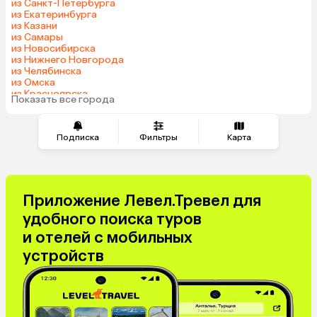
из Санкт-Петербурга
Маврикий
Индия
из Екатеринбурга
из Казани
Марокко
Кипр
из Самары
Оман
Гонконг
из Новосибирска
из Нижнего Новгорода
Саудовская Аравия
Бахрейн
из Челябинска
Куба
из Омска
из Красноярска
Показать все города
из Волгограда
Подписка
Фильтры
Карта
Приложение Левел.Тревел для
удобного поиска туров
и отелей с мобильных
устройств