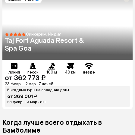
Синкерим, Индия
Taj Fort Aguada Resort &
Spa Goa
линия
песок
100 м
40 км
везде
от 362 773 ₽
23 февр. - 2 мар., 7 ночей
Выгодные туры на соседние даты
от 369 001 ₽
23 февр. - 3 мар., 8 н.
Когда лучше всего отдыхать в
Бамболиме