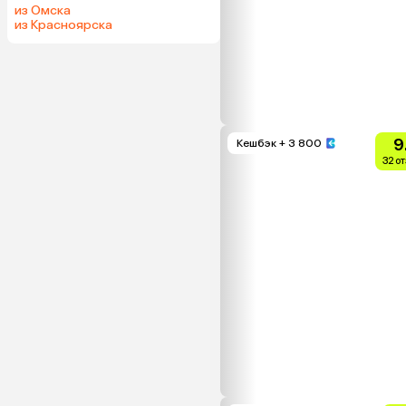
из Омска
из Красноярска
9
Кешбэк
+ 3 800
32 о