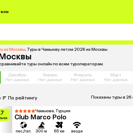
тели
ву из Москвы
,
Туры в Чамьюву летом 2026 из Москвы
 Москвы
 сравнивайте туры онлайн по всем туроператорам.
Декабрь
Январь
Февраль
Март
Нет данных
Нет данных
Нет данных
Нет данных
Показаны туры в 26
е
По рейтингу
Чамьюва, Турция
.7
Club Marco Polo
тзыва
пес./гал.
300 м
65 км
везде