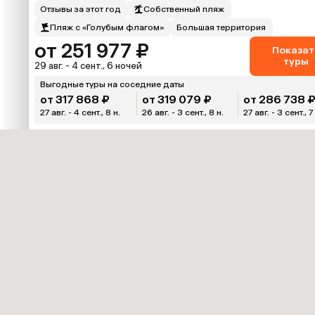
Отзывы за этот год
Собственный пляж
Пляж с «Голубым флагом»
Большая территория
от 251 977 ₽
Показат
туры
29 авг. - 4 сент., 6 ночей
Выгодные туры на соседние даты
от 317 868 ₽
от 319 079 ₽
от 286 738 
27 авг. - 4 сент., 8 н.
26 авг. - 3 сент., 8 н.
27 авг. - 3 сент., 7