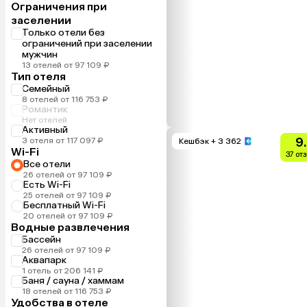
Ограничения при
заселении
Только отели без
ограничений при заселении
мужчин
13 отелей от 97 109 ₽
Тип отеля
Семейный
8 отелей от 116 753 ₽
Романтик
Нет отелей
Активный
9
3 отеля от 117 097 ₽
Кешбэк
+ 3 362
Wi-Fi
37 от
Все отели
26 отелей от 97 109 ₽
Есть Wi-Fi
25 отелей от 97 109 ₽
Бесплатный Wi-Fi
20 отелей от 97 109 ₽
Водные развлечения
Бассейн
26 отелей от 97 109 ₽
Аквапарк
1 отель от 206 141 ₽
Баня / сауна / хаммам
18 отелей от 116 753 ₽
Удобства в отеле