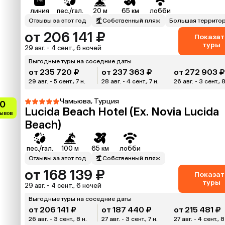
линия
пес./гал.
20 м
65 км
лобби
Отзывы за этот год
Собственный пляж
Большая террито
от 206 141 ₽
Показат
туры
29 авг. - 4 сент., 6 ночей
Выгодные туры на соседние даты
от 235 720 ₽
от 237 363 ₽
от 272 903 
29 авг. - 5 сент., 7 н.
28 авг. - 4 сент., 7 н.
26 авг. - 3 сент., 8
Чамьюва, Турция
.0
Lucida Beach Hotel (Ex. Novia Lucida
зывов
Beach)
пес./гал.
100 м
65 км
лобби
Отзывы за этот год
Собственный пляж
от 168 139 ₽
Показат
туры
29 авг. - 4 сент., 6 ночей
Выгодные туры на соседние даты
от 206 141 ₽
от 187 440 ₽
от 215 481 ₽
26 авг. - 3 сент., 8 н.
27 авг. - 3 сент., 7 н.
27 авг. - 4 сент., 8