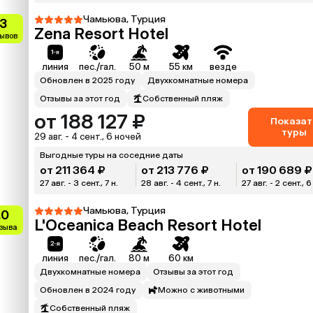
Чамьюва, Турция
.3
Zena Resort Hotel
зывов
линия
пес./гал.
50 м
55 км
везде
Обновлен в 2025 году
Двухкомнатные номера
Отзывы за этот год
Собственный пляж
от 188 127 ₽
Показат
туры
29 авг. - 4 сент., 6 ночей
Выгодные туры на соседние даты
от 211 364 ₽
от 213 776 ₽
от 190 689 ₽
27 авг. - 3 сент., 7 н.
28 авг. - 4 сент., 7 н.
27 авг. - 2 сент., 6
Чамьюва, Турция
.0
L'Oceanica Beach Resort Hotel
тзыва
линия
пес./гал.
80 м
60 км
Двухкомнатные номера
Отзывы за этот год
Обновлен в 2024 году
Можно с животными
Собственный пляж