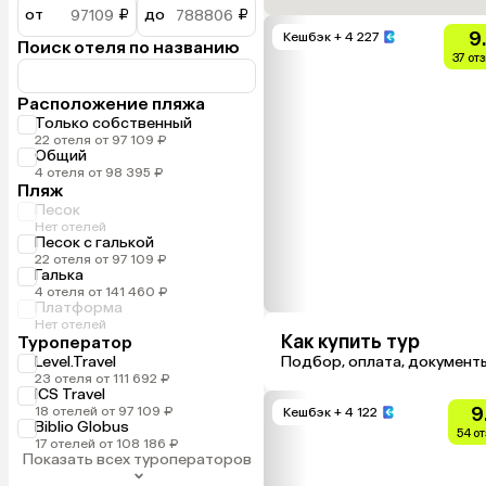
от
₽
до
₽
9
Кешбэк
+ 4 227
Поиск отеля по названию
37 от
Расположение пляжа
Только собственный
22 отеля от 97 109 ₽
Общий
4 отеля от 98 395 ₽
Пляж
Песок
Нет отелей
Песок с галькой
22 отеля от 97 109 ₽
Галька
4 отеля от 141 460 ₽
Платформа
Нет отелей
Как купить тур
Туроператор
Level.Travel
Подбор, оплата, документ
23 отеля от 111 692 ₽
ICS Travel
9
18 отелей от 97 109 ₽
Кешбэк
+ 4 122
Biblio Globus
54 о
17 отелей от 108 186 ₽
Показать всех туроператоров