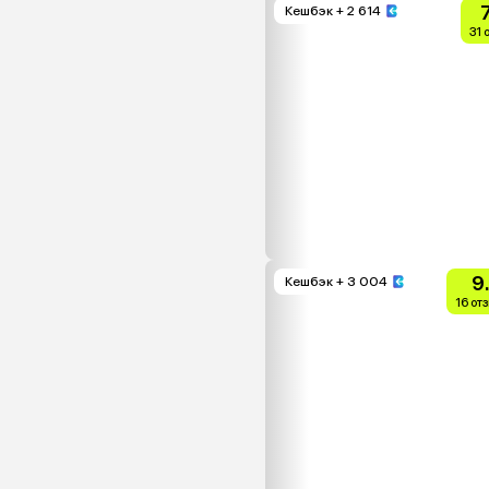
7
Кешбэк
+ 2 614
31 
9
Кешбэк
+ 3 004
16 от