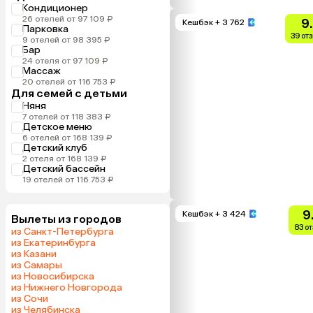
Кондиционер
26 отелей от 97 109 ₽
9
Кешбэк
+ 3 762
Парковка
39 от
9 отелей от 98 395 ₽
Бар
24 отеля от 97 109 ₽
Массаж
20 отелей от 116 753 ₽
Для семей с детьми
Няня
7 отелей от 118 383 ₽
Детское меню
6 отелей от 168 139 ₽
Детский клуб
2 отеля от 168 139 ₽
Детский бассейн
19 отелей от 116 753 ₽
9
Кешбэк
+ 3 424
Вылеты из городов
83 о
из Санкт-Петербурга
из Екатеринбурга
из Казани
из Самары
из Новосибирска
из Нижнего Новгорода
из Сочи
из Челябинска