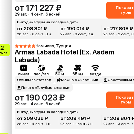
от 171 227 ₽
Показат
туры
29 авг. - 4 сент., 6 ночей
Выгодные туры на соседние даты
от 208 801 ₽
от 190 014 ₽
от 217 808 ₽
26 авг. - 3 сент., 8 н.
27 авг. - 3 сент., 7 н.
25 авг. - 2 сент., 8
Чамьюва, Турция
.2
Armas Labada Hotel (Ex. Asdem
тзыва
Labada)
линия
пес./гал.
50 м
65 км
везде
Отзывы за этот год
Можно с животными
Собственный 
Пляж с «Голубым флагом»
от 190 023 ₽
Показат
туры
29 авг. - 4 сент., 6 ночей
Выгодные туры на соседние даты
от 209 036 ₽
от 209 491 ₽
от 209 804 
28 авг. - 4 сент., 7 н.
25 авг. - 1 сент., 7 н.
27 авг. - 3 сент., 7