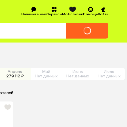
Напишите нам
Сервисы
Мой список
Помощь
Войти
Апрель
Май
Июнь
Июль
279 112 ₽
Нет данных
Нет данных
Нет данных
 отелей