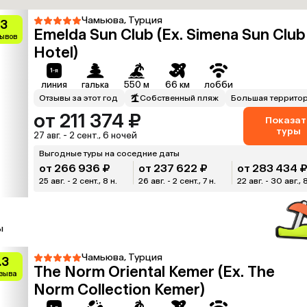
Чамьюва, Турция
.3
Emelda Sun Club (Ex. Simena Sun Club
зывов
Hotel)
линия
галька
550 м
66 км
лобби
Отзывы за этот год
Собственный пляж
Большая террито
от 211 374 ₽
Показат
туры
27 авг. - 2 сент., 6 ночей
Выгодные туры на соседние даты
от 266 936 ₽
от 237 622 ₽
от 283 434 
25 авг. - 2 сент., 8 н.
26 авг. - 2 сент., 7 н.
22 авг. - 30 авг., 
ы
Чамьюва, Турция
.3
The Norm Oriental Kemer (Ex. The
тзыва
Norm Collection Kemer)