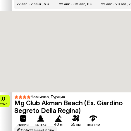
27 авг. - 2 сент., 6 н.
22 авг. - 30 авг., 8 н.
22 авг. - 29 авг., 7
Чамьюва, Турция
.0
Mg Club Akman Beach (Ex. Giardino
отзыв
Segreto Della Regina)
линия
галька
40 м
55 км
платно
Собственный пляж