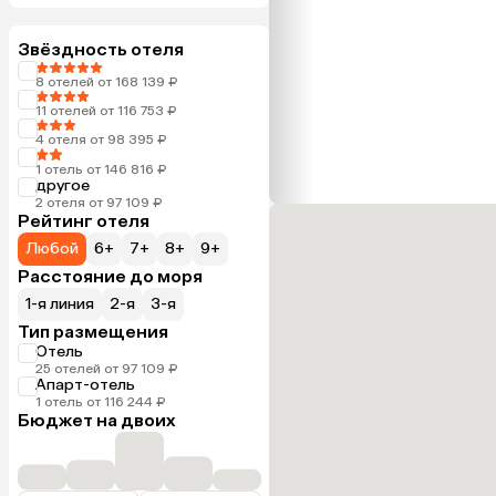
Звёздность отеля
8 отелей от 168 139 ₽
11 отелей от 116 753 ₽
4 отеля от 98 395 ₽
1 отель от 146 816 ₽
другое
2 отеля от 97 109 ₽
Рейтинг отеля
Любой
6+
7+
8+
9+
Расстояние до моря
1-я линия
2-я
3-я
Тип размещения
Отель
25 отелей от 97 109 ₽
Апарт-отель
1 отель от 116 244 ₽
Бюджет на двоих