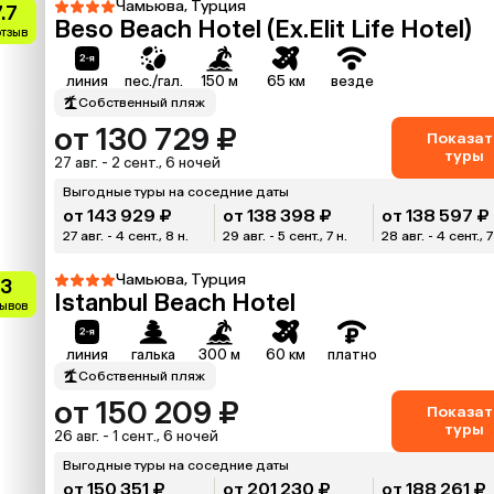
Чамьюва, Турция
.7
Beso Beach Hotel (Ex.Elit Life Hotel)
отзыв
линия
пес./гал.
150 м
65 км
везде
Собственный пляж
от 130 729 ₽
Показат
туры
27 авг. - 2 сент., 6 ночей
Выгодные туры на соседние даты
от 143 929 ₽
от 138 398 ₽
от 138 597 ₽
27 авг. - 4 сент., 8 н.
29 авг. - 5 сент., 7 н.
28 авг. - 4 сент., 7
Чамьюва, Турция
.3
Istanbul Beach Hotel
зывов
линия
галька
300 м
60 км
платно
Собственный пляж
от 150 209 ₽
Показат
туры
26 авг. - 1 сент., 6 ночей
Выгодные туры на соседние даты
от 150 351 ₽
от 201 230 ₽
от 188 261 ₽