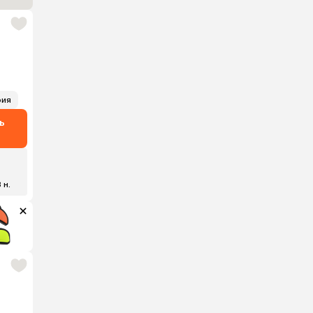
рия
ь
₽
8 н.