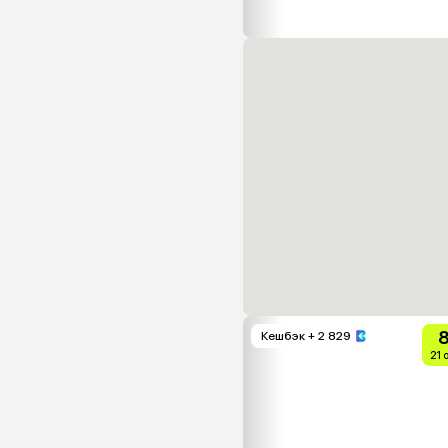
8
Кешбэк
+ 2 829
21 