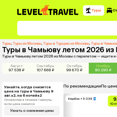
Туры
О
Туры
,
Туры из Москвы
,
Туры в Турцию из Москвы
,
Туры в Чамью
Туры в Чамьюву летом 2026 из
Туры в Чамьюву летом 2026 из Москвы с перелетом — ищите и
Август
Сентябрь
Октябрь
Ноябрь
97 538 ₽
107 668 ₽
99 670 ₽
80 290 ₽
По рекомендации
По цен
Узнайте, когда снизится
цена на туры в Чамьюву 9
авг.±2, на 6 ночей±2
9
Кешбэк
+ 5 039
Оповестим в течение 1 минуты,
если цена снизится
42 о
Узнать о снижении цены