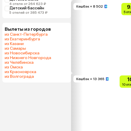
4 отеля от 264 623 ₽
9
Кешбэк
+ 8 502
Детский бассейн
5 от
5 отелей от 385 473 ₽
Вылеты из городов
из Санкт-Петербурга
из Екатеринбурга
из Казани
из Самары
из Новосибирска
из Нижнего Новгорода
из Челябинска
из Омска
из Красноярска
из Волгограда
1
Кешбэк
+ 13 365
10 от