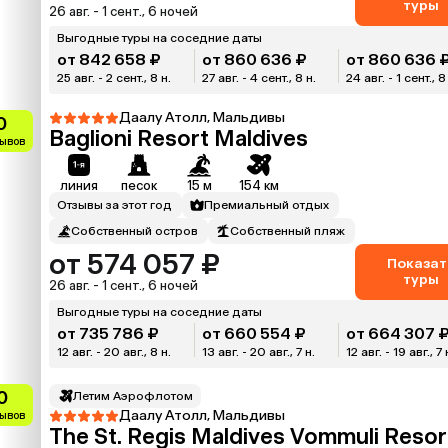
туры
26 авг. - 1 сент., 6 ночей
Выгодные туры на соседние даты
от 842 658 ₽
от 860 636 ₽
от 860 636 
25 авг. - 2 сент., 8 н.
27 авг. - 4 сент., 8 н.
24 авг. - 1 сент., 8
Даалу Атолл, Мальдивы
0
Baglioni Resort Maldives
зывов
линия
песок
15 м
154 км
Отзывы за этот год
Премиальный отдых
Собственный остров
Собственный пляж
от 574 057 ₽
Показат
туры
26 авг. - 1 сент., 6 ночей
Выгодные туры на соседние даты
от 735 786 ₽
от 660 554 ₽
от 664 307 
12 авг. - 20 авг., 8 н.
13 авг. - 20 авг., 7 н.
12 авг. - 19 авг., 7 
0
Летим Аэрофлотом
Даалу Атолл, Мальдивы
зывов
The St. Regis Maldives Vommuli Resor