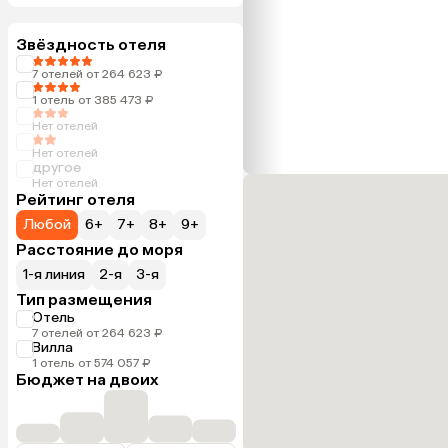
Звёздность отеля
7 отелей от 264 623 ₽
1 отель от 385 473 ₽
Нет отелей
Нет отелей
другое
Нет отелей
Рейтинг отеля
Любой
6+
7+
8+
9+
Расстояние до моря
1-я линия
2-я
3-я
Тип размещения
Отель
7 отелей от 264 623 ₽
Вилла
1 отель от 574 057 ₽
Бюджет на двоих