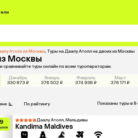
тели
аалу Атолл из Москвы
,
Туры на Даалу Атолл на двоих из Москвы
из Москвы
 и сравнивайте туры онлайн по всем туроператорам.
Декабрь
Январь
Февраль
Март
330 873 ₽
376 502 ₽
374 938 ₽
376 171 ₽
Показаны туры в 8
ене
По рейтингу
Даалу Атолл, Мальдивы
.9
Kandima Maldives
зывов