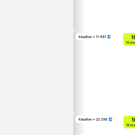
1
Кешбэк
+ 11 481
10 от
1
Кешбэк
+ 22 295
15 от