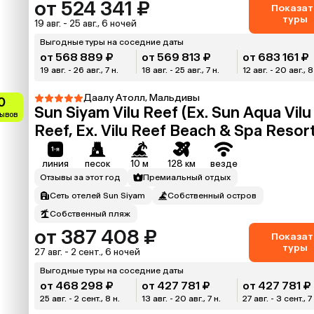
от 524 341 ₽
Показат
туры
19 авг. - 25 авг., 6 ночей
Выгодные туры на соседние даты
от 568 889 ₽
от 569 813 ₽
от 683 161 ₽
19 авг. - 26 авг., 7 н.
18 авг. - 25 авг., 7 н.
12 авг. - 20 авг., 8
Даалу Атолл, Мальдивы
0
Sun Siyam Vilu Reef (Ex. Sun Aqua Vilu
зывов
Reef, Ex. Vilu Reef Beach & Spa Resort
линия
песок
10 м
128 км
везде
Отзывы за этот год
Премиальный отдых
Сеть отелей Sun Siyam
Собственный остров
Собственный пляж
от 387 408 ₽
Показат
туры
27 авг. - 2 сент., 6 ночей
Выгодные туры на соседние даты
от 468 298 ₽
от 427 781 ₽
от 427 781 ₽
25 авг. - 2 сент., 8 н.
13 авг. - 20 авг., 7 н.
27 авг. - 3 сент., 7