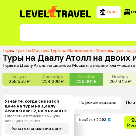
Туры
О
Туры
,
Туры из Москвы
,
Туры на Мальдивы из Москвы
,
Туры на Д
Туры на Даалу Атолл на двоих 
Туры на Даалу Атолл на двоих из Москвы с перелетом — ищите
Август
Сентябрь
Октябрь
Ноябрь
258 555 ₽
254 298 ₽
236 301 ₽
267 845 ₽
Узнайте, когда снизится
По рекомендации
По ц
цена на туры на Даалу
Атолл 9 авг.±2, на 6 ночей±2
Оповестим в течение 1 минуты,
9
Кешбэк
+ 5 292
если цена снизится
14 от
Узнать о снижении цены