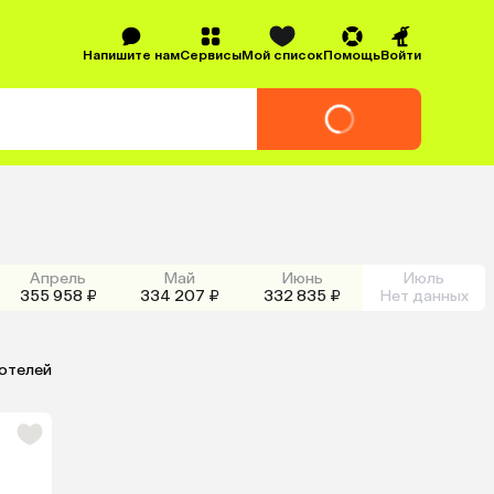
Напишите нам
Сервисы
Мой список
Помощь
Войти
Апрель
Май
Июнь
Июль
355 958 ₽
334 207 ₽
332 835 ₽
Нет данных
 отелей