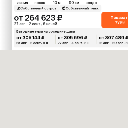
линия
песок
10 м
90 км
везде
Собственный остров
Собственный пляж
от 264 623 ₽
Показат
туры
27 авг. - 2 сент., 6 ночей
Выгодные туры на соседние даты
от 305 144 ₽
от 305 696 ₽
от 307 489 
25 авг. - 2 сент., 8 н.
27 авг. - 4 сент., 8 н.
12 авг. - 20 авг., 8