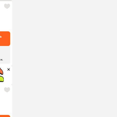
ь
 н.