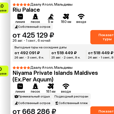
Даалу Атолл, Мальдивы
.0
Riu Palace
зывов
линия
песок
5 м
180 км
везде
Собственный остров
от 425 129 ₽
Показат
туры
26 авг. - 1 сент., 6 ночей
Выгодные туры на соседние даты
от 492 091 ₽
от 518 449 ₽
от 518 449 ₽
26 авг. - 3 сент., 8 н.
25 авг. - 2 сент., 8 н.
24 авг. - 1 сент., 8
Даалу Атолл, Мальдивы
0
Niyama Private Islands Maldives
зывов
(Ex.Per Aquum)
линия
песок
181 км
везде
Премиальный отдых
Подводный ресторан
Собственный остров
Собственный пляж
от 668 286 ₽
Показат