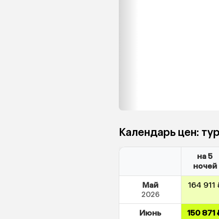
Календарь цен: ту
на 5
ночей
Май
164 911 
2026
Июнь
150 871 