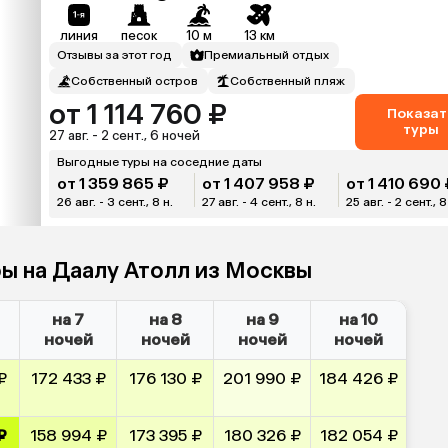
линия
песок
10 м
13 км
Отзывы за этот год
Премиальный отдых
Собственный остров
Собственный пляж
от 1 114 760 ₽
Показат
туры
27 авг. - 2 сент., 6 ночей
Выгодные туры на соседние даты
от 1 359 865 ₽
от 1 407 958 ₽
от 1 410 690
26 авг. - 3 сент., 8 н.
27 авг. - 4 сент., 8 н.
25 авг. - 2 сент., 8
ры на Даалу Атолл из Москвы
на 7
на 8
на 9
на 10
ночей
ночей
ночей
ночей
₽
172 433 ₽
176 130 ₽
201 990 ₽
184 426 ₽
₽
158 994 ₽
173 395 ₽
180 326 ₽
182 054 ₽