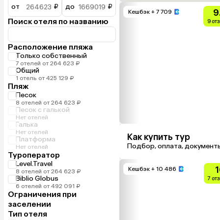
от
₽
до
₽
9
Кешбэк
+ 7 709
Поиск отеля по названию
9 от
Расположение пляжа
Только собственный
7 отелей от 264 623 ₽
Общий
1 отель от 425 129 ₽
Пляж
Песок
8 отелей от 264 623 ₽
Песок с галькой
Нет отелей
Галька
Нет отелей
Как купить тур
Платформа
Подбор, оплата, документ
Нет отелей
Туроператор
Level.Travel
1
Кешбэк
+ 10 486
8 отелей от 264 623 ₽
Biblio Globus
7 от
6 отелей от 492 091 ₽
Ограничения при
заселении
Тип отеля