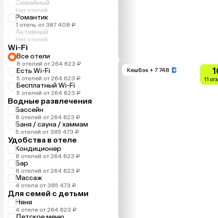
Семейный
Нет отелей
Романтик
1 отель от 387 408 ₽
Активный
Нет отелей
Wi-Fi
Все отели
8 отелей от 264 623 ₽
1
Есть Wi-Fi
Кешбэк
+ 7 748
5 отелей от 264 623 ₽
11 от
Бесплатный Wi-Fi
5 отелей от 264 623 ₽
Водные развлечения
Бассейн
8 отелей от 264 623 ₽
Баня / сауна / хаммам
5 отелей от 385 473 ₽
Удобства в отеле
Кондиционер
8 отелей от 264 623 ₽
Бар
8 отелей от 264 623 ₽
Массаж
4 отеля от 385 473 ₽
Для семей с детьми
Няня
4 отеля от 264 623 ₽
Детское меню