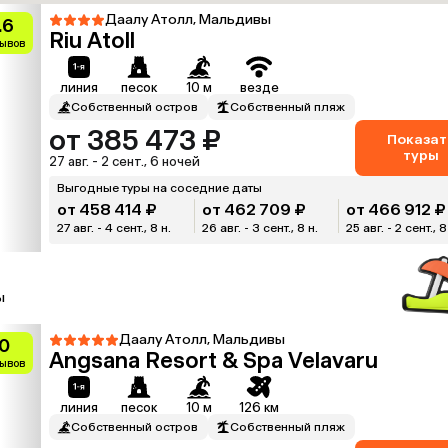
Даалу Атолл, Мальдивы
.6
Riu Atoll
зывов
линия
песок
10 м
везде
Собственный остров
Собственный пляж
от 385 473 ₽
Показат
туры
27 авг. - 2 сент., 6 ночей
Выгодные туры на соседние даты
от 458 414 ₽
от 462 709 ₽
от 466 912 ₽
27 авг. - 4 сент., 8 н.
26 авг. - 3 сент., 8 н.
25 авг. - 2 сент., 8
ы
Даалу Атолл, Мальдивы
0
Angsana Resort & Spa Velavaru
зывов
линия
песок
10 м
126 км
Собственный остров
Собственный пляж