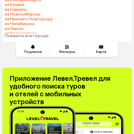
из Казани
из Самары
из Новосибирска
из Нижнего Новгорода
из Челябинска
из Омска
из Красноярска
Показать все города
из Волгограда
Подписка
Фильтры
Карта
Приложение Левел.Тревел для
удобного поиска туров
и отелей с мобильных
устройств