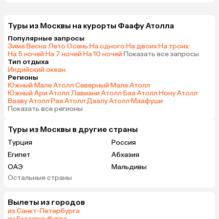
Туры из Москвы на курорты Фаафу Атолла
Популярные запросы
Зима
·
Весна
·
Лето
·
Осень
·
На одного
·
На двоих
·
На троих
·
На 5 ночей
·
На 7 ночей
·
На 10 ночей
·
Показать все запросы
Тип отдыха
Индийский океан
Регионы
Южный Мале Атолл
·
Северный Мале Атолл
·
Южный Ари Атолл
·
Лавиани Атолл
·
Баа Атолл
·
Нону Атолл
·
Вааву Атолл
·
Раа Атолл
·
Даалу Атолл
·
Маафуши
·
Показать все регионы
Туры из Москвы в другие страны
Турция
Россия
Египет
Абхазия
ОАЭ
Мальдивы
Остальные страны
Сейшелы
Маврикий
Малайзия
Гонконг
Вылеты из городов
Куба
из Санкт-Петербурга
из Екатеринбурга