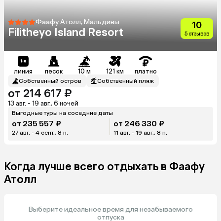
Фаафу Атолл, Мальдивы
10
Filitheyo Island Resort
5 отзывов
линия
песок
10 м
121 км
платно
Собственный остров
Собственный пляж
от 214 617 ₽
13 авг. - 19 авг., 6 ночей
Выгодные туры на соседние даты
от 235 557 ₽
от 246 330 ₽
27 авг. - 4 сент., 8 н.
11 авг. - 19 авг., 8 н.
Когда лучше всего отдыхать в Фаафу
Атолл
Выберите идеальное время для незабываемого
отпуска