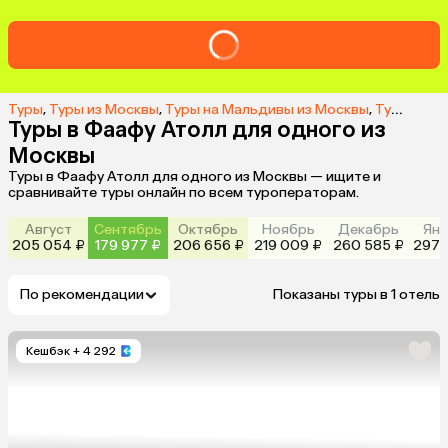
Туры
,
Туры из Москвы
,
Туры на Мальдивы из Москвы
,
Туры в Фаафу Атолл из Москвы
Туры в Фаафу Атолл для одного из
Москвы
Туры в Фаафу Атолл для одного из Москвы — ищите и
сравнивайте туры онлайн по всем туроператорам.
Август
Сентябрь
Октябрь
Ноябрь
Декабрь
Янв
205 054 ₽
179 977 ₽
206 656 ₽
219 009 ₽
260 585 ₽
297 
По рекомендации
Показаны туры в 1 отель
Кешбэк
+ 4 292