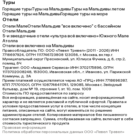
Туры
Горящие туры
Туры на Мальдивы
Туры на Мальдивы летом
Горящие туры на Мальдивы
Горящие туры на море
Отели
Отели Мале
Отели Мальдив "все включено" с бассейном
Отели Мальдив
5-и звездочные отели «ультра всё включено» Южного Мале
Атолла
Отели все включено на Мальдивы
Правообладатель ПО: ООО «Левел Тревел» (2011 - 2026) ИНН
7716697924, ОГРН 1117746723808 123056, г. Москва, вн.тер.г.
Муниципальный округ Пресненский, ул. Юлиуса Фучика, д.6, стр.2,
помещ.6Ч
Турагент: ООО «Академия Сервиса» ИНН 3702175896, ОГРН
1173702008248, 153000, Ивановская обл., г. Иваново, ул. Парижской
Коммуны, д. ЗА
Прием платежей осуществляется через АО «ПРЦ» ИНН 7718696387,
КПП 771701001, ОГРН 1087746411741, 129085, Москва г, Звёздный
бульвар, дом № 19, строение 1, эт. 10, пом. 1009
Стоимость ПО предоставляется по запросу
Вся информация, размещённая на сайте, носит информационный
характер и не является рекламой и публичной офертой. Правила и
условия предоставления услуг в отелях, в том числе концепция
питания, описанные на сайте, могут изменяться по решению
администрации отелей. Копирование материалов без письменного
согласия запрещено. Сумма, отображаемая на сайте, включает в себя
стоимость туристического продукта
Правовая информация
Политика обработки персональных данных ООО «Левел Тревел»