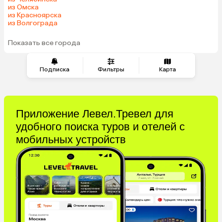
Марокко
Оман
из Омска
из Красноярска
Гонконг
Венесуэла
из Волгограда
Саудовская Аравия
Бахрейн
Куба
Показать все города
Подписка
Фильтры
Карта
Приложение Левел.Тревел для
удобного поиска туров и отелей с
мобильных устройств