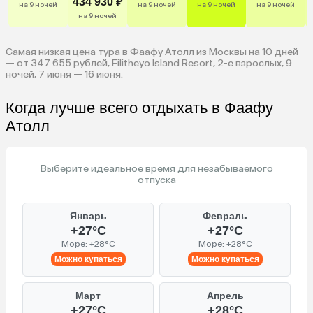
434 930 ₽
на 9 ночей
на 9 ночей
на 9 ночей
на 9 ночей
на 9 ночей
Самая низкая цена тура в Фаафу Атолл из Москвы на 10 дней
— от 347 655 рублей, Filitheyo Island Resort, 2-е взрослых, 9
ночей, 7 июня — 16 июня.
Когда лучше всего отдыхать в Фаафу
Атолл
Выберите идеальное время для незабываемого
отпуска
Январь
Февраль
+27°C
+27°C
Море: +28°C
Море: +28°C
Можно купаться
Можно купаться
Март
Апрель
+27°C
+28°C