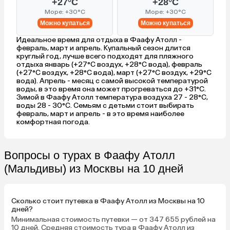
+27°C
+28°C
Море: +30°C
Море: +30°C
Можно купаться
Можно купаться
Идеальное время для отдыха в Фаафу Атолл -
февраль, март и апрель. Купальный сезон длится
круглый год, лучше всего подходят для пляжного
отдыха январь (+27°C воздух, +28°C вода), февраль
(+27°C воздух, +28°C вода), март (+27°C воздух, +29°C
вода). Апрель - месяц с самой высокой температурой
воды, в это время она может прогреваться до +31°C.
Зимой в Фаафу Атолл температура воздуха 27 - 28°C,
воды 28 - 30°C. Семьям с детьми стоит выбирать
февраль, март и апрель - в это время наиболее
комфортная погода.
Вопросы о турах в Фаафу Атолл
(Мальдивы) из Москвы на 10 дней
Сколько стоит путевка в Фаафу Атолл из Москвы на 10
дней?
Минимальная стоимость путевки — от 347 655 рублей на
10 дней. Средняя стоимость тура в Фаафу Атолл из