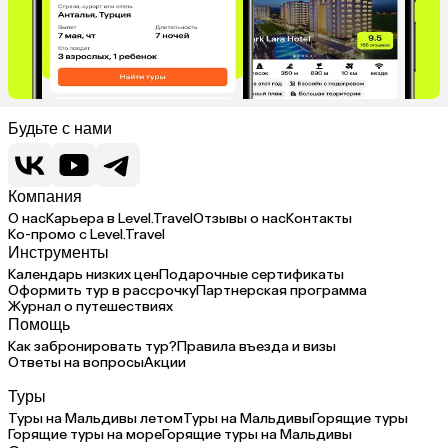
Будьте с нами
Компания
О нас
Карьера в Level.Travel
Отзывы о нас
Контакты
Ко-промо с Level.Travel
Инструменты
Календарь низких цен
Подарочные сертификаты
Оформить тур в рассрочку
Партнерская программа
Журнал о путешествиях
Помощь
Как забронировать тур?
Правила въезда и визы
Ответы на вопросы
Акции
Туры
Туры на Мальдивы летом
Туры на Мальдивы
Горящие туры
Горящие туры на море
Горящие туры на Мальдивы