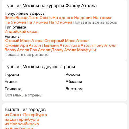
Туры из Москвы на курорты Фаафу Атолла
Популярные запросы
Зима
·
Весна
·
Лето
·
Осень
·
На одного
·
На двоих
·
На троих
·
На 5 ночей
·
На 7 ночей
·
На 10 ночей
·
Показать все запросы
Тип отдыха
Индийский океан
Регионы
Южный Мале Атолл
·
Северный Мале Атолл
·
Южный Ари Атолл
·
Лавиани Атолл
·
Баа Атолл
·
Нону Атолл
·
Вааву Атолл
·
Раа Атолл
·
Даалу Атолл
·
Маафуши
·
Показать все регионы
Туры из Москвы в другие страны
Турция
Россия
Египет
Абхазия
Таиланд
Вьетнам
Остальные страны
ОАЭ
Мальдивы
Танзания
Индонезия
Вылеты из городов
Сейшелы
Шри-Ланка
из Санкт-Петербурга
Маврикий
Индия
из Екатеринбурга
из Новосибирска
Кипр
Малайзия
из Челябинска