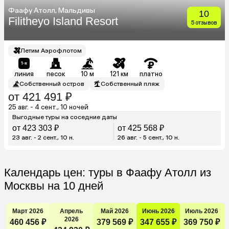
Фаафу Атолл, Мальдивы
10
Filitheyo Island Resort
5 отзывов
Летим Аэрофлотом
линия
песок
10 м
121 км
платно
Собственный остров
Собственный пляж
от 421 491 ₽
25 авг. - 4 сент., 10 ночей
Выгодные туры на соседние даты
от 423 303 ₽
от 425 568 ₽
23 авг. - 2 сент., 10 н.
26 авг. - 5 сент., 10 н.
Календарь цен: туры в Фаафу Атолл из
Москвы на 10 дней
Март 2026
Апрель
Май 2026
Июнь 2026
Июль 2026
2026
460 456 ₽
379 569 ₽
347 655 ₽
369 750 ₽