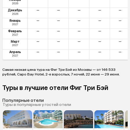
2026
Декабрь
—
—
—
—
—
2026
Январь
—
—
—
—
—
2027
Февраль
—
—
—
—
—
2027
Март
—
—
—
—
—
2027
Апрель
—
—
—
—
—
2027
Самая низкая цена тура на Фиг Три Бэй из Москвы — от 146 533
рублей, Capo Bay Hotel, 2-е взрослых, 7 ночей, 22 июня — 29 июня.
Туры в лучшие отели Фиг Три Бэй
Популярные отели
Туры в популярные у гостей отели