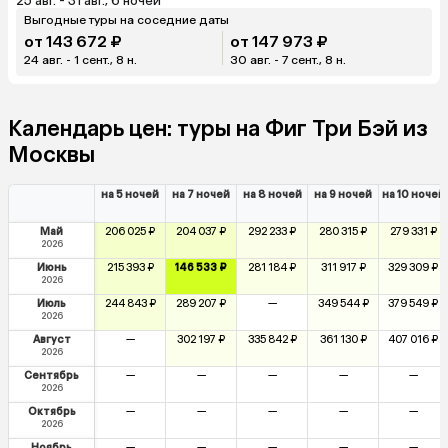
25 авг. - 31 авг., 6 ночей
Выгодные туры на соседние даты
от 143 672 ₽
от 147 973 ₽
24 авг. - 1 сент., 8 н.
30 авг. - 7 сент., 8 н.
Календарь цен: туры на Фиг Три Бэй из
Москвы
на 5 ночей
на 7 ночей
на 8 ночей
на 9 ночей
на 10 ночей
Май
206 025 ₽
204 037 ₽
292 233 ₽
280 315 ₽
279 331 ₽
2026
Июнь
215 393 ₽
146 533 ₽
281 184 ₽
311 917 ₽
329 309 ₽
2026
Июль
244 843 ₽
289 207 ₽
—
349 544 ₽
379 549 ₽
2026
Август
—
302 197 ₽
335 842 ₽
361 130 ₽
407 016 ₽
2026
Сентябрь
—
—
—
—
—
2026
Октябрь
—
—
—
—
—
2026
Ноябрь
—
—
—
—
—