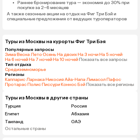
Раннее бронирование тура
— экономия до 30% при
покупке за 2–6 месяцев
А также
сезонные акции на отдых на Фиг Три Бэй
и
специальные предложения от ведущих туроператоров
Туры из Москвы на курорты Фиг Три Бэя
Популярные запросы
Зима
·
Весна
·
Лето
·
Осень
·
На двоих
·
На 3 ночи
·
На 5 ночей
·
На 6 ночей
·
На 7 ночей
·
На 10 ночей
·
Показать все запросы
Тип отдыха
Средиземноморье
Регионы
Каппарис
·
Ларнака
·
Никосия
·
Айа-Напа
·
Лимасол
·
Пафос
·
Протарас
·
Полис
·
Писсури
·
Коннос Бэй
·
Показать все регионы
Туры из Москвы в другие страны
Турция
Россия
Египет
Абхазия
Таиланд
ОАЭ
Остальные страны
Вьетнам
Мальдивы
Танзания
Индонезия