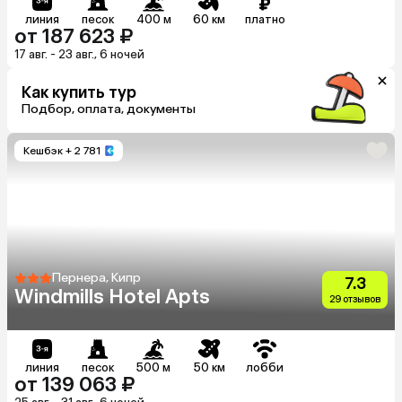
линия
песок
400 м
60 км
платно
от 187 623 ₽
17 авг. - 23 авг., 6 ночей
Как купить тур
Подбор, оплата, документы
Кешбэк
+ 2 781
Пернера, Кипр
7.3
Windmills Hotel Apts
29 отзывов
линия
песок
500 м
50 км
лобби
от 139 063 ₽