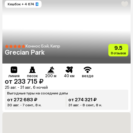
Кешбэк
+ 4 674
Коннос Бэй, Кипр
9.5
Grecian Park
8 отзывов
линия
песок
200 м
40 км
везде
от 233 715 ₽
25 авг. - 31 авг., 6 ночей
Выгодные туры на соседние даты
от 272 683 ₽
от 274 321 ₽
30 авг. - 7 сент., 8 н.
31 авг. - 8 сент., 8 н.