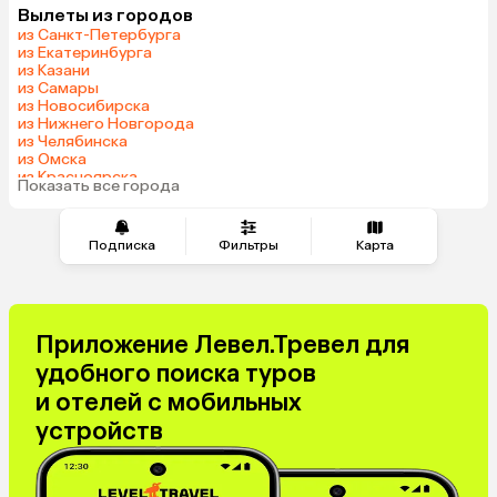
Вылеты из городов
Шри-Ланка
Сейшелы
из Санкт-Петербурга
Маврикий
Индия
из Екатеринбурга
из Казани
Марокко
Кипр
из Самары
Малайзия
Гонконг
из Новосибирска
из Нижнего Новгорода
Куба
из Челябинска
из Омска
из Красноярска
Показать все города
из Волгограда
Подписка
Фильтры
Карта
Приложение Левел.Тревел для
удобного поиска туров
и отелей с мобильных
устройств