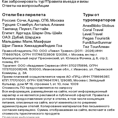
Как забронировать тур?
Правила въезда и визы
Ответы на вопросы
Акции
Отели без перелета
Туры от
туроператоров
Россия:
Сочи,
Адлер,
СПб,
Москва
Турция:
Стамбул,
Анталья,
Алания
Anex
Biblio Globus
Таиланд:
Пхукет,
Паттайя
Coral Travel
Египет:
Хургада,
Шарм-Эль-Шейх
Level.Travel
ОАЭ:
Дубай,
Шарджа
Pegas Touristik
Мальдивы:
Мале,
Маафуши
Fun&Sun
Sunmar
Шри-Ланка:
Хиккадува
Индия:
Гоа
Tez Tour
Алеан
Правообладатель ПО: ООО «Левел Тревел» (2011 - 2026) ИНН
7716697924, ОГРН 1117746723808 123056, г. Москва, вн.тер.г.
Муниципальный округ Пресненский, ул. Юлиуса Фучика, д.6, стр.2,
помещ.6Ч
Турагент: ООО «Академия Сервиса» ИНН 3702175896, ОГРН
1173702008248, 153000, Ивановская обл., г. Иваново, ул. Парижской
Коммуны, д. ЗА
Прием платежей осуществляется через АО «ПРЦ» ИНН 7718696387,
КПП 771701001, ОГРН 1087746411741, 129085, Москва г, Звёздный
бульвар, дом № 19, строение 1, эт. 10, пом. 1009
Стоимость ПО предоставляется по запросу
Вся информация, размещённая на сайте, носит информационный
характер и не является рекламой и публичной офертой. Правила и
условия предоставления услуг в отелях, в том числе концепция
питания, описанные на сайте, могут изменяться по решению
администрации отелей. Копирование материалов без письменного
согласия запрещено. Сумма, отображаемая на сайте, включает в себя
стоимость туристического продукта
Правовая информация