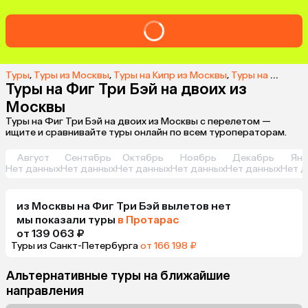
Туры
,
Туры из Москвы
,
Туры на Кипр из Москвы
,
Туры на Фиг Три Бэй из Москвы
Туры на Фиг Три Бэй на двоих из
Москвы
Туры на Фиг Три Бэй на двоих из Москвы с перелетом —
ищите и сравнивайте туры онлайн по всем туроператорам.
Август
Сентябрь
Октябрь
Ноябрь
Декабрь
Янв
Нет данных
Нет данных
Нет данных
Нет данных
Нет данных
Нет д
из
Москвы
на Фиг Три Бэй
вылетов нет
мы показали туры
в Протарас
от 139 063 ₽
Туры из Санкт-Петербурга
от 166 198 ₽
Альтернативные туры на ближайшие
направления