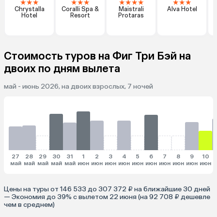
★
★
★
★
★
★
★
★
★
★
★
★
★
Chrystalla
Coralli Spa &
Maistrali
Alva Hotel
Hotel
Resort
Protaras
Стоимость туров на Фиг Три Бэй на
двоих по дням вылета
май - июнь 2026, на двоих взрослых, 7 ночей
27
28
29
30
31
1
2
3
4
5
6
7
8
9
10
май
май
май
май
май
июн
июн
июн
июн
июн
июн
июн
июн
июн
июн
и
Цены на туры от 146 533 до 307 372 ₽ на ближайшие 30 дней
— Экономия до 39% с вылетом 22 июня (на 92 708 ₽ дешевле
чем в среднем)