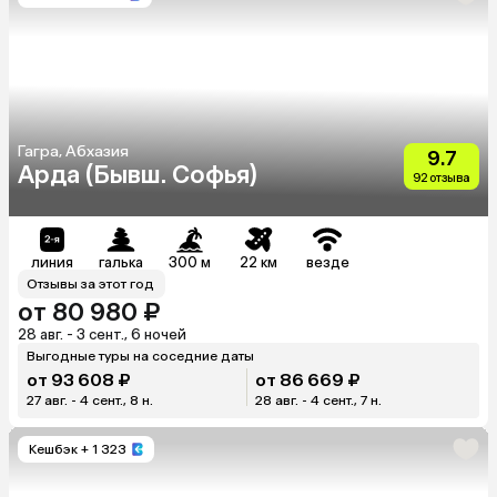
Гагра, Абхазия
9.7
Арда (Бывш. Софья)
92 отзыва
линия
галька
300 м
22 км
везде
Отзывы за этот год
от 80 980 ₽
28 авг. - 3 сент., 6 ночей
Выгодные туры на соседние даты
от 93 608 ₽
от 86 669 ₽
27 авг. - 4 сент., 8 н.
28 авг. - 4 сент., 7 н.
Кешбэк
+ 1 323