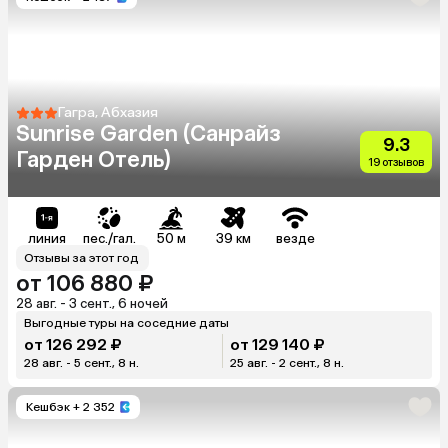
Гагра, Абхазия
Sunrise Garden (Санрайз
9.3
Гарден Отель)
19 отзывов
линия
пес./гал.
50 м
39 км
везде
Отзывы за этот год
от 106 880 ₽
28 авг. - 3 сент., 6 ночей
Выгодные туры на соседние даты
от 126 292 ₽
от 129 140 ₽
28 авг. - 5 сент., 8 н.
25 авг. - 2 сент., 8 н.
Кешбэк
+ 2 352