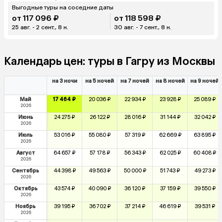
Выгодные туры на соседние даты
от 117 096 ₽
от 118 598 ₽
25 авг. - 2 сент., 8 н.
30 авг. - 7 сент., 8 н.
Календарь цен: туры в Гагру из Москвы
на 3 ночи
на 5 ночей
на 7 ночей
на 8 ночей
на 9 ночей
Май
17 464 ₽
20 036 ₽
22 934 ₽
23 928 ₽
25 089 ₽
2026
Июнь
24 275 ₽
26 122 ₽
28 016 ₽
31 144 ₽
32 042 ₽
2026
Июль
53 016 ₽
55 080 ₽
57 319 ₽
62 669 ₽
63 895 ₽
2026
Август
64 657 ₽
57 178 ₽
56 343 ₽
62 025 ₽
60 408 ₽
2026
Сентябрь
44 398 ₽
49 563 ₽
50 000 ₽
51 743 ₽
49 273 ₽
2026
Октябрь
43 574 ₽
40 090 ₽
36 120 ₽
37 159 ₽
39 550 ₽
2026
Ноябрь
39 195 ₽
36 702 ₽
37 214 ₽
46 619 ₽
39 531 ₽
2026