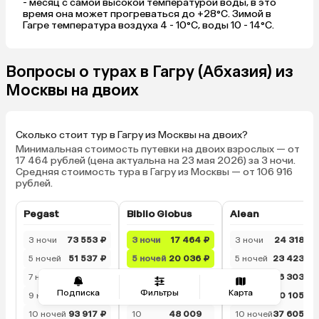
- месяц с самой высокой температурой воды, в это
время она может прогреваться до +28°C. Зимой в
Гагре температура воздуха 4 - 10°C, воды 10 - 14°C.
Вопросы о турах в Гагру (Абхазия) из
Москвы на двоих
Сколько стоит тур в Гагру из Москвы на двоих?
Минимальная стоимость путевки на двоих взрослых — от
17 464 рублей (цена актуальна на 23 мая 2026) за 3 ночи.
Средняя стоимость тура в Гагру из Москвы — от 106 916
рублей.
Pegast
Biblio Globus
Alean
3 ночи
73 553 ₽
3 ночи
17 464 ₽
3 ночи
24 318 ₽
5 ночей
51 537 ₽
5 ночей
20 036 ₽
5 ночей
23 423 ₽
7 ночей
54 826 ₽
7 ночей
24 745 ₽
7 ночей
26 303 ₽
Подписка
Фильтры
Карта
9 ночей
74 072 ₽
9 ночей
48 249 ₽
9 ночей
30 105 ₽
10 ночей
93 917 ₽
10
48 009
10 ночей
37 605 ₽