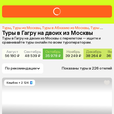
Туры
,
Туры из Москвы
,
Туры в Абхазию из Москвы
,
Туры в Гагру из Москвы
Туры в Гагру на двоих из Москвы
Туры в Гагру на двоих из Москвы с перелетом — ищите и
сравнивайте туры онлайн по всем туроператорам.
Август
Сентябрь
Октябрь
Ноябрь
Декабрь
Янв
56 180 ₽
48 539 ₽
35 978 ₽
39 249 ₽
38 264 ₽
36 5
По рекомендации
Показаны туры в 226 отелей
Кешбэк
+ 2 124