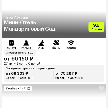
Гагра, Абхазия
Мини-Отель
9.9
Мандариновый Сад
101 отзыв
линия
галька
2 км
40 км
везде
Отзывы за этот год
от 66 150 ₽
27 авг. - 2 сент., 6 ночей
Выгодные туры на соседние даты
от 69 303 ₽
от 75 267 ₽
25 авг. - 2 сент., 8 н.
29 авг. - 6 сент., 8 н.
Кешбэк
+ 1 411