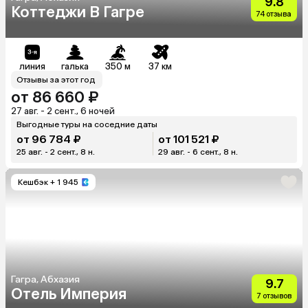
9.8
Коттеджи В Гагре
74 отзыва
линия
галька
350 м
37 км
Отзывы за этот год
от 86 660 ₽
27 авг. - 2 сент., 6 ночей
Выгодные туры на соседние даты
от 96 784 ₽
от 101 521 ₽
25 авг. - 2 сент., 8 н.
29 авг. - 6 сент., 8 н.
Кешбэк
+ 1 945
Гагра, Абхазия
9.7
Отель Империя
7 отзывов