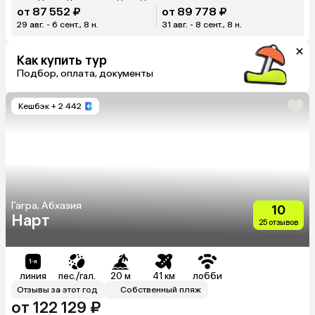
от 87 552 ₽
от 89 778 ₽
29 авг. - 6 сент., 8 н.
31 авг. - 8 сент., 8 н.
Как купить тур
Подбор, оплата, документы
Кешбэк
+ 2 442
Гагра, Абхазия
10
Нарт
25 отзывов
линия
пес./гал.
20 м
41 км
лобби
Отзывы за этот год
Собственный пляж
от 122 129 ₽