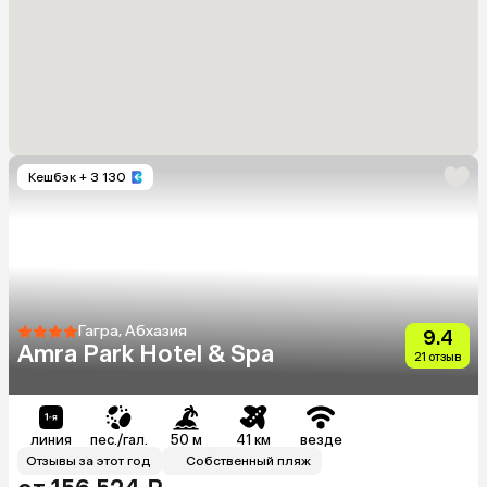
Кешбэк
+ 3 130
Гагра, Абхазия
9.4
Amra Park Hotel & Spa
21 отзыв
линия
пес./гал.
50 м
41 км
везде
Отзывы за этот год
Собственный пляж