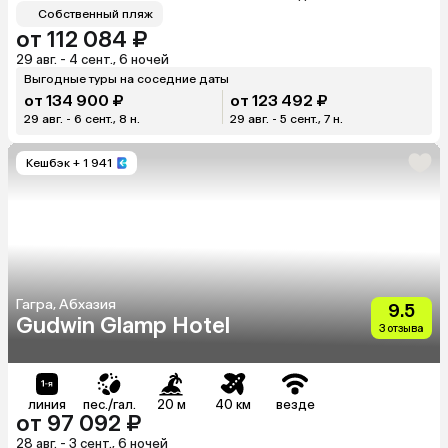
Собственный пляж
от 112 084 ₽
29 авг. - 4 сент., 6 ночей
Выгодные туры на соседние даты
от 134 900 ₽
от 123 492 ₽
29 авг. - 6 сент., 8 н.
29 авг. - 5 сент., 7 н.
Кешбэк
+ 1 941
Гагра, Абхазия
9.5
Gudwin Glamp Hotel
3 отзыва
линия
пес./гал.
20 м
40 км
везде
от 97 092 ₽
28 авг. - 3 сент., 6 ночей