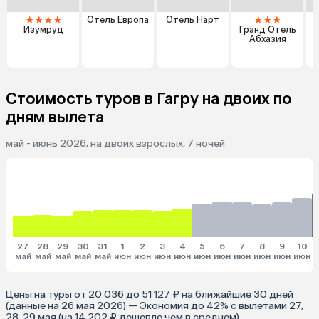
★
★
★
★
★
★
★
Отель Европа
Отель Нарт
Б
Изумруд
Гранд Отель
Абхазия
Стоимость туров в Гагру на двоих по
дням вылета
май - июнь 2026, на двоих взрослых, 7 ночей
27
28
29
30
31
1
2
3
4
5
6
7
8
9
10
май
май
май
май
май
июн
июн
июн
июн
июн
июн
июн
июн
июн
июн
и
Цены на туры от 20 036 до 51 127 ₽ на ближайшие 30 дней
(данные на 26 мая 2026) — Экономия до 42% с вылетами 27,
28, 29 мая (на 14 202 ₽ дешевле чем в среднем)