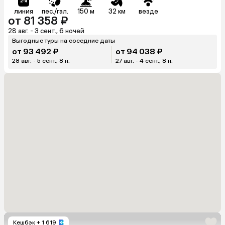
линия
пес./гал.
150 м
32 км
везде
от 81 358 ₽
28 авг. - 3 сент., 6 ночей
Выгодные туры на соседние даты
от 93 492 ₽
от 94 038 ₽
28 авг. - 5 сент., 8 н.
27 авг. - 4 сент., 8 н.
Кешбэк
+ 1 619