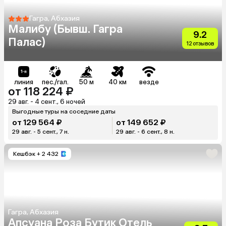
Гагра, Абхазия
Малибу (Бывш. Гагра
9.2
Палас)
12 отзывов
линия
пес./гал.
50 м
40 км
везде
от 118 224 ₽
29 авг. - 4 сент., 6 ночей
Выгодные туры на соседние даты
от 129 564 ₽
от 149 652 ₽
29 авг. - 5 сент., 7 н.
29 авг. - 6 сент., 8 н.
Кешбэк
+ 2 432
Гагра, Абхазия
Апсуана Роза Бутик Отель