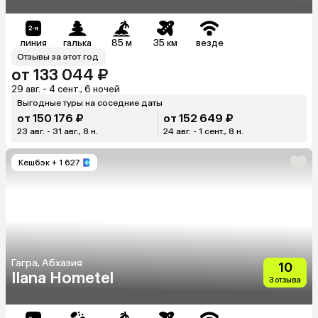
линия
галька
85 м
35 км
везде
Отзывы за этот год
от 133 044 ₽
29 авг. - 4 сент., 6 ночей
Выгодные туры на соседние даты
от 150 176 ₽
от 152 649 ₽
23 авг. - 31 авг., 8 н.
24 авг. - 1 сент., 8 н.
Кешбэк
+ 1 627
Гагра, Абхазия
10
Ilana Hometel
3 отзыва