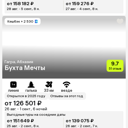
от 158 182 ₽
от 159 276 ₽
28 авг. - 5 сент., 8 н.
27 авг. - 4 сент., 8 н.
Кешбэк
+ 2 530
Гагра, Абхазия
9.7
Бухта Мечты
51 отзыв
линия
галька
33 км
везде
Открылся в 2025 году
Отзывы за этот год
от 126 501 ₽
26 авг. - 1 сент., 6 ночей
Выгодные туры на соседние даты
от 151 649 ₽
от 139 075 ₽
25 авг. - 2 сент., 8 н.
26 авг. - 2 сент., 7 н.