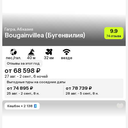
Гагра, Абхазия
9.9
Bougainvillea (Бугенвилия)
74 отзыва
пес./гал.
40 м
32 км
везде
Отзывы за этот год
от 68 598 ₽
27 авг. - 2 сент., 6 ночей
Выгодные туры на соседние даты
от 74 895 ₽
от 78 739 ₽
25 авг. - 2 сент., 8 н.
28 авг. - 5 сент., 8 н.
Кешбэк
+ 2 138