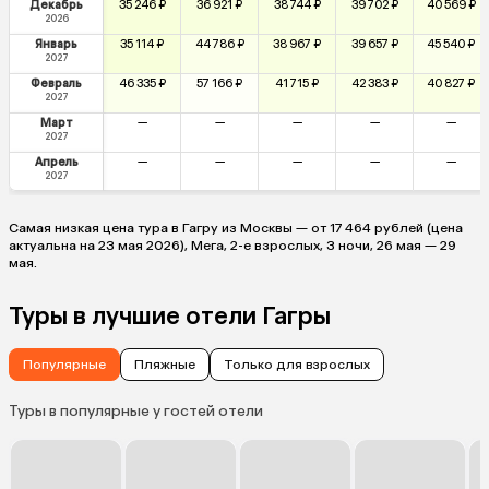
Декабрь
35 246 ₽
36 921 ₽
38 744 ₽
39 702 ₽
40 569 ₽
2026
Январь
35 114 ₽
44 786 ₽
38 967 ₽
39 657 ₽
45 540 ₽
2027
Февраль
46 335 ₽
57 166 ₽
41 715 ₽
42 383 ₽
40 827 ₽
2027
Март
—
—
—
—
—
2027
Апрель
—
—
—
—
—
2027
Самая низкая цена тура в Гагру из Москвы — от 17 464 рублей (цена
актуальна на 23 мая 2026), Мега, 2-е взрослых, 3 ночи, 26 мая — 29
мая.
Туры в лучшие отели Гагры
Популярные
Пляжные
Только для взрослых
Туры в популярные у гостей отели