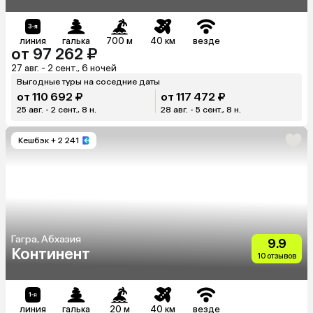
линия
галька
700 м
40 км
везде
от 97 262 ₽
27 авг. - 2 сент., 6 ночей
Выгодные туры на соседние даты
от 110 692 ₽
от 117 472 ₽
25 авг. - 2 сент., 8 н.
28 авг. - 5 сент., 8 н.
Кешбэк
+ 2 241
Гагра, Абхазия
9.9
Континент
10 отзывов
линия
галька
20 м
40 км
везде