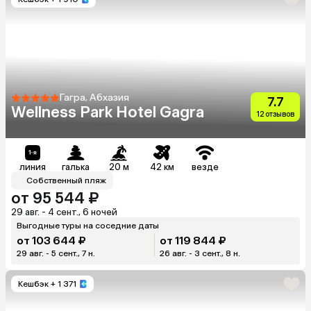
Гагра, Абхазия
7.7
Wellness Park Hotel Gagra
12 отзывов
линия
галька
20 м
42 км
везде
Собственный пляж
от 95 544 ₽
29 авг. - 4 сент., 6 ночей
Выгодные туры на соседние даты
от 103 644 ₽
от 119 844 ₽
29 авг. - 5 сент., 7 н.
26 авг. - 3 сент., 8 н.
Кешбэк
+ 1 371