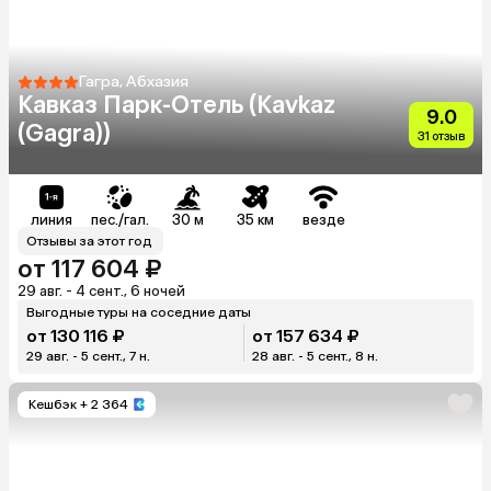
Гагра, Абхазия
Кавказ Парк-Отель (Kavkaz
9.0
(Gagra))
31 отзыв
линия
пес./гал.
30 м
35 км
везде
Отзывы за этот год
от 117 604 ₽
29 авг. - 4 сент., 6 ночей
Выгодные туры на соседние даты
от 130 116 ₽
от 157 634 ₽
29 авг. - 5 сент., 7 н.
28 авг. - 5 сент., 8 н.
Кешбэк
+ 2 364