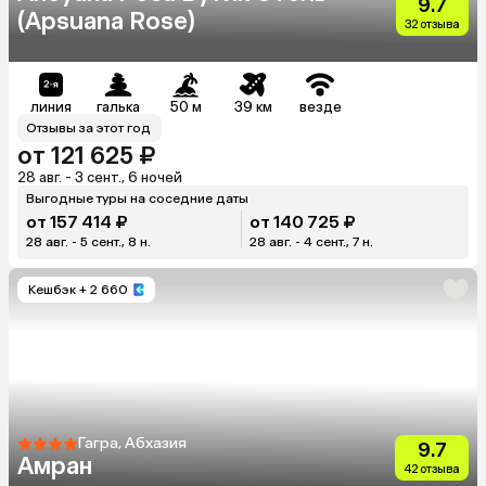
9.7
(Apsuana Rose)
32 отзыва
линия
галька
50 м
39 км
везде
Отзывы за этот год
от 121 625 ₽
28 авг. - 3 сент., 6 ночей
Выгодные туры на соседние даты
от 157 414 ₽
от 140 725 ₽
28 авг. - 5 сент., 8 н.
28 авг. - 4 сент., 7 н.
Кешбэк
+ 2 660
Гагра, Абхазия
9.7
Амран
42 отзыва