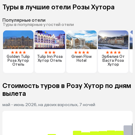
Туры в лучшие отели Розы Хутора
Популярные отели
Туры в популярные у гостей отели
★
★
★
★
★
★
★
★
★
★
★
★
★
★
★
Golden Tulip
Tulip Inn Роза
Green Flow
Эрбелия От
Роза Хутор
Хутор Отель
Hotel
Васта Роза
Отель
Хутор
Стоимость туров в Розу Хутор по дням
вылета
май - июнь 2026, на двоих взрослых, 7 ночей