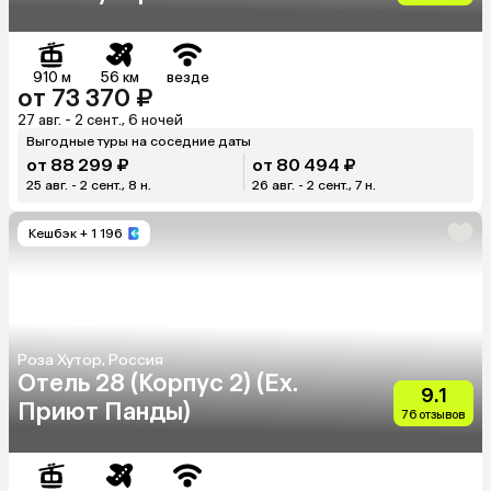
910 м
56 км
везде
от 73 370 ₽
27 авг. - 2 сент., 6 ночей
Выгодные туры на соседние даты
от 88 299 ₽
от 80 494 ₽
25 авг. - 2 сент., 8 н.
26 авг. - 2 сент., 7 н.
Кешбэк
+ 1 196
Роза Хутор, Россия
Отель 28 (Корпус 2) (Ex.
9.1
Приют Панды)
76 отзывов