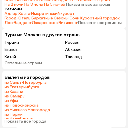
На 2 ночи
·
На 3 ночи
·
На 5 ночей
·
Показать все запросы
Регионы
Адлер
·
Хоста
·
Имеретинский курорт
·
Город-Отель Бархатные Сезоны
·
Сочи
·
Курортный городок
·
Лоо
·
Вардане
·
Лазаревское
·
Витязево
·
Показать все регионы
Туры из Москвы в другие страны
Турция
Россия
Египет
Абхазия
Китай
Таиланд
Остальные страны
Вьетнам
ОАЭ
Мальдивы
Тунис
Вылеты из городов
Грузия
Танзания
из Санкт-Петербурга
Индонезия
Армения
из Екатеринбурга
из Казани
Сейшелы
Шри-Ланка
из Самары
Казахстан
Азербайджан
из Уфы
из Новосибирска
Узбекистан
Черногория
из Нижнего Новгорода
Маврикий
Индия
из Перми
из Челябинска
Сербия
Марокко
Показать все города
из Омска