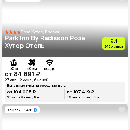
Роза Хутор, Россия
Park Inn By Radisson Роза
9.1
Хутор Отель
248 отзывов
50 м
40 км
везде
от 84 691 ₽
27 авг. - 2 сент., 6 ночей
Выгодные туры на соседние даты
от 104 005 ₽
от 107 419 ₽
31 авг. - 8 сент., 8 н.
26 авг. - 3 сент., 8 н.
Кешбэк
+ 1 481