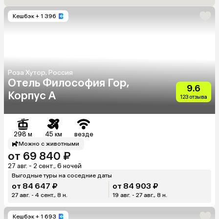
Кешбэк
+ 1 396
Роза Хутор, Россия
Отель Философия Гор,
9.6
Корпус А
123 отзыва
298 м
45 км
везде
Можно с животными
от 69 840 ₽
27 авг. - 2 сент., 6 ночей
Выгодные туры на соседние даты
от 84 647 ₽
от 84 903 ₽
27 авг. - 4 сент., 8 н.
19 авг. - 27 авг., 8 н.
Кешбэк
+ 1 693