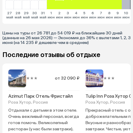
27
28
29
30
31
1
2
3
4
5
6
7
8
9
10
май
май
май
май
май
июн
июн
июн
июн
июн
июн
июн
июн
июн
июн
и
Цены на туры от 26 781 до 54 019 ₽ на ближайшие 30 дней
(данные на 26 мая 2026) — Экономия до 36% с вылетами 1, 2, 3
июня (на 14 235 ₽ дешевле чем в среднем)
Последние отзывы об отдыхе
★★★
от 32 090 ₽
★★★
Azimut Парк Отель Фристайл
Tulip Inn Роза Хутор 
Роза Хутор, Россия
Роза Хутор, Россия
Отдыхали с детьми в этом отеле.
Прекрасный отель с о
Очень вежливый персонал, всегда
доброжелательным пе
готов помочь. Великолепный
Вкусные и разнообраз
ресторан (у нас были завтраки),
завтраки. Чистые, уют