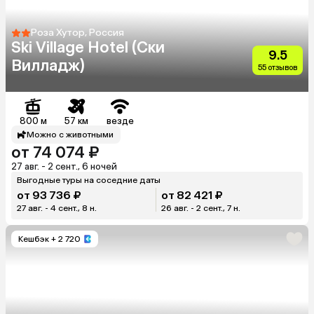
Роза Хутор, Россия
Ski Village Hotel (Ски
9.5
Вилладж)
55 отзывов
800 м
57 км
везде
Можно с животными
от 74 074 ₽
27 авг. - 2 сент., 6 ночей
Выгодные туры на соседние даты
от 93 736 ₽
от 82 421 ₽
27 авг. - 4 сент., 8 н.
26 авг. - 2 сент., 7 н.
Кешбэк
+ 2 720