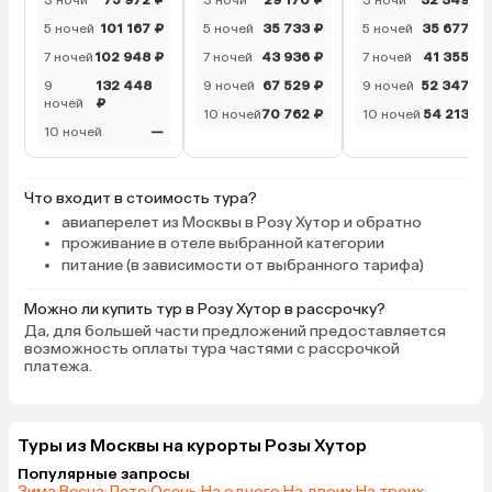
3 ночи
75 972 ₽
3 ночи
29 170 ₽
3 ночи
32 349 ₽
5 ночей
101 167 ₽
5 ночей
35 733 ₽
5 ночей
35 677 ₽
7 ночей
102 948 ₽
7 ночей
43 936 ₽
7 ночей
41 355 ₽
9
132 448
9 ночей
67 529 ₽
9 ночей
52 347 ₽
ночей
₽
10 ночей
70 762 ₽
10 ночей
54 213 ₽
10 ночей
—
Что входит в стоимость тура?
авиаперелет из Москвы в Розу Хутор и обратно
проживание в отеле выбранной категории
питание (в зависимости от выбранного тарифа)
Можно ли купить тур в Розу Хутор в рассрочку?
Да, для большей части предложений предоставляется
возможность оплаты тура частями с рассрочкой
платежа.
Туры из Москвы на курорты Розы Хутор
Популярные запросы
Зима
·
Весна
·
Лето
·
Осень
·
На одного
·
На двоих
·
На троих
·