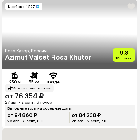
Кешбэк
+ 1 527
Роза Хутор, Россия
9.3
Azimut Valset Rosa Khutor
12 отзывов
250 м
55 км
везде
Можно с животными
от 76 354 ₽
27 авг. - 2 сент., 6 ночей
Выгодные туры на соседние даты
от 94 860 ₽
от 84 238 ₽
26 авг. - 3 сент., 8 н.
26 авг. - 2 сент., 7 н.