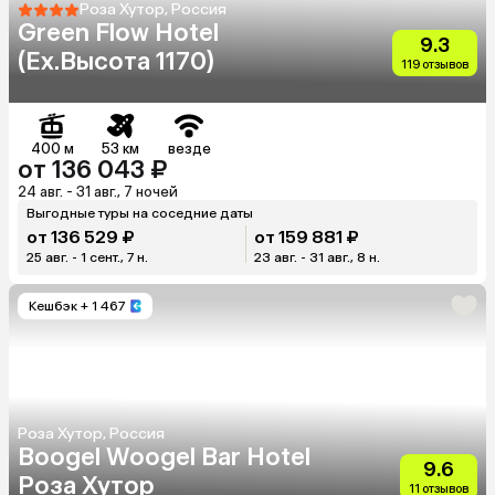
Роза Хутор, Россия
Green Flow Hotel
9.3
(Ex.Высота 1170)
119 отзывов
400 м
53 км
везде
от 136 043 ₽
24 авг. - 31 авг., 7 ночей
Выгодные туры на соседние даты
от 136 529 ₽
от 159 881 ₽
25 авг. - 1 сент., 7 н.
23 авг. - 31 авг., 8 н.
Кешбэк
+ 1 467
Роза Хутор, Россия
Boogel Woogel Bar Hotel
9.6
Роза Хутор
11 отзывов