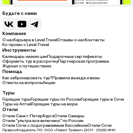
Будьте с нами
Компания
О нас
Карьера в Level.Travel
Отзывы о нас
Контакты
Ко-промо с Level.Travel
Инструменты
Календарь низких цен
Подарочные сертификаты
Оформить тур в рассрочку
Партнерская программа
Журнал о путешествиях
Помощь
Как забронировать тур?
Правила въезда и визы
Ответы на вопросы
Акции
Туры
Горящие туры
Горящие туры по России
Горящие туры в Сочи
Туры на Алтай
Горящие туры на море
Отели
Отели Санкт-Петербурга
Отели Самары
Отели "ультра все включено" по России
Отели Сочи с подогреваемым бассейном
Отели Сочи
Правообладатель ПО: ООО «Левел Тревел» (2011 - 2026) ИНН