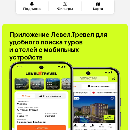
Катар
Кипр
Южная Корея
Малайзия
Подписка
Фильтры
Карта
Оман
Филиппины
Киргизия
Иордания
Израиль
Гонконг
Приложение Левел.Тревел для
Саудовская Аравия
Бахрейн
удобного поиска туров
Куба
Греция
и отелей с мобильных
Италия
Испания
устройств
Венгрия
Болгария