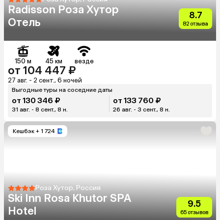
Radisson Роза Хутор
8.7
Отель
82 отзыва
150 м
45 км
везде
от 104 447 ₽
27 авг. - 2 сент., 6 ночей
Выгодные туры на соседние даты
от 130 346 ₽
от 133 760 ₽
31 авг. - 8 сент., 8 н.
26 авг. - 3 сент., 8 н.
Кешбэк
+ 1 724
Роза Хутор, Россия
Ski Inn Rosa Khutor SPA
9.5
Hotel
65 отзывов