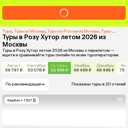
Туры
,
Туры из Москвы
,
Туры по России из Москвы
,
Туры на Розу Хутор из Москвы
Туры в Розу Хутор летом 2026 из
Москвы
Туры в Розу Хутор летом 2026 из Москвы с перелетом —
ищите и сравнивайте туры онлайн по всем туроператорам.
Август
Сентябрь
Октябрь
Ноябрь
Декабрь
Янв
59 797 ₽
53 078 ₽
42 999 ₽
48 499 ₽
48 499 ₽
75 9
По рекомендации
Показаны туры в 20 отелей
Кешбэк
+ 1 527