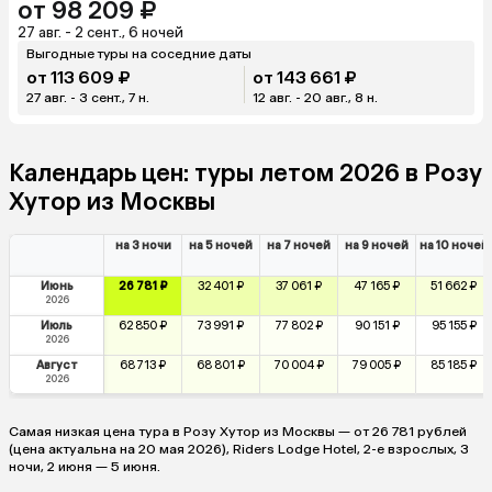
от 98 209 ₽
27 авг. - 2 сент., 6 ночей
Выгодные туры на соседние даты
от 113 609 ₽
от 143 661 ₽
27 авг. - 3 сент., 7 н.
12 авг. - 20 авг., 8 н.
Календарь цен: туры летом 2026 в Розу
Хутор из Москвы
на 3 ночи
на 5 ночей
на 7 ночей
на 9 ночей
на 10 ночей
Июнь
26 781 ₽
32 401 ₽
37 061 ₽
47 165 ₽
51 662 ₽
2026
Июль
62 850 ₽
73 991 ₽
77 802 ₽
90 151 ₽
95 155 ₽
2026
Август
68 713 ₽
68 801 ₽
70 004 ₽
79 005 ₽
85 185 ₽
2026
Самая низкая цена тура в Розу Хутор из Москвы — от 26 781 рублей
(цена актуальна на 20 мая 2026), Riders Lodge Hotel, 2-е взрослых, 3
ночи, 2 июня — 5 июня.