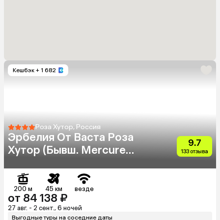
Кешбэк
+ 1 682
Роза Хутор, Россия
Эрбелия От Васта Роза
9.7
Хутор (Бывш. Mercure
133 отзыва
Rosa Khutor)
200 м
45 км
везде
от 84 138 ₽
27 авг. - 2 сент., 6 ночей
Выгодные туры на соседние даты