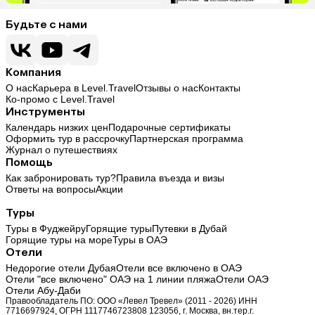
Будьте с нами
Компания
О нас
Карьера в Level.Travel
Отзывы о нас
Контакты
Ко-промо с Level.Travel
Инструменты
Календарь низких цен
Подарочные сертификаты
Оформить тур в рассрочку
Партнерская программа
Журнал о путешествиях
Помощь
Как забронировать тур?
Правила въезда и визы
Ответы на вопросы
Акции
Туры
Туры в Фуджейру
Горящие туры
Путевки в Дубай
Горящие туры на море
Туры в ОАЭ
Отели
Недорогие отели Дубая
Отели все включено в ОАЭ
Отели "все включено" ОАЭ на 1 линии пляжа
Отели ОАЭ
Отели Абу-Даби
Правообладатель ПО: ООО «Левел Тревел» (2011 - 2026) ИНН
7716697924, ОГРН 1117746723808 123056, г. Москва, вн.тер.г.