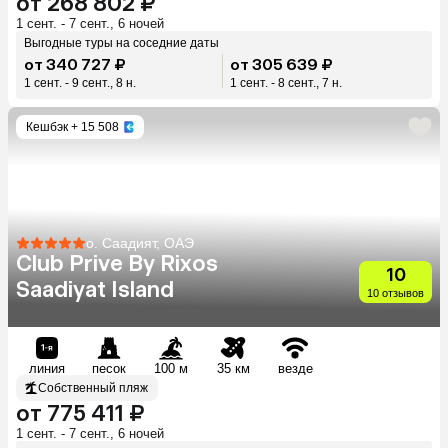
от 268 802 ₽
1 сент. - 7 сент., 6 ночей
Выгодные туры на соседние даты
от 340 727 ₽
от 305 639 ₽
1 сент. - 9 сент., 8 н.
1 сент. - 8 сент., 7 н.
Кешбэк
+ 15 508
о. Саадият, ОАЭ
Club Prive By Rixos
10
Saadiyat Island
10 отзывов
линия
песок
100 м
35 км
везде
Собственный пляж
от 775 411 ₽
1 сент. - 7 сент., 6 ночей