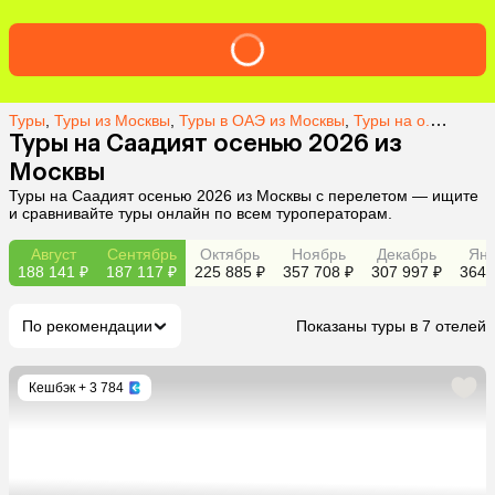
Туры
,
Туры из Москвы
,
Туры в ОАЭ из Москвы
,
Туры на о. Саадият из Москвы
Туры на Саадият осенью 2026 из
Москвы
Туры на Саадият осенью 2026 из Москвы с перелетом — ищите
и сравнивайте туры онлайн по всем туроператорам.
Август
Сентябрь
Октябрь
Ноябрь
Декабрь
Янв
188 141 ₽
187 117 ₽
225 885 ₽
357 708 ₽
307 997 ₽
364 
По рекомендации
Показаны туры в 7 отелей
Кешбэк
+ 3 784