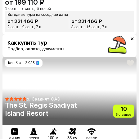
от 199 110 ₽
1 сент. - 7 сент., 6 ночей
Выгодные туры на соседние даты
от 221 466 ₽
от 221 466 ₽
2 сент. - 9 сент., 7 н.
8 сент. - 15 сент., 7 н.
Как купить тур
Подбор, оплата, документы
Кешбэк
+ 3 935
о. Саадият, ОАЭ
The St. Regis Saadiyat
10
Island Resort
8 отзывов
линия
песок
100 м
35 км
везде