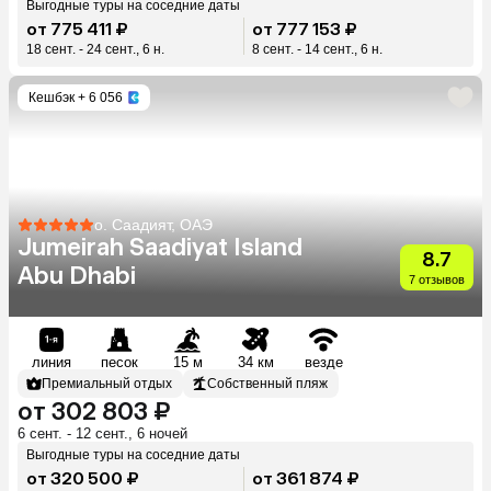
Выгодные туры на соседние даты
от 775 411 ₽
от 777 153 ₽
18 сент. - 24 сент., 6 н.
8 сент. - 14 сент., 6 н.
Кешбэк
+ 6 056
о. Саадият, ОАЭ
Jumeirah Saadiyat Island
8.7
Abu Dhabi
7 отзывов
линия
песок
15 м
34 км
везде
Премиальный отдых
Собственный пляж
от 302 803 ₽
6 сент. - 12 сент., 6 ночей
Выгодные туры на соседние даты
от 320 500 ₽
от 361 874 ₽