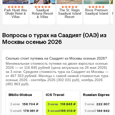
★
★
★
★
★
★
★
★
★
★
★
★
★
★
★
★
★
★
★
★
Park Hyatt Abu
Saadiyat
The St. Regis
Rixos Premium
C
Dhabi Hotel &
Rotana Resort
Saadiyat Island
Saadiyat Island
R
Villas
& Villas
Resort
Вопросы о турах на Саадият (ОАЭ) из
Москвы осенью 2026
Сколько стоит путевка на Саадият из Москвы осенью 2026?
Минимальная стоимость путевки на двоих взрослых осенью
2026 — от 116 845 рублей (цена актуальна на 26 мая 2026)
за 3 ночи. Средняя стоимость тура на Саадият из Москвы —
от 467 353 рублей. Месяцы с самой низкой стоимостью тура
осенью 2026 - сентябрь 2026 (302 031 руб), ноябрь 2026
(481 863 руб).
Biblio Globus
ICS Travel
Russian Express
3 ночи
158 704 ₽
3 ночи
116 845 ₽
3 ночи
222 307 ₽
5 ночей
178 361 ₽
5 ночей
155 013 ₽
5 ночей
184 942 ₽