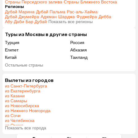
Страны Персидского залива
·
Страны Ближнего Востока
Регионы
Дубай Марина
·
Дубай Пальма
·
Рас-аль-Хайма
·
Дубай Джумейра
·
Аджман
·
Шарджа
·
Фуджейра
·
Дибба
·
Абу-Даби
·
Бар Дубай
·
Показать все регионы
Туры из Москвы в другие страны
Турция
Россия
Египет
Абхазия
Китай
Таиланд
Вьетнам
ОАЭ
Остальные страны
Мальдивы
Тунис
Грузия
Танзания
Вылеты из городов
из Санкт-Петербурга
Индонезия
Армения
из Екатеринбурга
Сейшелы
Шри-Ланка
из Казани
из Самары
Казахстан
Азербайджан
из Новосибирска
Узбекистан
Черногория
из Нижнего Новгорода
из Сочи
Маврикий
Индия
из Челябинска
Сербия
Кипр
из Омска
Показать все города
из Красноярска
Марокко
Катар