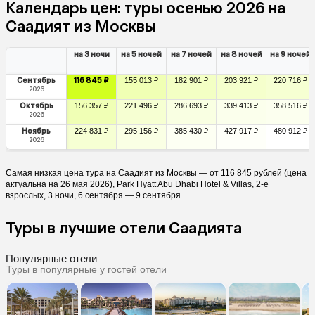
Календарь цен: туры осенью 2026 на
Саадият из Москвы
на 3 ночи
на 5 ночей
на 7 ночей
на 8 ночей
на 9 ночей
Сентябрь
116 845 ₽
155 013 ₽
182 901 ₽
203 921 ₽
220 716 ₽
2026
Октябрь
156 357 ₽
221 496 ₽
286 693 ₽
339 413 ₽
358 516 ₽
2026
Ноябрь
224 831 ₽
295 156 ₽
385 430 ₽
427 917 ₽
480 912 ₽
2026
Самая низкая цена тура на Саадият из Москвы — от 116 845 рублей (цена
актуальна на 26 мая 2026), Park Hyatt Abu Dhabi Hotel & Villas, 2-е
взрослых, 3 ночи, 6 сентября — 9 сентября.
Туры в лучшие отели Саадията
Популярные отели
Туры в популярные у гостей отели