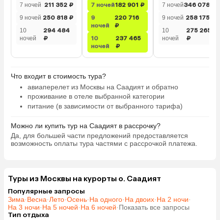
7 ночей
211 352 ₽
7 ночей
182 901 ₽
7 ночей
346 078 ₽
9 ночей
250 818 ₽
9
220 716
9 ночей
258 175 ₽
ночей
₽
10
294 484
10
275 265
ночей
₽
10
237 465
ночей
₽
ночей
₽
Что входит в стоимость тура?
авиаперелет из Москвы на Саадият и обратно
проживание в отеле выбранной категории
питание (в зависимости от выбранного тарифа)
Можно ли купить тур на Саадият в рассрочку?
Да, для большей части предложений предоставляется
возможность оплаты тура частями с рассрочкой платежа.
Туры из Москвы на курорты о. Саадият
Популярные запросы
Зима
·
Весна
·
Лето
·
Осень
·
На одного
·
На двоих
·
На 2 ночи
·
На 3 ночи
·
На 5 ночей
·
На 6 ночей
·
Показать все запросы
Тип отдыха