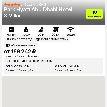
о. Саадият, ОАЭ
Park Hyatt Abu Dhabi Hotel
10
& Villas
25 отзывов
линия
песок
50 м
20 км
везде
Отзывы за этот год
Премиальный отдых
Собственный пляж
от 189 242 ₽
1 сент. - 7 сент., 6 ночей
Выгодные туры на соседние даты
от 227 537 ₽
от 228 639 ₽
8 сент. - 16 сент., 8 н.
1 сент. - 9 сент., 8 н.