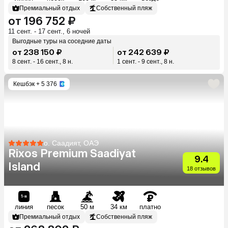
Премиальный отдых
Собственный пляж
от 196 752 ₽
11 сент. - 17 сент., 6 ночей
Выгодные туры на соседние даты
от 238 150 ₽
от 242 639 ₽
8 сент. - 16 сент., 8 н.
1 сент. - 9 сент., 8 н.
Кешбэк
+ 5 376
о. Саадият, ОАЭ
Rixos Premium Saadiyat
9.4
Island
18 отзывов
линия
песок
50 м
34 км
платно
Премиальный отдых
Собственный пляж