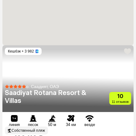
Кешбэк
+ 3 982
о. Саадият, ОАЭ
Saadiyat Rotana Resort &
10
Villas
11 отзывов
линия
песок
50 м
34 км
везде
Собственный пляж