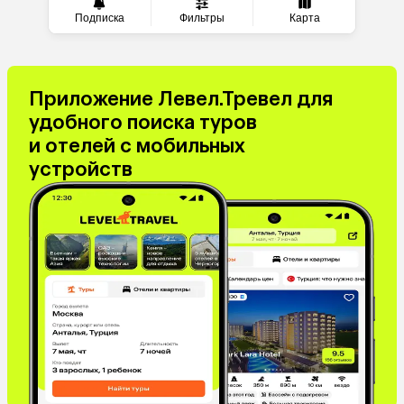
Малайзия
Южная Корея
Подписка
Фильтры
Карта
Киргизия
Оман
Иордания
Филиппины
Испания
Израиль
Гонконг
Саудовская Аравия
Приложение Левел.Тревел для
Бахрейн
Куба
удобного поиска туров
Греция
Италия
и отелей с мобильных
Венгрия
Болгария
устройств