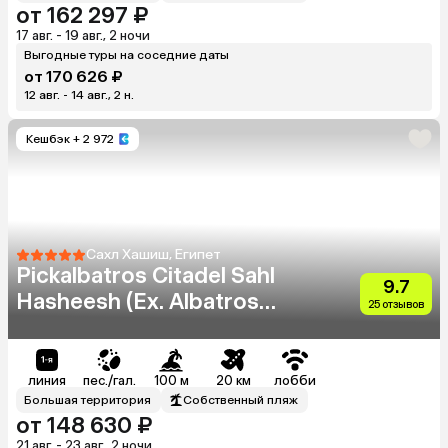
от 162 297 ₽
17 авг. - 19 авг., 2 ночи
Выгодные туры на соседние даты
от 170 626 ₽
12 авг. - 14 авг., 2 н.
Кешбэк
+ 2 972
Сахл Хашиш, Египет
Pickalbatros Citadel Sahl
9.7
Hasheesh (Ex. Albatros
25 отзывов
Citadel)
линия
пес./гал.
100 м
20 км
лобби
Большая территория
Собственный пляж
от 148 630 ₽
21 авг. - 23 авг., 2 ночи