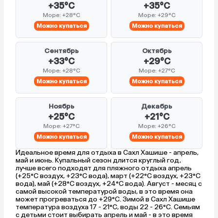
+35°C
+35°C
Море: +28°C
Море: +29°C
Можно купаться
Можно купаться
Сентябрь
Октябрь
+33°C
+29°C
Море: +28°C
Море: +27°C
Можно купаться
Можно купаться
Ноябрь
Декабрь
+25°C
+21°C
Море: +27°C
Море: +26°C
Можно купаться
Можно купаться
Идеальное время для отдыха в Сахл Хашише - апрель,
май и июнь. Купальный сезон длится круглый год,
лучше всего подходят для пляжного отдыха апрель
(+25°C воздух, +23°C вода), март (+22°C воздух, +23°C
вода), май (+28°C воздух, +24°C вода). Август - месяц с
самой высокой температурой воды, в это время она
может прогреваться до +29°C. Зимой в Сахл Хашише
температура воздуха 17 - 21°C, воды 22 - 26°C. Семьям
с детьми стоит выбирать апрель и май - в это время