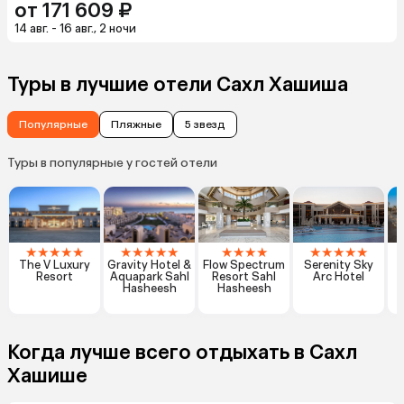
от 171 609 ₽
14 авг. - 16 авг., 2 ночи
Туры в лучшие отели Сахл Хашиша
Популярные
Пляжные
5 звезд
Туры в популярные у гостей отели
★
★
★
★
★
★
★
★
★
★
★
★
★
★
★
★
★
★
★
The V Luxury
Gravity Hotel &
Flow Spectrum
Serenity Sky
Resort
Aquapark Sahl
Resort Sahl
Arc Hotel
Hasheesh
Hasheesh
Когда лучше всего отдыхать в Сахл
Хашише