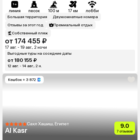
линия
песок
100 м
17 км
лобби
Большая территория
Двухкомнатные номера
Отзывы за этот год
Премиальный отдых
Собственный пляж
от 174 455 ₽
17 авг. - 19 авг., 2 ночи
Выгодные туры на соседние даты
от 180 155 ₽
12 авг. - 14 авг., 2 н.
Кешбэк
+ 3 872
Сахл Хашиш, Египет
9.0
Al Kasr
7 отзывов