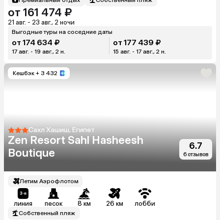
от 161 474 ₽
21 авг. - 23 авг., 2 ночи
Выгодные туры на соседние даты
от 174 634 ₽
от 177 439 ₽
17 авг. - 19 авг., 2 н.
15 авг. - 17 авг., 2 н.
Кешбэк
+ 3 432
Сахл Хашиш, Египет
Zen Resort Sahl Hasheesh
6.7
Boutique
6 отзывов
Летим Аэрофлотом
линия
песок
8 км
26 км
лобби
Собственный пляж