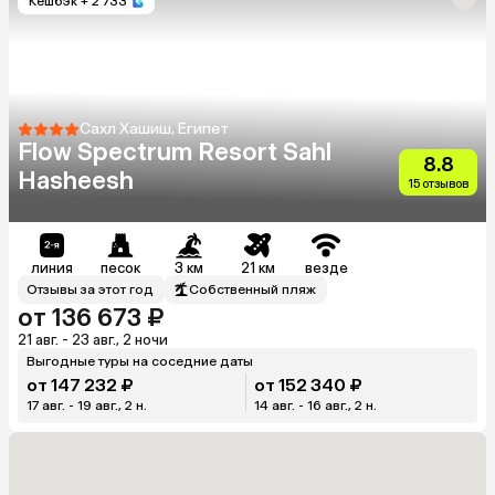
Кешбэк
+ 2 733
Сахл Хашиш, Египет
Flow Spectrum Resort Sahl
8.8
Hasheesh
15 отзывов
линия
песок
3 км
21 км
везде
Отзывы за этот год
Собственный пляж
от 136 673 ₽
21 авг. - 23 авг., 2 ночи
Выгодные туры на соседние даты
от 147 232 ₽
от 152 340 ₽
17 авг. - 19 авг., 2 н.
14 авг. - 16 авг., 2 н.