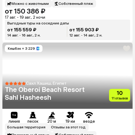
Можно с животными
Собственный пляж
от 150 386 ₽
17 авг. - 19 авг., 2 ночи
Выгодные туры на соседние даты
от 155 559 ₽
от 155 903 ₽
14 авг. - 16 авг., 2 н.
12 авг. - 14 авг., 2 н.
Кешбэк
+ 3 229
Сахл Хашиш, Египет
The Oberoi Beach Resort
10
Sahl Hasheesh
11 отзывов
линия
песок
20 м
19 км
везде
Большая территория
Отзывы за этот год
Премиальный отдых
Собственный пляж