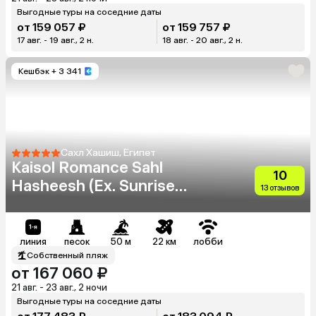
Выгодные туры на соседние даты
от 159 057 ₽
от 159 757 ₽
17 авг. - 19 авг., 2 н.
18 авг. - 20 авг., 2 н.
Кешбэк
+ 3 341
Сахл Хашиш, Египет
Kaisol Romance Sahl
10
Hasheesh (Ex. Sunrise
13 отзывов
Romance Resort) (Adults
Only 16+)
линия
песок
50 м
22 км
лобби
Собственный пляж
от 167 060 ₽
21 авг. - 23 авг., 2 ночи
Выгодные туры на соседние даты