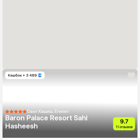
Кешбэк
+ 3 489
Сахл Хашиш, Египет
Baron Palace Resort Sahl
9.7
Hasheesh
11 отзывов