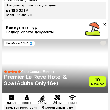
17 авг. - 19 авг., 2 ночи
Выгодные туры на соседние даты
от 185 221 ₽
12 авг. - 14 авг., 2 н.
Как купить тур
Подбор, оплата, документы
Кешбэк
+ 3 245
Сахл Хашиш, Египет
Premier Le Reve Hotel &
10
Spa (Adults Only 16+)
12 отзывов
линия
песок
250 м
24 км
везде
Большая территория
Собственный пляж