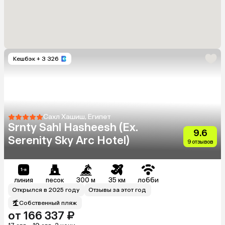
Кешбэк
+ 3 326
Сахл Хашиш, Египет
Srnty Sahl Hasheesh (Ex.
9.6
Serenity Sky Arc Hotel)
9 отзывов
линия
песок
300 м
35 км
лобби
Открылся в 2025 году
Отзывы за этот год
Собственный пляж
от 166 337 ₽