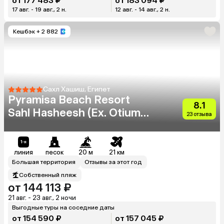
от 177 483 ₽
от 183 094 ₽
17 авг. - 19 авг., 2 н.
12 авг. - 14 авг., 2 н.
Кешбэк
+ 2 882
Сахл Хашиш, Египет
Pyramisa Beach Resort
8.1
Sahl Hasheesh (Ex. Otium
23 отзыва
Pyramisa Beach Resort)
линия
песок
20 м
21 км
Большая территория
Отзывы за этот год
Собственный пляж
от 144 113 ₽
21 авг. - 23 авг., 2 ночи
Выгодные туры на соседние даты
от 154 590 ₽
от 157 045 ₽