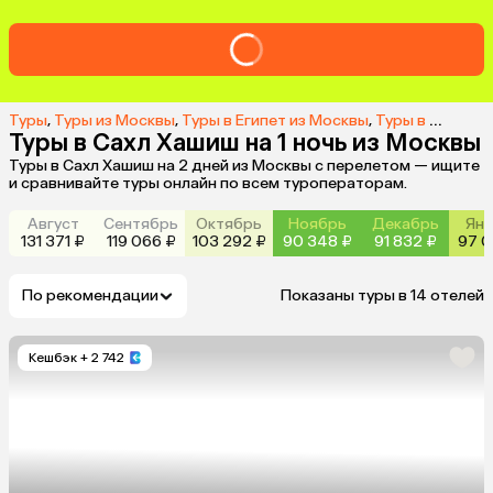
Туры
,
Туры из Москвы
,
Туры в Египет из Москвы
,
Туры в Сахл Хашиш из Москвы
Туры в Сахл Хашиш на 1 ночь из Москвы
Туры в Сахл Хашиш на 2 дней из Москвы с перелетом — ищите
и сравнивайте туры онлайн по всем туроператорам.
Август
Сентябрь
Октябрь
Ноябрь
Декабрь
Янв
131 371 ₽
119 066 ₽
103 292 ₽
90 348 ₽
91 832 ₽
97 0
По рекомендации
Показаны туры в 14 отелей
Кешбэк
+ 2 742