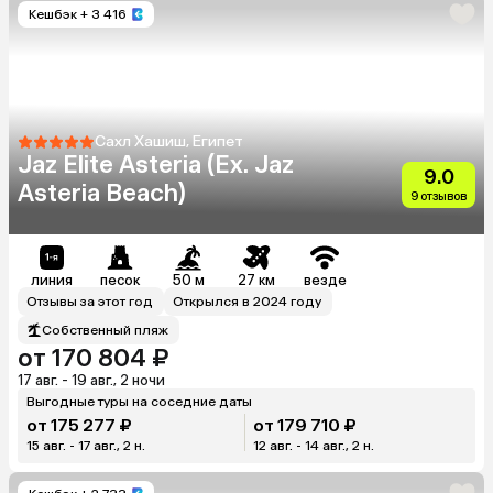
Кешбэк
+ 3 416
Сахл Хашиш, Египет
Jaz Elite Asteria (Ex. Jaz
9.0
Asteria Beach)
9 отзывов
линия
песок
50 м
27 км
везде
Отзывы за этот год
Открылся в 2024 году
Собственный пляж
от 170 804 ₽
17 авг. - 19 авг., 2 ночи
Выгодные туры на соседние даты
от 175 277 ₽
от 179 710 ₽
15 авг. - 17 авг., 2 н.
12 авг. - 14 авг., 2 н.