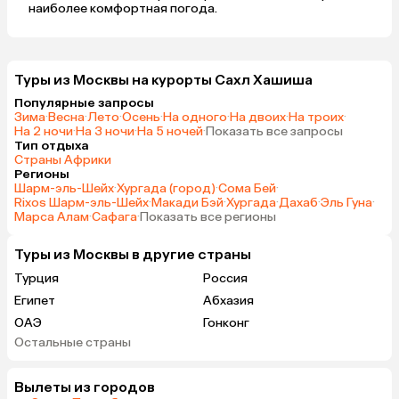
наиболее комфортная погода.
Туры из Москвы на курорты Сахл Хашиша
Популярные запросы
Зима
·
Весна
·
Лето
·
Осень
·
На одного
·
На двоих
·
На троих
·
На 2 ночи
·
На 3 ночи
·
На 5 ночей
·
Показать все запросы
Тип отдыха
Страны Африки
Регионы
Шарм-эль-Шейх
·
Хургада (город)
·
Сома Бей
·
Rixos Шарм-эль-Шейх
·
Макади Бэй
·
Хургада
·
Дахаб
·
Эль Гуна
·
Марса Алам
·
Сафага
·
Показать все регионы
Туры из Москвы в другие страны
Турция
Россия
Египет
Абхазия
ОАЭ
Гонконг
Остальные страны
Саудовская Аравия
Вылеты из городов