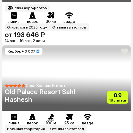
Летим Аэрофлотом
линия
песок
30 км
везде
Открылся в 2025 году
Отзывы за этот год
от 193 646 ₽
14 авг. - 16 авг., 2 ночи
Кешбэк
+ 3 007
Сахл Хашиш, Египет
Old Palace Resort Sahl
8.9
Hashesh
18 отзывов
линия
песок
100 м
25 км
везде
Большая территория
Отзывы за этот год