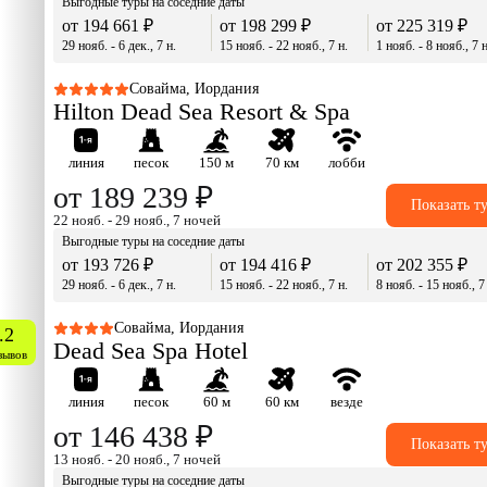
Выгодные туры на соседние даты
от 194 661 ₽
от 198 299 ₽
от 225 319 ₽
29 нояб. - 6 дек., 7 н.
15 нояб. - 22 нояб., 7 н.
1 нояб. - 8 нояб., 7 н
Совайма, Иордания
Hilton Dead Sea Resort & Spa
линия
песок
150 м
70 км
лобби
от 189 239 ₽
Показать т
22 нояб. - 29 нояб., 7 ночей
Выгодные туры на соседние даты
от 193 726 ₽
от 194 416 ₽
от 202 355 ₽
29 нояб. - 6 дек., 7 н.
15 нояб. - 22 нояб., 7 н.
8 нояб. - 15 нояб., 7
Совайма, Иордания
.2
Dead Sea Spa Hotel
зывов
линия
песок
60 м
60 км
везде
от 146 438 ₽
Показать т
13 нояб. - 20 нояб., 7 ночей
Выгодные туры на соседние даты