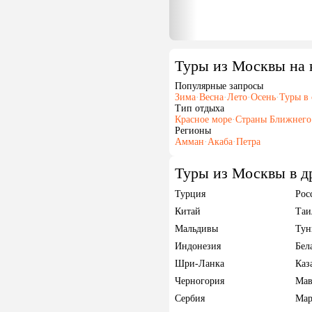
Туры из Москвы на
Популярные запросы
Зима
·
Весна
·
Лето
·
Осень
·
Туры в 
Тип отдыха
Красное море
·
Страны Ближнего
Регионы
Амман
·
Акаба
·
Петра
Туры из Москвы в д
Турция
Рос
Китай
Таи
Мальдивы
Тун
Индонезия
Бел
Шри-Ланка
Каз
Черногория
Мав
Сербия
Мар