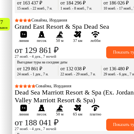
от 163 437 ₽
от 184 296 ₽
от 186 026 ₽
15 нояб. - 22 нояб., 7 н.
1 нояб. - 8 нояб., 7 н.
10 нояб. - 17 нояб., 
Совайма, Иордания
.7
Grand East Resort & Spa Dead Sea
зывов
линия
песок
50 м
37 км
лобби
от 129 861 ₽
Показать т
27 нояб. - 4 дек., 7 ночей
Выгодные туры на соседние даты
от 129 861 ₽
от 132 038 ₽
от 136 480 ₽
24 нояб. - 1 дек., 7 н.
22 нояб. - 29 нояб., 7 н.
29 нояб. - 6 дек., 7 н
Совайма, Иордания
Dead Sea Marriott Resort & Spa (Ex. Jordan
Valley Marriott Resort & Spa)
линия
песок
50 м
65 км
платно
от 188 041 ₽
Показать т
27 нояб. - 4 дек., 7 ночей