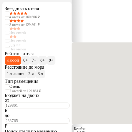
Звёздность отеля
4 отеля от 160 606 ₽
3 отеля от 129 861 ₽
Нет отелей
Нет отелей
другое
Нет отелей
Рейтинг отеля
Любой
6+
7+
8+
9+
Расстояние до моря
1-я линия
2-я
3-я
Тип размещения
Отель
7 отелей от 129 861 ₽
Бюджет на двоих
от
₽
до
₽
Кешбэк
Поиск отеля по названию