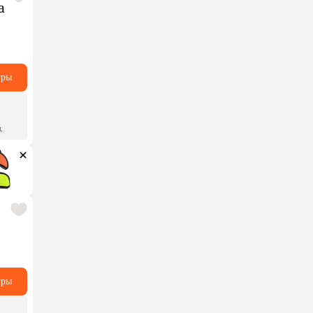
a
уры
.
уры