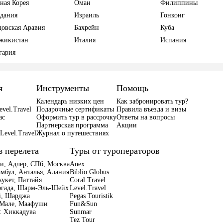
ая Корея
Оман
Филиппины
дания
Израиль
Гонконг
довская Аравия
Бахрейн
Куба
жикистан
Италия
Испания
гария
я
Инструменты
Помощь
Календарь низких цен
Как забронировать тур?
evel.Travel
Подарочные сертификаты
Правила въезда и визы
ас
Оформить тур в рассрочку
Ответы на вопросы
Партнерская программа
Акции
Level.Travel
Журнал о путешествиях
з перелета
Туры от туроператоров
чи,
Адлер,
СПб,
Москва
Anex
амбул,
Анталья,
Алания
Biblio Globus
хукет,
Паттайя
Coral Travel
гада,
Шарм-Эль-Шейх
Level.Travel
й,
Шарджа
Pegas Touristik
Мале,
Маафуши
Fun&Sun
:
Хиккадува
Sunmar
Tez Tour