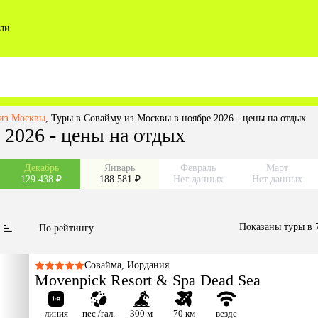
ли
 из Москвы
,
Туры в Совайму из Москвы в ноябре 2026 - цены на отдых
 2026 - цены на отдых
Декабрь
Январь
Февраль
Март
129 438 ₽
188 581 ₽
Нет данных
Нет данных
Показаны туры в 
По рейтингу
Совайма, Иордания
Movenpick Resort & Spa Dead Sea
линия
пес./гал.
300 м
70 км
везде