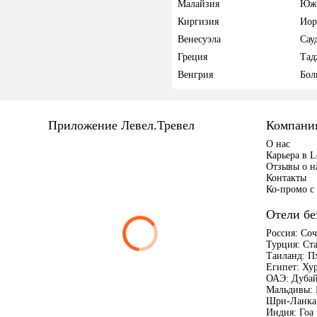
Малайзия
Южн
Киргизия
Иор
Венесуэла
Сау
Греция
Тад
Венгрия
Бол
Приложение Левел.Тревел
Компани
О нас
Карьера в L
Отзывы о н
Контакты
Ко-промо с 
Отели бе
Россия:
Со
Турция:
Ст
Таиланд:
П
Египет:
Хур
ОАЭ:
Дуба
Мальдивы:
Шри-Ланка
Индия:
Гоа