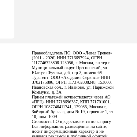
Правообладатель ПО: ООО «Левел Тревел»
(2011 - 2026) ИНН 7716697924, ОГРН
1117746723808 123056, г. Москва, вн.тер.г.
Муниципальный округ Пресненский, ул.
Юлиуса Фучика, д.6, стр.2, помещ.6Ч
Турагент: ООО «Академия Сервиса» ИНН
3702175896, ОГРН 1173702008248, 153000,
Ивановская обл., г. Иваново, ул. Парижской
Коммуны, д. ЗА
Прием платежей осуществляется через АО
«ПРЦ» ИНН 7718696387, КПП 771701001,
ОГРН 1087746411741, 129085, Москва г,
Звёздный бульвар, дом № 19, строение 1, эт.
10, пом. 1009
Стоимость ПО предоставляется по запросу
Вся информация, размещённая на сайте,
носит информационный характер и не
является рекламой и публичной офертой.