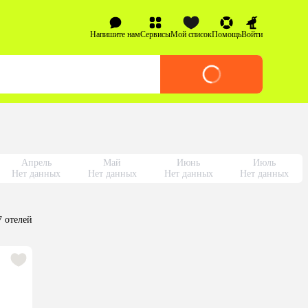
Напишите нам
Сервисы
Мой список
Помощь
Войти
Апрель
Май
Июнь
Июль
Нет данных
Нет данных
Нет данных
Нет данных
7 отелей