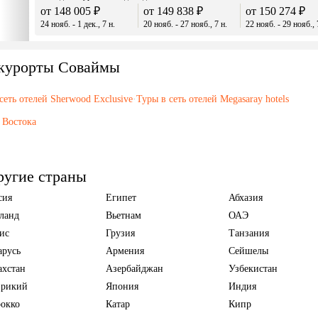
от 148 005 ₽
от 149 838 ₽
от 150 274 ₽
24 нояб. - 1 дек., 7 н.
20 нояб. - 27 нояб., 7 н.
22 нояб. - 29 нояб., 
 курорты Соваймы
сеть отелей Sherwood Exclusive
·
Туры в сеть отелей Megasaray hotels
 Востока
ругие страны
сия
Египет
Абхазия
ланд
Вьетнам
ОАЭ
ис
Грузия
Танзания
арусь
Армения
Сейшелы
ахстан
Азербайджан
Узбекистан
рикий
Япония
Индия
окко
Катар
Кипр