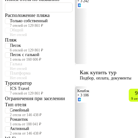
+ 3 242
Расположение пляжа
Только собственный
7 отелей от 129 861 ₽
Общий
Нет отелей
Пляж
Песок
6 отелей от 129 861 ₽
Песок с галькой
1 отель от 160 606 ₽
Галька
Нет отелей
Как купить тур
Платформа
Нет отелей
Подбор, оплата, документы
Туроператор
ICS Travel
Кешбэк
9
7 отелей от 129 861 ₽
+ 3 106
Ограничения при заселении
9 от
Тип отеля
Семейный
2 отеля от 146 438 ₽
Романтик
1 отель от 188 041 ₽
Активный
2 отеля от 146 438 ₽