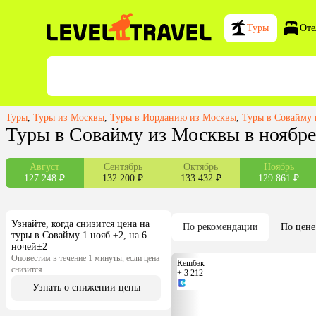
Туры
Оте
Туры
,
Туры из Москвы
,
Туры в Иорданию из Москвы
,
Туры в Совайму
Туры в Совайму из Москвы в ноябре
Август
Сентябрь
Октябрь
Ноябрь
127 248 ₽
132 200 ₽
133 432 ₽
129 861 ₽
Узнайте, когда снизится цена на
По рекомендации
По цене
туры в Совайму 1 нояб.±2, на 6
ночей±2
Оповестим в течение 1 минуты, если цена
Кешбэк
снизится
+ 3 212
Узнать о снижении цены