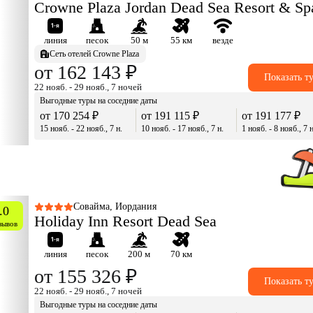
Crowne Plaza Jordan Dead Sea Resort & Sp
линия
песок
50 м
55 км
везде
Сеть отелей Crowne Plaza
от 162 143 ₽
Показать т
22 нояб. - 29 нояб., 7 ночей
Выгодные туры на соседние даты
от 170 254 ₽
от 191 115 ₽
от 191 177 ₽
15 нояб. - 22 нояб., 7 н.
10 нояб. - 17 нояб., 7 н.
1 нояб. - 8 нояб., 7 н
Совайма, Иордания
.0
Holiday Inn Resort Dead Sea
зывов
линия
песок
200 м
70 км
от 155 326 ₽
Показать т
22 нояб. - 29 нояб., 7 ночей
Выгодные туры на соседние даты