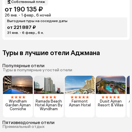
Собственный пляж
от 190 135 ₽
26 янв. - 1 февр., 6 ночей
Выгодные туры на соседние даты
от 221 887 ₽
31 янв. - 6 февр., 6 н.
Туры в лучшие отели Аджмана
Популярные отели
Туры в популярные у гостей отели
★
★
★
★
★
★
★
★
★
★
★
★
★
★
★
★
★
★
Wyndham
Ramada Beach
Fairmont
Dusit Ajman
A
Garden Ajman
Hotel Ajman By
Ajman Hotel
Resort & Villas
Corniche
Wyndham
Пятизвездочные отели
Премиальный отдых