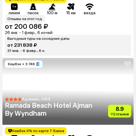
линия
песок
100 м
15 км
везде
Отзывы за этот год
от 200 086 ₽
26 янв. - 1 февр., 6 ночей
Выгодные туры на соседние даты
от 231 838 ₽
31 янв. - 6 февр., 6 н.
Кешбэк
+ 3 746
Аджман, ОАЭ
Ramada Beach Hotel Ajman
8.9
By Wyndham
112 отзывов
Кешбэк 4% по карте Т-Банка