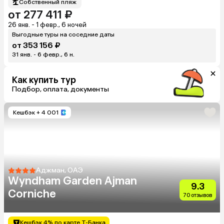
Собственный пляж
от 277 411 ₽
26 янв. - 1 февр., 6 ночей
Выгодные туры на соседние даты
от 353 156 ₽
31 янв. - 6 февр., 6 н.
Как купить тур
Подбор, оплата, документы
Кешбэк
+ 4 001
Аджман, ОАЭ
Wyndham Garden Ajman
9.3
Corniche
70 отзывов
Кешбэк 4% по карте Т-Банка