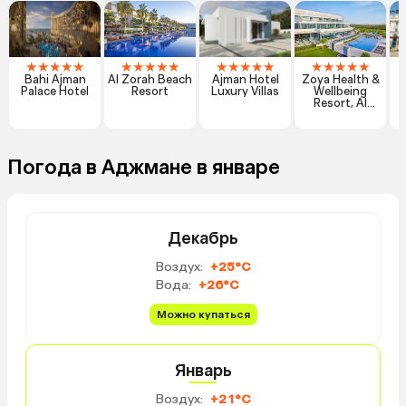
★
★
★
★
★
★
★
★
★
★
★
★
★
★
★
★
★
★
★
★
Bahi Ajman
Al Zorah Beach
Ajman Hotel
Zoya Health &
R
Palace Hotel
Resort
Luxury Villas
Wellbeing
Resort, Al
Zorah
Погода в Аджмане в январе
Декабрь
Воздух:
+25°C
Вода:
+26°C
Можно купаться
Январь
Воздух:
+21°C