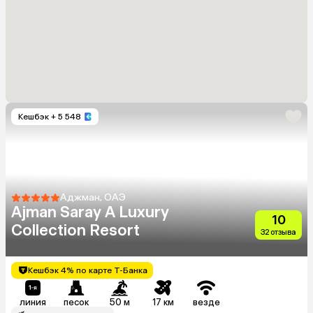
Кешбэк
+ 5 548
Аджман, ОАЭ
Ajman Saray A Luxury
10
Collection Resort
32 отзыва
Кешбэк 4% по карте Т-Банка
линия
песок
50 м
17 км
везде