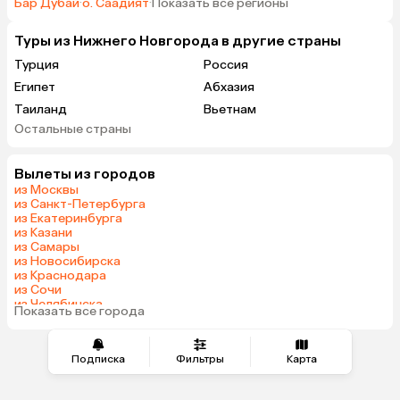
Бар Дубай
·
о. Саадият
·
Показать все регионы
Туры из Нижнего Новгорода в другие страны
Турция
Россия
Египет
Абхазия
Таиланд
Вьетнам
Остальные страны
ОАЭ
Мальдивы
Грузия
Беларусь
Вылеты из городов
Армения
Шри-Ланка
из Москвы
Казахстан
Азербайджан
из Санкт-Петербурга
из Екатеринбурга
Узбекистан
Сербия
из Казани
Катар
Киргизия
из Самары
из Новосибирска
Гонконг
Саудовская Аравия
из Краснодара
Таджикистан
Венгрия
из Сочи
из Челябинска
Показать все города
из Тюмени
Подписка
Фильтры
Карта