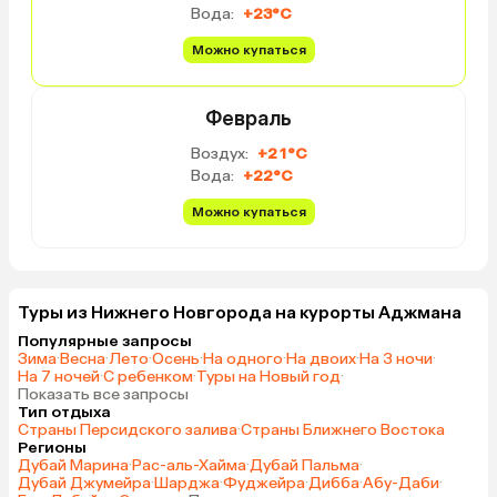
Вода:
+23°C
Можно купаться
Февраль
Воздух:
+21°C
Вода:
+22°C
Можно купаться
Туры из Нижнего Новгорода на курорты Аджмана
Популярные запросы
Зима
·
Весна
·
Лето
·
Осень
·
На одного
·
На двоих
·
На 3 ночи
·
На 7 ночей
·
С ребенком
·
Туры на Новый год
·
Показать все запросы
Тип отдыха
Страны Персидского залива
·
Страны Ближнего Востока
Регионы
Дубай Марина
·
Рас-аль-Хайма
·
Дубай Пальма
·
Дубай Джумейра
·
Шарджа
·
Фуджейра
·
Дибба
·
Абу-Даби
·