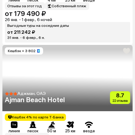
линия
песок
4 км
23 км
везде
Отзывы за этот год
Собственный пляж
от 179 490 ₽
26 янв. - 1 февр., 6 ночей
Выгодные туры на соседние даты
от 211 242 ₽
31 янв. - 6 февр., 6 н.
Кешбэк
+ 3 802
Аджман, ОАЭ
8.7
Ajman Beach Hotel
22 отзыва
Кешбэк 4% по карте Т-Банка
линия
песок
50 м
25 км
везде