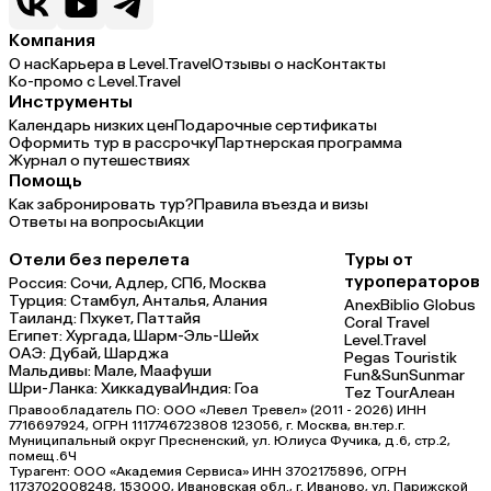
Компания
О нас
Карьера в Level.Travel
Отзывы о нас
Контакты
Ко-промо с Level.Travel
Инструменты
Календарь низких цен
Подарочные сертификаты
Оформить тур в рассрочку
Партнерская программа
Журнал о путешествиях
Помощь
Как забронировать тур?
Правила въезда и визы
Ответы на вопросы
Акции
Отели без перелета
Туры от
туроператоров
Россия:
Сочи,
Адлер,
СПб,
Москва
Турция:
Стамбул,
Анталья,
Алания
Anex
Biblio Globus
Таиланд:
Пхукет,
Паттайя
Coral Travel
Египет:
Хургада,
Шарм-Эль-Шейх
Level.Travel
ОАЭ:
Дубай,
Шарджа
Pegas Touristik
Мальдивы:
Мале,
Маафуши
Fun&Sun
Sunmar
Шри-Ланка:
Хиккадува
Индия:
Гоа
Tez Tour
Алеан
Правообладатель ПО: ООО «Левел Тревел» (2011 - 2026) ИНН
7716697924, ОГРН 1117746723808 123056, г. Москва, вн.тер.г.
Муниципальный округ Пресненский, ул. Юлиуса Фучика, д.6, стр.2,
помещ.6Ч
Турагент: ООО «Академия Сервиса» ИНН 3702175896, ОГРН
1173702008248, 153000, Ивановская обл., г. Иваново, ул. Парижской