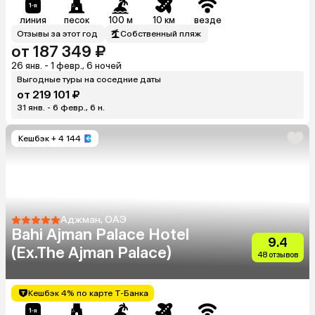
линия
песок
100 м
10 км
везде
Отзывы за этот год
Собственный пляж
от 187 349 ₽
26 янв. - 1 февр., 6 ночей
Выгодные туры на соседние даты
от 219 101 ₽
31 янв. - 6 февр., 6 н.
Кешбэк
+ 4 144
Аджман, ОАЭ
Bahi Ajman Palace Hotel
9.4
(Ex.The Ajman Palace)
48 отзывов
Кешбэк 4% по карте Т-Банка