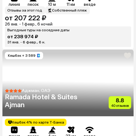
линия
песок
10 м
11 км
везде
Отзывы за этот год
Собственный пляж
от 207 222 ₽
26 янв. - 1 февр., 6 ночей
Выгодные туры на соседние даты
от 238 974 ₽
31 янв. - 6 февр., 6 н.
Кешбэк
+ 3 589
Аджман, ОАЭ
Ramada Hotel & Suites
8.8
Ajman
40 отзывов
Кешбэк 4% по карте Т-Банка