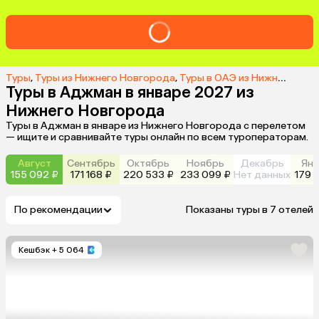
Туры
,
Туры из Нижнего Новгорода
,
Туры в ОАЭ из Нижнего Новгорода
Туры в Аджман в январе 2027 из
Нижнего Новгорода
Туры в Аджман в январе из Нижнего Новгорода с перелетом
— ищите и сравнивайте туры онлайн по всем туроператорам.
Август
Сентябрь
Октябрь
Ноябрь
Декабрь
Янв
155 092 ₽
171 168 ₽
220 533 ₽
233 099 ₽
Нет данных
179 
По рекомендации
Показаны туры в 7 отелей
Кешбэк
+ 5 064