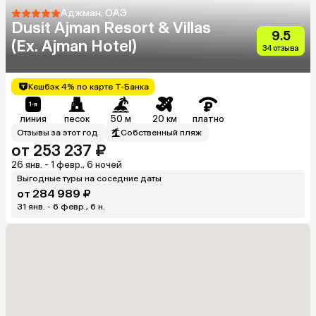
Аджман, ОАЭ
Dusit Ajman Resort & Villas
9.5
(Ex. Ajman Hotel)
34 отзыва
Кешбэк 4% по карте Т-Банка
линия
песок
50 м
20 км
платно
Отзывы за этот год
Собственный пляж
от 253 237 ₽
26 янв. - 1 февр., 6 ночей
Выгодные туры на соседние даты
от 284 989 ₽
31 янв. - 6 февр., 6 н.