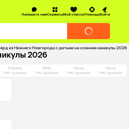
Напишите нам
Сервисы
Мой список
Помощь
Войти
 Бёрд из Нижнего Новгорода с детьми на осенние каникулы 2026
никулы 2026
Апрель
Май
Июнь
Июль
Нет данных
Нет данных
Нет данных
Нет данных