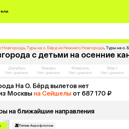
тели
о Новгорода
,
Туры на о. Бёрд из Нижнего Новгорода
,
Туры на о.
вгорода с детьми на осенние ка
Декабрь
Январь
Февраль
Март
Нет данных
Нет данных
Нет данных
Нет данных
рода
На О. Бёрд
вылетов нет
из
Москвы
на Сейшелы
от 687 170 ₽
ры на ближайшие направления
0
Летим Аэрофлотом