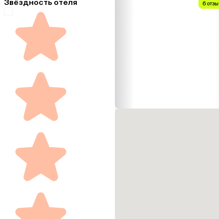
Звёздность отеля
6 отзы