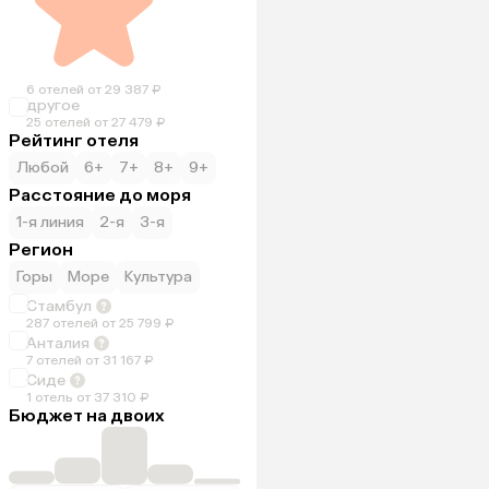
6 отелей от 29 387 ₽
другое
25 отелей от 27 479 ₽
Рейтинг отеля
Любой
6+
7+
8+
9+
Расстояние до моря
1-я линия
2-я
3-я
Регион
Горы
Море
Культура
Стамбул
287 отелей от 25 799 ₽
Анталия
7 отелей от 31 167 ₽
Сиде
1 отель от 37 310 ₽
Бюджет на двоих