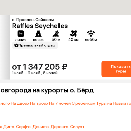
о. Праслен, Сейшелы
Raffles Seychelles
линия
песок
50 м
40 км
лобби
Премиальный отдых
от 1 347 205 ₽
Показать
туры
1 нояб. - 9 нояб., 8 ночей
овгорода на курорты о. Бёрд
дного
·
На двоих
·
На троих
·
На 7 ночей
·
С ребенком
·
Туры на Новый г
Ла Диг
·
о. Серф
·
о. Денис
·
о. Дерош
·
о. Силуэт