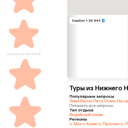
Кешбэк
+ 26 944
4 отеля от 34 959 ₽
Туры из Нижнего Н
Популярные запросы
Зима
·
Весна
·
Лето
·
Осень
·
На о
Показать все запросы
Тип отдыха
Индийский океан
Регионы
о. Маэ
·
о. Кузин
·
о. Праслен
·
о. 