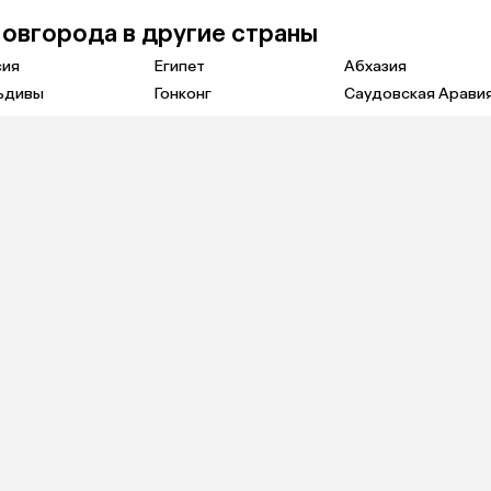
Новгорода в другие страны
сия
Египет
Абхазия
ьдивы
Гонконг
Саудовская Арави