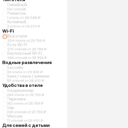
Семейный
Нет отелей
Романтик
1 отель от 38 088 ₽
Активный
3 отеля от 29 270 ₽
Wi-Fi
Все отели
304 отеля от 25 799 ₽
Есть Wi-Fi
270 отелей от 25 799 ₽
Бесплатный Wi-Fi
246 отелей от 25 952 ₽
Водные развлечения
Бассейн
34 отеля от 29 845 ₽
Баня / сауна / хаммам
85 отелей от 26 410 ₽
Удобства в отеле
Кондиционер
284 отеля от 25 799 ₽
Парковка
162 отеля от 25 799 ₽
Бар
246 отелей от 25 799 ₽
Массаж
71 отелей от 26 410 ₽
Для семей с детьми