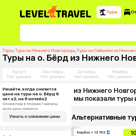
Туры
О
Туры
,
Туры из Нижнего Новгорода
,
Туры на Сейшелы из Нижнег
Туры на о. Бёрд из Нижнего Но
Август
Сентябрь
Октябрь
Ноябрь
Нет данных
Нет данных
Нет данных
Нет данных
Узнайте, когда снизится
из
Нижнего Новго
цена на туры на о. Бёрд 9
мы показали туры
окт.±2, на 6 ночей±2
Оповестим в течение 1 минуты,
если цена снизится
Альтернативные ту
Узнать о снижении цены
1
Кешбэк
+ 13 743