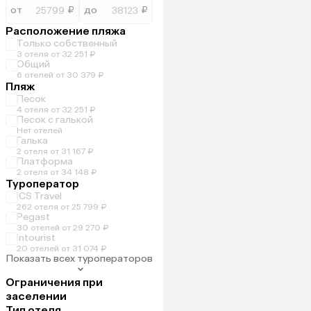
от
₽
до
₽
Расположение пляжа
Только собственный
3 отеля от 32 251 ₽
Общий
6 отелей от 30 379 ₽
Пляж
Песок
4 отеля от 32 251 ₽
Песок с галькой
Нет отелей
Галька
2 отеля от 31 167 ₽
Платформа
2 отеля от 34 148 ₽
Туроператор
ICS Travel
262 отеля от 25 799 ₽
Pegast
30 отелей от 29 270 ₽
Intourist
20 отелей от 31 074 ₽
Показать всех туроператоров
Ограничения при
заселении
Тип отеля