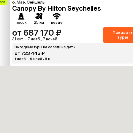
о. Маэ, Сейшелы
вов
Canopy By Hilton Seychelles
песок
25 км
везде
от 687 170 ₽
Показать
туры
31 окт. - 7 нояб., 7 ночей
Выгодные туры на соседние даты
от 723 445 ₽
1 нояб. - 9 нояб., 8 н.