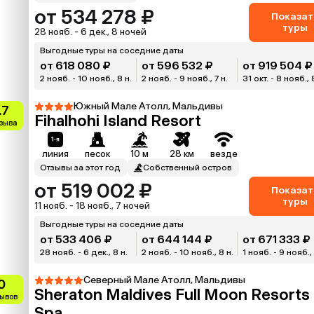
от 534 278 ₽
Показат
туры
28 нояб. - 6 дек., 8 ночей
Выгодные туры на соседние даты
от 618 080 ₽
от 596 532 ₽
от 919 504 ₽
2 нояб. - 10 нояб., 8 н.
2 нояб. - 9 нояб., 7 н.
31 окт. - 8 нояб., 
Южный Мале Атолл, Мальдивы
.7
Fihalhohi Island Resort
тзыва
линия
песок
10 м
28 км
везде
Отзывы за этот год
Собственный остров
от 519 002 ₽
Показат
туры
11 нояб. - 18 нояб., 7 ночей
Выгодные туры на соседние даты
от 533 406 ₽
от 644 144 ₽
от 671 333 ₽
28 нояб. - 6 дек., 8 н.
2 нояб. - 10 нояб., 8 н.
1 нояб. - 9 нояб., 
Северный Мале Атолл, Мальдивы
0
Sheraton Maldives Full Moon Resorts
зывов
Spa