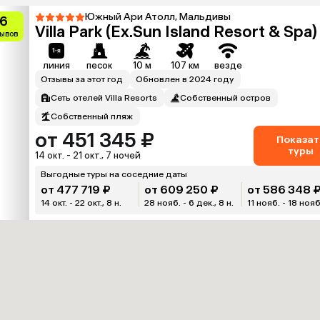
Южный Ари Атолл, Мальдивы
.6
Villa Park (Ex.Sun Island Resort & Spa)
зывов
линия
песок
10 м
107 км
везде
Отзывы за этот год
Обновлен в 2024 году
Сеть отелей Villa Resorts
Собственный остров
Собственный пляж
от 451 345 ₽
Показат
туры
14 окт. - 21 окт., 7 ночей
Выгодные туры на соседние даты
от 477 719 ₽
от 609 250 ₽
от 586 348 
14 окт. - 22 окт., 8 н.
28 нояб. - 6 дек., 8 н.
11 нояб. - 18 нояб.