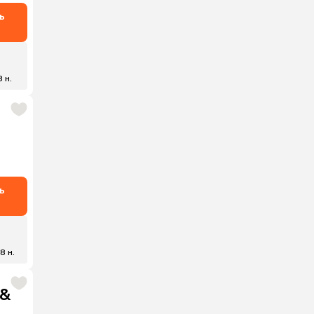
ь
8 н.
ь
8 н.
 &