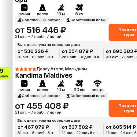
линия
песок
10 м
6 км
Собственный остров
Собственный пляж
от 516 446 ₽
Показат
туры
31 окт. - 7 нояб., 7 ночей
Выгодные туры на соседние даты
от 536 226 ₽
от 554 879 ₽
от 690 383 
31 окт. - 8 нояб., 8 н.
28 нояб. - 6 дек., 8 н.
30 окт. - 7 нояб., 
Даалу Атолл, Мальдивы
.9
Kandima Maldives
зывов
линия
песок
10 м
90 км
везде
Собственный остров
Собственный пляж
от 455 408 ₽
Показат
туры
31 окт. - 7 нояб., 7 ночей
Выгодные туры на соседние даты
от 467 079 ₽
от 537 502 ₽
от 605 514 ₽
31 окт. - 8 нояб., 8 н.
14 окт. - 22 окт., 8 н.
16 окт. - 24 окт., 8