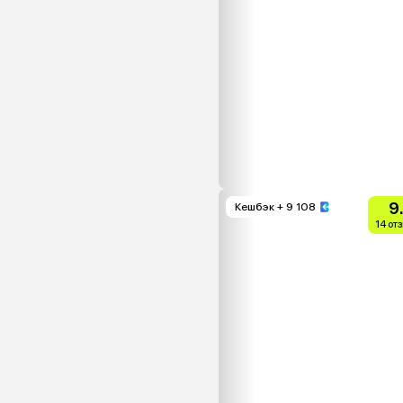
9
Кешбэк
+ 9 108
14 от