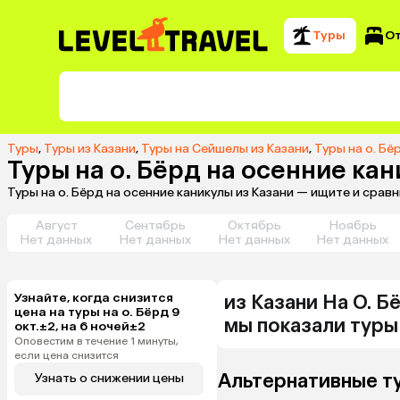
Туры
О
Туры
,
Туры из Казани
,
Туры на Сейшелы из Казани
,
Туры на о. Бё
Туры на о. Бёрд на осенние кан
Туры на о. Бёрд на осенние каникулы из Казани — ищите и сра
Август
Сентябрь
Октябрь
Ноябрь
Нет данных
Нет данных
Нет данных
Нет данных
Узнайте, когда снизится
из
Казани
На О. Б
цена на туры на о. Бёрд 9
мы показали туры
окт.±2, на 6 ночей±2
Оповестим в течение 1 минуты,
если цена снизится
Альтернативные т
Узнать о снижении цены