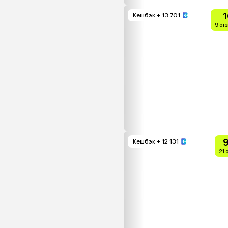
1
Кешбэк
+ 13 701
9 от
9
Кешбэк
+ 12 131
21 