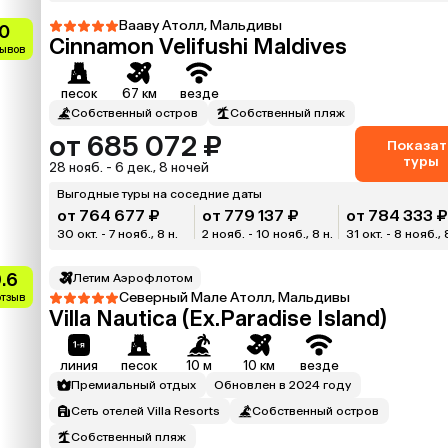
Вааву Атолл, Мальдивы
0
Cinnamon Velifushi Maldives
зывов
песок
67 км
везде
Собственный остров
Собственный пляж
от 685 072 ₽
Показат
туры
28 нояб. - 6 дек., 8 ночей
Выгодные туры на соседние даты
от 764 677 ₽
от 779 137 ₽
от 784 333 
30 окт. - 7 нояб., 8 н.
2 нояб. - 10 нояб., 8 н.
31 окт. - 8 нояб., 
.6
Летим Аэрофлотом
Северный Мале Атолл, Мальдивы
отзыв
Villa Nautica (Ex.Paradise Island)
линия
песок
10 м
10 км
везде
Премиальный отдых
Обновлен в 2024 году
Сеть отелей Villa Resorts
Собственный остров
Собственный пляж