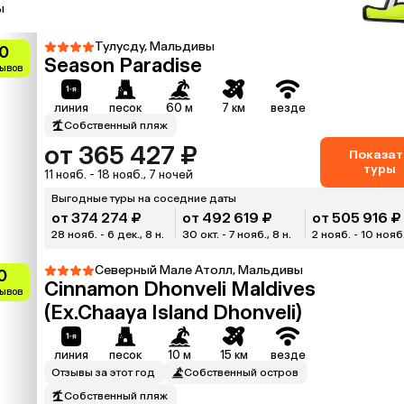
ы
Тулусду, Мальдивы
0
Season Paradise
зывов
линия
песок
60 м
7 км
везде
Собственный пляж
от 365 427 ₽
Показат
туры
11 нояб. - 18 нояб., 7 ночей
Выгодные туры на соседние даты
от 374 274 ₽
от 492 619 ₽
от 505 916 ₽
28 нояб. - 6 дек., 8 н.
30 окт. - 7 нояб., 8 н.
2 нояб. - 10 нояб.
Северный Мале Атолл, Мальдивы
0
Cinnamon Dhonveli Maldives
зывов
(Ex.Chaaya Island Dhonveli)
линия
песок
10 м
15 км
везде
Отзывы за этот год
Собственный остров
Собственный пляж