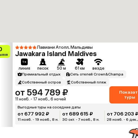
Лавиани Атолл, Мальдивы
0
Jawakara Island Maldives
зывов
линия
песок
50 м
61 км
везде
Премиальный отдых
Сеть отелей Crown&Champa
Собственный остров
Собственный пляж
от 594 789 ₽
Показат
туры
11 нояб. - 17 нояб., 6 ночей
Выгодные туры на соседние даты
от 677 992 ₽
от 689 615 ₽
от 706 203 
11 нояб. - 19 нояб., 8 н.
30 окт. - 7 нояб., 8 н.
28 нояб. - 6 дек.,