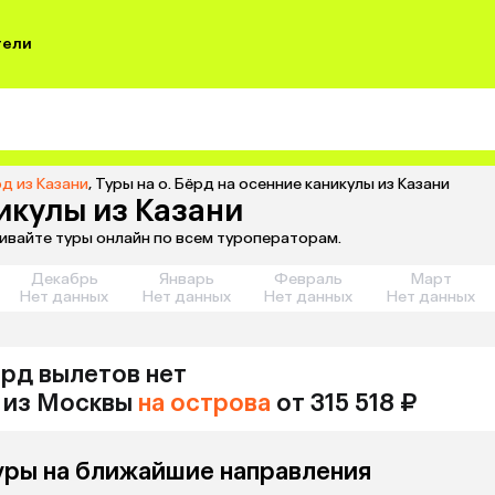
тели
рд из Казани
,
Туры на о. Бёрд на осенние каникулы из Казани
икулы из Казани
внивайте туры онлайн по всем туроператорам.
Декабрь
Январь
Февраль
Март
Нет данных
Нет данных
Нет данных
Нет данных
ёрд
вылетов нет
из
Москвы
на острова
от 315 518 ₽
уры на ближайшие направления