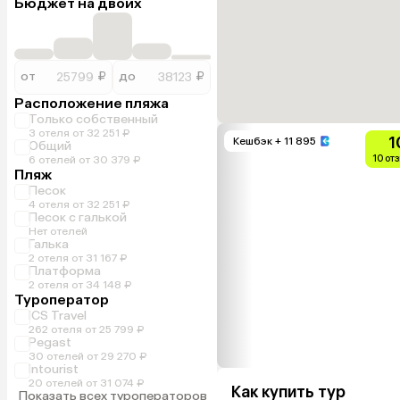
Бюджет на двоих
от
₽
до
₽
Расположение пляжа
Только собственный
3 отеля от 32 251 ₽
1
Кешбэк
+ 11 895
Общий
10 от
6 отелей от 30 379 ₽
Пляж
Песок
4 отеля от 32 251 ₽
Песок с галькой
Нет отелей
Галька
2 отеля от 31 167 ₽
Платформа
2 отеля от 34 148 ₽
Туроператор
ICS Travel
262 отеля от 25 799 ₽
Pegast
30 отелей от 29 270 ₽
Intourist
20 отелей от 31 074 ₽
Как купить тур
Показать всех туроператоров