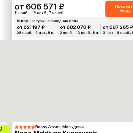
от 606 571 ₽
Показат
туры
11 нояб. - 18 нояб., 7 ночей
Выгодные туры на соседние даты
от 621 197 ₽
от 682 070 ₽
от 687 265 
28 нояб. - 6 дек., 8 н.
2 нояб. - 10 нояб., 8 н.
31 окт. - 8 нояб., 
Вааву Атолл, Мальдивы
0