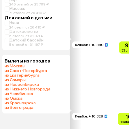
246 отелей от 25 799 ₽
Массаж
71 отелей от 26 410 ₽
Для семей с детьми
Няня
24 отеля от 26 410 ₽
Детское меню
6 отелей от 31 371 ₽
Детский бассейн
9
5 отелей от 31 167 ₽
Кешбэк
+ 10 380
33 о
Вылеты из городов
из Москвы
из Санкт-Петербурга
из Екатеринбурга
из Самары
из Новосибирска
из Нижнего Новгорода
из Челябинска
из Омска
из Красноярска
из Волгограда
1
Кешбэк
+ 10 328
13 от