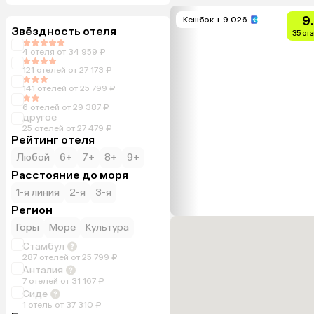
9
Кешбэк
+ 9 026
Звёздность отеля
35 от
4 отеля от 34 959 ₽
121 отелей от 27 173 ₽
141 отелей от 25 799 ₽
6 отелей от 29 387 ₽
другое
25 отелей от 27 479 ₽
Рейтинг отеля
Любой
6+
7+
8+
9+
Расстояние до моря
1-я линия
2-я
3-я
Регион
Горы
Море
Культура
Стамбул
287 отелей от 25 799 ₽
Анталия
7 отелей от 31 167 ₽
Сиде
1 отель от 37 310 ₽