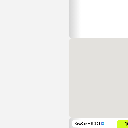
1
Кешбэк
+ 9 331