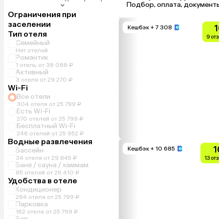
Подбор, оплата, документ
Ограничения при
заселении
1
Кешбэк
+ 7 308
Тип отеля
9 от
Семейный
Нет отелей
Романтик
1 отель от 38 088 ₽
Активный
3 отеля от 29 270 ₽
Wi-Fi
Все отели
304 отеля от 25 799 ₽
Есть Wi-Fi
270 отелей от 25 799 ₽
Бесплатный Wi-Fi
246 отелей от 25 952 ₽
Водные развлечения
1
Кешбэк
+ 10 685
Бассейн
34 отеля от 29 845 ₽
13 от
Баня / сауна / хаммам
85 отелей от 26 410 ₽
Удобства в отеле
Кондиционер
284 отеля от 25 799 ₽
Парковка
162 отеля от 25 799 ₽
Бар