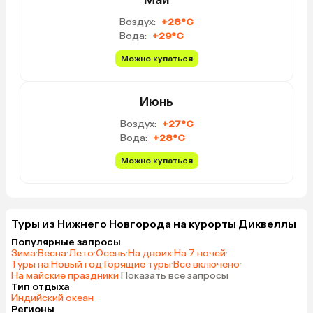
Воздух:
+28°C
Вода:
+29°C
Можно купаться
Июнь
Воздух:
+27°C
Вода:
+28°C
Можно купаться
Туры из Нижнего Новгорода на курорты Диквеллы
Популярные запросы
Зима
·
Весна
·
Лето
·
Осень
·
На двоих
·
На 7 ночей
·
Туры на Новый год
·
Горящие туры
·
Все включено
·
На майские праздники
·
Показать все запросы
Тип отдыха
Индийский океан
Регионы