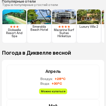
Популярные отели
Туры в популярные у гостей отели
★
★
★
★
★
★
★
Smeralda
Luxury Villa 2
L
Beach Hotel
Dickwella
Mazarine Surf
Resort And
Suites
Spa
Hiriketiya
Погода в Диквелле весной
Апрель
Воздух:
+28°C
Вода:
+30°C
Можно купаться
Май