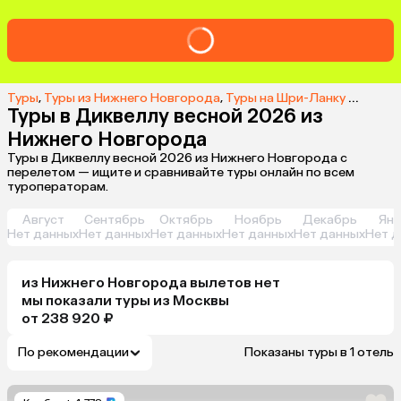
Туры
,
Туры из Нижнего Новгорода
,
Туры на Шри-Ланку из Нижнего Новгорода
Туры в Диквеллу весной 2026 из
Нижнего Новгорода
Туры в Диквеллу весной 2026 из Нижнего Новгорода с
перелетом — ищите и сравнивайте туры онлайн по всем
туроператорам.
Август
Сентябрь
Октябрь
Ноябрь
Декабрь
Янв
Нет данных
Нет данных
Нет данных
Нет данных
Нет данных
Нет д
из
Нижнего Новгорода
вылетов нет
мы показали туры
из
Москвы
от 238 920 ₽
По рекомендации
Показаны туры в 1 отель