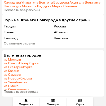
Хиккадува
·
Унаватуна
·
Бентота
·
Берувела
·
Ахунгала
·
Велигама
·
Пассикуда
·
Мирисса
·
Ваддува
·
Маунт Лавиния
·
Показать все регионы
Туры из Нижнего Новгорода в другие страны
Турция
Россия
Египет
Абхазия
Таиланд
Вьетнам
Остальные страны
ОАЭ
Мальдивы
Грузия
Армения
Вылеты из городов
Шри-Ланка
Казахстан
из Москвы
Азербайджан
Узбекистан
из Санкт-Петербурга
из Екатеринбурга
Сербия
Катар
из Казани
Киргизия
Гонконг
из Самары
из Новосибирска
Саудовская Аравия
Венгрия
из Челябинска
из Омска
из Красноярска
Показать все города
из Волгограда
Подписка
Фильтры
Карта