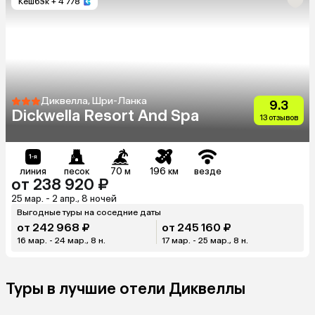
Кешбэк
+ 4 778
Диквелла, Шри-Ланка
9.3
Dickwella Resort And Spa
13 отзывов
линия
песок
70 м
196 км
везде
от 238 920 ₽
25 мар. - 2 апр., 8 ночей
Выгодные туры на соседние даты
от 242 968 ₽
от 245 160 ₽
16 мар. - 24 мар., 8 н.
17 мар. - 25 мар., 8 н.
Туры в лучшие отели Диквеллы