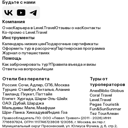
Будьте с нами
Компания
О нас
Карьера в Level.Travel
Отзывы о нас
Контакты
Ко-промо с Level.Travel
Инструменты
Календарь низких цен
Подарочные сертификаты
Оформить тур в рассрочку
Партнерская программа
Журнал о путешествиях
Помощь
Как забронировать тур?
Правила въезда и визы
Ответы на вопросы
Акции
Отели без перелета
Туры от
туроператоров
Россия:
Сочи,
Адлер,
СПб,
Москва
Турция:
Стамбул,
Анталья,
Алания
Anex
Biblio Globus
Таиланд:
Пхукет,
Паттайя
Coral Travel
Египет:
Хургада,
Шарм-Эль-Шейх
Level.Travel
ОАЭ:
Дубай,
Шарджа
Pegas Touristik
Мальдивы:
Мале,
Маафуши
Fun&Sun
Sunmar
Шри-Ланка:
Хиккадува
Индия:
Гоа
Tez Tour
Алеан
Правообладатель ПО: ООО «Левел Тревел» (2011 - 2026) ИНН
7716697924, ОГРН 1117746723808 123056, г. Москва, вн.тер.г.
Муниципальный округ Пресненский, ул. Юлиуса Фучика, д.6, стр.2,