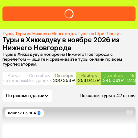
Туры
,
Туры из Нижнего Новгорода
,
Туры на Шри-Ланку из Нижнего Новгорода
Туры в Хиккадуву в ноябре 2026 из
Нижнего Новгорода
Туры в Хиккадуву в ноябре из Нижнего Новгорода с
перелетом — ищите и сравнивайте туры онлайн по всем
туроператорам.
Август
Сентябрь
Октябрь
Ноябрь
Декабрь
Янв
Нет данных
Нет данных
300 353 ₽
259 945 ₽
245 061 ₽
243 
По рекомендации
Показаны туры в 42 отеля
Кешбэк
+ 5 884