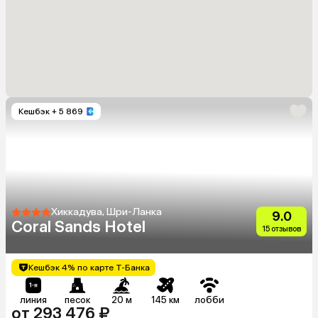
Кешбэк
+ 5 869
Хиккадува, Шри-Ланка
9.0
Coral Sands Hotel
15 отзывов
Кешбэк 4% по карте Т-Банка
линия
песок
20 м
145 км
лобби
от 293 476 ₽