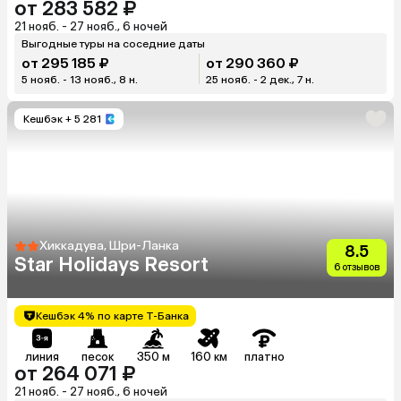
от 283 582 ₽
21 нояб. - 27 нояб., 6 ночей
Выгодные туры на соседние даты
от 295 185 ₽
от 290 360 ₽
5 нояб. - 13 нояб., 8 н.
25 нояб. - 2 дек., 7 н.
Кешбэк
+ 5 281
Хиккадува, Шри-Ланка
8.5
Star Holidays Resort
6 отзывов
Кешбэк 4% по карте Т-Банка
линия
песок
350 м
160 км
платно
от 264 071 ₽
21 нояб. - 27 нояб., 6 ночей