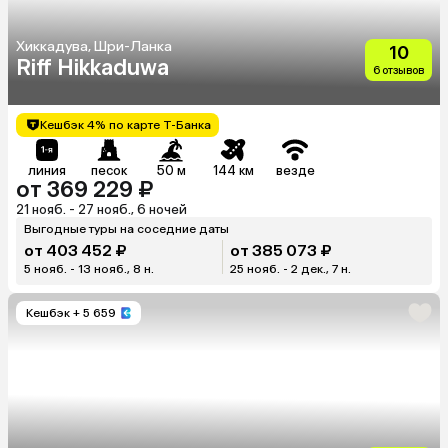
Хиккадува, Шри-Ланка
10
Riff Hikkaduwa
6 отзывов
Кешбэк 4% по карте Т-Банка
линия
песок
50 м
144 км
везде
от 369 229 ₽
21 нояб. - 27 нояб., 6 ночей
Выгодные туры на соседние даты
от 403 452 ₽
от 385 073 ₽
5 нояб. - 13 нояб., 8 н.
25 нояб. - 2 дек., 7 н.
Кешбэк
+ 5 659