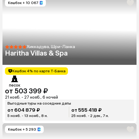
Кешбэк
+ 10 067
Хиккадува, Шри-Ланка
Haritha Villas & Spa
Кешбэк 4% по карте Т-Банка
песок
от 503 399 ₽
21 нояб. - 27 нояб., 6 ночей
Выгодные туры на соседние даты
от 604 879 ₽
от 555 418 ₽
5 нояб. - 13 нояб., 8 н.
25 нояб. - 2 дек., 7 н.
Кешбэк
+ 5 293