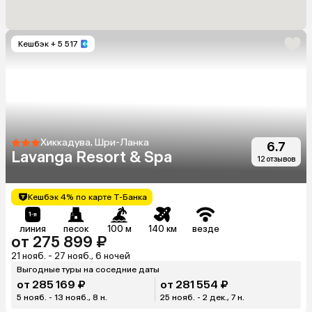
Кешбэк
+ 5 517
Хиккадува, Шри-Ланка
6.7
Lavanga Resort & Spa
12 отзывов
Кешбэк 4% по карте Т-Банка
линия
песок
100 м
140 км
везде
от 275 899 ₽
21 нояб. - 27 нояб., 6 ночей
Выгодные туры на соседние даты
от 285 169 ₽
от 281 554 ₽
5 нояб. - 13 нояб., 8 н.
25 нояб. - 2 дек., 7 н.