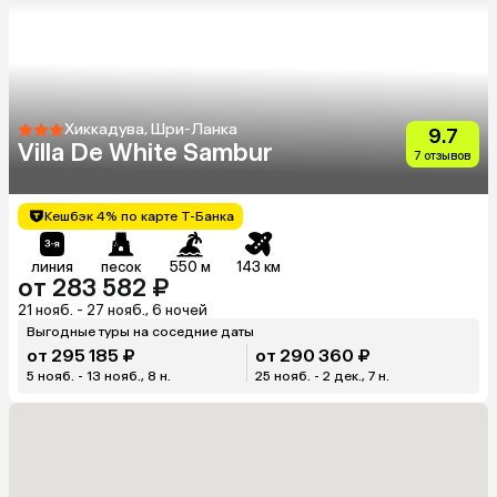
Хиккадува, Шри-Ланка
9.7
Villa De White Sambur
7 отзывов
Кешбэк 4% по карте Т-Банка
линия
песок
550 м
143 км
от 283 582 ₽
21 нояб. - 27 нояб., 6 ночей
Выгодные туры на соседние даты
от 295 185 ₽
от 290 360 ₽
5 нояб. - 13 нояб., 8 н.
25 нояб. - 2 дек., 7 н.