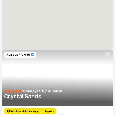
Кешбэк
+ 6 935
Хиккадува, Шри-Ланка
Crystal Sands
Кешбэк 4% по карте Т-Банка