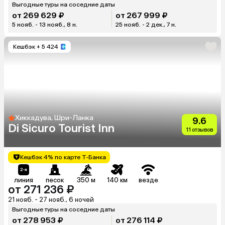
Выгодные туры на соседние даты
от 269 629 ₽
от 267 999 ₽
5 нояб. - 13 нояб., 8 н.
25 нояб. - 2 дек., 7 н.
Кешбэк
+ 5 424
Хиккадува, Шри-Ланка
9.6
Di Sicuro Tourist Inn
11 отзывов
Кешбэк 4% по карте Т-Банка
линия
песок
350 м
140 км
везде
от 271 236 ₽
21 нояб. - 27 нояб., 6 ночей
Выгодные туры на соседние даты
от 278 953 ₽
от 276 114 ₽