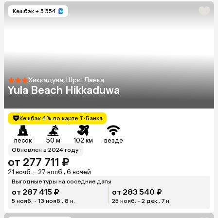
Кешбэк
+ 5 554
Хиккадува, Шри-Ланка
Yula Beach Hikkaduwa
Кешбэк 4% по карте Т-Банка
песок
50 м
102 км
везде
Обновлен в 2024 году
от 277 711 ₽
21 нояб. - 27 нояб., 6 ночей
Выгодные туры на соседние даты
от 287 415 ₽
от 283 540 ₽
5 нояб. - 13 нояб., 8 н.
25 нояб. - 2 дек., 7 н.