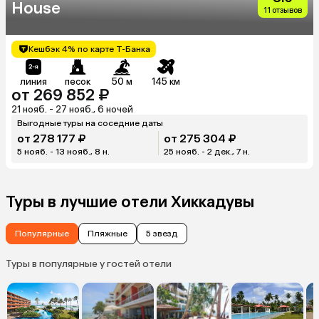
House
11 отзывов
Кешбэк 4% по карте Т-Банка
линия
песок
50 м
145 км
от 269 852 ₽
21 нояб. - 27 нояб., 6 ночей
Выгодные туры на соседние даты
от 278 177 ₽
от 275 304 ₽
5 нояб. - 13 нояб., 8 н.
25 нояб. - 2 дек., 7 н.
Туры в лучшие отели Хиккадувы
Популярные
Пляжные
5 звезд
Туры в популярные у гостей отели