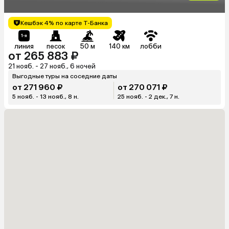
Кешбэк 4% по карте Т-Банка
линия
песок
50 м
140 км
лобби
от 265 883 ₽
21 нояб. - 27 нояб., 6 ночей
Выгодные туры на соседние даты
от 271 960 ₽
от 270 071 ₽
5 нояб. - 13 нояб., 8 н.
25 нояб. - 2 дек., 7 н.