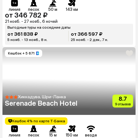
линия
песок
50 м
143 км
от 346 782 ₽
21 нояб. - 27 нояб., 6 ночей
Выгодные туры на соседние даты
от 361 838 ₽
от 366 597 ₽
5 нояб. - 13 нояб., 8 н.
25 нояб. - 2 дек., 7 н.
Кешбэк
+ 5 671
Хиккадува, Шри-Ланка
8.7
Serenade Beach Hotel
9 отзывов
Кешбэк 4% по карте Т-Банка
линия
песок
15 м
150 км
везде