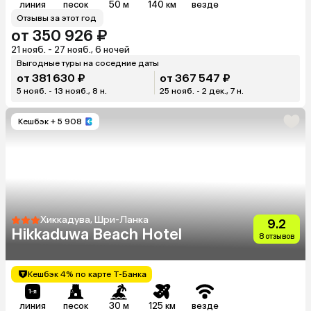
линия
песок
50 м
140 км
везде
Отзывы за этот год
от 350 926 ₽
21 нояб. - 27 нояб., 6 ночей
Выгодные туры на соседние даты
от 381 630 ₽
от 367 547 ₽
5 нояб. - 13 нояб., 8 н.
25 нояб. - 2 дек., 7 н.
Кешбэк
+ 5 908
Хиккадува, Шри-Ланка
9.2
Hikkaduwa Beach Hotel
8 отзывов
Кешбэк 4% по карте Т-Банка
линия
песок
30 м
125 км
везде