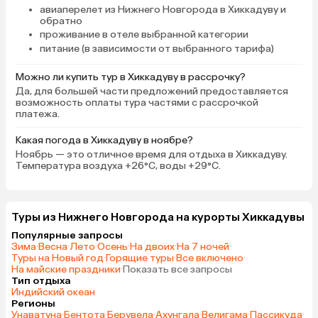
авиаперелет из Нижнего Новгорода в Хиккадуву и
обратно
проживание в отеле выбранной категории
питание (в зависимости от выбранного тарифа)
Можно ли купить тур в Хиккадуву в рассрочку?
Да, для большей части предложений предоставляется
возможность оплаты тура частями с рассрочкой
платежа.
Какая погода в Хиккадуву в ноябре?
Ноябрь — это отличное время для отдыха в Хиккадуву.
Температура воздуха +26°C, воды +29°C.
Туры из Нижнего Новгорода на курорты Хиккадувы
Популярные запросы
Зима
·
Весна
·
Лето
·
Осень
·
На двоих
·
На 7 ночей
·
Туры на Новый год
·
Горящие туры
·
Все включено
·
На майские праздники
·
Показать все запросы
Тип отдыха
Индийский океан
Регионы
Унаватуна
·
Бентота
·
Берувела
·
Ахунгала
·
Велигама
·
Пассикуда
·