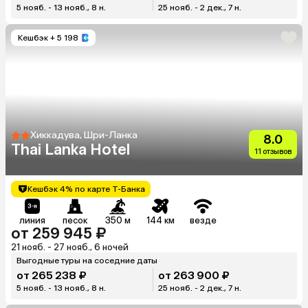
5 нояб. - 13 нояб., 8 н.
25 нояб. - 2 дек., 7 н.
Кешбэк
+ 5 198
Хиккадува, Шри-Ланка
8.0
Thai Lanka Hotel
11 отзывов
Кешбэк 4% по карте Т-Банка
линия
песок
350 м
144 км
везде
от 259 945 ₽
21 нояб. - 27 нояб., 6 ночей
Выгодные туры на соседние даты
от 265 238 ₽
от 263 900 ₽
5 нояб. - 13 нояб., 8 н.
25 нояб. - 2 дек., 7 н.