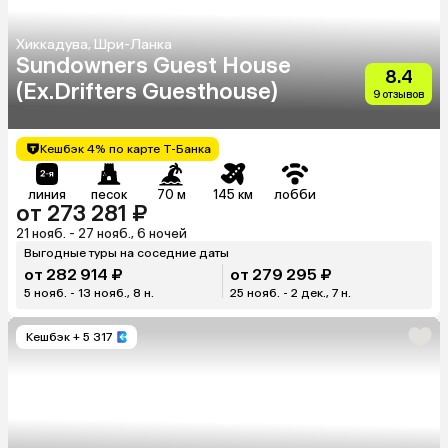
Хиккадува, Шри-Ланка
Sundowners Guest House
8.4
(Ex.Drifters Guesthouse)
9 отзывов
Кешбэк 4% по карте Т-Банка
линия
песок
70 м
145 км
лобби
от 273 281 ₽
21 нояб. - 27 нояб., 6 ночей
Выгодные туры на соседние даты
от 282 914 ₽
от 279 295 ₽
5 нояб. - 13 нояб., 8 н.
25 нояб. - 2 дек., 7 н.
Кешбэк
+ 5 317