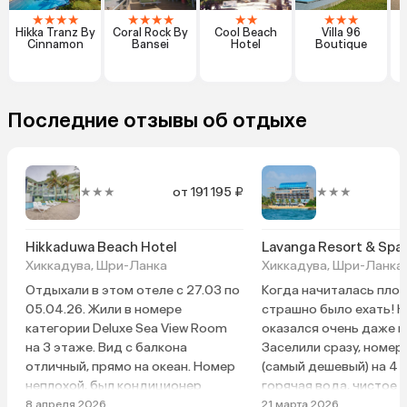
★
★
★
★
★
★
★
★
★
★
★
★
★
Hikka Tranz By
Coral Rock By
Cool Beach
Villa 96
Cinnamon
Bansei
Hotel
Boutique
Последние отзывы об отдыхе
★★★
от 191 195 ₽
★★★
Hikkaduwa Beach Hotel
Lavanga Resort & Spa
Хиккадува, Шри-Ланка
Хиккадува, Шри-Ланка
Отдыхали в этом отеле с 27.03 по
Когда начиталась плох
05.04.26. Жили в номере
страшно было ехать! Н
категории Deluxe Sea View Room
оказался очень даже 
на 3 этаже. Вид с балкона
Заселили сразу, номер
отличный, прямо на океан. Номер
(самый дешевый) на 4 
неплохой, был кондиционер
горячая вода, чистое 
рабочий, небольшой холодильник.
белье, телевизор и пр
8 апреля 2026
21 марта 2026