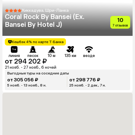
Хиккадува, Шри-Ланка
Coral Rock By Bansei (Ex.
10
Bansei By Hotel J)
7 отзывов
Кешбэк 4% по карте Т-Банка
линия
песок
10 м
135 км
везде
от 294 202 ₽
21 нояб. - 27 нояб., 6 ночей
Выгодные туры на соседние даты
от 305 056 ₽
от 298 776 ₽
5 нояб. - 13 нояб., 8 н.
25 нояб. - 2 дек., 7 н.