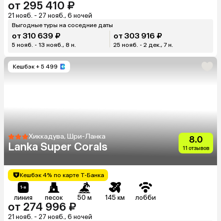
от 295 410 ₽
21 нояб. - 27 нояб., 6 ночей
Выгодные туры на соседние даты
от 310 639 ₽
от 303 916 ₽
5 нояб. - 13 нояб., 8 н.
25 нояб. - 2 дек., 7 н.
Кешбэк
+ 5 499
Хиккадува, Шри-Ланка
8.0
Lanka Super Corals
11 отзывов
Кешбэк 4% по карте Т-Банка
линия
песок
50 м
145 км
лобби
от 274 996 ₽
21 нояб. - 27 нояб., 6 ночей