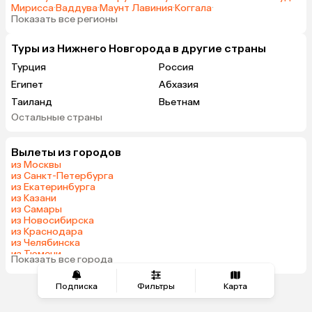
Мирисса
·
Ваддува
·
Маунт Лавиния
·
Коггала
·
Показать все регионы
Туры из Нижнего Новгорода в другие страны
Турция
Россия
Египет
Абхазия
Таиланд
Вьетнам
Остальные страны
ОАЭ
Мальдивы
Грузия
Беларусь
Вылеты из городов
Армения
Шри-Ланка
из Москвы
Казахстан
Азербайджан
из Санкт-Петербурга
из Екатеринбурга
Узбекистан
Сербия
из Казани
Катар
Киргизия
из Самары
из Новосибирска
Гонконг
Саудовская Аравия
из Краснодара
Таджикистан
Венгрия
из Челябинска
из Тюмени
Показать все города
из Минеральных Вод
Подписка
Фильтры
Карта