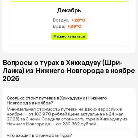
пройти влево 15 минут,
Декабрь
рыбацкий пляж, волны
значительно меньше! 
Воздух:
+26°C
купаться рядом с чер
Вода:
+29°C
пляжем и возле корал
(1 час пешком направо 
Можно купаться
минут на крези басе (ц
примерно 40 шри-ланк
рупий в одну сторону) 
Вопросы о турах в Хиккадуву (Шри-
туке (цена около 500 р
сторону). Мы ездили н
Ланка) из Нижнего Новгорода в ноябре
басе, остановка прям у
2026
называется «Лаванга».
Сколько стоит путевка в Хиккадуву из Нижнего
Новгорода в ноябре?
Минимальная стоимость путевки на двоих взрослых в
ноябре — от 183 970 рублей (цена актуальна на 24 мая
2026) за 3 ночи. Средняя стоимость тура в Хиккадуву из
Нижнего Новгорода — от 232 362 рублей.
Что входит в стоимость тура?