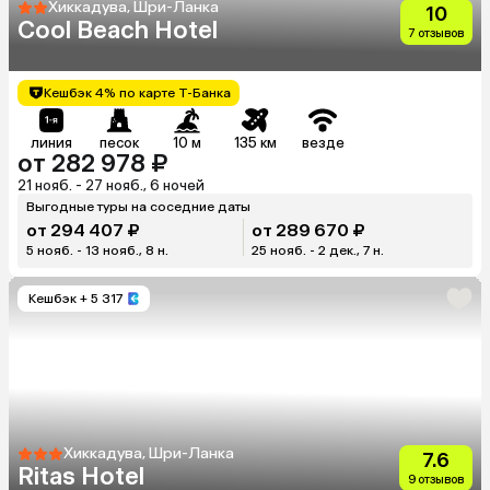
Хиккадува, Шри-Ланка
10
Cool Beach Hotel
7 отзывов
Кешбэк 4% по карте Т-Банка
линия
песок
10 м
135 км
везде
от 282 978 ₽
21 нояб. - 27 нояб., 6 ночей
Выгодные туры на соседние даты
от 294 407 ₽
от 289 670 ₽
5 нояб. - 13 нояб., 8 н.
25 нояб. - 2 дек., 7 н.
Кешбэк
+ 5 317
Хиккадува, Шри-Ланка
7.6
Ritas Hotel
9 отзывов