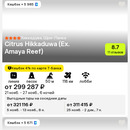
Кешбэк
+ 5 985
Хиккадува, Шри-Ланка
Citrus Hikkaduwa (Ex.
8.7
Amaya Reef)
11 отзывов
Кешбэк 4% по карте Т-Банка
линия
песок
50 м
118 км
лобби
от 299 287 ₽
21 нояб. - 27 нояб., 6 ночей
Выгодные туры на соседние даты
от 321 116 ₽
от 311 415 ₽
5 нояб. - 13 нояб., 8 н.
25 нояб. - 2 дек., 7 н.
Кешбэк
+ 5 671