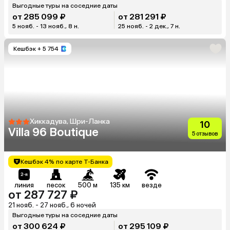
Выгодные туры на соседние даты
от 285 099 ₽
от 281 291 ₽
5 нояб. - 13 нояб., 8 н.
25 нояб. - 2 дек., 7 н.
Кешбэк
+ 5 754
Хиккадува, Шри-Ланка
10
Villa 96 Boutique
5 отзывов
Кешбэк 4% по карте Т-Банка
линия
песок
500 м
135 км
везде
от 287 727 ₽
21 нояб. - 27 нояб., 6 ночей
Выгодные туры на соседние даты
от 300 624 ₽
от 295 109 ₽