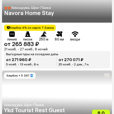
Хиккадува, Шри-Ланка
Navora Home Stay
Кешбэк 4% по карте Т-Банка
линия
песок
250 м
80 км
везде
от 265 883 ₽
21 нояб. - 27 нояб., 6 ночей
Выгодные туры на соседние даты
от 271 960 ₽
от 270 071 ₽
5 нояб. - 13 нояб., 8 н.
25 нояб. - 2 дек., 7 н.
Кешбэк
+ 5 397
Хиккадува, Шри-Ланка
Ykd Tourist Rest Guest
8.0