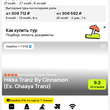
21 нояб. - 27 нояб., 6 ночей
Выгодные туры на соседние даты
от 309 712 ₽
от 306 592 ₽
5 нояб. - 13 нояб., 8 н.
25 нояб. - 2 дек., 7 н.
Как купить тур
Подбор, оплата, документы
Кешбэк
+ 7 018
Хиккадува, Шри-Ланка
Hikka Tranz By Cinnamon
9.3
(Ex. Chaaya Tranz)
26 отзывов
Кешбэк 4% по карте Т-Банка