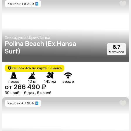
Кешбэк
+ 5 329
Хиккадува, Шри-Ланка
Polina Beach (Ex.Hansa
6.7
Surf)
9 отзывов
Кешбэк 4% по карте Т-Банка
песок
10 м
145 км
везде
от 266 490 ₽
30 нояб. - 6 дек., 6 ночей
Кешбэк
+ 7 384