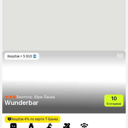
Кешбэк
+ 5 910
Бентота, Шри-Ланка
10
Wunderbar
9 отзывов
Кешбэк 4% по карте Т-Банка