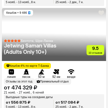
5 нояб. - 13 нояб., 8 н.
25 нояб. - 2 дек., 7 н.
Кешбэк
+ 9 486
Бентота, Шри-Ланка
Jetwing Saman Villas
9.5
(Adults Only 10+)
10 отзывов
Кешбэк 4% по карте Т-Банка
линия
песок
50 м
92 км
везде
Отзывы за этот год
Премиальный отдых
от 474 329 ₽
21 нояб. - 27 нояб., 6 ночей
Выгодные туры на соседние даты
от 556 875 ₽
от 517 084 ₽
5 нояб. - 13 нояб., 8 н.
25 нояб. - 2 дек., 7 н.