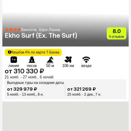
Бентота, Шри-Ланка
8.0
Ekho Surf (Ex. The Surf)
9 отзывов
Кешбэк 4% по карте Т-Банка
линия
песок
50 м
106 км
везде
от 310 330 ₽
21 нояб. - 27 нояб., 6 ночей
Выгодные туры на соседние даты
от 329 979 ₽
от 321 269 ₽
5 нояб. - 13 нояб., 8 н.
25 нояб. - 2 дек., 7 н.