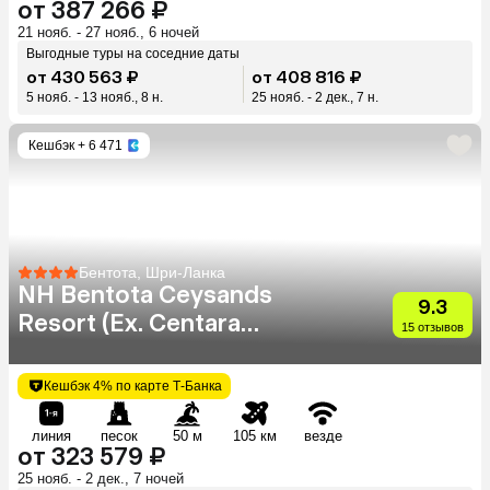
от 387 266 ₽
21 нояб. - 27 нояб., 6 ночей
Выгодные туры на соседние даты
от 430 563 ₽
от 408 816 ₽
5 нояб. - 13 нояб., 8 н.
25 нояб. - 2 дек., 7 н.
Кешбэк
+ 6 471
Бентота, Шри-Ланка
NH Bentota Ceysands
9.3
Resort (Ex. Centara
15 отзывов
Ceysands)
Кешбэк 4% по карте Т-Банка
линия
песок
50 м
105 км
везде
от 323 579 ₽
25 нояб. - 2 дек., 7 ночей