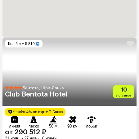
Кешбэк
+ 5 810
Бентота, Шри-Ланка
10
Club Bentota Hotel
7 отзывов
Кешбэк 4% по карте Т-Банка
линия
песок
50 м
90 км
лобби
от 290 512 ₽
21 нояб. - 27 нояб., 6 ночей