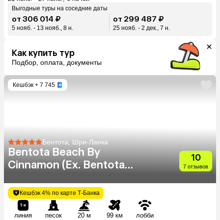
Выгодные туры на соседние даты
от 306 014 ₽
от 299 487 ₽
5 нояб. - 13 нояб., 8 н.
25 нояб. - 2 дек., 7 н.
Как купить тур
Подбор, оплата, документы
Кешбэк
+ 7 745
Бентота, Шри-Ланка
Bentota Beach By
10
Cinnamon (Ex. Bentota
7 отзывов
Beach)
Кешбэк 4% по карте Т-Банка
линия
песок
20 м
99 км
лобби