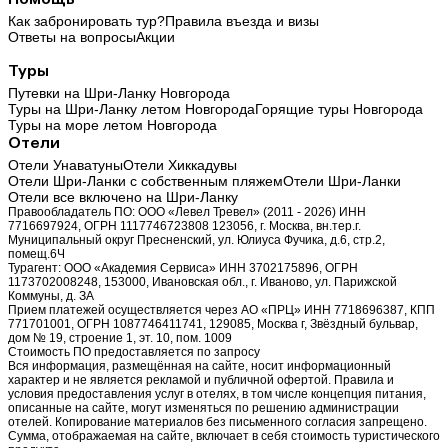
Как забронировать тур?
Правила въезда и визы
Ответы на вопросы
Акции
Туры
Путевки на Шри-Ланку Новгорода
Туры на Шри-Ланку летом Новгорода
Горящие туры Новгорода
Туры на море летом Новгорода
Отели
Отели Унаватуны
Отели Хиккадувы
Отели Шри-Ланки с собственным пляжем
Отели Шри-Ланки
Отели все включено на Шри-Ланку
Правообладатель ПО: ООО «Левел Тревел» (2011 - 2026) ИНН
7716697924, ОГРН 1117746723808 123056, г. Москва, вн.тер.г.
Муниципальный округ Пресненский, ул. Юлиуса Фучика, д.6, стр.2,
помещ.6Ч
Турагент: ООО «Академия Сервиса» ИНН 3702175896, ОГРН
1173702008248, 153000, Ивановская обл., г. Иваново, ул. Парижской
Коммуны, д. ЗА
Прием платежей осуществляется через АО «ПРЦ» ИНН 7718696387, КПП
771701001, ОГРН 1087746411741, 129085, Москва г, Звёздный бульвар,
дом № 19, строение 1, эт. 10, пом. 1009
Стоимость ПО предоставляется по запросу
Вся информация, размещённая на сайте, носит информационный
характер и не является рекламой и публичной офертой. Правила и
условия предоставления услуг в отелях, в том числе концепция питания,
описанные на сайте, могут изменяться по решению администрации
отелей. Копирование материалов без письменного согласия запрещено.
Сумма, отображаемая на сайте, включает в себя стоимость туристического