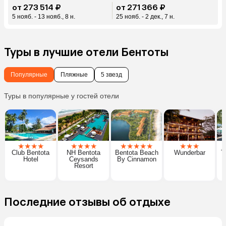
от 273 514 ₽
от 271 366 ₽
5 нояб. - 13 нояб., 8 н.
25 нояб. - 2 дек., 7 н.
Туры в лучшие отели Бентоты
Популярные
Пляжные
5 звезд
Туры в популярные у гостей отели
★
★
★
★
★
★
★
★
★
★
★
★
★
★
★
★
Club Bentota
NH Bentota
Bentota Beach
Wunderbar
T
Hotel
Ceysands
By Cinnamon
Resort
Последние отзывы об отдыхе