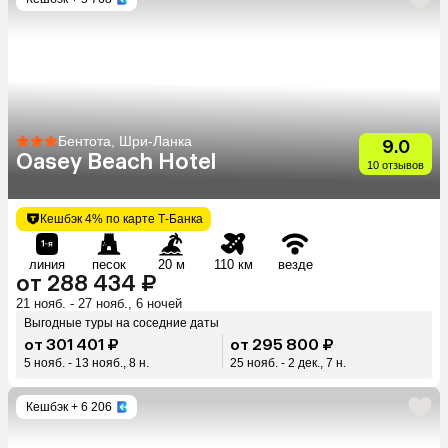
Бентота, Шри-Ланка
9.0
Oasey Beach Hotel
10 отзывов
Кешбэк 4% по карте Т-Банка
линия
песок
20 м
110 км
везде
от 288 434 ₽
21 нояб. - 27 нояб., 6 ночей
Выгодные туры на соседние даты
от 301 401 ₽
от 295 800 ₽
5 нояб. - 13 нояб., 8 н.
25 нояб. - 2 дек., 7 н.
Кешбэк
+ 6 206