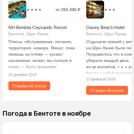
★★★★
от 265 490 ₽
★★★
NH Bentota Ceysands Resort
Oasey Beach Hotel
Бентота, Шри-Ланка
Бентота, Шри-Ланка
Плюсы: обслуживание, питание,
Отдыхали семьей с ребе
территория, номера. Минус: пока
на Шри-Ланке были пер
лежишь на пляже — кусают
Понравилось что в номе
насекомые, может, мы попали в
убирали каждый день. 
сезон — было дождливо.
из-за москитов, т. к. с р
брали с собой репеллен
24 декабря 2025
номере ни разу не зам
21 февраля 2026
никого, кроме маленьки
Отзывы об отеле
Отзывы об отеле
но они милые и никого 
трогают))) Вид на океа
— это отдельный кайф.
Супервежливый персона
Погода в Бентоте в ноябре
просьбы выполнялись
молниеносно. Очень вс
и улыбчивые, и официан