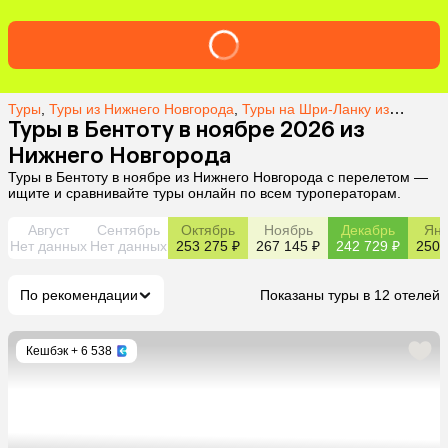
Туры
,
Туры из Нижнего Новгорода
,
Туры на Шри-Ланку из Нижнего Новгорода
Туры в Бентоту в ноябре 2026 из
Нижнего Новгорода
Туры в Бентоту в ноябре из Нижнего Новгорода с перелетом —
ищите и сравнивайте туры онлайн по всем туроператорам.
Август
Сентябрь
Октябрь
Ноябрь
Декабрь
Янв
Нет данных
Нет данных
253 275 ₽
267 145 ₽
242 729 ₽
250 
По рекомендации
Показаны туры в 12 отелей
Кешбэк
+ 6 538