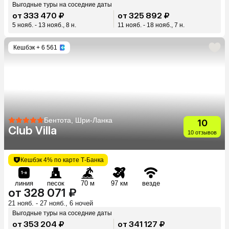
Выгодные туры на соседние даты
от 333 470 ₽
от 325 892 ₽
5 нояб. - 13 нояб., 8 н.
11 нояб. - 18 нояб., 7 н.
Кешбэк
+ 6 561
Бентота, Шри-Ланка
10
Club Villa
10 отзывов
Кешбэк 4% по карте Т-Банка
линия
песок
70 м
97 км
везде
от 328 071 ₽
21 нояб. - 27 нояб., 6 ночей
Выгодные туры на соседние даты
от 353 204 ₽
от 341 127 ₽