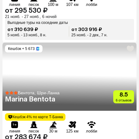
линия
песок
100 м
107 км
лобби
от 295 530 ₽
21 нояб. - 27 нояб., 6 ночей
Выгодные туры на соседние даты
от 310 639 ₽
от 303 916 ₽
5 нояб. - 13 нояб., 8 н.
25 нояб. - 2 дек., 7 н.
Кешбэк
+ 5 673
Бентота, Шри-Ланка
8.5
Marina Bentota
6 отзывов
Кешбэк 4% по карте Т-Банка
линия
песок
30 м
125 км
лобби
от 283 674 ₽