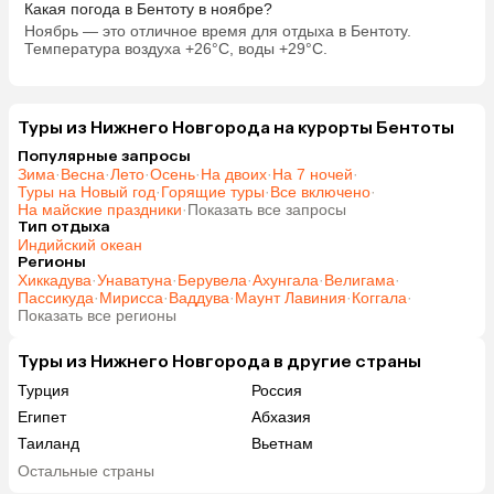
Какая погода в Бентоту в ноябре?
Ноябрь — это отличное время для отдыха в Бентоту.
Температура воздуха +26°C, воды +29°C.
Туры из Нижнего Новгорода на курорты Бентоты
Популярные запросы
Зима
·
Весна
·
Лето
·
Осень
·
На двоих
·
На 7 ночей
·
Туры на Новый год
·
Горящие туры
·
Все включено
·
На майские праздники
·
Показать все запросы
Тип отдыха
Индийский океан
Регионы
Хиккадува
·
Унаватуна
·
Берувела
·
Ахунгала
·
Велигама
·
Пассикуда
·
Мирисса
·
Ваддува
·
Маунт Лавиния
·
Коггала
·
Показать все регионы
Туры из Нижнего Новгорода в другие страны
Турция
Россия
Египет
Абхазия
Таиланд
Вьетнам
ОАЭ
Мальдивы
Остальные страны