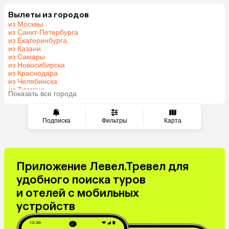
Грузия
Армения
Беларусь
Казахстан
Вылеты из городов
из Москвы
Шри-Ланка
Узбекистан
из Санкт-Петербурга
Азербайджан
Сербия
из Екатеринбурга
из Казани
Катар
Киргизия
из Самары
Гонконг
Саудовская Аравия
из Новосибирска
из Краснодара
Таджикистан
Венгрия
из Челябинска
из Тюмени
Показать все города
из Минеральных Вод
Подписка
Фильтры
Карта
Приложение Левел.Тревел для
удобного поиска туров
и отелей с мобильных
устройств