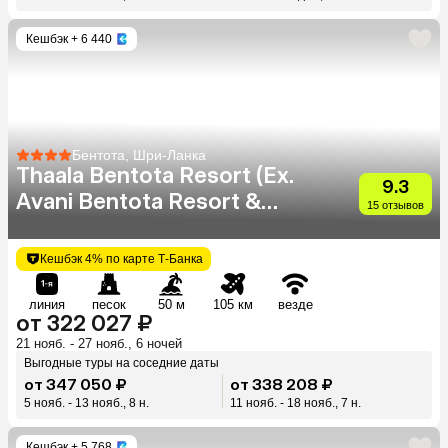
Кешбэк
+ 6 440
Бентота, Шри-Ланка
Thaala Bentota Resort (Ex.
9.3
Avani Bentota Resort &
15 отзывов
Spa)
Кешбэк 4% по карте Т-Банка
линия
песок
50 м
105 км
везде
от 322 027 ₽
21 нояб. - 27 нояб., 6 ночей
Выгодные туры на соседние даты
от 347 050 ₽
от 338 208 ₽
5 нояб. - 13 нояб., 8 н.
11 нояб. - 18 нояб., 7 н.
Кешбэк
+ 5 768