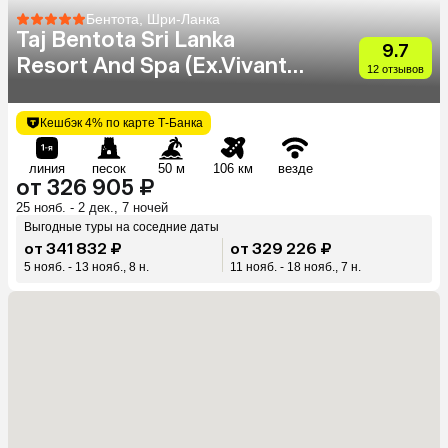
Бентота, Шри-Ланка
Taj Bentota Sri Lanka
9.7
Resort And Spa (Ex.Vivanta
12 отзывов
By Taj Bentota)
Кешбэк 4% по карте Т-Банка
линия
песок
50 м
106 км
везде
от 326 905 ₽
25 нояб. - 2 дек., 7 ночей
Выгодные туры на соседние даты
от 341 832 ₽
от 329 226 ₽
5 нояб. - 13 нояб., 8 н.
11 нояб. - 18 нояб., 7 н.