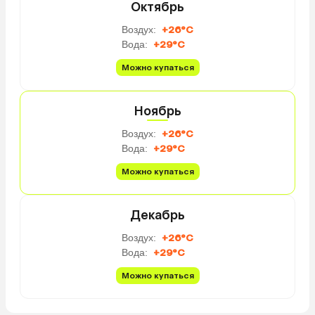
ресепшене, и сам владе
Октябрь
Территория пляжа, отн
Воздух:
+26°C
отелю, очень чистая! Л
Вода:
+29°C
полотенца все предоста
Прогуливались вдоль бе
Можно купаться
раз сходились во мнени
территория пляжа и сам
будто выигрывают у ост
Ноябрь
отеле есть массаж, ход
Воздух:
+26°C
семьей, все понравилос
Вода:
+29°C
минусов — это завтраки
Однообразные, каждый 
Можно купаться
то же, но в целом поес
можно, и нам хватало. 
завтракаешь с видом на
Декабрь
Фрукты и на выбор омл
Воздух:
+26°C
глазунья. Ребенок у нас
Вода:
+29°C
хлеб и пил сок) Обедат
соседний ресторан, там 
Можно купаться
уже на ужин ездили по
в разные локации. Поэт
не прогадали, что взяли