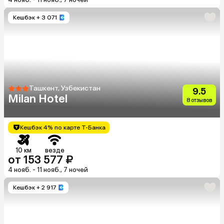
Кешбэк
+ 3 071
Ташкент, Узбекистан
9.5
Milan Hotel
8 отзывов
Кешбэк 4% по карте Т-Банка
10 км
везде
от 153 577 ₽
4 нояб. - 11 нояб., 7 ночей
Кешбэк
+ 2 917