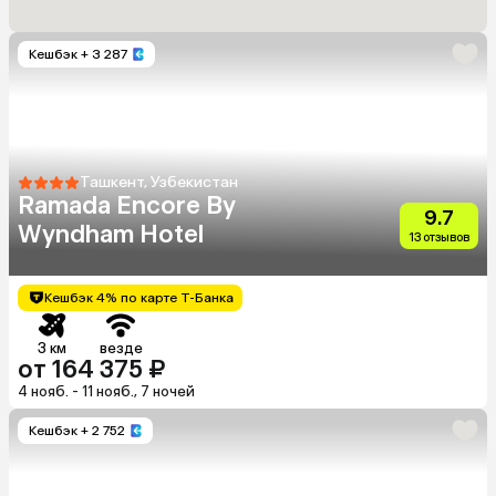
Кешбэк
+ 3 287
Ташкент, Узбекистан
Ramada Encore By
9.7
Wyndham Hotel
13 отзывов
Кешбэк 4% по карте Т-Банка
3 км
везде
от 164 375 ₽
4 нояб. - 11 нояб., 7 ночей
Кешбэк
+ 2 752