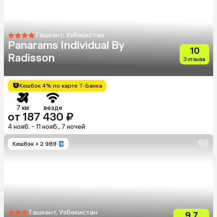
Ташкент, Узбекистан
Panarams Individual By
10
Radisson
3 отзыва
Кешбэк 4% по карте Т-Банка
7 км
везде
от 187 430 ₽
4 нояб. - 11 нояб., 7 ночей
Кешбэк
+ 2 989
Ташкент, Узбекистан
9.7