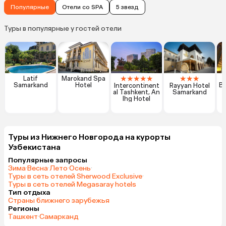
Популярные
Отели со SPA
5 звезд
Туры в популярные у гостей отели
★
★
★
★
★
★
★
★
Latif
Marokand Spa
Samarkand
Hotel
Bo
Intercontinent
Rayyan Hotel
al Tashkent, An
Samarkand
Ihg Hotel
Туры из Нижнего Новгорода на курорты
Узбекистана
Популярные запросы
Зима
·
Весна
·
Лето
·
Осень
·
Туры в сеть отелей Sherwood Exclusive
·
Туры в сеть отелей Megasaray hotels
Тип отдыха
Страны ближнего зарубежья
Регионы
Ташкент
·
Самарканд