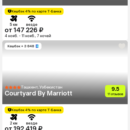
Кешбэк 4% по карте Т-Банка
5 км
везде
от 147 226 ₽
4 нояб. - 11 нояб., 7 ночей
Кешбэк
+ 3 848
Ташкент, Узбекистан
9.5
Courtyard By Marriott
11 отзывов
Кешбэк 4% по карте Т-Банка
2 км
везде
от 192 419 ₽