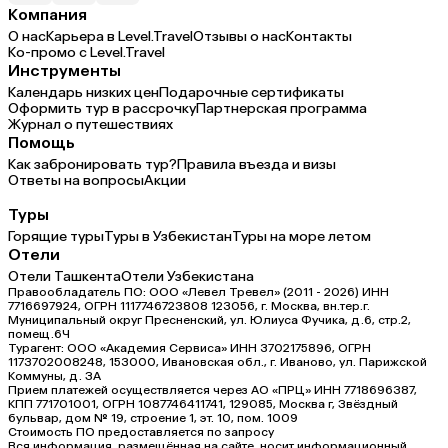
Компания
О нас
Карьера в Level.Travel
Отзывы о нас
Контакты
Ко-промо с Level.Travel
Инструменты
Календарь низких цен
Подарочные сертификаты
Оформить тур в рассрочку
Партнерская программа
Журнал о путешествиях
Помощь
Как забронировать тур?
Правила въезда и визы
Ответы на вопросы
Акции
Туры
Горящие туры
Туры в Узбекистан
Туры на море летом
Отели
Отели Ташкента
Отели Узбекистана
Правообладатель ПО: ООО «Левел Тревел» (2011 - 2026) ИНН
7716697924, ОГРН 1117746723808 123056, г. Москва, вн.тер.г.
Муниципальный округ Пресненский, ул. Юлиуса Фучика, д.6, стр.2,
помещ.6Ч
Турагент: ООО «Академия Сервиса» ИНН 3702175896, ОГРН
1173702008248, 153000, Ивановская обл., г. Иваново, ул. Парижской
Коммуны, д. ЗА
Прием платежей осуществляется через АО «ПРЦ» ИНН 7718696387,
КПП 771701001, ОГРН 1087746411741, 129085, Москва г, Звёздный
бульвар, дом № 19, строение 1, эт. 10, пом. 1009
Стоимость ПО предоставляется по запросу
Вся информация, размещённая на сайте, носит информационный