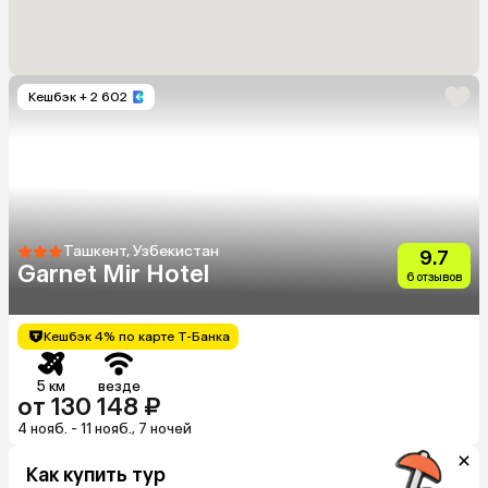
Кешбэк
+ 2 602
Ташкент, Узбекистан
9.7
Garnet Mir Hotel
6 отзывов
Кешбэк 4% по карте Т-Банка
5 км
везде
от 130 148 ₽
4 нояб. - 11 нояб., 7 ночей
Как купить тур