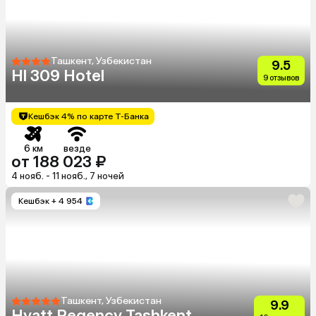
Ташкент, Узбекистан
9.5
Hl 309 Hotel
9 отзывов
Кешбэк 4% по карте Т-Банка
6 км
везде
от 188 023 ₽
4 нояб. - 11 нояб., 7 ночей
Кешбэк
+ 4 954
Ташкент, Узбекистан
9.9
Hyatt Regency Tashkent