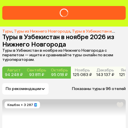
Туры
,
Туры из Нижнего Новгорода
,
Туры в Узбекистан из Нижнего Новгорода
Туры в Узбекистан в ноябре 2026 из
Нижнего Новгорода
Туры в Узбекистан в ноябре из Нижнего Новгорода с
перелетом — ищите и сравнивайте туры онлайн по всем
туроператорам.
Август
Сентябрь
Октябрь
Ноябрь
Декабрь
Янв
94 248 ₽
93 811 ₽
95 018 ₽
125 083 ₽
143 137 ₽
121 
По рекомендации
Показаны туры в 96 отелей
Кешбэк
+ 3 287