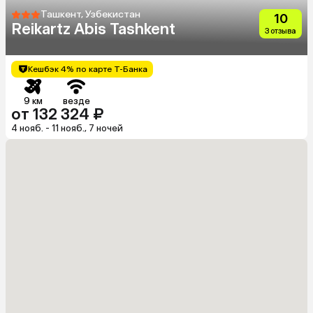
Ташкент, Узбекистан
10
Reikartz Abis Tashkent
3 отзыва
Кешбэк 4% по карте Т-Банка
9 км
везде
от 132 324 ₽
4 нояб. - 11 нояб., 7 ночей