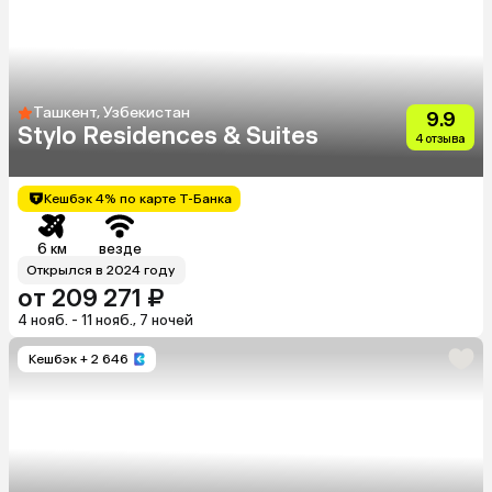
Ташкент, Узбекистан
9.9
Stylo Residences & Suites
4 отзыва
Кешбэк 4% по карте Т-Банка
6 км
везде
Открылся в 2024 году
от 209 271 ₽
4 нояб. - 11 нояб., 7 ночей
Кешбэк
+ 2 646