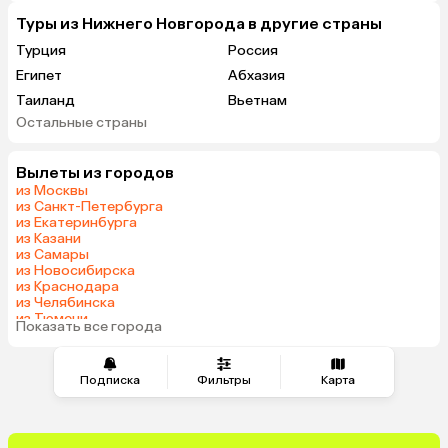
Туры из Нижнего Новгорода в другие страны
Турция
Россия
Египет
Абхазия
Таиланд
Вьетнам
Остальные страны
ОАЭ
Мальдивы
Грузия
Беларусь
Вылеты из городов
Армения
Шри-Ланка
из Москвы
Казахстан
Азербайджан
из Санкт-Петербурга
из Екатеринбурга
Сербия
Катар
из Казани
Киргизия
Гонконг
из Самары
из Новосибирска
Саудовская Аравия
Таджикистан
из Краснодара
Венгрия
из Челябинска
из Тюмени
Показать все города
из Минеральных Вод
Подписка
Фильтры
Карта