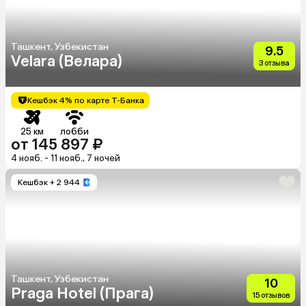
Ташкент, Узбекистан
9.5
Velara (Велара)
3 отзыва
Кешбэк 4% по карте Т-Банка
25 км
лобби
от 145 897 ₽
4 нояб. - 11 нояб., 7 ночей
Кешбэк
+ 2 944
Ташкент, Узбекистан
10
Praga Hotel (Прага)
15 отзывов