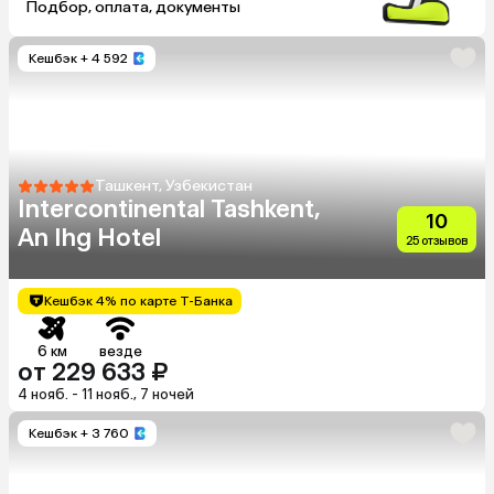
Подбор, оплата, документы
Кешбэк
+ 4 592
Ташкент, Узбекистан
Intercontinental Tashkent,
10
An Ihg Hotel
25 отзывов
Кешбэк 4% по карте Т-Банка
6 км
везде
от 229 633 ₽
4 нояб. - 11 нояб., 7 ночей
Кешбэк
+ 3 760