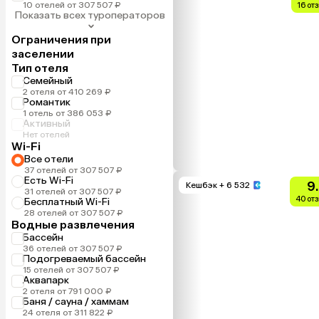
10 отелей от 307 507 ₽
16 от
Показать всех туроператоров
Ограничения при
заселении
Тип отеля
Семейный
2 отеля от 410 269 ₽
Романтик
1 отель от 386 053 ₽
Активный
Нет отелей
Wi-Fi
Все отели
37 отелей от 307 507 ₽
Есть Wi-Fi
9
Кешбэк
+ 6 532
31 отелей от 307 507 ₽
40 от
Бесплатный Wi-Fi
28 отелей от 307 507 ₽
Водные развлечения
Бассейн
36 отелей от 307 507 ₽
Подогреваемый бассейн
15 отелей от 307 507 ₽
Аквапарк
2 отеля от 791 000 ₽
Баня / сауна / хаммам
24 отеля от 311 822 ₽