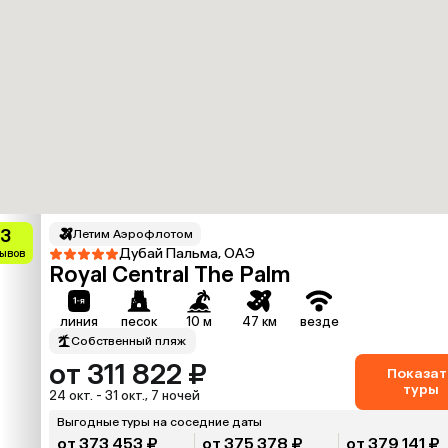
.3
Летим Аэрофлотом
Дубай Пальма, ОАЭ
зывов
Royal Central The Palm
линия
песок
10 м
47 км
везде
Собственный пляж
от 311 822 ₽
Показат
туры
24 окт. - 31 окт., 7 ночей
Выгодные туры на соседние даты
от 373 453 ₽
от 375 378 ₽
от 379 141 ₽