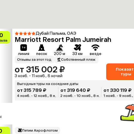
Дубай Пальма, ОАЭ
0
Marriott Resort Palm Jumeirah
тзыва
линия
песок
200 м
33 км
везде
Отзывы за этот год
Собственный пляж
от 315 002 ₽
Показат
туры
3 нояб. - 11 нояб., 8 ночей
Выгодные туры на соседние даты
от 315 789 ₽
от 319 640 ₽
от 330 119 ₽
4 нояб. - 12 нояб., 8 н.
2 нояб. - 10 нояб., 8 н.
1 нояб. - 9 нояб., 
ы
0
Летим Аэрофлотом