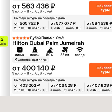
от 563 436 ₽
Показат
туры
3 нояб. - 11 нояб., 8 ночей
Выгодные туры на соседние даты
от 565 752 ₽
от 577 677 ₽
от 584 539 
2 нояб. - 10 нояб., 8 н.
1 нояб. - 9 нояб., 8 н.
4 нояб. - 12 нояб.
Дубай Пальма, ОАЭ
.5
Hilton Dubai Palm Jumeirah
зывов
линия
песок
50 м
33 км
везде
Собственный пляж
от 400 140 ₽
Показат
туры
3 нояб. - 11 нояб., 8 ночей
Выгодные туры на соседние даты
от 403 203 ₽
от 406 528 ₽
от 407 908 
2 нояб. - 10 нояб., 8 н.
4 нояб. - 12 нояб., 8 н.
1 нояб. - 9 нояб., 