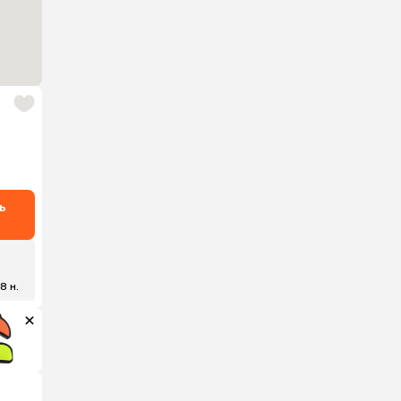
ь
8 н.