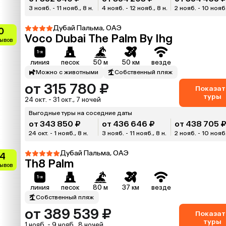
3 нояб. - 11 нояб., 8 н.
4 нояб. - 12 нояб., 8 н.
2 нояб. - 10 нояб.
Дубай Пальма, ОАЭ
0
Voco Dubai The Palm By Ihg
зывов
линия
песок
50 м
50 км
везде
Можно с животными
Собственный пляж
от 315 780 ₽
Показат
туры
24 окт. - 31 окт., 7 ночей
Выгодные туры на соседние даты
от 343 850 ₽
от 436 646 ₽
от 438 705 
24 окт. - 1 нояб., 8 н.
3 нояб. - 11 нояб., 8 н.
2 нояб. - 10 нояб.
Дубай Пальма, ОАЭ
.4
Th8 Palm
зывов
линия
песок
80 м
37 км
везде
Собственный пляж
от 389 539 ₽
Показат
туры
1 нояб. - 9 нояб., 8 ночей