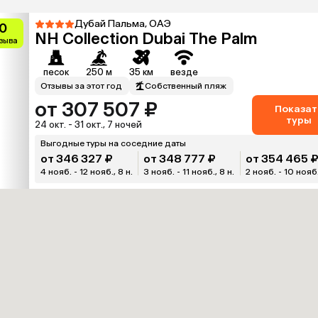
Дубай Пальма, ОАЭ
0
NH Collection Dubai The Palm
тзыва
песок
250 м
35 км
везде
Отзывы за этот год
Собственный пляж
от 307 507 ₽
Показат
туры
24 окт. - 31 окт., 7 ночей
Выгодные туры на соседние даты
от 346 327 ₽
от 348 777 ₽
от 354 465 
4 нояб. - 12 нояб., 8 н.
3 нояб. - 11 нояб., 8 н.
2 нояб. - 10 нояб.