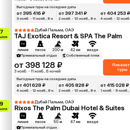
Выгодные туры на соседние даты
от 395 416 ₽
от 397 341 ₽
от 404 253 
3 нояб. - 11 нояб., 8 н.
2 нояб. - 10 нояб., 8 н.
4 нояб. - 12 нояб.
Дубай Пальма, ОАЭ
.7
TAJ Exotica Resort & SPA The Palm
зывов
линия
песок
200 м
42 км
везде
Премиальный отдых
Собственный пляж
от 398 128 ₽
Показат
туры
3 нояб. - 11 нояб., 8 ночей
Выгодные туры на соседние даты
от 401 628 ₽
от 405 828 ₽
от 415 028 ₽
4 нояб. - 12 нояб., 8 н.
2 нояб. - 10 нояб., 8 н.
1 нояб. - 9 нояб., 
Дубай Пальма, ОАЭ
.9
Rixos The Palm Dubai Hotel & Suites
зывов
линия
песок
50 м
47 км
везде
Премиальный отдых