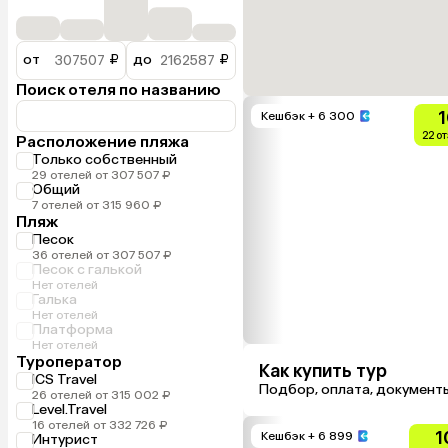
от
₽
до
₽
Поиск отеля по названию
1
Кешбэк
+ 6 300
22 о
Расположение пляжа
Только собственный
29 отелей от 307 507 ₽
Общий
7 отелей от 315 960 ₽
Пляж
Песок
36 отелей от 307 507 ₽
Песок с галькой
Нет отелей
Галька
Нет отелей
Платформа
Нет отелей
Туроператор
Как купить тур
ICS Travel
Подбор, оплата, документ
26 отелей от 315 002 ₽
Level.Travel
16 отелей от 332 726 ₽
1
Кешбэк
+ 6 899
Интурист