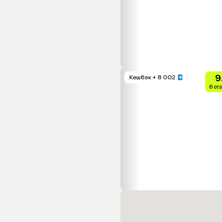
9
Кешбэк
+ 8 002
6 от