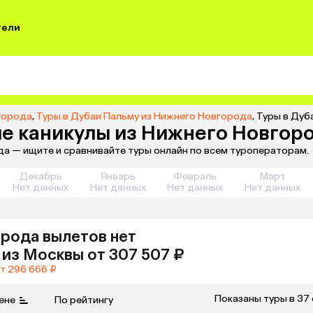
тели
города
,
Туры в Дубаи Пальму из Нижнего Новгорода
,
Туры в Дуб
ие каникулы из Нижнего Новгор
да — ищите и сравнивайте туры онлайн по всем туроператорам.
Декабрь
Январь
Февраль
Март
Нет данных
Нет данных
Нет данных
Нет данных
орода
вылетов нет
из
Москвы
от 307 507 ₽
т 296 666 ₽
Показаны туры в 37
ене
По рейтингу