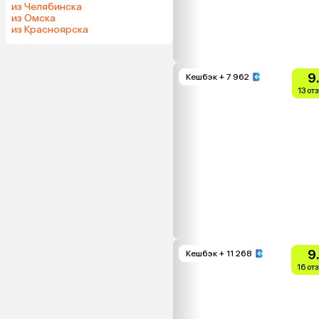
из Челябинска
из Омска
из Красноярска
9
Кешбэк
+ 7 962
13 от
9
Кешбэк
+ 11 268
16 от