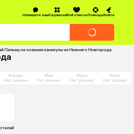
Напишите нам
Сервисы
Мой список
Помощь
Войти
ай Пальму на осенние каникулы из Нижнего Новгорода
ода
Апрель
Май
Июнь
Июль
Нет данных
Нет данных
Нет данных
Нет данных
 отелей