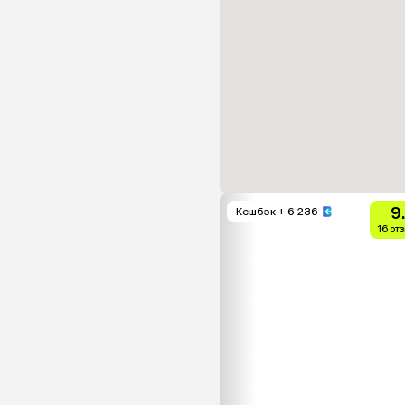
9
Кешбэк
+ 6 236
16 от