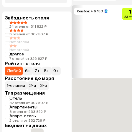
1
Кешбэк
+ 6 150
Звёздность отеля
33 о
24 отеля от 311 822 ₽
6 отелей от 307 507 ₽
Нет отелей
Нет отелей
другое
7 отелей от 326 627 ₽
Рейтинг отеля
Любой
6+
7+
8+
9+
Расстояние до моря
1-я линия
2-я
3-я
Тип размещения
Отель
32 отеля от 307 507 ₽
Апартаменты
3 отеля от 533 852 ₽
Апарт-отель
2 отеля от 332 726 ₽
Бюджет на двоих