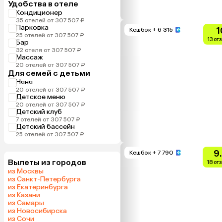
Удобства в отеле
Кондиционер
35 отелей от 307 507 ₽
Парковка
1
Кешбэк
+ 6 315
25 отелей от 307 507 ₽
13 от
Бар
32 отеля от 307 507 ₽
Массаж
20 отелей от 307 507 ₽
Для семей с детьми
Няня
20 отелей от 307 507 ₽
Детское меню
20 отелей от 307 507 ₽
Детский клуб
7 отелей от 307 507 ₽
Детский бассейн
25 отелей от 307 507 ₽
9
Кешбэк
+ 7 790
Вылеты из городов
18 от
из Москвы
из Санкт-Петербурга
из Екатеринбурга
из Казани
из Самары
из Новосибирска
из Сочи