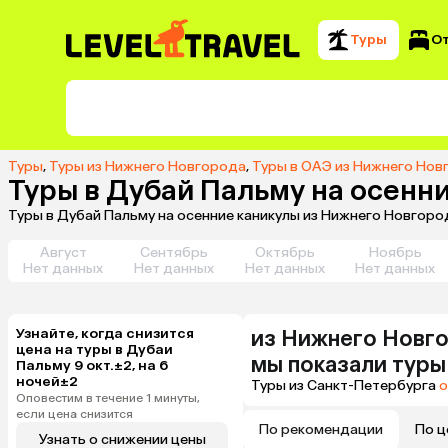
Туры
О
Туры
,
Туры из Нижнего Новгорода
,
Туры в ОАЭ из Нижнего Нов
Туры в Дубай Пальму на осенн
Туры в Дубай Пальму на осенние каникулы из Нижнего Новгоро
Август
Сентябрь
Октябрь
Ноябрь
Нет данных
Нет данных
Нет данных
Нет данных
Узнайте, когда снизится
из
Нижнего Новг
цена на туры в Дубаи
мы показали туры
Пальму 9 окт.±2, на 6
ночей±2
Туры из Санкт-Петербурга
о
Оповестим в течение 1 минуты,
если цена снизится
По рекомендации
По ц
Узнать о снижении цены