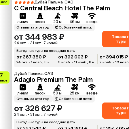
Дубай Пальма, ОАЭ
зывов
C Central Beach Hotel The Palm
линия
песок
20 м
46 км
везде
Отзывы за этот год
Собственный пляж
от 344 983 ₽
Показат
туры
24 окт. - 31 окт., 7 ночей
Выгодные туры на соседние даты
от 367 380 ₽
от 392 003 ₽
от 394 015 ₽
24 окт. - 1 нояб., 8 н.
3 нояб. - 11 нояб., 8 н.
2 нояб. - 10 нояб.
Дубай Пальма, ОАЭ
.7
Adagio Premium The Palm
зывов
линия
песок
50 м
25 км
везде
Отзывы за этот год
Собственный пляж
от 326 627 ₽
Показат
туры
24 окт. - 31 окт., 7 ночей
Выгодные туры на соседние даты
от 352 540 ₽
от 354 203 ₽
от 354 465 