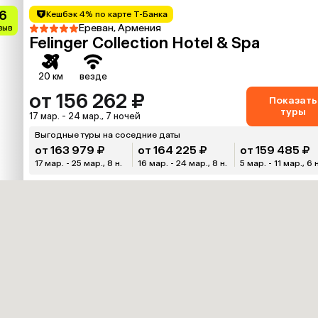
.6
Кешбэк 4% по карте Т-Банка
Ереван, Армения
тзыв
Felinger Collection Hotel & Spa
20 км
везде
от 156 262 ₽
Показать
туры
17 мар. - 24 мар., 7 ночей
Выгодные туры на соседние даты
от 163 979 ₽
от 164 225 ₽
от 159 485 ₽
17 мар. - 25 мар., 8 н.
16 мар. - 24 мар., 8 н.
5 мар. - 11 мар., 6 