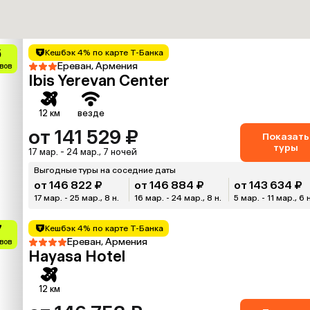
5
Кешбэк 4% по карте Т-Банка
Ереван, Армения
вов
Ibis Yerevan Center
12 км
везде
от 141 529 ₽
Показать
туры
17 мар. - 24 мар., 7 ночей
Выгодные туры на соседние даты
от 146 822 ₽
от 146 884 ₽
от 143 634 ₽
17 мар. - 25 мар., 8 н.
16 мар. - 24 мар., 8 н.
5 мар. - 11 мар., 6 
7
Кешбэк 4% по карте Т-Банка
Ереван, Армения
ывов
Hayasa Hotel
12 км