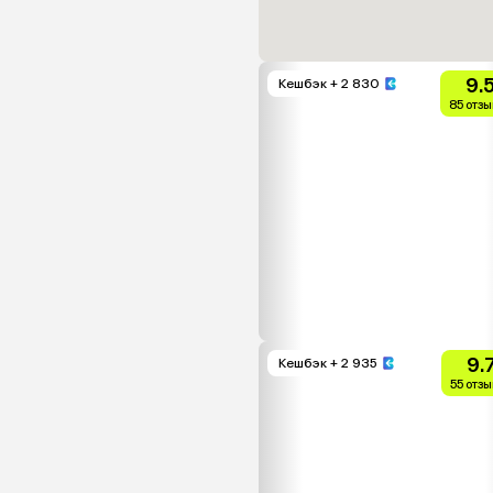
9.
Кешбэк
+ 2 830
85 отзы
9.
Кешбэк
+ 2 935
55 отз