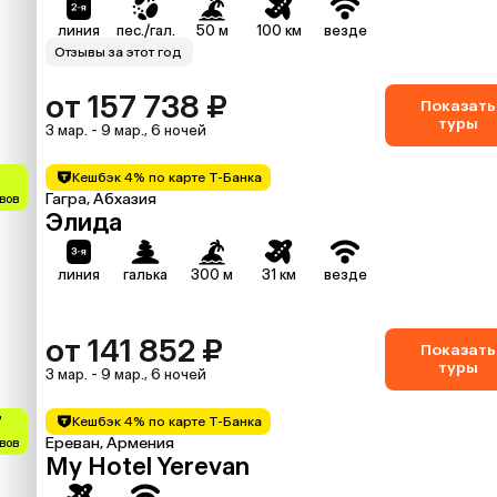
линия
пес./гал.
50 м
100 км
везде
Отзывы за этот год
от 157 738 ₽
Показать
туры
3 мар. - 9 мар., 6 ночей
Кешбэк 4% по карте Т-Банка
Гагра, Абхазия
ывов
Элида
линия
галька
300 м
31 км
везде
от 141 852 ₽
Показать
туры
3 мар. - 9 мар., 6 ночей
7
Кешбэк 4% по карте Т-Банка
Ереван, Армения
вов
My Hotel Yerevan