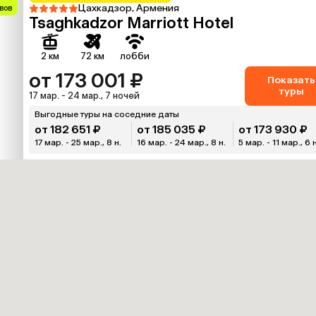
Цахкадзор, Армения
вов
Tsaghkadzor Marriott Hotel
2 км
72 км
лобби
от 173 001 ₽
Показать
туры
17 мар. - 24 мар., 7 ночей
Выгодные туры на соседние даты
от 182 651 ₽
от 185 035 ₽
от 173 930 ₽
17 мар. - 25 мар., 8 н.
16 мар. - 24 мар., 8 н.
5 мар. - 11 мар., 6 