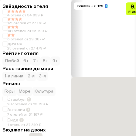
Звёздность отеля
9
Кешбэк
+ 3 125
21 о
4 отеля от 34 959 ₽
121 отелей от 27 173 ₽
141 отелей от 25 799 ₽
6 отелей от 29 387 ₽
другое
25 отелей от 27 479 ₽
Рейтинг отеля
Любой
6+
7+
8+
9+
Расстояние до моря
1-я линия
2-я
3-я
Регион
Горы
Море
Культура
Стамбул
287 отелей от 25 799 ₽
Анталия
7 отелей от 31 167 ₽
Сиде
1 отель от 37 310 ₽
Бюджет на двоих