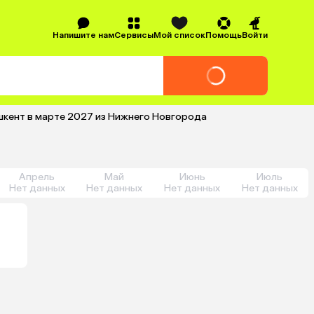
Напишите нам
Сервисы
Мой список
Помощь
Войти
шкент в марте 2027 из Нижнего Новгорода
Апрель
Май
Июнь
Июль
Нет данных
Нет данных
Нет данных
Нет данных