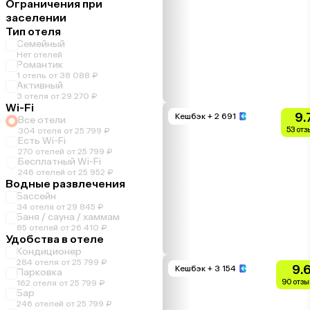
Ограничения при
заселении
Тип отеля
Семейный
Нет отелей
Романтик
1 отель от 38 088 ₽
Активный
3 отеля от 29 270 ₽
Wi-Fi
9.
Кешбэк
+ 2 691
Все отели
53 отз
304 отеля от 25 799 ₽
Есть Wi-Fi
270 отелей от 25 799 ₽
Бесплатный Wi-Fi
246 отелей от 25 952 ₽
Водные развлечения
Бассейн
34 отеля от 29 845 ₽
Баня / сауна / хаммам
85 отелей от 26 410 ₽
Удобства в отеле
Кондиционер
284 отеля от 25 799 ₽
9.
Кешбэк
+ 3 154
Парковка
90 отзы
162 отеля от 25 799 ₽
Бар
246 отелей от 25 799 ₽