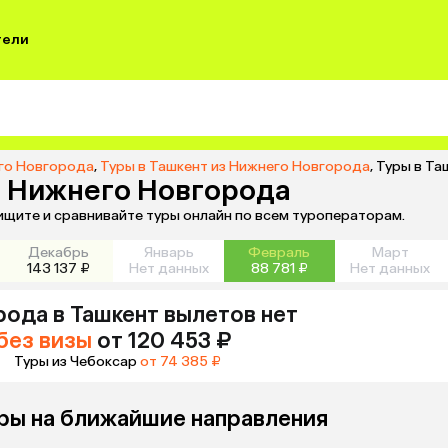
тели
его Новгорода
,
Туры в Ташкент из Нижнего Новгорода
,
Туры в Та
из Нижнего Новгорода
ищите и сравнивайте туры онлайн по всем туроператорам.
Декабрь
Январь
Февраль
Март
143 137 ₽
Нет данных
88 781 ₽
Нет данных
рода
в Ташкент
вылетов нет
без визы
от 120 453 ₽
Туры из Чебоксар
от 74 385 ₽
ры на ближайшие направления