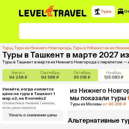
Туры
О
Туры
,
Туры из Нижнего Новгорода
,
Туры в Узбекистан из Нижн
Туры в Ташкент в марте 2027 
Туры в Ташкент в марте из Нижнего Новгорода с перелетом — 
Август
Сентябрь
Октябрь
Ноябрь
94 248 ₽
94 588 ₽
95 018 ₽
125 083 ₽
Узнайте, когда снизится
из
Нижнего Новго
цена на туры в Ташкент 1
мы показали туры
мар.±2, на 6 ночей±2
Оповестим в течение 1 минуты,
Туры из Москвы
от 46 296 ₽
если цена снизится
Узнать о снижении цены
Альтернативные ту