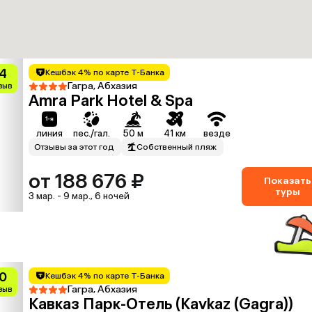
.4
Кешбэк 4% по карте Т-Банка
Гагра, Абхазия
тзыв
Amra Park Hotel & Spa
линия
пес./гал.
50 м
41 км
везде
Отзывы за этот год
Собственный пляж
от 188 676 ₽
Показать
туры
3 мар. - 9 мар., 6 ночей
.0
Кешбэк 4% по карте Т-Банка
Гагра, Абхазия
тзыв
Кавказ Парк-Отель (Kavkaz (Gagra))