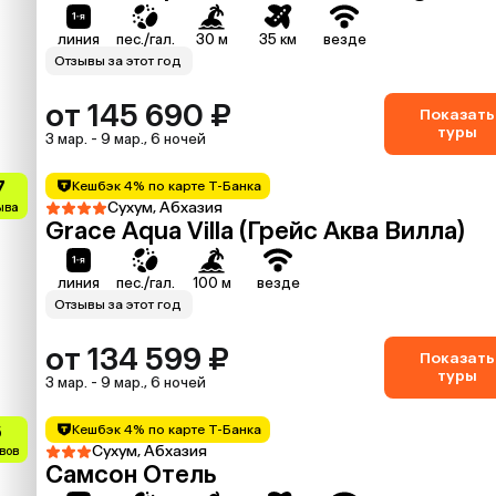
линия
пес./гал.
30 м
35 км
везде
Отзывы за этот год
от 145 690 ₽
Показать
туры
3 мар. - 9 мар., 6 ночей
7
Кешбэк 4% по карте Т-Банка
Сухум, Абхазия
ыва
Grace Aqua Villa (Грейс Аква Вилла)
линия
пес./гал.
100 м
везде
Отзывы за этот год
от 134 599 ₽
Показать
туры
3 мар. - 9 мар., 6 ночей
6
Кешбэк 4% по карте Т-Банка
Сухум, Абхазия
вов
Самсон Отель