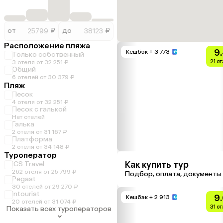
от
₽
до
₽
Расположение пляжа
9
Кешбэк
+ 3 773
Только собственный
21 о
3 отеля от 32 251 ₽
Общий
6 отелей от 30 379 ₽
Пляж
Песок
4 отеля от 32 251 ₽
Песок с галькой
Нет отелей
Галька
2 отеля от 31 167 ₽
Платформа
2 отеля от 34 148 ₽
Туроператор
Как купить тур
ICS Travel
262 отеля от 25 799 ₽
Подбор, оплата, документы
Pegast
30 отелей от 29 270 ₽
Intourist
9
Кешбэк
+ 2 913
20 отелей от 31 074 ₽
31 о
Показать всех туроператоров