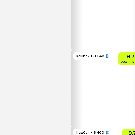
9.7
Кешбэк
+ 3 046
200 отзы
9.
Кешбэк
+ 3 460