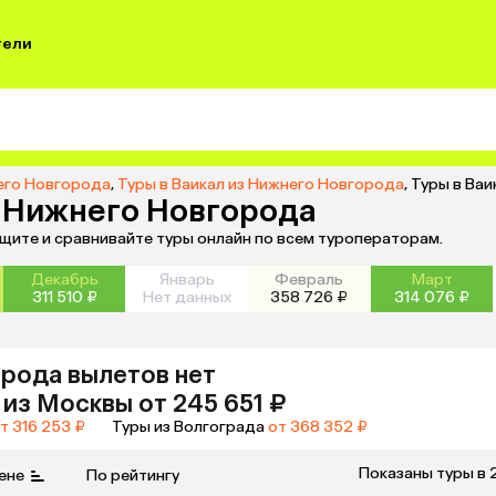
тели
его Новгорода
,
Туры в Ваикал из Нижнего Новгорода
,
Туры в Ваи
з Нижнего Новгорода
ищите и сравнивайте туры онлайн по всем туроператорам.
Декабрь
Январь
Февраль
Март
311 510 ₽
Нет данных
358 726 ₽
314 076 ₽
орода
вылетов нет
из
Москвы
от 245 651 ₽
т 316 253 ₽
Туры из Волгограда
от 368 352 ₽
Показаны туры в 
ене
По рейтингу