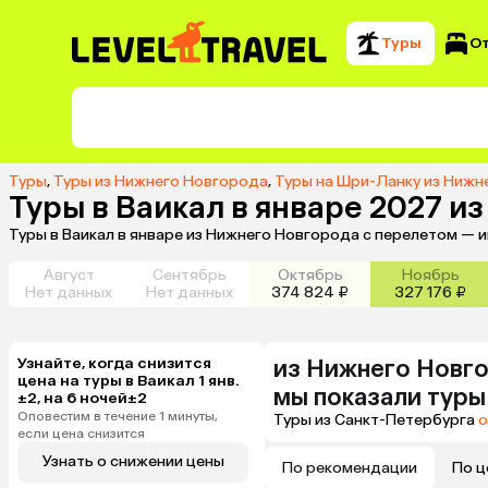
Туры
О
Туры
,
Туры из Нижнего Новгорода
,
Туры на Шри-Ланку из Нижн
Туры в Ваикал в январе 2027 и
Туры в Ваикал в январе из Нижнего Новгорода с перелетом — 
Август
Сентябрь
Октябрь
Ноябрь
Нет данных
Нет данных
374 824 ₽
327 176 ₽
Узнайте, когда снизится
из
Нижнего Новг
цена на туры в Ваикал 1 янв.
мы показали туры
±2, на 6 ночей±2
Оповестим в течение 1 минуты,
Туры из Санкт-Петербурга
о
если цена снизится
Узнать о снижении цены
По рекомендации
По ц