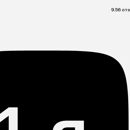
9.5
6 от