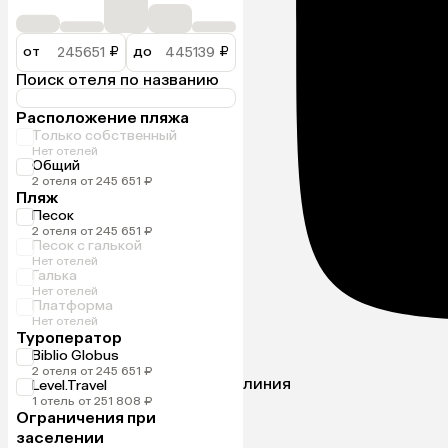
от
₽
до
₽
Поиск отеля по названию
Расположение пляжа
Только собственный
Нет отелей
Общий
2 отеля от 245 651 ₽
Пляж
Песок
2 отеля от 245 651 ₽
Песок с галькой
Нет отелей
Галька
Нет отелей
Платформа
Нет отелей
Туроператор
Biblio Globus
2 отеля от 245 651 ₽
линия
Level.Travel
1 отель от 251 808 ₽
Ограничения при
заселении