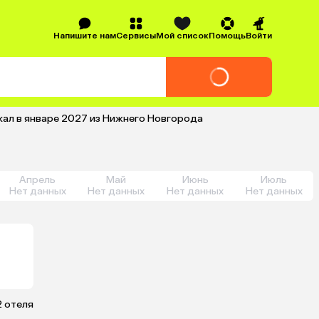
Напишите нам
Сервисы
Мой список
Помощь
Войти
кал в январе 2027 из Нижнего Новгорода
Апрель
Май
Июнь
Июль
Нет данных
Нет данных
Нет данных
Нет данных
2 отеля