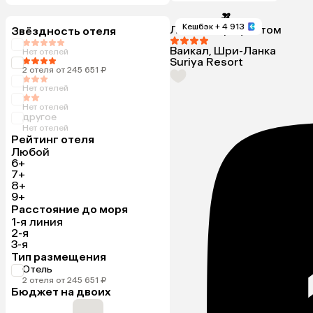
Кешбэк
+ 4 913
Летим Аэрофлотом
Звёздность отеля
Ваикал, Шри-Ланка
Нет отелей
Suriya Resort
2 отеля от 245 651 ₽
Нет отелей
Нет отелей
другое
Нет отелей
Рейтинг отеля
Любой
6+
7+
8+
9+
Расстояние до моря
1-я линия
2-я
3-я
Тип размещения
Отель
2 отеля от 245 651 ₽
Бюджет на двоих