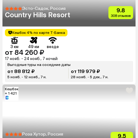
Эсто-Садок, Россия
9.8
Country Hills Resort
308 отзывов
Кешбэк 4% по карте Т-Банка
3 км
49 км
везде
от 84 260 ₽
17 нояб. - 24 нояб., 7 ночей
Выгодные туры на соседние даты
от 88 812 ₽
от 119 979 ₽
5 нояб. - 12 нояб., 7 н.
28 нояб. - 5 дек., 7 н.
Кешбэк
+ 1 421
Роза Хутор, Россия
9.5