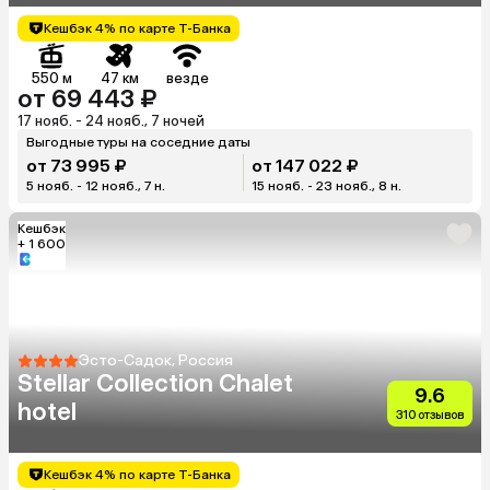
Кешбэк 4% по карте Т-Банка
550 м
47 км
везде
от 69 443 ₽
17 нояб. - 24 нояб., 7 ночей
Выгодные туры на соседние даты
от 73 995 ₽
от 147 022 ₽
5 нояб. - 12 нояб., 7 н.
15 нояб. - 23 нояб., 8 н.
Кешбэк
+ 1 600
Эсто-Садок, Россия
Stellar Collection Chalet
9.6
hotel
310 отзывов
Кешбэк 4% по карте Т-Банка