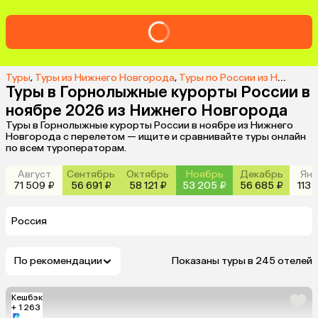
Туры
,
Туры из Нижнего Новгорода
,
Туры по России из Нижнего Новгорода
Туры в Горнолыжные курорты России в
ноябре 2026 из Нижнего Новгорода
Туры в Горнолыжные курорты России в ноябре из Нижнего
Новгорода с перелетом — ищите и сравнивайте туры онлайн
по всем туроператорам.
Август
Сентябрь
Октябрь
Ноябрь
Декабрь
Янв
71 509 ₽
56 691 ₽
58 121 ₽
53 205 ₽
56 685 ₽
113 
Россия
По рекомендации
Показаны туры в 245 отелей
Кешбэк
+ 1 263