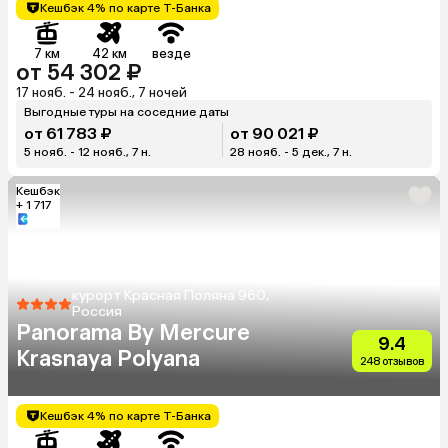
Кешбэк 4% по карте Т-Банка
7 км
42 км
везде
от 54 302 ₽
17 нояб. - 24 нояб., 7 ночей
Выгодные туры на соседние даты
от 61 783 ₽
от 90 021 ₽
5 нояб. - 12 нояб., 7 н.
28 нояб. - 5 дек., 7 н.
Кешбэк
+ 1 717
курорт Красная Поляна 960,
Россия
Panorama By Mercure
9.4
Krasnaya Polyana
248 отзывов
Кешбэк 4% по карте Т-Банка