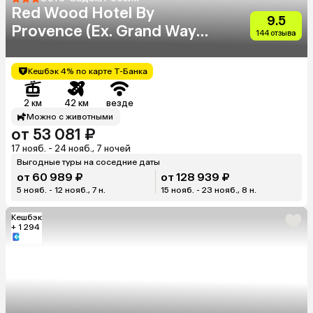
Red Wood Hotel By
9.5
Provence (Ex. Grand Way
144 отзыва
Haveli)
Кешбэк 4% по карте Т-Банка
2 км
42 км
везде
Можно с животными
от 53 081 ₽
17 нояб. - 24 нояб., 7 ночей
Выгодные туры на соседние даты
от 60 989 ₽
от 128 939 ₽
5 нояб. - 12 нояб., 7 н.
15 нояб. - 23 нояб., 8 н.
Кешбэк
+ 1 294