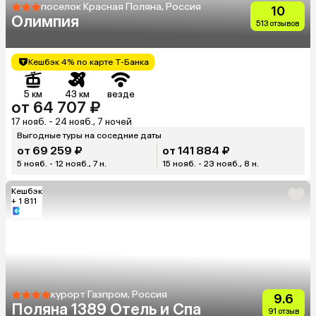
поселок Красная Поляна, Россия
10
Олимпия
513 отзывов
Кешбэк 4% по карте Т-Банка
5 км
43 км
везде
от 64 707 ₽
17 нояб. - 24 нояб., 7 ночей
Выгодные туры на соседние даты
от 69 259 ₽
от 141 884 ₽
5 нояб. - 12 нояб., 7 н.
15 нояб. - 23 нояб., 8 н.
Кешбэк
+ 1 811
курорт Газпром, Россия
9.6
Поляна 1389 Отель и Спа
91 отзыв