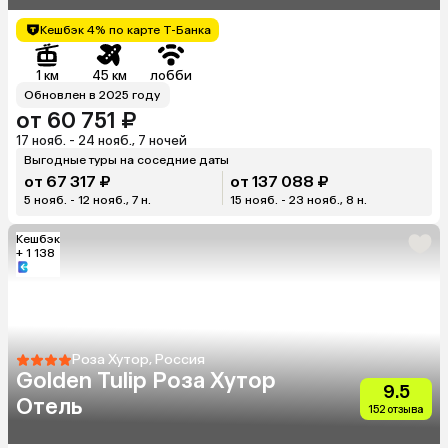
Кешбэк 4% по карте Т-Банка
1 км
45 км
лобби
Обновлен в 2025 году
от 60 751 ₽
17 нояб. - 24 нояб., 7 ночей
Выгодные туры на соседние даты
от 67 317 ₽
от 137 088 ₽
5 нояб. - 12 нояб., 7 н.
15 нояб. - 23 нояб., 8 н.
Кешбэк
+ 1 138
Роза Хутор, Россия
Golden Tulip Роза Хутор
9.5
Отель
152 отзыва