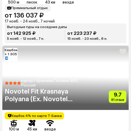
500 м
песок
43 км
везде
Премиальный отдых
от 136 037 ₽
17 нояб. - 24 нояб., 7 ночей
Выгодные туры на соседние даты
от 142 925 ₽
от 223 237 ₽
5 нояб. - 12 нояб., 7 н.
15 нояб. - 23 нояб., 8 н.
Кешбэк
+ 1 305
курорт Красная Поляна 960,
Россия
Novotel Fit Krasnaya
9.7
Polyana (Ex. Novotel
81 отзыв
Congress)
Кешбэк 4% по карте Т-Банка
100 м
45 км
везде