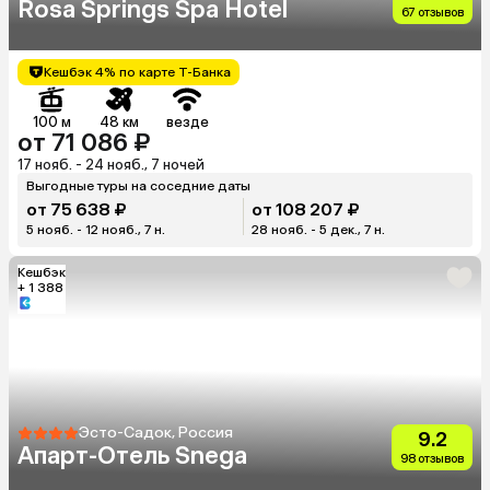
Rosa Springs Spa Hotel
67 отзывов
Кешбэк 4% по карте Т-Банка
100 м
48 км
везде
от 71 086 ₽
17 нояб. - 24 нояб., 7 ночей
Выгодные туры на соседние даты
от 75 638 ₽
от 108 207 ₽
5 нояб. - 12 нояб., 7 н.
28 нояб. - 5 дек., 7 н.
Кешбэк
+ 1 388
Эсто-Садок, Россия
9.2
Апарт-Отель Snega
98 отзывов