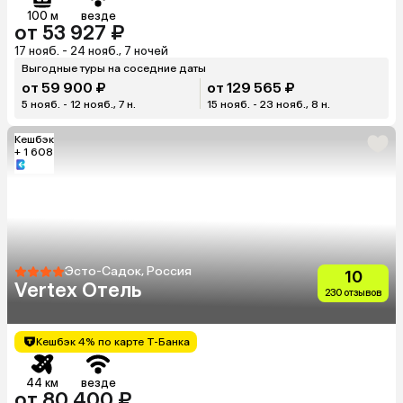
100 м
везде
от 53 927 ₽
17 нояб. - 24 нояб., 7 ночей
Выгодные туры на соседние даты
от 59 900 ₽
от 129 565 ₽
5 нояб. - 12 нояб., 7 н.
15 нояб. - 23 нояб., 8 н.
Кешбэк
+ 1 608
Эсто-Садок, Россия
10
Vertex Отель
230 отзывов
Кешбэк 4% по карте Т-Банка
44 км
везде
от 80 400 ₽