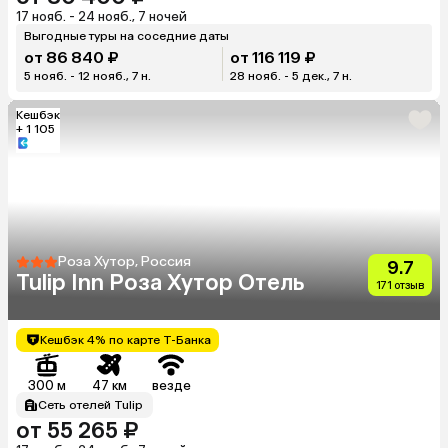
17 нояб. - 24 нояб., 7 ночей
Выгодные туры на соседние даты
от 86 840 ₽
от 116 119 ₽
5 нояб. - 12 нояб., 7 н.
28 нояб. - 5 дек., 7 н.
Кешбэк
+ 1 105
Роза Хутор, Россия
9.7
Tulip Inn Роза Хутор Отель
171 отзыв
Кешбэк 4% по карте Т-Банка
300 м
47 км
везде
Сеть отелей Tulip
от 55 265 ₽