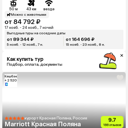
50 м
43 км
везде
Можно с животными
от 84 792 ₽
17 нояб. - 24 нояб., 7 ночей
Выгодные туры на соседние даты
от 89 344 ₽
от 164 696 ₽
5 нояб. - 12 нояб., 7 н.
15 нояб. - 23 нояб., 8 н.
Как купить тур
Подбор, оплата, документы
Кешбэк
+ 2 520
курорт Красная Поляна, Россия
9.7
Marriott Красная Поляна
188 отзывов