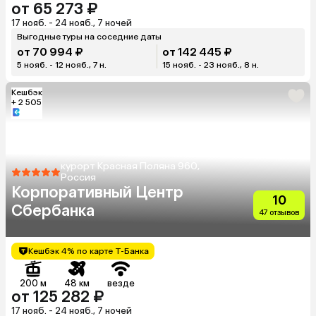
от 65 273 ₽
17 нояб. - 24 нояб., 7 ночей
Выгодные туры на соседние даты
от 70 994 ₽
от 142 445 ₽
5 нояб. - 12 нояб., 7 н.
15 нояб. - 23 нояб., 8 н.
Кешбэк
+ 2 505
курорт Красная Поляна 960,
Россия
Корпоративный Центр
10
Сбербанка
47 отзывов
Кешбэк 4% по карте Т-Банка
200 м
48 км
везде
от 125 282 ₽
17 нояб. - 24 нояб., 7 ночей