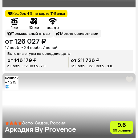
Кешбэк 4% по карте Т-Банка
1 км
43 км
везде
Премиальный отдых
Можно с животными
от 126 027 ₽
17 нояб. - 24 нояб., 7 ночей
Выгодные туры на соседние даты
от 146 179 ₽
от 211 726 ₽
5 нояб. - 12 нояб., 7 н.
15 нояб. - 23 нояб., 8 н.
Кешбэк
+ 1 215
Эсто-Садок, Россия
9.6
Аркадия By Provence
69 отзывов