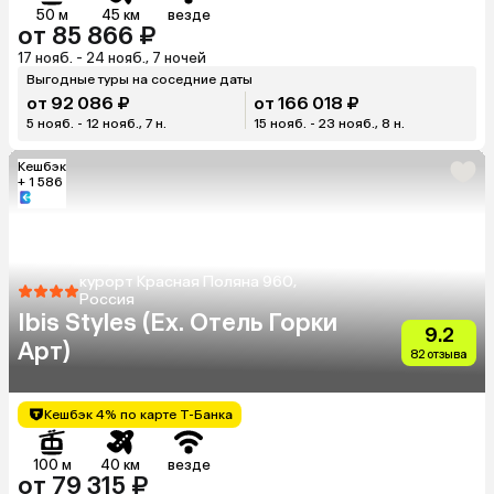
50 м
45 км
везде
от 85 866 ₽
17 нояб. - 24 нояб., 7 ночей
Выгодные туры на соседние даты
от 92 086 ₽
от 166 018 ₽
5 нояб. - 12 нояб., 7 н.
15 нояб. - 23 нояб., 8 н.
Кешбэк
+ 1 586
курорт Красная Поляна 960,
Россия
Ibis Styles (Ex. Отель Горки
9.2
Арт)
82 отзыва
Кешбэк 4% по карте Т-Банка
100 м
40 км
везде
от 79 315 ₽