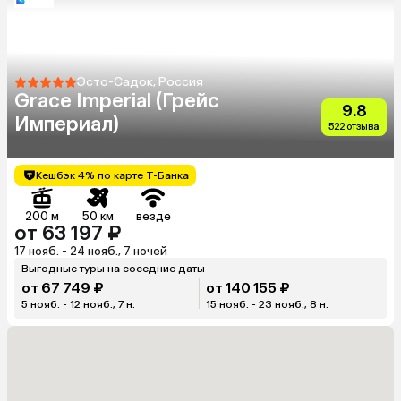
Эсто-Садок, Россия
Grace Imperial (Грейс
9.8
Империал)
522 отзыва
Кешбэк 4% по карте Т-Банка
200 м
50 км
везде
от 63 197 ₽
17 нояб. - 24 нояб., 7 ночей
Выгодные туры на соседние даты
от 67 749 ₽
от 140 155 ₽
5 нояб. - 12 нояб., 7 н.
15 нояб. - 23 нояб., 8 н.