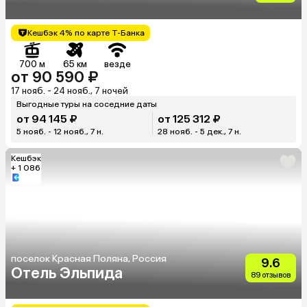
Кешбэк 4% по карте Т-Банка
700 м
65 км
везде
от 90 590 ₽
17 нояб. - 24 нояб., 7 ночей
Выгодные туры на соседние даты
от 94 145 ₽
от 125 312 ₽
5 нояб. - 12 нояб., 7 н.
28 нояб. - 5 дек., 7 н.
Кешбэк
+ 1 086
поселок Красная Поляна, Россия
9.6
Отель Эльпида
89 отзывов