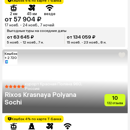
Кешбэк 4% по карте Т-Банка
2 км
45 км
везде
от 57 904 ₽
17 нояб. - 24 нояб., 7 ночей
Выгодные туры на соседние даты
от 63 645 ₽
от 134 059 ₽
5 нояб. - 12 нояб., 7 н.
15 нояб. - 23 нояб., 8 н.
Кешбэк
+ 2 720
курорт Красная Поляна 960,
Россия
Rixos Krasnaya Polyana
10
Sochi
132 отзыва
Кешбэк 4% по карте Т-Банка