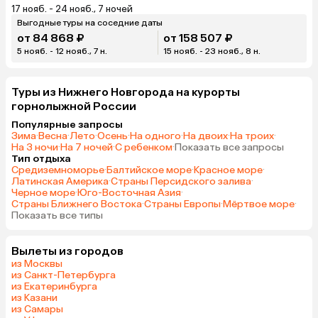
17 нояб. - 24 нояб., 7 ночей
Выгодные туры на соседние даты
от 84 868 ₽
от 158 507 ₽
5 нояб. - 12 нояб., 7 н.
15 нояб. - 23 нояб., 8 н.
Туры из Нижнего Новгорода на курорты
горнолыжной России
Популярные запросы
Зима
·
Весна
·
Лето
·
Осень
·
На одного
·
На двоих
·
На троих
·
На 3 ночи
·
На 7 ночей
·
С ребенком
·
Показать все запросы
Тип отдыха
Средиземноморье
·
Балтийское море
·
Красное море
·
Латинская Америка
·
Страны Персидского залива
·
Черное море
·
Юго-Восточная Азия
·
Страны Ближнего Востока
·
Страны Европы
·
Мёртвое море
·
Показать все типы
Вылеты из городов
из Москвы
из Санкт-Петербурга
из Екатеринбурга
из Казани
из Самары