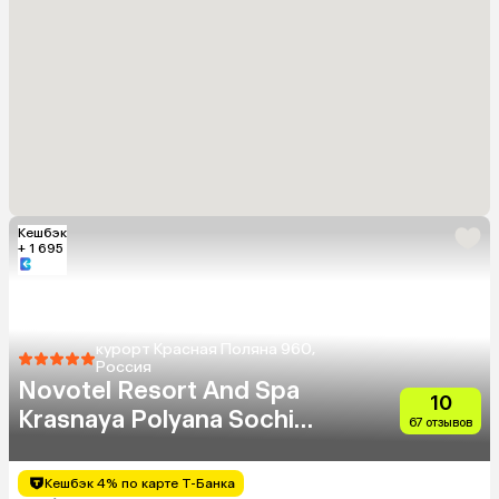
Кешбэк
+ 1 695
курорт Красная Поляна 960,
Россия
Novotel Resort And Spa
10
Krasnaya Polyana Sochi
67 отзывов
(Бывш. Горки Отель)
Кешбэк 4% по карте Т-Банка