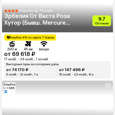
Роза Хутор, Россия
Эрбелия От Васта Роза
9.7
Хутор (Бывш. Mercure
133 отзыва
Rosa Khutor)
Кешбэк 4% по карте Т-Банка
200 м
45 км
везде
от 69 618 ₽
17 нояб. - 24 нояб., 7 ночей
Выгодные туры на соседние даты
от 74 170 ₽
от 147 496 ₽
5 нояб. - 12 нояб., 7 н.
15 нояб. - 23 нояб., 8 н.
Кешбэк
+ 1 685