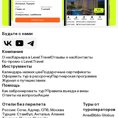
Будьте с нами
Компания
О нас
Карьера в Level.Travel
Отзывы о нас
Контакты
Ко-промо с Level.Travel
Инструменты
Календарь низких цен
Подарочные сертификаты
Оформить тур в рассрочку
Партнерская программа
Журнал о путешествиях
Помощь
Как забронировать тур?
Правила въезда и визы
Ответы на вопросы
Акции
Отели без перелета
Туры от
туроператоров
Россия:
Сочи,
Адлер,
СПб,
Москва
Турция:
Стамбул,
Анталья,
Алания
Anex
Biblio Globus