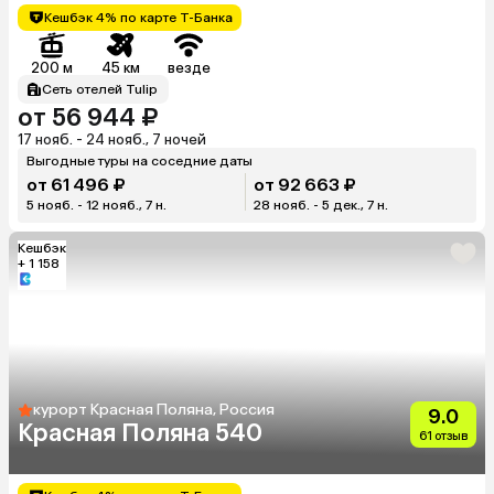
Кешбэк 4% по карте Т-Банка
200 м
45 км
везде
Сеть отелей Tulip
от 56 944 ₽
17 нояб. - 24 нояб., 7 ночей
Выгодные туры на соседние даты
от 61 496 ₽
от 92 663 ₽
5 нояб. - 12 нояб., 7 н.
28 нояб. - 5 дек., 7 н.
Кешбэк
+ 1 158
курорт Красная Поляна, Россия
9.0
Красная Поляна 540
61 отзыв