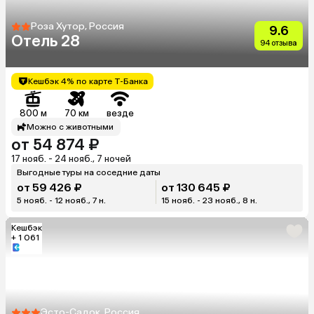
Роза Хутор, Россия
9.6
Отель 28
94 отзыва
Кешбэк 4% по карте Т-Банка
800 м
70 км
везде
Можно с животными
от 54 874 ₽
17 нояб. - 24 нояб., 7 ночей
Выгодные туры на соседние даты
от 59 426 ₽
от 130 645 ₽
5 нояб. - 12 нояб., 7 н.
15 нояб. - 23 нояб., 8 н.
Кешбэк
+ 1 061
Эсто-Садок, Россия