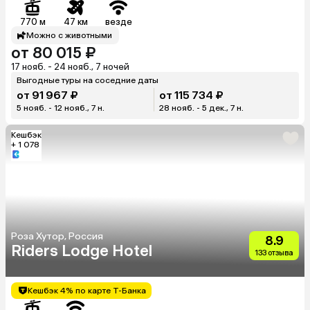
770 м
47 км
везде
Можно с животными
от 80 015 ₽
17 нояб. - 24 нояб., 7 ночей
Выгодные туры на соседние даты
от 91 967 ₽
от 115 734 ₽
5 нояб. - 12 нояб., 7 н.
28 нояб. - 5 дек., 7 н.
Кешбэк
+ 1 078
Роза Хутор, Россия
8.9
Riders Lodge Hotel
133 отзыва
Кешбэк 4% по карте Т-Банка