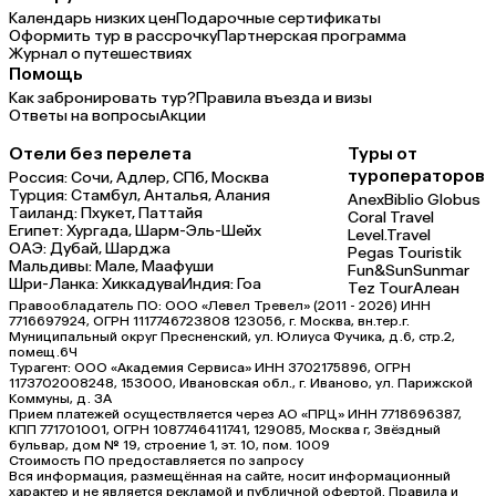
Календарь низких цен
Подарочные сертификаты
Оформить тур в рассрочку
Партнерская программа
Журнал о путешествиях
Помощь
Как забронировать тур?
Правила въезда и визы
Ответы на вопросы
Акции
Отели без перелета
Туры от
туроператоров
Россия:
Сочи,
Адлер,
СПб,
Москва
Турция:
Стамбул,
Анталья,
Алания
Anex
Biblio Globus
Таиланд:
Пхукет,
Паттайя
Coral Travel
Египет:
Хургада,
Шарм-Эль-Шейх
Level.Travel
ОАЭ:
Дубай,
Шарджа
Pegas Touristik
Мальдивы:
Мале,
Маафуши
Fun&Sun
Sunmar
Шри-Ланка:
Хиккадува
Индия:
Гоа
Tez Tour
Алеан
Правообладатель ПО: ООО «Левел Тревел» (2011 - 2026) ИНН
7716697924, ОГРН 1117746723808 123056, г. Москва, вн.тер.г.
Муниципальный округ Пресненский, ул. Юлиуса Фучика, д.6, стр.2,
помещ.6Ч
Турагент: ООО «Академия Сервиса» ИНН 3702175896, ОГРН
1173702008248, 153000, Ивановская обл., г. Иваново, ул. Парижской
Коммуны, д. ЗА
Прием платежей осуществляется через АО «ПРЦ» ИНН 7718696387,
КПП 771701001, ОГРН 1087746411741, 129085, Москва г, Звёздный
бульвар, дом № 19, строение 1, эт. 10, пом. 1009
Стоимость ПО предоставляется по запросу
Вся информация, размещённая на сайте, носит информационный
характер и не является рекламой и публичной офертой. Правила и