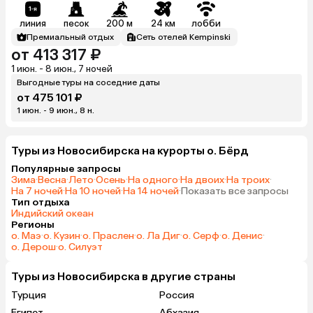
линия
песок
200 м
24 км
лобби
Премиальный отдых
Сеть отелей Kempinski
от 413 317 ₽
1 июн. - 8 июн., 7 ночей
Выгодные туры на соседние даты
от 475 101 ₽
1 июн. - 9 июн., 8 н.
Туры из Новосибирска на курорты о. Бёрд
Популярные запросы
Зима
·
Весна
·
Лето
·
Осень
·
На одного
·
На двоих
·
На троих
·
На 7 ночей
·
На 10 ночей
·
На 14 ночей
·
Показать все запросы
Тип отдыха
Индийский океан
Регионы
о. Маэ
·
о. Кузин
·
о. Праслен
·
о. Ла Диг
·
о. Серф
·
о. Денис
·
о. Дерош
·
о. Силуэт
Туры из Новосибирска в другие страны
Турция
Россия
Египет
Абхазия