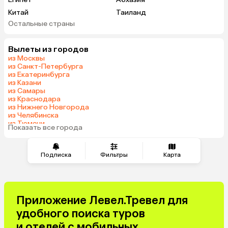
Китай
Таиланд
Остальные страны
Вьетнам
ОАЭ
Мальдивы
Грузия
Вылеты из городов
Армения
Беларусь
из Москвы
Казахстан
Шри-Ланка
из Санкт-Петербурга
из Екатеринбурга
Узбекистан
Азербайджан
из Казани
Сербия
Катар
из Самары
из Краснодара
Киргизия
Гонконг
из Нижнего Новгорода
Саудовская Аравия
Таджикистан
из Челябинска
из Тюмени
Венгрия
Показать все города
из Минеральных Вод
Подписка
Фильтры
Карта
Приложение Левел.Тревел для
удобного поиска туров
и отелей с мобильных