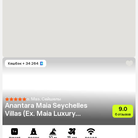
Кешбэк
+ 34 264
о. Маэ, Сейшелы
Anantara Maia Seychelles
9.0
Villas (Ex. Maia Luxury
6 отзывов
Resort & Spa)
линия
песок
10 м
15 км
везде