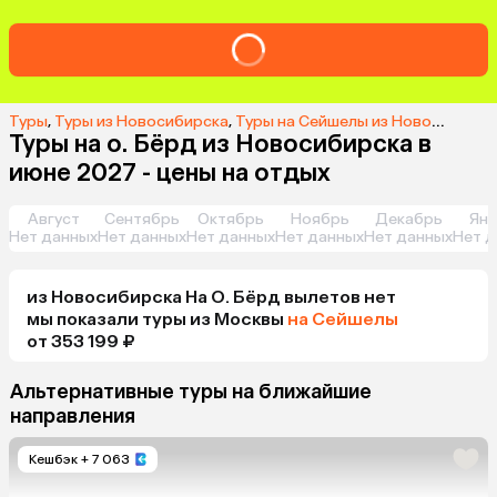
Туры
,
Туры из Новосибирска
,
Туры на Сейшелы из Новосибирска
Туры на о. Бёрд из Новосибирска в
июне 2027 - цены на отдых
Август
Сентябрь
Октябрь
Ноябрь
Декабрь
Янв
Нет данных
Нет данных
Нет данных
Нет данных
Нет данных
Нет д
из
Новосибирска
На О. Бёрд
вылетов нет
мы показали туры
из
Москвы
на Сейшелы
от 353 199 ₽
Альтернативные туры на ближайшие
направления
Кешбэк
+ 7 063