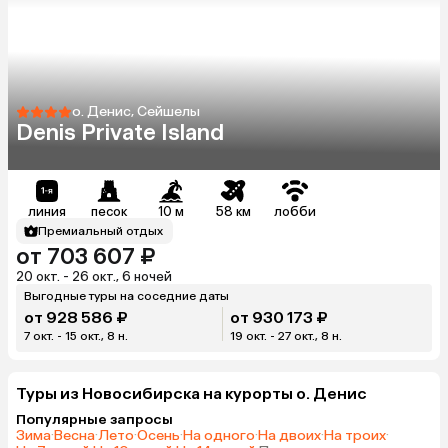
о. Денис, Сейшелы
Denis Private Island
линия
песок
10 м
58 км
лобби
Премиальный отдых
от 703 607 ₽
20 окт. - 26 окт., 6 ночей
Выгодные туры на соседние даты
от 928 586 ₽
от 930 173 ₽
7 окт. - 15 окт., 8 н.
19 окт. - 27 окт., 8 н.
Туры из Новосибирска на курорты о. Денис
Популярные запросы
Зима
·
Весна
·
Лето
·
Осень
·
На одного
·
На двоих
·
На троих
·