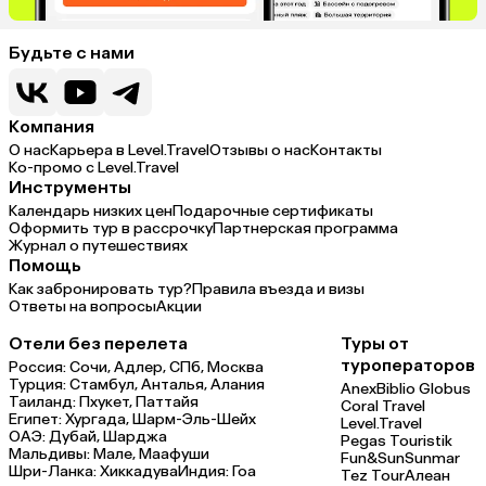
Будьте с нами
Компания
О нас
Карьера в Level.Travel
Отзывы о нас
Контакты
Ко-промо с Level.Travel
Инструменты
Календарь низких цен
Подарочные сертификаты
Оформить тур в рассрочку
Партнерская программа
Журнал о путешествиях
Помощь
Как забронировать тур?
Правила въезда и визы
Ответы на вопросы
Акции
Отели без перелета
Туры от
туроператоров
Россия:
Сочи,
Адлер,
СПб,
Москва
Турция:
Стамбул,
Анталья,
Алания
Anex
Biblio Globus
Таиланд:
Пхукет,
Паттайя
Coral Travel
Египет:
Хургада,
Шарм-Эль-Шейх
Level.Travel
ОАЭ:
Дубай,
Шарджа
Pegas Touristik
Мальдивы:
Мале,
Маафуши
Fun&Sun
Sunmar
Шри-Ланка:
Хиккадува
Индия:
Гоа
Tez Tour
Алеан