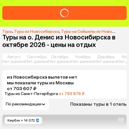
Туры
,
Туры из Новосибирска
,
Туры на Сейшелы из Новосибирска
Туры на о. Денис из Новосибирска в
октябре 2026 - цены на отдых
Август
Сентябрь
Октябрь
Ноябрь
Декабрь
Янв
Нет данных
Нет данных
Нет данных
Нет данных
Нет данных
Нет д
из
Новосибирска
вылетов нет
мы показали туры
из
Москвы
от 703 607 ₽
Туры из Санкт-Петербурга
от 793 976 ₽
Показаны туры в 1 отель
По рекомендации
Кешбэк
+ 14 072