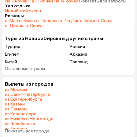
На 7 ночей
·
На 10 ночей
·
На 14 ночей
·
Показать все запросы
Тип отдыха
Индийский океан
Регионы
о. Маэ
·
о. Кузин
·
о. Праслен
·
о. Ла Диг
·
о. Бёрд
·
о. Серф
·
о. Дерош
·
о. Силуэт
Туры из Новосибирска в другие страны
Турция
Россия
Египет
Абхазия
Китай
Таиланд
Остальные страны
Вьетнам
ОАЭ
Мальдивы
Грузия
Вылеты из городов
Армения
Беларусь
из Москвы
Казахстан
Шри-Ланка
из Санкт-Петербурга
из Екатеринбурга
Узбекистан
Азербайджан
из Казани
Сербия
Катар
из Самары
из Краснодара
Киргизия
Гонконг
из Нижнего Новгорода
Саудовская Аравия
Таджикистан
из Челябинска
из Тюмени
Венгрия
Показать все города
из Минеральных Вод