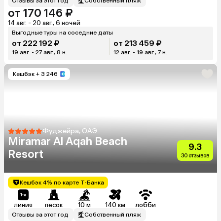
Отзывы за этот год
Собственный пляж
от 170 146 ₽
14 авг. - 20 авг., 6 ночей
Выгодные туры на соседние даты
от 222 192 ₽
от 213 459 ₽
19 авг. - 27 авг., 8 н.
12 авг. - 19 авг., 7 н.
Кешбэк
+ 3 246
Фуджейра, ОАЭ
Miramar Al Aqah Beach
9.3
Resort
30 отзывов
Кешбэк 4% по карте Т-Банка
линия
песок
10 м
140 км
лобби
Отзывы за этот год
Собственный пляж