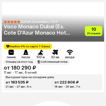
Дубай Джумейра, ОАЭ
Voco Monaco Dubai (Ex.
10
Cote D'Azur Monaco Hotel)
20 отзывов
(Adults Only 18+)
Кешбэк 4% по карте Т-Банка
линия
песок
100 м
32 км
везде
Отзывы за этот год
Собственный пляж
от 180 290 ₽
11 авг. - 17 авг., 6 ночей
Выгодные туры на соседние даты
от 183 535 ₽
от 222 806 ₽
21 авг. - 27 авг., 6 н.
18 авг. - 25 авг., 7 н.