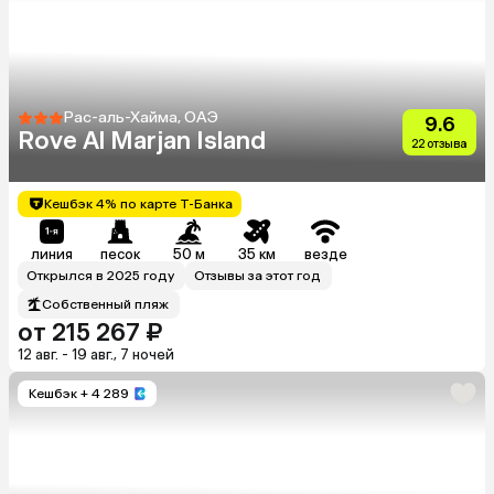
Рас-аль-Хайма, ОАЭ
9.6
Rove Al Marjan Island
22 отзыва
Кешбэк 4% по карте Т-Банка
линия
песок
50 м
35 км
везде
Открылся в 2025 году
Отзывы за этот год
Собственный пляж
от 215 267 ₽
12 авг. - 19 авг., 7 ночей
Кешбэк
+ 4 289