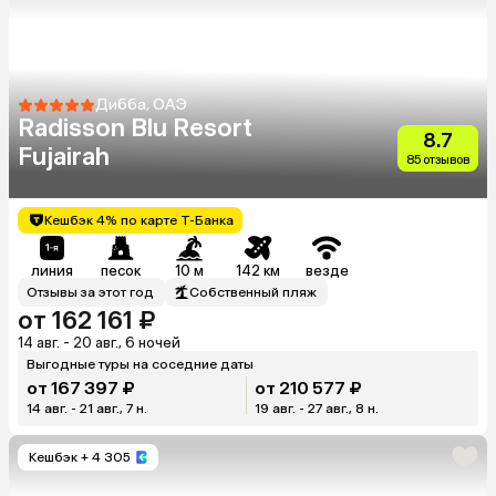
Дибба, ОАЭ
Radisson Blu Resort
8.7
Fujairah
85 отзывов
Кешбэк 4% по карте Т-Банка
линия
песок
10 м
142 км
везде
Отзывы за этот год
Собственный пляж
от 162 161 ₽
14 авг. - 20 авг., 6 ночей
Выгодные туры на соседние даты
от 167 397 ₽
от 210 577 ₽
14 авг. - 21 авг., 7 н.
19 авг. - 27 авг., 8 н.
Кешбэк
+ 4 305