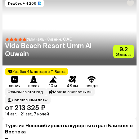
Кешбэк
+ 4 266
Умм-аль-Кувейн, ОАЭ
Vida Beach Resort Umm Al
9.2
Quwain
23 отзыва
Кешбэк 4% по карте Т-Банка
линия
песок
10 м
48 км
везде
Отзывы за этот год
Можно с животными
Собственный пляж
от 213 325 ₽
14 авг. - 21 авг., 7 ночей
Туры из Новосибирска на курорты стран Ближнего
Востока