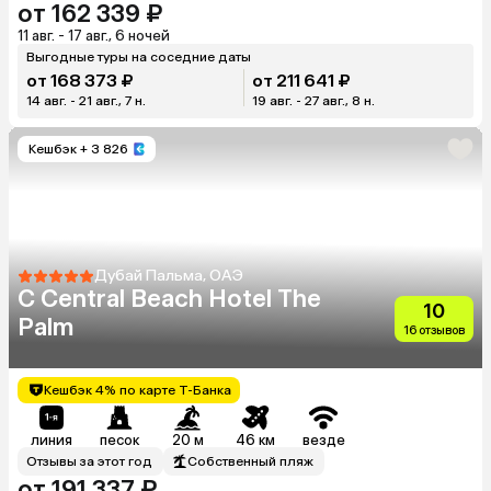
от 162 339 ₽
11 авг. - 17 авг., 6 ночей
Выгодные туры на соседние даты
от 168 373 ₽
от 211 641 ₽
14 авг. - 21 авг., 7 н.
19 авг. - 27 авг., 8 н.
Кешбэк
+ 3 826
Дубай Пальма, ОАЭ
C Central Beach Hotel The
10
Palm
16 отзывов
Кешбэк 4% по карте Т-Банка
линия
песок
20 м
46 км
везде
Отзывы за этот год
Собственный пляж
от 191 337 ₽