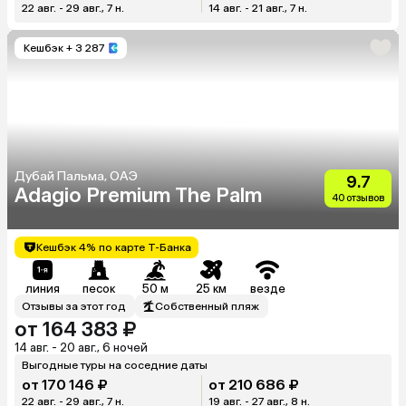
22 авг. - 29 авг., 7 н.
14 авг. - 21 авг., 7 н.
Кешбэк
+ 3 287
Дубай Пальма, ОАЭ
9.7
Adagio Premium The Palm
40 отзывов
Кешбэк 4% по карте Т-Банка
линия
песок
50 м
25 км
везде
Отзывы за этот год
Собственный пляж
от 164 383 ₽
14 авг. - 20 авг., 6 ночей
Выгодные туры на соседние даты
от 170 146 ₽
от 210 686 ₽
22 авг. - 29 авг., 7 н.
19 авг. - 27 авг., 8 н.