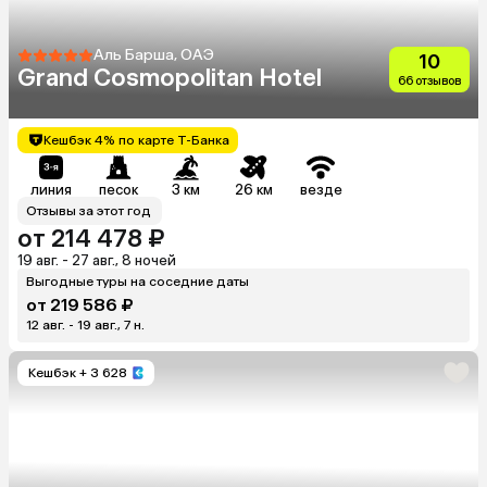
Аль Барша, ОАЭ
10
Grand Cosmopolitan Hotel
66 отзывов
Кешбэк 4% по карте Т-Банка
линия
песок
3 км
26 км
везде
Отзывы за этот год
от 214 478 ₽
19 авг. - 27 авг., 8 ночей
Выгодные туры на соседние даты
от 219 586 ₽
12 авг. - 19 авг., 7 н.
Кешбэк
+ 3 628