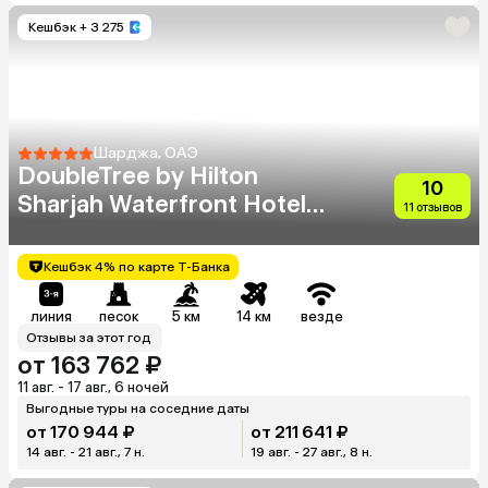
Кешбэк
+ 3 275
Шарджа, ОАЭ
DoubleTree by Hilton
10
Sharjah Waterfront Hotel
11 отзывов
And Residences
Кешбэк 4% по карте Т-Банка
линия
песок
5 км
14 км
везде
Отзывы за этот год
от 163 762 ₽
11 авг. - 17 авг., 6 ночей
Выгодные туры на соседние даты
от 170 944 ₽
от 211 641 ₽
14 авг. - 21 авг., 7 н.
19 авг. - 27 авг., 8 н.