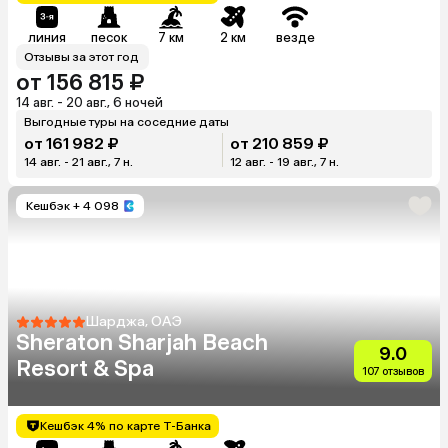
линия
песок
7 км
2 км
везде
Отзывы за этот год
от 156 815 ₽
14 авг. - 20 авг., 6 ночей
Выгодные туры на соседние даты
от 161 982 ₽
от 210 859 ₽
14 авг. - 21 авг., 7 н.
12 авг. - 19 авг., 7 н.
Кешбэк
+ 4 098
Шарджа, ОАЭ
Sheraton Sharjah Beach
9.0
Resort & Spa
107 отзывов
Кешбэк 4% по карте Т-Банка