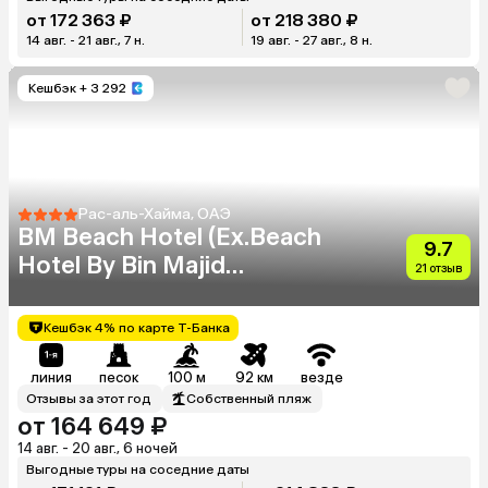
от 172 363 ₽
от 218 380 ₽
14 авг. - 21 авг., 7 н.
19 авг. - 27 авг., 8 н.
Кешбэк
+ 3 292
Рас-аль-Хайма, ОАЭ
BM Beach Hotel (Ex.Beach
9.7
Hotel By Bin Majid
21 отзыв
Hotels&Resorts)
Кешбэк 4% по карте Т-Банка
линия
песок
100 м
92 км
везде
Отзывы за этот год
Собственный пляж
от 164 649 ₽
14 авг. - 20 авг., 6 ночей
Выгодные туры на соседние даты