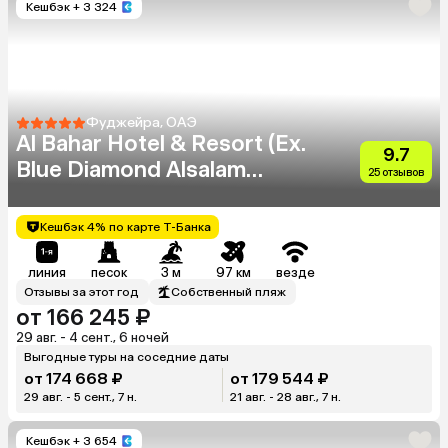
Кешбэк
+ 3 324
Фуджейра, ОАЭ
Al Bahar Hotel & Resort (Ex.
9.7
Blue Diamond Alsalam
25 отзывов
Resort)
Кешбэк 4% по карте Т-Банка
линия
песок
3 м
97 км
везде
Отзывы за этот год
Собственный пляж
от 166 245 ₽
29 авг. - 4 сент., 6 ночей
Выгодные туры на соседние даты
от 174 668 ₽
от 179 544 ₽
29 авг. - 5 сент., 7 н.
21 авг. - 28 авг., 7 н.
Кешбэк
+ 3 654