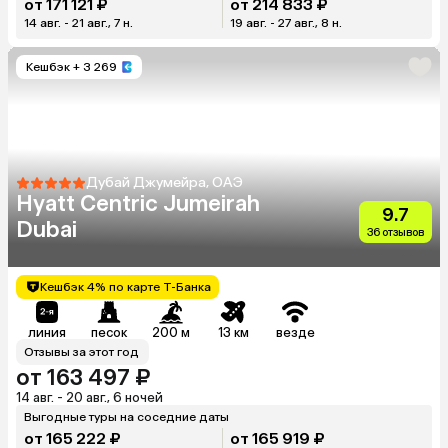
от 171 121 ₽
от 214 833 ₽
14 авг. - 21 авг., 7 н.
19 авг. - 27 авг., 8 н.
Кешбэк
+ 3 269
Дубай Джумейра, ОАЭ
Hyatt Centric Jumeirah
9.7
Dubai
36 отзывов
Кешбэк 4% по карте Т-Банка
линия
песок
200 м
13 км
везде
Отзывы за этот год
от 163 497 ₽
14 авг. - 20 авг., 6 ночей
Выгодные туры на соседние даты
от 165 222 ₽
от 165 919 ₽