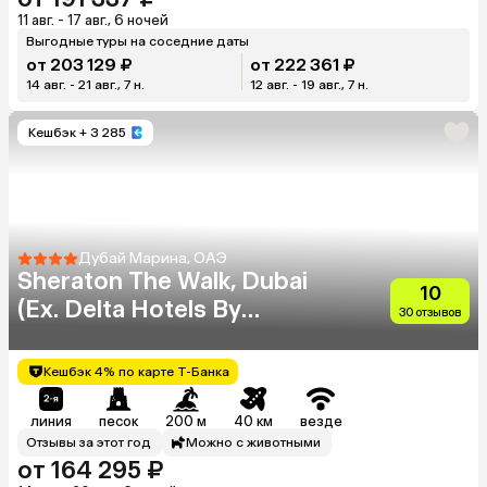
11 авг. - 17 авг., 6 ночей
Выгодные туры на соседние даты
от 203 129 ₽
от 222 361 ₽
14 авг. - 21 авг., 7 н.
12 авг. - 19 авг., 7 н.
Кешбэк
+ 3 285
Дубай Марина, ОАЭ
Sheraton The Walk, Dubai
10
(Ex. Delta Hotels By
30 отзывов
Marriott)
Кешбэк 4% по карте Т-Банка
линия
песок
200 м
40 км
везде
Отзывы за этот год
Можно с животными
от 164 295 ₽