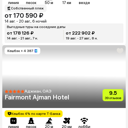
линия
песок
50 м
17 км
везде
Собственный пляж
от 170 590 ₽
14 авг. - 20 авг., 6 ночей
Выгодные туры на соседние даты
от 178 126 ₽
от 222 902 ₽
14 авг. - 21 авг., 7 н.
19 авг. - 27 авг., 8 н.
Кешбэк
+ 4 387
Аджман, ОАЭ
9.5
Fairmont Ajman Hotel
39 отзывов
Кешбэк 4% по карте Т-Банка
линия
песок
20 м
20 км
лобби