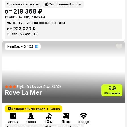
Отзывы за этот год
Собственный пляж
от 219 368 ₽
12 авг. - 19 авг., 7 ночей
Выгодные туры на соседние даты
от 223 079 ₽
19 авг. - 27 авг., 8 н.
Кешбэк
+ 3 402
Дубай Джумейра, ОАЭ
9.9
Rove La Mer
86 отзывов
Кешбэк 4% по карте Т-Банка
линия
песок
50 м
15 км
везде