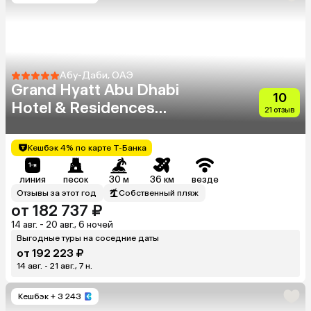
Абу-Даби, ОАЭ
Grand Hyatt Abu Dhabi
10
Hotel & Residences
21 отзыв
Emirates Pearl
Кешбэк 4% по карте Т-Банка
линия
песок
30 м
36 км
везде
Отзывы за этот год
Собственный пляж
от 182 737 ₽
14 авг. - 20 авг., 6 ночей
Выгодные туры на соседние даты
от 192 223 ₽
14 авг. - 21 авг., 7 н.
Кешбэк
+ 3 243