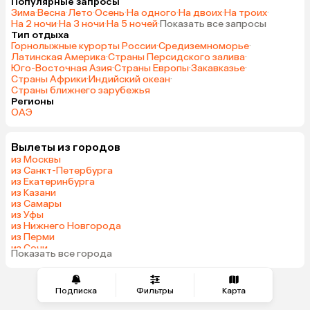
Популярные запросы
Зима
·
Весна
·
Лето
·
Осень
·
На одного
·
На двоих
·
На троих
·
На 2 ночи
·
На 3 ночи
·
На 5 ночей
·
Показать все запросы
Тип отдыха
Горнолыжные курорты России
·
Средиземноморье
·
Латинская Америка
·
Страны Персидского залива
·
Юго-Восточная Азия
·
Страны Европы
·
Закавказье
·
Страны Африки
·
Индийский океан
·
Страны ближнего зарубежья
Регионы
ОАЭ
Вылеты из городов
из Москвы
из Санкт-Петербурга
из Екатеринбурга
из Казани
из Самары
из Уфы
из Нижнего Новгорода
из Перми
из Сочи
Показать все города
из Челябинска
Подписка
Фильтры
Карта