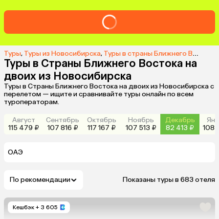
Туры
,
Туры из Новосибирска
,
Туры в страны Ближнего Востока из Новосибирска
Туры в Страны Ближнего Востока на
двоих из Новосибирска
Туры в Страны Ближнего Востока на двоих из Новосибирска с
перелетом — ищите и сравнивайте туры онлайн по всем
туроператорам.
Август
Сентябрь
Октябрь
Ноябрь
Декабрь
Янв
115 479 ₽
107 816 ₽
117 167 ₽
107 513 ₽
82 413 ₽
108 
ОАЭ
По рекомендации
Показаны туры в 683 отеля
Кешбэк
+ 3 605