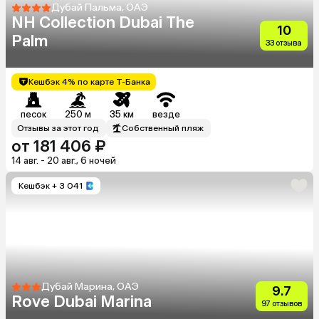
Дубай Пальма, ОАЭ
NH Collection Dubai The
10
Palm
33 отзыва
Кешбэк 4% по карте Т-Банка
песок
250 м
35 км
везде
Отзывы за этот год
Собственный пляж
от 181 406 ₽
14 авг. - 20 авг., 6 ночей
Кешбэк
+ 3 041
Дубай Марина, ОАЭ
9.7
Rove Dubai Marina
97 отзывов