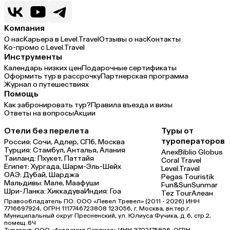
Компания
О нас
Карьера в Level.Travel
Отзывы о нас
Контакты
Ко-промо с Level.Travel
Инструменты
Календарь низких цен
Подарочные сертификаты
Оформить тур в рассрочку
Партнерская программа
Журнал о путешествиях
Помощь
Как забронировать тур?
Правила въезда и визы
Ответы на вопросы
Акции
Отели без перелета
Туры от
туроператоров
Россия:
Сочи,
Адлер,
СПб,
Москва
Турция:
Стамбул,
Анталья,
Алания
Anex
Biblio Globus
Таиланд:
Пхукет,
Паттайя
Coral Travel
Египет:
Хургада,
Шарм-Эль-Шейх
Level.Travel
ОАЭ:
Дубай,
Шарджа
Pegas Touristik
Мальдивы:
Мале,
Маафуши
Fun&Sun
Sunmar
Шри-Ланка:
Хиккадува
Индия:
Гоа
Tez Tour
Алеан
Правообладатель ПО: ООО «Левел Тревел» (2011 - 2026) ИНН
7716697924, ОГРН 1117746723808 123056, г. Москва, вн.тер.г.
Муниципальный округ Пресненский, ул. Юлиуса Фучика, д.6, стр.2,
помещ.6Ч
Турагент: ООО «Академия Сервиса» ИНН 3702175896, ОГРН