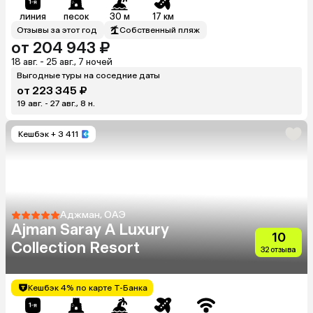
линия
песок
30 м
17 км
Отзывы за этот год
Собственный пляж
от 204 943 ₽
18 авг. - 25 авг., 7 ночей
Выгодные туры на соседние даты
от 223 345 ₽
19 авг. - 27 авг., 8 н.
Кешбэк
+ 3 411
Аджман, ОАЭ
Ajman Saray A Luxury
10
Collection Resort
32 отзыва
Кешбэк 4% по карте Т-Банка