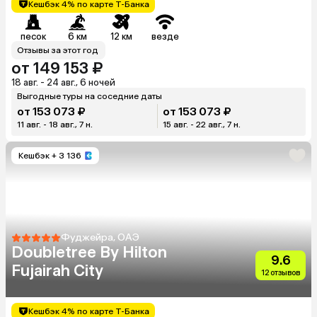
Кешбэк 4% по карте Т-Банка
песок
6 км
12 км
везде
Отзывы за этот год
от 149 153 ₽
18 авг. - 24 авг., 6 ночей
Выгодные туры на соседние даты
от 153 073 ₽
от 153 073 ₽
11 авг. - 18 авг., 7 н.
15 авг. - 22 авг., 7 н.
Кешбэк
+ 3 136
Фуджейра, ОАЭ
Doubletree By Hilton
9.6
Fujairah City
12 отзывов
Кешбэк 4% по карте Т-Банка