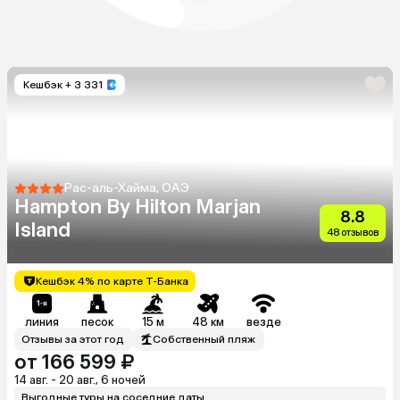
Кешбэк
+ 3 331
Рас-аль-Хайма, ОАЭ
Hampton By Hilton Marjan
8.8
Island
48 отзывов
Кешбэк 4% по карте Т-Банка
линия
песок
15 м
48 км
везде
Отзывы за этот год
Собственный пляж
от 166 599 ₽
14 авг. - 20 авг., 6 ночей
Выгодные туры на соседние даты