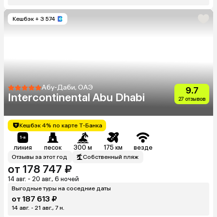
Кешбэк
+ 3 574
Абу-Даби, ОАЭ
9.7
Intercontinental Abu Dhabi
27 отзывов
Кешбэк 4% по карте Т-Банка
линия
песок
300 м
175 км
везде
Отзывы за этот год
Собственный пляж
от 178 747 ₽
14 авг. - 20 авг., 6 ночей
Выгодные туры на соседние даты
от 187 613 ₽
14 авг. - 21 авг., 7 н.