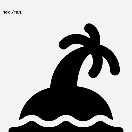
пес./гал.