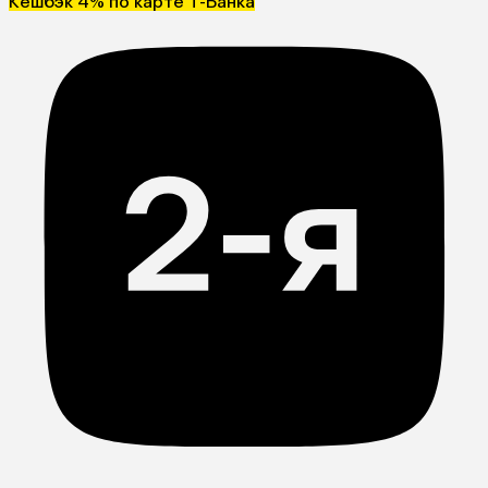
Кешбэк 4% по карте Т-Банка