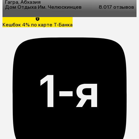
Гагра, Абхазия
Дом Отдыха Им. Челюскинцев
8.0
17 отзывов
Кешбэк 4% по карте Т-Банка