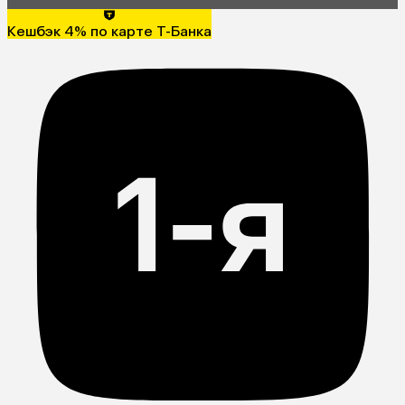
Кешбэк 4% по карте Т-Банка