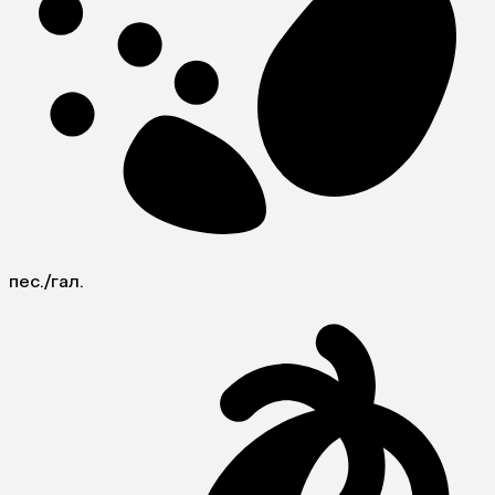
пес./гал.