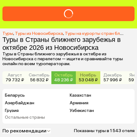
Туры
,
Туры из Новосибирска
,
Туры на курорты стран ближнего зарубежья из Новосибирска
Туры в Страны ближнего зарубежья в
октябре 2026 из Новосибирска
Туры в Страны ближнего зарубежья в октябре из
Новосибирска с перелетом — ищите и сравнивайте туры
онлайн по всем туроператорам.
Август
Сентябрь
Октябрь
Ноябрь
Декабрь
Янв
79 732 ₽
56 832 ₽
48 236 ₽
53 048 ₽
57 996 ₽
59 9
Беларусь
Казахстан
Азербайджан
Армения
Грузия
Узбекистан
Остальные страны
Киргизия
Таджикистан
Абхазия
По рекомендации
Показаны туры в 1 543 отеля