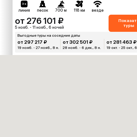
линия
песок
700 м
118 км
везде
от 276 101 ₽
Показат
туры
5 нояб. - 11 нояб., 6 ночей
Выгодные туры на соседние даты
от 297 217 ₽
от 302 501 ₽
от 281 463 ₽
19 нояб. - 27 нояб., 8 н.
28 нояб. - 6 дек., 8 н.
19 окт. - 25 окт., 6