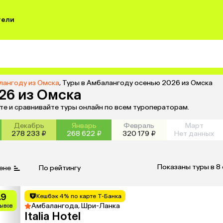
тели
лангоду из Омска
,
Туры в Амбалангоду осенью 2026 из Омска
26 из Омска
те и сравнивайте туры онлайн по всем туроператорам.
Декабрь
Январь
Февраль
Март
278 233 ₽
268 622 ₽
320 179 ₽
Нет данных
Показаны туры в 8
ене
По рейтингу
.9
Кешбэк 4% по карте Т-Банка
Амбалангода, Шри-Ланка
зывов
Italia Hotel