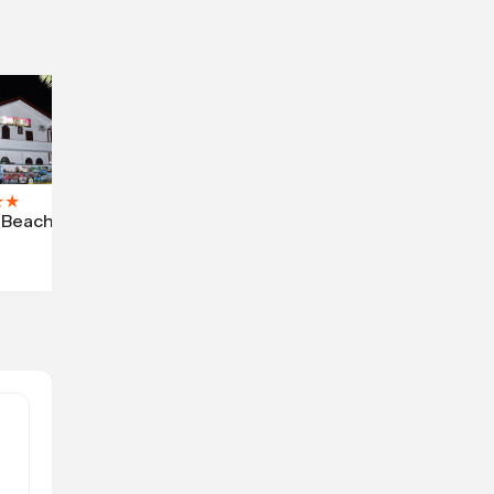
★
★
a Beach