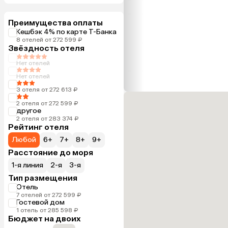
Преимущества оплаты
Кешбэк 4% по карте Т-Банка
8 отелей от 272 599 ₽
Звёздность отеля
Нет отелей
Нет отелей
3 отеля от 272 613 ₽
2 отеля от 272 599 ₽
другое
2 отеля от 283 374 ₽
Рейтинг отеля
Любой
6+
7+
8+
9+
Расстояние до моря
1-я линия
2-я
3-я
Тип размещения
Отель
7 отелей от 272 599 ₽
Гостевой дом
1 отель от 285 598 ₽
Бюджет на двоих