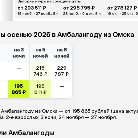
Выгодные туры на соседние даты
от 293 511 ₽
от 298 795 ₽
от 278 127 ₽
19 нояб. - 27 нояб., 8 н.
28 нояб. - 6 дек., 8 н.
19 окт. - 25 окт., 6
ры осенью 2026 в Амбалангоду из Омска
на 3
на 5
на 8
ночи
ночей
ночей
—
216
229
746 ₽
787 ₽
195
198
—
865 ₽
811 ₽
в Амбалангоду из Омска — от 195 865 рублей (цена акту
lia, 2-е взрослых, 3 ночи, 24 ноября — 27 ноября.
ели Амбалангоды