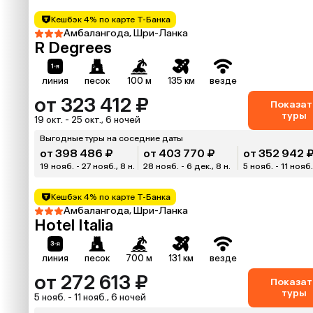
Кешбэк 4% по карте Т-Банка
Амбалангода, Шри-Ланка
R Degrees
линия
песок
100 м
135 км
везде
от 323 412 ₽
Показат
туры
19 окт. - 25 окт., 6 ночей
Выгодные туры на соседние даты
от 398 486 ₽
от 403 770 ₽
от 352 942 
19 нояб. - 27 нояб., 8 н.
28 нояб. - 6 дек., 8 н.
5 нояб. - 11 нояб.
Кешбэк 4% по карте Т-Банка
Амбалангода, Шри-Ланка
Hotel Italia
линия
песок
700 м
131 км
везде
от 272 613 ₽
Показат
туры
5 нояб. - 11 нояб., 6 ночей