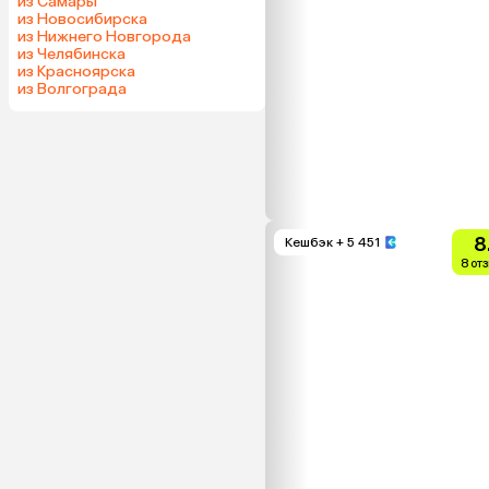
из Самары
из Новосибирска
из Нижнего Новгорода
из Челябинска
из Красноярска
из Волгограда
8
Кешбэк
+ 5 451
8 от