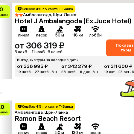
0
Кешбэк 4% по карте Т-Банка
Амбалангода, Шри-Ланка
зывов
Hotel J Ambalangoda (Ex.Juce Hotel)
линия
песок
50 м
118 км
лобби
от 306 319 ₽
Показат
туры
5 нояб. - 11 нояб., 6 ночей
Выгодные туры на соседние даты
от 336 995 ₽
от 342 279 ₽
от 311 600 ₽
19 нояб. - 27 нояб., 8 н.
28 нояб. - 6 дек., 8 н.
19 окт. - 25 окт., 6
ы
.0
Кешбэк 4% по карте Т-Банка
Амбалангода, Шри-Ланка
зывов
Ramon Beach Resort
линия
песок
50 м
130 км
везде