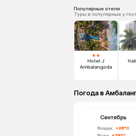
Популярные отели
Туры в популярные у гос
★
★
Hotel J
Ita
Ambalangoda
Погода в Амбалан
Сентябрь
Воздух:
+26°C
Вода:
+28°C