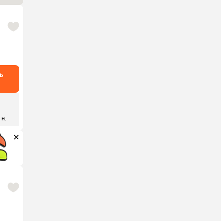
ь
 н.