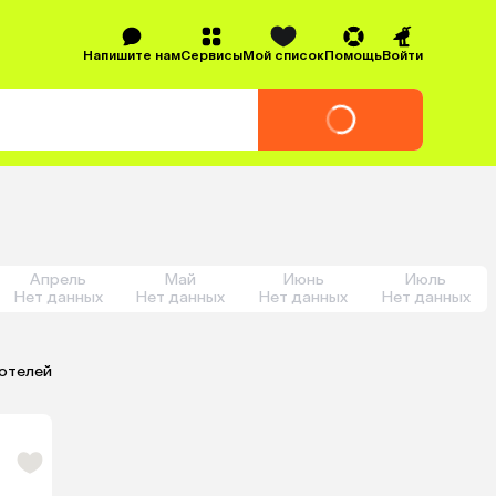
Напишите нам
Сервисы
Мой список
Помощь
Войти
Апрель
Май
Июнь
Июль
Нет данных
Нет данных
Нет данных
Нет данных
 отелей