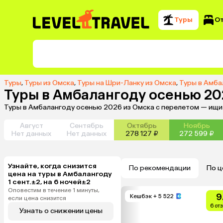
Туры
О
Туры
,
Туры из Омска
,
Туры на Шри-Ланку из Омска
,
Туры в Амба
Туры в Амбалангоду осенью 20
Туры в Амбалангоду осенью 2026 из Омска с перелетом — ищи
Август
Сентябрь
Октябрь
Ноябрь
Нет данных
Нет данных
278 127 ₽
272 599 ₽
Узнайте, когда снизится
По рекомендации
По ц
цена на туры в Амбалангоду
1 сент.±2, на 6 ночей±2
Оповестим в течение 1 минуты,
9
Кешбэк
+ 5 522
если цена снизится
6 от
Узнать о снижении цены