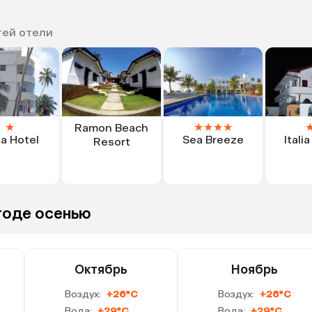
тей отели
★
★
★
★
★
Ramon Beach
lia Hotel
Sea Breeze
Itali
Resort
годе осенью
Октябрь
Ноябрь
Воздух:
+26°C
Воздух:
+26°C
Вода:
+29°C
Вода:
+29°C