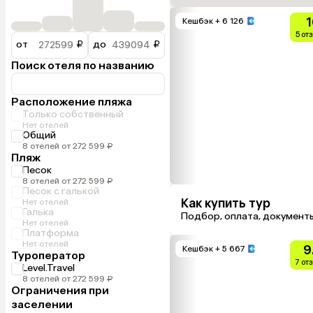
1
Кешбэк
+ 6 126
5 от
от
₽
до
₽
Поиск отеля по названию
Расположение пляжа
Только собственный
Нет отелей
Общий
8 отелей от 272 599 ₽
Пляж
Песок
8 отелей от 272 599 ₽
Песок с галькой
Как купить тур
Нет отелей
Галька
Подбор, оплата, документ
Нет отелей
Платформа
Нет отелей
9
Кешбэк
+ 5 667
Туроператор
7 от
Level.Travel
8 отелей от 272 599 ₽
Ограничения при
заселении