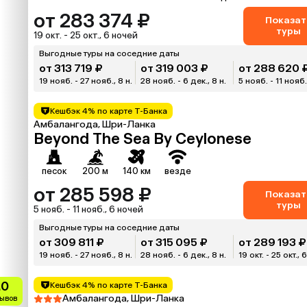
от 283 374 ₽
Показат
туры
19 окт. - 25 окт., 6 ночей
Выгодные туры на соседние даты
от 313 719 ₽
от 319 003 ₽
от 288 620 
19 нояб. - 27 нояб., 8 н.
28 нояб. - 6 дек., 8 н.
5 нояб. - 11 нояб.
Кешбэк 4% по карте Т-Банка
Амбалангода, Шри-Ланка
Beyond The Sea By Ceylonese
песок
200 м
140 км
везде
от 285 598 ₽
Показат
туры
5 нояб. - 11 нояб., 6 ночей
Выгодные туры на соседние даты
от 309 811 ₽
от 315 095 ₽
от 289 193 ₽
19 нояб. - 27 нояб., 8 н.
28 нояб. - 6 дек., 8 н.
19 окт. - 25 окт., 6
.0
Кешбэк 4% по карте Т-Банка
Амбалангода, Шри-Ланка
зывов