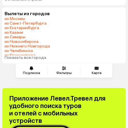
Вьетнам
ОАЭ
Мальдивы
Грузия
Вылеты из городов
Армения
Шри-Ланка
из Москвы
Казахстан
Азербайджан
из Санкт-Петербурга
из Екатеринбурга
Узбекистан
Сербия
из Казани
Катар
Киргизия
из Самары
из Новосибирска
Гонконг
Саудовская Аравия
из Нижнего Новгорода
Венгрия
из Челябинска
из Красноярска
Показать все города
из Волгограда
Подписка
Фильтры
Карта
Приложение Левел.Тревел для
удобного поиска туров
и отелей с мобильных
устройств