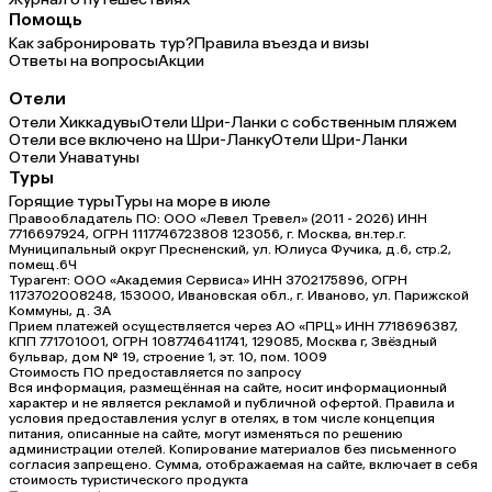
Помощь
Как забронировать тур?
Правила въезда и визы
Ответы на вопросы
Акции
Отели
Отели Хиккадувы
Отели Шри-Ланки с собственным пляжем
Отели все включено на Шри-Ланку
Отели Шри-Ланки
Отели Унаватуны
Туры
Горящие туры
Туры на море в июле
Правообладатель ПО: ООО «Левел Тревел» (2011 - 2026) ИНН
7716697924, ОГРН 1117746723808 123056, г. Москва, вн.тер.г.
Муниципальный округ Пресненский, ул. Юлиуса Фучика, д.6, стр.2,
помещ.6Ч
Турагент: ООО «Академия Сервиса» ИНН 3702175896, ОГРН
1173702008248, 153000, Ивановская обл., г. Иваново, ул. Парижской
Коммуны, д. ЗА
Прием платежей осуществляется через АО «ПРЦ» ИНН 7718696387,
КПП 771701001, ОГРН 1087746411741, 129085, Москва г, Звёздный
бульвар, дом № 19, строение 1, эт. 10, пом. 1009
Стоимость ПО предоставляется по запросу
Вся информация, размещённая на сайте, носит информационный
характер и не является рекламой и публичной офертой. Правила и
условия предоставления услуг в отелях, в том числе концепция
питания, описанные на сайте, могут изменяться по решению
администрации отелей. Копирование материалов без письменного
согласия запрещено. Сумма, отображаемая на сайте, включает в себя
стоимость туристического продукта