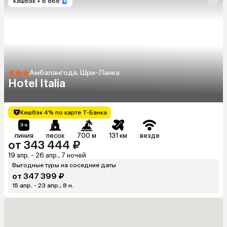
Кешбэк
+ 6 868
Амбалангода, Шри-Ланка
Hotel Italia
Кешбэк 4% по карте Т-Банка
линия
песок
700 м
131 км
везде
от 343 444 ₽
19 апр. - 26 апр., 7 ночей
Выгодные туры на соседние даты
от 347 399 ₽
15 апр. - 23 апр., 8 н.