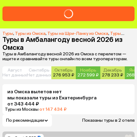
Туры
,
Туры из Омска
,
Туры на Шри-Ланку из Омска
,
Туры в Амбалангоду из Омска
Туры в Амбалангоду весной 2026 из
Омска
Туры в Амбалангоду весной 2026 из Омска с перелетом —
ищите и сравнивайте туры онлайн по всем туроператорам.
Август
Сентябрь
Октябрь
Ноябрь
Декабрь
Янв
Нет данных
Нет данных
276 953 ₽
272 599 ₽
278 233 ₽
268 
из
Омска
вылетов нет
мы показали туры
из
Екатеринбурга
от 343 444 ₽
Туры из Москвы
от 147 434 ₽
По рекомендации
Показаны туры в 2 отеля