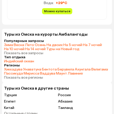
Вода:
+29°C
Можно купаться
Туры из Омска на курорты Амбалангоды
Популярные запросы
Зима
·
Весна
·
Лето
·
Осень
·
На двоих
·
На 5 ночей
·
На 7 ночей
·
На 10 ночей
·
На 14 ночей
·
Туры на Новый год
·
Показать все запросы
Тип отдыха
Индийский океан
Регионы
Хиккадува
·
Унаватуна
·
Бентота
·
Берувела
·
Ахунгала
·
Велигама
·
Пассикуда
·
Мирисса
·
Ваддува
·
Маунт Лавиния
·
Показать все регионы
Туры из Омска в другие страны
Турция
Россия
Египет
Абхазия
Китай
Таиланд
Остальные страны