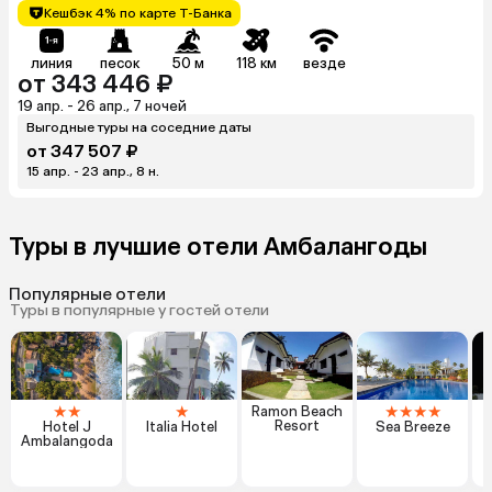
Кешбэк 4% по карте Т-Банка
линия
песок
50 м
118 км
везде
от 343 446 ₽
19 апр. - 26 апр., 7 ночей
Выгодные туры на соседние даты
от 347 507 ₽
15 апр. - 23 апр., 8 н.
Туры в лучшие отели Амбалангоды
Популярные отели
Туры в популярные у гостей отели
★
★
★
★
★
★
★
Ramon Beach
Resort
Hotel J
Italia Hotel
Sea Breeze
Ambalangoda